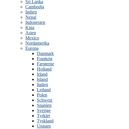
Sri Lanka
Cambodja
Indien
Nepal
Indonesien
Kina
Asien
Mexico
Nordamerika
Europa
Danmark
Frankrig
Færøerne
Holland
Irland
Island
Italien
Letland
Polen
Schweiz
Spanien
Sverige
Tyrkiet
Tyskland
Ungarn