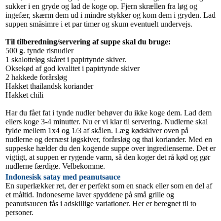
sukker i en gryde og lad de koge op. Fjern skrællen fra løg og
ingefær, skærm dem ud i mindre stykker og kom dem i gryden. Lad
suppen småsimre i et par timer og skum eventuelt undervejs.
Til tilberedning/servering af suppe skal du bruge:
500 g. tynde risnudler
1 skalotteløg skåret i papirtynde skiver.
Oksekød af god kvalitet i papirtynde skiver
2 hakkede forårsløg
Hakket thailandsk koriander
Hakket chili
Har du fået fat i tynde nudler behøver du ikke koge dem. Lad dem
ellers koge 3-4 minutter. Nu er vi klar til servering. Nudlerne skal
fylde mellem 1x4 og 1/3 af skålen. Læg kødskiver oven på
nudlerne og dernæst løgskiver, forårsløg og thai koriander. Med en
suppeske hælder du den kogende suppe over ingredienserne. Det er
vigtigt, at suppen er rygende varm, så den koger det rå kød og gør
nudlerne færdige. Velbekomme.
Indonesisk satay med peanutsauce
En superlækker ret, der er perfekt som en snack eller som en del af
et måltid. Indoneserne laver spyddene på små grille og
peanutsaucen fås i adskillige variationer. Her er beregnet til to
personer.