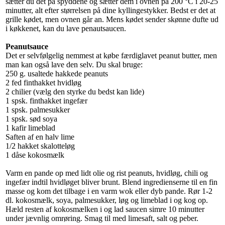
sætter du det på spyddene og sætter dem i ovnen på 200 °C i 20-25
minutter, alt efter størrelsen på dine kyllingestykker. Bedst er det at
grille kødet, men ovnen går an. Mens kødet sender skønne dufte ud
i køkkenet, kan du lave penautsaucen.
Peanutsauce
Det er selvfølgelig nemmest at købe færdiglavet peanut butter, men
man kan også lave den selv. Du skal bruge:
250 g. usaltede hakkede peanuts
2 fed finthakket hvidløg
2 chilier (vælg den styrke du bedst kan lide)
1 spsk. finthakket ingefær
1 spsk. palmesukker
1 spsk. sød soya
1 kafir limeblad
Saften af en halv lime
1/2 hakket skalotteløg
1 dåse kokosmælk
Varm en pande op med lidt olie og rist peanuts, hvidløg, chili og
ingefær indtil hvidløget bliver brunt. Blend ingredienserne til en fin
masse og kom det tilbage i en varm wok eller dyb pande. Rør 1-2
dl. kokosmælk, soya, palmesukker, løg og limeblad i og kog op.
Hæld resten af kokosmælken i og lad saucen simre 10 minutter
under jævnlig omrøring. Smag til med limesaft, salt og peber.