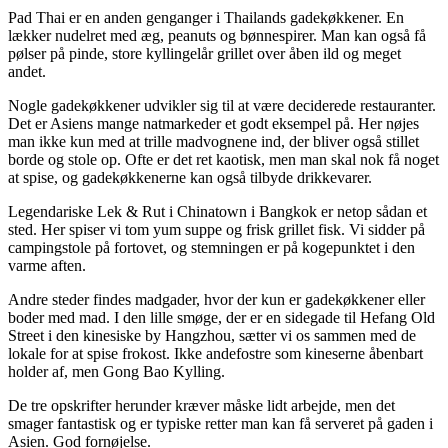
Pad Thai er en anden genganger i Thailands gadekøkkener. En
lækker nudelret med æg, peanuts og bønnespirer. Man kan også få
pølser på pinde, store kyllingelår grillet over åben ild og meget
andet.
Nogle gadekøkkener udvikler sig til at være deciderede restauranter.
Det er Asiens mange natmarkeder et godt eksempel på. Her nøjes
man ikke kun med at trille madvognene ind, der bliver også stillet
borde og stole op. Ofte er det ret kaotisk, men man skal nok få noget
at spise, og gadekøkkenerne kan også tilbyde drikkevarer.
Legendariske Lek & Rut i Chinatown i Bangkok er netop sådan et
sted. Her spiser vi tom yum suppe og frisk grillet fisk. Vi sidder på
campingstole på fortovet, og stemningen er på kogepunktet i den
varme aften.
Andre steder findes madgader, hvor der kun er gadekøkkener eller
boder med mad. I den lille smøge, der er en sidegade til Hefang Old
Street i den kinesiske by Hangzhou, sætter vi os sammen med de
lokale for at spise frokost. Ikke andefostre som kineserne åbenbart
holder af, men Gong Bao Kylling.
De tre opskrifter herunder kræver måske lidt arbejde, men det
smager fantastisk og er typiske retter man kan få serveret på gaden i
Asien. God fornøjelse.