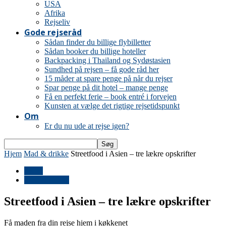
USA
Afrika
Rejseliv
Gode rejseråd
Sådan finder du billige flybilletter
Sådan booker du billige hoteller
Backpacking i Thailand og Sydøstasien
Sundhed på rejsen – få gode råd her
15 måder at spare penge på når du rejser
Spar penge på dit hotel – mange penge
Få en perfekt ferie – book entré i forvejen
Kunsten at vælge det rigtige rejsetidspunkt
Om
Er du nu ude at rejse igen?
Hjem
Mad & drikke
Streetfood i Asien – tre lækre opskrifter
Asien
Mad & drikke
Streetfood i Asien – tre lækre opskrifter
Få maden fra din rejse hjem i køkkenet