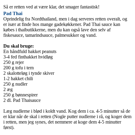
Så er retten ved at være klar, det smager fantastisk!
Pad Thai
Oprindelig fra Nordthailand, men i dag serveres retten overalt, og
er især at finde hos mange gadekøkkener. Pad Thai sauce kan
købes i thaibutikkerne, men du kan også lave den selv af
fiskesauce, tamarindsauce, palmesukker og vand.
Du skal bruge:
En håndfuld hakket peanuts
3-4 fed finthakket hvidløg
250 g rejer
200 g tofu i tern
2 skalotteløg i tynde skiver
1-2 hakket chili
250 g nudler
2 æg
250 g bønnespirer
2 dl. Pad Thaisauce
Læg nudlerne i blød i koldt vand. Kog dem i ca. 4-5 minutter så de
er klar når de skal i retten (Nogle putter nudlerne i rå, og koger dem
i retten, men jeg synes, det nemmere at koge dem 4-5 minutter
først).