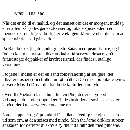
Krabi - Thailand
Når det er tid til et måltid, og det uanset om det er morgen, middag
eller aften, så fyldes gadekøkkener og lokale spisesteder med
mennesker, der lige så hurtigt er væk igen. Men hvad er det så man
spiser når det skal gå stærkt?
På Bali husker jeg de gode grillede Satay med peanutsauce, og i
Indien kan man næsten ikke undgå at få serveret dosaer, små
friturestegte dejpakker af krydret rismel, der findes i utallige
variationer.
I togene i Indien er der en sand folkevandring af sælgere, der
tilbyder dosaer som et lille hurtigt måltid. Den mest populære synes
at være Masala Dosa, der har hotte kartofler som fyld.
Overalt i Vietnam fås nationalretten Pho, der er en yderst
velsmagende nudelsuppe. Der findes tusinder af små spisesteder i
landet, der kun serverer denne ene ret.
Nudelsuppe er også populært i Thailand. Ved første øjekast ser det
ud som om, at den spises med pinde. Men thai’erne drikker suppen
af skålen for derefter at skovle fyldet ind i munden med pindene.