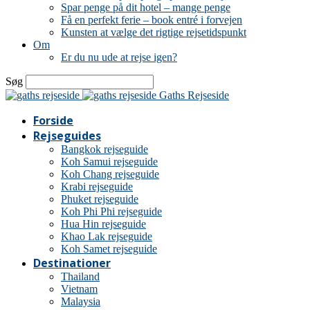
Spar penge på dit hotel – mange penge
Få en perfekt ferie – book entré i forvejen
Kunsten at vælge det rigtige rejsetidspunkt
Om
Er du nu ude at rejse igen?
Søg
Gaths Rejseside
Forside
Rejseguides
Bangkok rejseguide
Koh Samui rejseguide
Koh Chang rejseguide
Krabi rejseguide
Phuket rejseguide
Koh Phi Phi rejseguide
Hua Hin rejseguide
Khao Lak rejseguide
Koh Samet rejseguide
Destinationer
Thailand
Vietnam
Malaysia