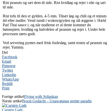
Rist peanuts og sæt dem til side. Rist hvidløg og rejer i olie og sæt
til side.
Rist tofu til den er gylden, 4-5 min. Tilsæt løg og chili og et minuts
tid efter nudler. Vend rundt i woken/gryden og slå æggene i. Hæld
Pad Thai sauce i, og når nudlerne er al dente kommer du
bønnepirer, hvidløg og halvdelen af peanuts og rejer i. Under hele
processen røres godt.
Ved servering pyntes med frisk forårsløg, samt resten af peanuts og
rejer. Yummy.
Del
Facebook
Email
Pinterest
Twitter
Linkedin
WhatsApp
ReddIt
Print
Forrige artikel
Flying with Srilankan
Næste artikel
Nooit Gedacht – Unawatunas gemte paradis
Carsten Gath