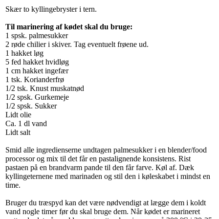
Skær to kyllingebryster i tern.
Til marinering af kødet skal du bruge:
1 spsk. palmesukker
2 røde chilier i skiver. Tag eventuelt frøene ud.
1 hakket løg
5 fed hakket hvidløg
1 cm hakket ingefær
1 tsk. Korianderfrø
1/2 tsk. Knust muskatnød
1/2 spsk. Gurkemeje
1/2 spsk. Sukker
Lidt olie
Ca. 1 dl vand
Lidt salt
Smid alle ingredienserne undtagen palmesukker i en blender/food
processor og mix til det får en pastalignende konsistens. Rist
pastaen på en brandvarm pande til den får farve. Køl af. Dæk
kyllingeternene med marinaden og stil den i køleskabet i mindst en
time.
Bruger du træspyd kan det være nødvendigt at lægge dem i koldt
vand nogle timer før du skal bruge dem. Når kødet er marineret