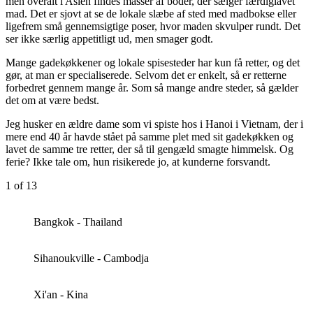
men overalt i Asien findes masser af boder, der sælger færdiglavet
mad. Det er sjovt at se de lokale slæbe af sted med madbokse eller
ligefrem små gennemsigtige poser, hvor maden skvulper rundt. Det
ser ikke særlig appetitligt ud, men smager godt.
Mange gadekøkkener og lokale spisesteder har kun få retter, og det
gør, at man er specialiserede. Selvom det er enkelt, så er retterne
forbedret gennem mange år. Som så mange andre steder, så gælder
det om at være bedst.
Jeg husker en ældre dame som vi spiste hos i Hanoi i Vietnam, der i
mere end 40 år havde stået på samme plet med sit gadekøkken og
lavet de samme tre retter, der så til gengæld smagte himmelsk. Og
ferie? Ikke tale om, hun risikerede jo, at kunderne forsvandt.
1
of 13
Bangkok - Thailand
Sihanoukville - Cambodja
Xi'an - Kina