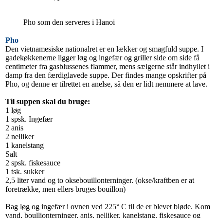
Pho som den serveres i Hanoi
Pho
Den vietnamesiske nationalret er en lækker og smagfuld suppe. I
gadekøkkenerne ligger løg og ingefær og griller side om side få
centimeter fra gasblussenes flammer, mens sælgerne står indhyllet i
damp fra den færdiglavede suppe. Der findes mange opskrifter på
Pho, og denne er tilrettet en anelse, så den er lidt nemmere at lave.
Til suppen skal du bruge:
1 løg
1 spsk. Ingefær
2 anis
2 nelliker
1 kanelstang
Salt
2 spsk. fiskesauce
1 tsk. sukker
2,5 liter vand og to oksebouillonterninger. (okse/kraftben er at
foretrække, men ellers bruges bouillon)
Bag løg og ingefær i ovnen ved 225° C til de er blevet bløde. Kom
vand, boullionterninger, anis, nelliker, kanelstang, fiskesauce og