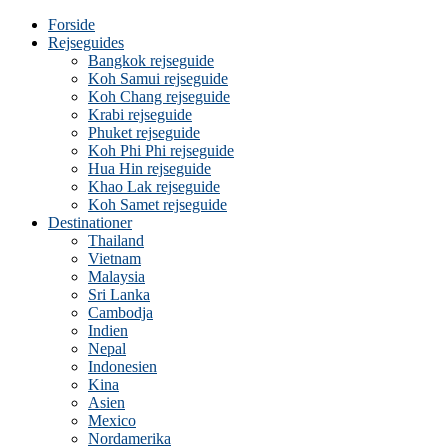
Forside
Rejseguides
Bangkok rejseguide
Koh Samui rejseguide
Koh Chang rejseguide
Krabi rejseguide
Phuket rejseguide
Koh Phi Phi rejseguide
Hua Hin rejseguide
Khao Lak rejseguide
Koh Samet rejseguide
Destinationer
Thailand
Vietnam
Malaysia
Sri Lanka
Cambodja
Indien
Nepal
Indonesien
Kina
Asien
Mexico
Nordamerika