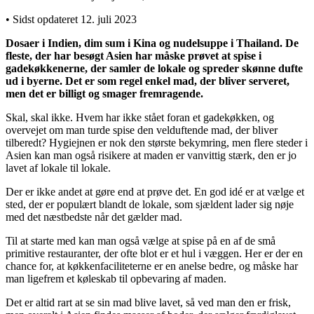
• Sidst opdateret 12. juli 2023
Dosaer i Indien, dim sum i Kina og nudelsuppe i Thailand. De
fleste, der har besøgt Asien har måske prøvet at spise i
gadekøkkenerne, der samler de lokale og spreder skønne dufte
ud i byerne. Det er som regel enkel mad, der bliver serveret,
men det er billigt og smager fremragende.
Skal, skal ikke. Hvem har ikke stået foran et gadekøkken, og
overvejet om man turde spise den velduftende mad, der bliver
tilberedt? Hygiejnen er nok den største bekymring, men flere steder i
Asien kan man også risikere at maden er vanvittig stærk, den er jo
lavet af lokale til lokale.
Der er ikke andet at gøre end at prøve det. En god idé er at vælge et
sted, der er populært blandt de lokale, som sjældent lader sig nøje
med det næstbedste når det gælder mad.
Til at starte med kan man også vælge at spise på en af de små
primitive restauranter, der ofte blot er et hul i væggen. Her er der en
chance for, at køkkenfaciliteterne er en anelse bedre, og måske har
man ligefrem et køleskab til opbevaring af maden.
Det er altid rart at se sin mad blive lavet, så ved man den er frisk,