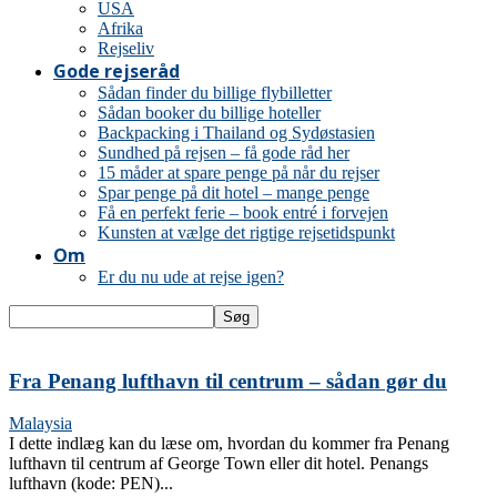
USA
Afrika
Rejseliv
Gode rejseråd
Sådan finder du billige flybilletter
Sådan booker du billige hoteller
Backpacking i Thailand og Sydøstasien
Sundhed på rejsen – få gode råd her
15 måder at spare penge på når du rejser
Spar penge på dit hotel – mange penge
Få en perfekt ferie – book entré i forvejen
Kunsten at vælge det rigtige rejsetidspunkt
Om
Er du nu ude at rejse igen?
Fra Penang lufthavn til centrum – sådan gør du
Malaysia
I dette indlæg kan du læse om, hvordan du kommer fra Penang
lufthavn til centrum af George Town eller dit hotel. Penangs
lufthavn (kode: PEN)...