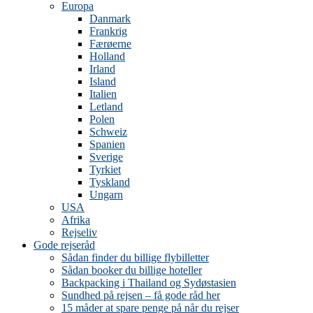
Europa
Danmark
Frankrig
Færøerne
Holland
Irland
Island
Italien
Letland
Polen
Schweiz
Spanien
Sverige
Tyrkiet
Tyskland
Ungarn
USA
Afrika
Rejseliv
Gode rejseråd
Sådan finder du billige flybilletter
Sådan booker du billige hoteller
Backpacking i Thailand og Sydøstasien
Sundhed på rejsen – få gode råd her
15 måder at spare penge på når du rejser