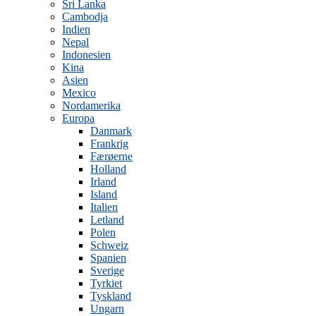
Sri Lanka
Cambodja
Indien
Nepal
Indonesien
Kina
Asien
Mexico
Nordamerika
Europa
Danmark
Frankrig
Færøerne
Holland
Irland
Island
Italien
Letland
Polen
Schweiz
Spanien
Sverige
Tyrkiet
Tyskland
Ungarn