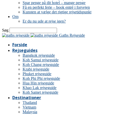
Spar penge på dit hotel – mange penge
Få en perfekt ferie – book entré i forvejen
Kunsten at vælge det rigtige rejsetidspunkt
Om
Er du nu ude at rejse igen?
Søg
Gaths Rejseside
Forside
Rejseguides
Bangkok rejseguide
Koh Samui rejseguide
Koh Chang rejseguide
Krabi rejseguide
Phuket rejseguide
Koh Phi Phi rejseguide
Hua Hin rejseguide
Khao Lak rejseguide
Koh Samet rejseguide
Destinationer
Thailand
Vietnam
Malaysia