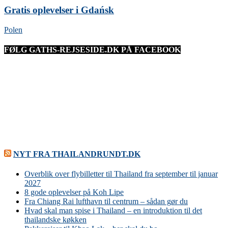
Gratis oplevelser i Gdańsk
Polen
FØLG GATHS-REJSESIDE.DK PÅ FACEBOOK
NYT FRA THAILANDRUNDT.DK
Overblik over flybilletter til Thailand fra september til januar
2027
8 gode oplevelser på Koh Lipe
Fra Chiang Rai lufthavn til centrum – sådan gør du
Hvad skal man spise i Thailand – en introduktion til det
thailandske køkken