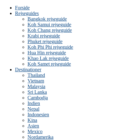
Forside
Rejseguides
Bangkok rejseguide
Koh Samui rejseguide
Koh Chang rejseguide
Krabi rejseguide
Phuket rejseguide
Koh Phi Phi rejseguide
Hua Hin rejseguide
Khao Lak rejseguide
Koh Samet rejseguide
Destinationer
Thailand
Vietnam
Malaysia
Sri Lanka
Cambodja
Indien
Nepal
Indonesien
Kina
Asien
Mexico
Nordamerika