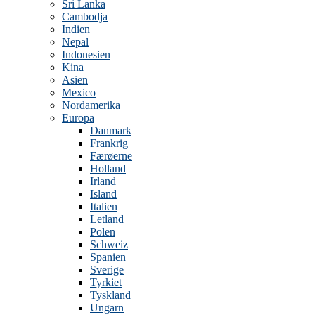
Sri Lanka
Cambodja
Indien
Nepal
Indonesien
Kina
Asien
Mexico
Nordamerika
Europa
Danmark
Frankrig
Færøerne
Holland
Irland
Island
Italien
Letland
Polen
Schweiz
Spanien
Sverige
Tyrkiet
Tyskland
Ungarn