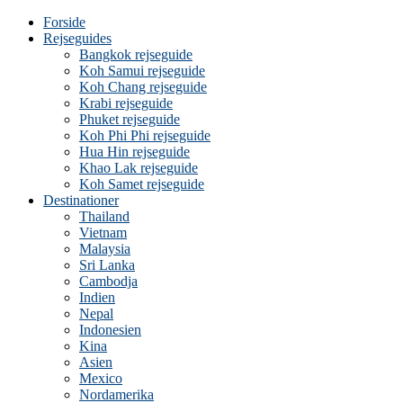
Forside
Rejseguides
Bangkok rejseguide
Koh Samui rejseguide
Koh Chang rejseguide
Krabi rejseguide
Phuket rejseguide
Koh Phi Phi rejseguide
Hua Hin rejseguide
Khao Lak rejseguide
Koh Samet rejseguide
Destinationer
Thailand
Vietnam
Malaysia
Sri Lanka
Cambodja
Indien
Nepal
Indonesien
Kina
Asien
Mexico
Nordamerika