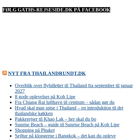
FØLG GATHS-REJSESIDE.DK PÅ FACEBOOK
NYT FRA THAILANDRUNDT.DK
Overblik over flybilletter til Thailand fra september til januar
2027
8 gode oplevelser på Koh Lipe
Fra Chiang Rai lufthavn til centrum – sådan gør du
Hvad skal man spise i Thailand – en introduktion til det
thailandske køkken
Pakkerejser til Khao Lak – her skal du bo
Sunrise Beach – guide til Sunrise Beach på Koh Lipe
Shopping på Phuket
Sejltur på klongerne i Bangkok – det kan du opleve