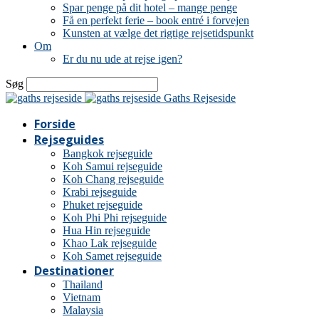
Spar penge på dit hotel – mange penge
Få en perfekt ferie – book entré i forvejen
Kunsten at vælge det rigtige rejsetidspunkt
Om
Er du nu ude at rejse igen?
Søg
Gaths Rejseside
Forside
Rejseguides
Bangkok rejseguide
Koh Samui rejseguide
Koh Chang rejseguide
Krabi rejseguide
Phuket rejseguide
Koh Phi Phi rejseguide
Hua Hin rejseguide
Khao Lak rejseguide
Koh Samet rejseguide
Destinationer
Thailand
Vietnam
Malaysia