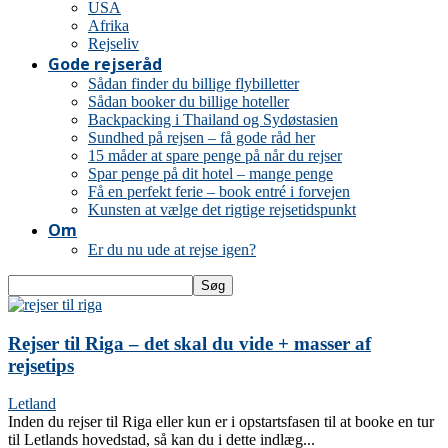
USA
Afrika
Rejseliv
Gode rejseråd
Sådan finder du billige flybilletter
Sådan booker du billige hoteller
Backpacking i Thailand og Sydøstasien
Sundhed på rejsen – få gode råd her
15 måder at spare penge på når du rejser
Spar penge på dit hotel – mange penge
Få en perfekt ferie – book entré i forvejen
Kunsten at vælge det rigtige rejsetidspunkt
Om
Er du nu ude at rejse igen?
Rejser til Riga – det skal du vide + masser af
rejsetips
Letland
Inden du rejser til Riga eller kun er i opstartsfasen til at booke en tur
til Letlands hovedstad, så kan du i dette indlæg...