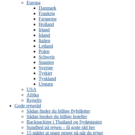
Europa
Danmark
Frankrig
Færøerne
Holland
Irland
Island
Italien
Letland
Polen
Schweiz
Spanien
Sverige
Tyrkiet
Tyskland
Ungarn
USA
Afrika
Rejseliv
Gode rejseråd
Sådan finder du billige flybilletter
Sådan booker du billige hoteller
Backpacking i Thailand og Sydøstasien
Sundhed på rejsen – få gode råd her
15 måder at spare penge på når du rejser