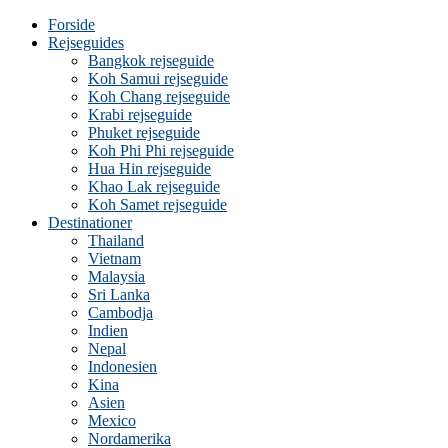
Forside
Rejseguides
Bangkok rejseguide
Koh Samui rejseguide
Koh Chang rejseguide
Krabi rejseguide
Phuket rejseguide
Koh Phi Phi rejseguide
Hua Hin rejseguide
Khao Lak rejseguide
Koh Samet rejseguide
Destinationer
Thailand
Vietnam
Malaysia
Sri Lanka
Cambodja
Indien
Nepal
Indonesien
Kina
Asien
Mexico
Nordamerika