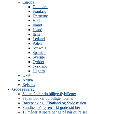
Europa
Danmark
Frankrig
Færøerne
Holland
Irland
Island
Italien
Letland
Polen
Schweiz
Spanien
Sverige
Tyrkiet
Tyskland
Ungarn
USA
Afrika
Rejseliv
Gode rejseråd
Sådan finder du billige flybilletter
Sådan booker du billige hoteller
Backpacking i Thailand og Sydøstasien
Sundhed på rejsen – få gode råd her
15 måder at spare penge på når du rejser