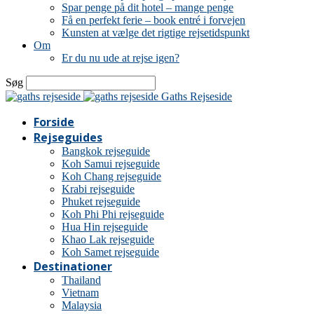
Spar penge på dit hotel – mange penge
Få en perfekt ferie – book entré i forvejen
Kunsten at vælge det rigtige rejsetidspunkt
Om
Er du nu ude at rejse igen?
Søg
Gaths Rejseside
Forside
Rejseguides
Bangkok rejseguide
Koh Samui rejseguide
Koh Chang rejseguide
Krabi rejseguide
Phuket rejseguide
Koh Phi Phi rejseguide
Hua Hin rejseguide
Khao Lak rejseguide
Koh Samet rejseguide
Destinationer
Thailand
Vietnam
Malaysia