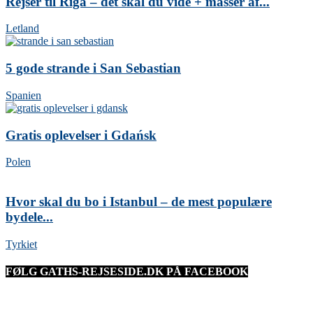
Rejser til Riga – det skal du vide + masser af...
Letland
5 gode strande i San Sebastian
Spanien
Gratis oplevelser i Gdańsk
Polen
Hvor skal du bo i Istanbul – de mest populære
bydele...
Tyrkiet
FØLG GATHS-REJSESIDE.DK PÅ FACEBOOK