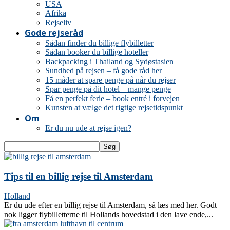
USA
Afrika
Rejseliv
Gode rejseråd
Sådan finder du billige flybilletter
Sådan booker du billige hoteller
Backpacking i Thailand og Sydøstasien
Sundhed på rejsen – få gode råd her
15 måder at spare penge på når du rejser
Spar penge på dit hotel – mange penge
Få en perfekt ferie – book entré i forvejen
Kunsten at vælge det rigtige rejsetidspunkt
Om
Er du nu ude at rejse igen?
Tips til en billig rejse til Amsterdam
Holland
Er du ude efter en billig rejse til Amsterdam, så læs med her. Godt
nok ligger flybilletterne til Hollands hovedstad i den lave ende,...