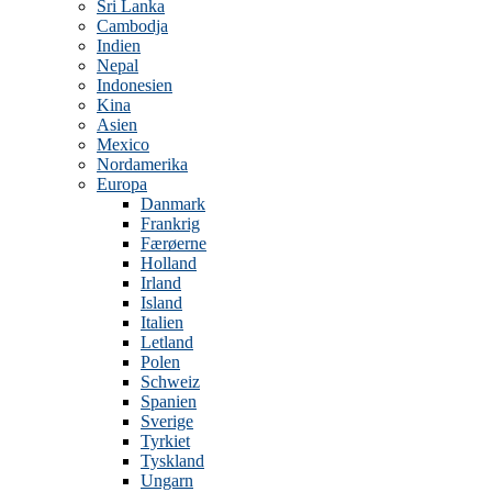
Sri Lanka
Cambodja
Indien
Nepal
Indonesien
Kina
Asien
Mexico
Nordamerika
Europa
Danmark
Frankrig
Færøerne
Holland
Irland
Island
Italien
Letland
Polen
Schweiz
Spanien
Sverige
Tyrkiet
Tyskland
Ungarn