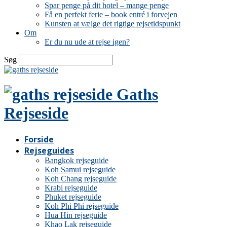
Spar penge på dit hotel – mange penge
Få en perfekt ferie – book entré i forvejen
Kunsten at vælge det rigtige rejsetidspunkt
Om
Er du nu ude at rejse igen?
Søg
Gaths
Rejseside
Forside
Rejseguides
Bangkok rejseguide
Koh Samui rejseguide
Koh Chang rejseguide
Krabi rejseguide
Phuket rejseguide
Koh Phi Phi rejseguide
Hua Hin rejseguide
Khao Lak rejseguide