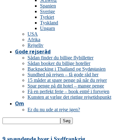
Schweiz
Spanien
Sverige
Tyrkiet
Tyskland
Ungarn
USA
Afrika
Rejseliv
Gode rejseråd
Sådan finder du billige flybilletter
Sådan booker du billige hoteller
Backpacking i Thailand og Sydøstasien
Sundhed på rejsen – få gode råd her
15 måder at spare penge på når du rejser
Spar penge på dit hotel – mange penge
Få en perfekt ferie – book entré i forvejen
Kunsten at vælge det rigtige rejsetidspunkt
Om
Er du nu ude at rejse igen?
9 spændende byer i Sydfrankrig