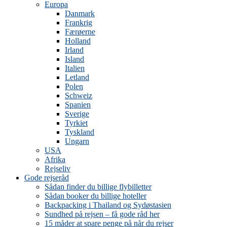
Europa
Danmark
Frankrig
Færøerne
Holland
Irland
Island
Italien
Letland
Polen
Schweiz
Spanien
Sverige
Tyrkiet
Tyskland
Ungarn
USA
Afrika
Rejseliv
Gode rejseråd
Sådan finder du billige flybilletter
Sådan booker du billige hoteller
Backpacking i Thailand og Sydøstasien
Sundhed på rejsen – få gode råd her
15 måder at spare penge på når du rejser