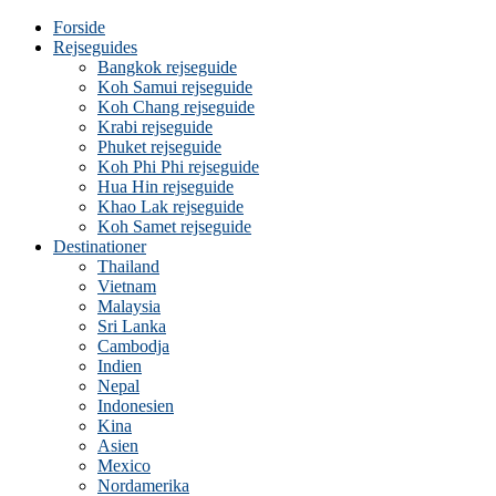
Forside
Rejseguides
Bangkok rejseguide
Koh Samui rejseguide
Koh Chang rejseguide
Krabi rejseguide
Phuket rejseguide
Koh Phi Phi rejseguide
Hua Hin rejseguide
Khao Lak rejseguide
Koh Samet rejseguide
Destinationer
Thailand
Vietnam
Malaysia
Sri Lanka
Cambodja
Indien
Nepal
Indonesien
Kina
Asien
Mexico
Nordamerika