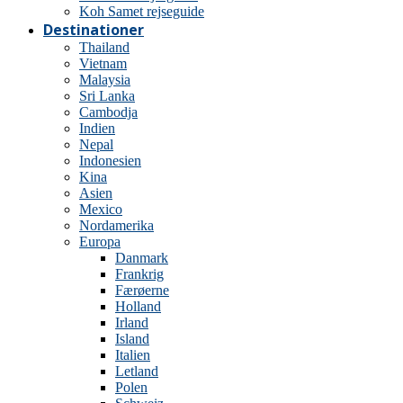
Koh Samet rejseguide
Destinationer
Thailand
Vietnam
Malaysia
Sri Lanka
Cambodja
Indien
Nepal
Indonesien
Kina
Asien
Mexico
Nordamerika
Europa
Danmark
Frankrig
Færøerne
Holland
Irland
Island
Italien
Letland
Polen