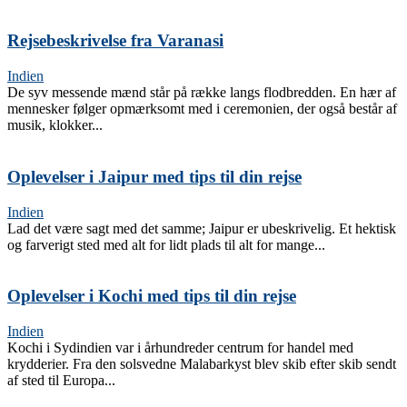
Rejsebeskrivelse fra Varanasi
Indien
De syv messende mænd står på række langs flodbredden. En hær af
mennesker følger opmærksomt med i ceremonien, der også består af
musik, klokker...
Oplevelser i Jaipur med tips til din rejse
Indien
Lad det være sagt med det samme; Jaipur er ubeskrivelig. Et hektisk
og farverigt sted med alt for lidt plads til alt for mange...
Oplevelser i Kochi med tips til din rejse
Indien
Kochi i Sydindien var i århundreder centrum for handel med
krydderier. Fra den solsvedne Malabarkyst blev skib efter skib sendt
af sted til Europa...