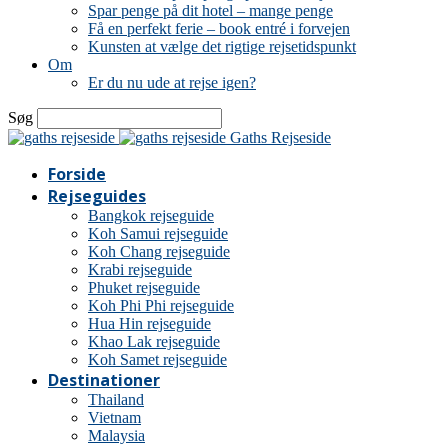
Spar penge på dit hotel – mange penge
Få en perfekt ferie – book entré i forvejen
Kunsten at vælge det rigtige rejsetidspunkt
Om
Er du nu ude at rejse igen?
Søg
Gaths Rejseside
Forside
Rejseguides
Bangkok rejseguide
Koh Samui rejseguide
Koh Chang rejseguide
Krabi rejseguide
Phuket rejseguide
Koh Phi Phi rejseguide
Hua Hin rejseguide
Khao Lak rejseguide
Koh Samet rejseguide
Destinationer
Thailand
Vietnam
Malaysia