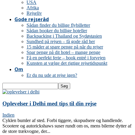
USA
Afrika
Rejseliv
Gode rejseråd
Sådan finder du billige flybilletter
Sådan booker du billige hoteller
Backpacking i Thailand og Sydøstasien
Sundhed på rejsen – få gode råd her
15 måder at spare penge på når du rejser
Spar penge på dit hotel – mange penge
Få en perfekt ferie – book entré i forvejen
Kunsten at vælge det rigtige rejsetidspunkt
Om
Er du nu ude at rejse igen?
Oplevelser i Delhi med tips til din rejse
Indien
Cyklen bumler af sted. Forbi tiggere, skopudsere og handlende.
Scootere og autorickshaws suser rundt om os, mens bilerne dytter af
de store trækvogne, der...