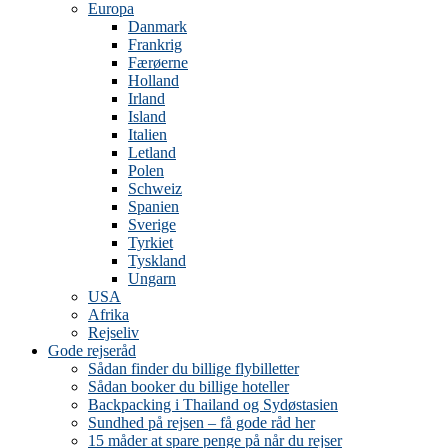
Europa
Danmark
Frankrig
Færøerne
Holland
Irland
Island
Italien
Letland
Polen
Schweiz
Spanien
Sverige
Tyrkiet
Tyskland
Ungarn
USA
Afrika
Rejseliv
Gode rejseråd
Sådan finder du billige flybilletter
Sådan booker du billige hoteller
Backpacking i Thailand og Sydøstasien
Sundhed på rejsen – få gode råd her
15 måder at spare penge på når du rejser