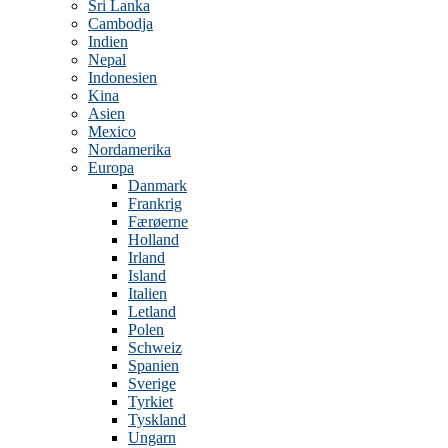
Sri Lanka
Cambodja
Indien
Nepal
Indonesien
Kina
Asien
Mexico
Nordamerika
Europa
Danmark
Frankrig
Færøerne
Holland
Irland
Island
Italien
Letland
Polen
Schweiz
Spanien
Sverige
Tyrkiet
Tyskland
Ungarn