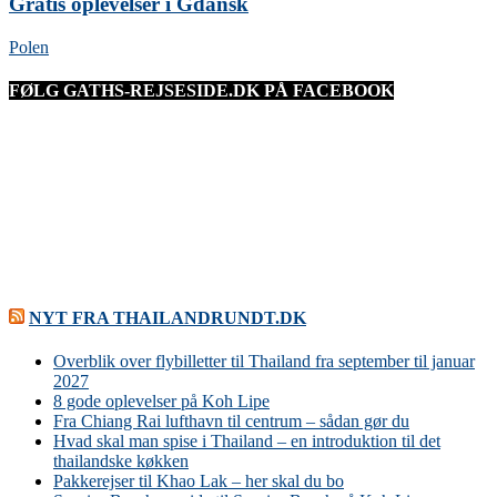
Gratis oplevelser i Gdańsk
Polen
FØLG GATHS-REJSESIDE.DK PÅ FACEBOOK
NYT FRA THAILANDRUNDT.DK
Overblik over flybilletter til Thailand fra september til januar
2027
8 gode oplevelser på Koh Lipe
Fra Chiang Rai lufthavn til centrum – sådan gør du
Hvad skal man spise i Thailand – en introduktion til det
thailandske køkken
Pakkerejser til Khao Lak – her skal du bo