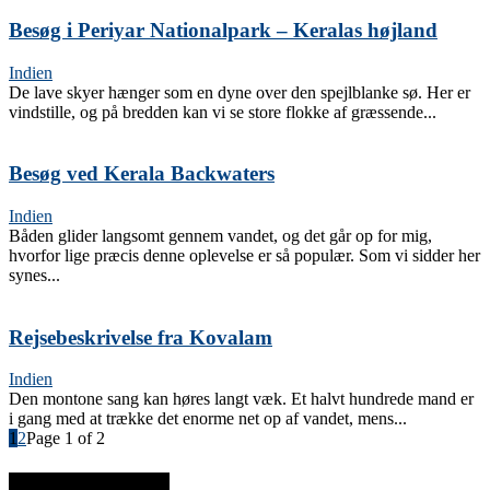
Besøg i Periyar Nationalpark – Keralas højland
Indien
De lave skyer hænger som en dyne over den spejlblanke sø. Her er
vindstille, og på bredden kan vi se store flokke af græssende...
Besøg ved Kerala Backwaters
Indien
Båden glider langsomt gennem vandet, og det går op for mig,
hvorfor lige præcis denne oplevelse er så populær. Som vi sidder her
synes...
Rejsebeskrivelse fra Kovalam
Indien
Den montone sang kan høres langt væk. Et halvt hundrede mand er
i gang med at trække det enorme net op af vandet, mens...
1
2
Page 1 of 2
SENESTE INDLÆG