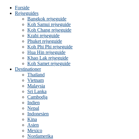
Forside
Rejseguides
Bangkok rejseguide
Koh Samui rejseguide
Koh Chang rejseguide
Krabi rejseguide
Phuket rejseguide
Koh Phi Phi rejseguide
Hua Hin rejseguide
Khao Lak rejseguide
Koh Samet rejseguide
Destinationer
Thailand
Vietnam
Malaysia
Sri Lanka
Cambodja
Indien
Nepal
Indonesien
Kina
Asien
Mexico
Nordamerika