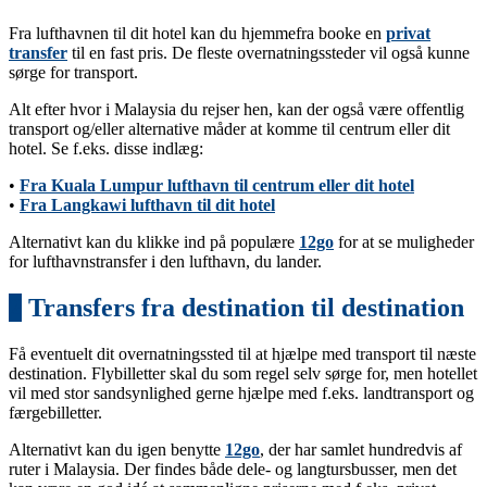
Fra lufthavnen til dit hotel kan du hjemmefra booke en
privat
transfer
til en fast pris. De fleste overnatningssteder vil også kunne
sørge for transport.
Alt efter hvor i Malaysia du rejser hen, kan der også være offentlig
transport og/eller alternative måder at komme til centrum eller dit
hotel. Se f.eks. disse indlæg:
•
Fra Kuala Lumpur lufthavn til centrum eller dit hotel
•
Fra Langkawi lufthavn til dit hotel
Alternativt kan du klikke ind på populære
12go
for at se muligheder
for lufthavnstransfer i den lufthavn, du lander.
2
Transfers fra destination til destination
Få eventuelt dit overnatningssted til at hjælpe med transport til næste
destination. Flybilletter skal du som regel selv sørge for, men hotellet
vil med stor sandsynlighed gerne hjælpe med f.eks. landtransport og
færgebilletter.
Alternativt kan du igen benytte
12go
, der har samlet hundredvis af
ruter i Malaysia. Der findes både dele- og langtursbusser, men det