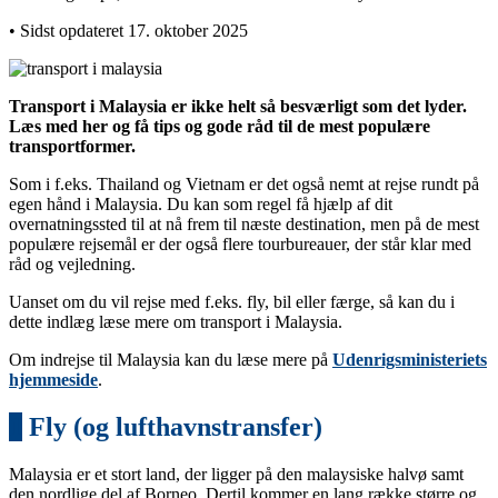
• Sidst opdateret 17. oktober 2025
Transport i Malaysia er ikke helt så besværligt som det lyder.
Læs med her og få tips og gode råd til de mest populære
transportformer.
Som i f.eks. Thailand og Vietnam er det også nemt at rejse rundt på
egen hånd i Malaysia. Du kan som regel få hjælp af dit
overnatningssted til at nå frem til næste destination, men på de mest
populære rejsemål er der også flere tourbureauer, der står klar med
råd og vejledning.
Uanset om du vil rejse med f.eks. fly, bil eller færge, så kan du i
dette indlæg læse mere om transport i Malaysia.
Om indrejse til Malaysia kan du læse mere på
Udenrigsministeriets
hjemmeside
.
1
Fly (og lufthavnstransfer)
Malaysia er et stort land, der ligger på den malaysiske halvø samt
den nordlige del af Borneo. Dertil kommer en lang række større og