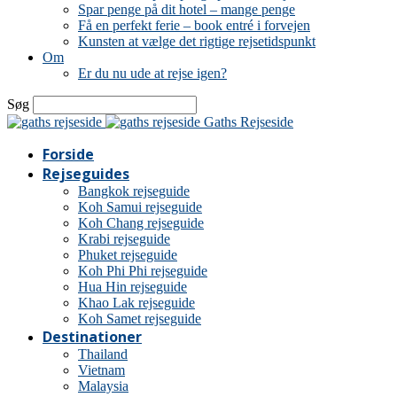
Spar penge på dit hotel – mange penge
Få en perfekt ferie – book entré i forvejen
Kunsten at vælge det rigtige rejsetidspunkt
Om
Er du nu ude at rejse igen?
Søg
Gaths Rejseside
Forside
Rejseguides
Bangkok rejseguide
Koh Samui rejseguide
Koh Chang rejseguide
Krabi rejseguide
Phuket rejseguide
Koh Phi Phi rejseguide
Hua Hin rejseguide
Khao Lak rejseguide
Koh Samet rejseguide
Destinationer
Thailand
Vietnam
Malaysia