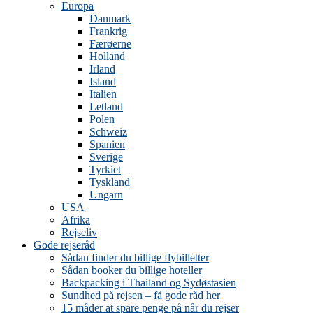
Europa
Danmark
Frankrig
Færøerne
Holland
Irland
Island
Italien
Letland
Polen
Schweiz
Spanien
Sverige
Tyrkiet
Tyskland
Ungarn
USA
Afrika
Rejseliv
Gode rejseråd
Sådan finder du billige flybilletter
Sådan booker du billige hoteller
Backpacking i Thailand og Sydøstasien
Sundhed på rejsen – få gode råd her
15 måder at spare penge på når du rejser