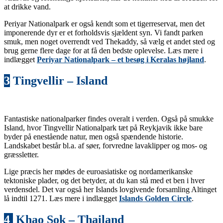
at drikke vand.
Periyar Nationalpark er også kendt som et tigerreservat, men det
imponerende dyr er et forholdsvis sjældent syn. Vi fandt parken
smuk, men noget overrendt ved Thekaddy, så vælg et andet sted og
brug gerne flere dage for at få den bedste oplevelse. Læs mere i
indlægget
Periyar Nationalpark – et besøg i Keralas højland
.
3
Tingvellir – Island
Fantastiske nationalparker findes overalt i verden. Også på smukke
Island, hvor Tingvellir Nationalpark tæt på Reykjavik ikke bare
byder på enestående natur, men også spændende historie.
Landskabet består bl.a. af søer, forvredne lavaklipper og mos- og
græssletter.
Lige præcis her mødes de euroasiatiske og nordamerikanske
tektoniske plader, og det betyder, at du kan stå med et ben i hver
verdensdel. Det var også her Islands lovgivende forsamling Altinget
lå indtil 1271. Læs mere i indlægget
Islands Golden Circle
.
4
Khao Sok – Thailand