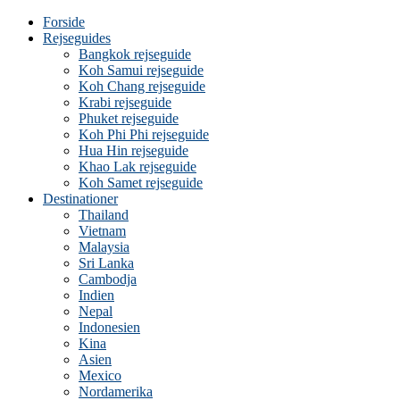
Forside
Rejseguides
Bangkok rejseguide
Koh Samui rejseguide
Koh Chang rejseguide
Krabi rejseguide
Phuket rejseguide
Koh Phi Phi rejseguide
Hua Hin rejseguide
Khao Lak rejseguide
Koh Samet rejseguide
Destinationer
Thailand
Vietnam
Malaysia
Sri Lanka
Cambodja
Indien
Nepal
Indonesien
Kina
Asien
Mexico
Nordamerika