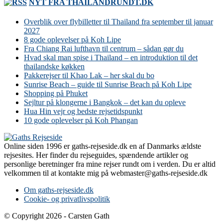
NYT FRA THAILANDRUNDT.DK
Overblik over flybilletter til Thailand fra september til januar
2027
8 gode oplevelser på Koh Lipe
Fra Chiang Rai lufthavn til centrum – sådan gør du
Hvad skal man spise i Thailand – en introduktion til det
thailandske køkken
Pakkerejser til Khao Lak – her skal du bo
Sunrise Beach – guide til Sunrise Beach på Koh Lipe
Shopping på Phuket
Sejltur på klongerne i Bangkok – det kan du opleve
Hua Hin vejr og bedste rejsetidspunkt
10 gode oplevelser på Koh Phangan
Online siden 1996 er gaths-rejseside.dk en af Danmarks ældste
rejsesites. Her finder du rejseguides, spændende artikler og
personlige beretninger fra mine rejser rundt om i verden. Du er altid
velkommen til at kontakte mig på webmaster@gaths-rejseside.dk
Om gaths-rejseside.dk
Cookie- og privatlivspolitik
© Copyright 2026 - Carsten Gath