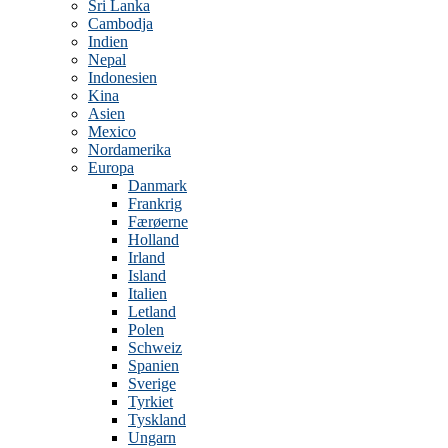
Sri Lanka
Cambodja
Indien
Nepal
Indonesien
Kina
Asien
Mexico
Nordamerika
Europa
Danmark
Frankrig
Færøerne
Holland
Irland
Island
Italien
Letland
Polen
Schweiz
Spanien
Sverige
Tyrkiet
Tyskland
Ungarn