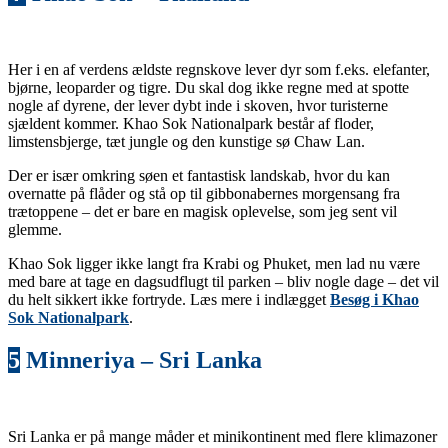
Her i en af verdens ældste regnskove lever dyr som f.eks. elefanter,
bjørne, leoparder og tigre. Du skal dog ikke regne med at spotte
nogle af dyrene, der lever dybt inde i skoven, hvor turisterne
sjældent kommer. Khao Sok Nationalpark består af floder,
limstensbjerge, tæt jungle og den kunstige sø Chaw Lan.
Der er især omkring søen et fantastisk landskab, hvor du kan
overnatte på flåder og stå op til gibbonabernes morgensang fra
trætoppene – det er bare en magisk oplevelse, som jeg sent vil
glemme.
Khao Sok ligger ikke langt fra Krabi og Phuket, men lad nu være
med bare at tage en dagsudflugt til parken – bliv nogle dage – det vil
du helt sikkert ikke fortryde. Læs mere i indlægget
Besøg i Khao
Sok Nationalpark
.
5
Minneriya – Sri Lanka
Sri Lanka er på mange måder et minikontinent med flere klimazoner