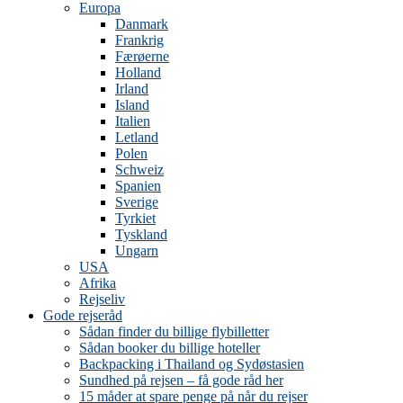
Europa
Danmark
Frankrig
Færøerne
Holland
Irland
Island
Italien
Letland
Polen
Schweiz
Spanien
Sverige
Tyrkiet
Tyskland
Ungarn
USA
Afrika
Rejseliv
Gode rejseråd
Sådan finder du billige flybilletter
Sådan booker du billige hoteller
Backpacking i Thailand og Sydøstasien
Sundhed på rejsen – få gode råd her
15 måder at spare penge på når du rejser