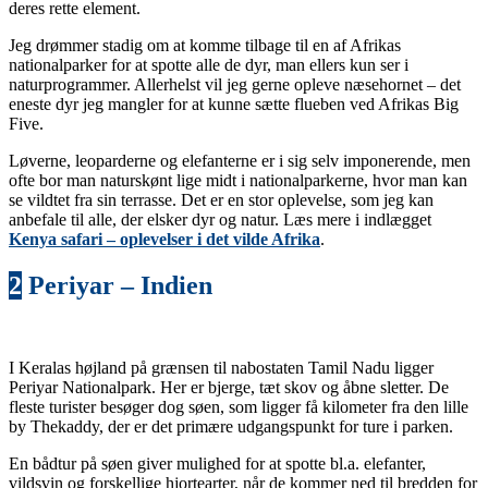
deres rette element.
Jeg drømmer stadig om at komme tilbage til en af Afrikas
nationalparker for at spotte alle de dyr, man ellers kun ser i
naturprogrammer. Allerhelst vil jeg gerne opleve næsehornet – det
eneste dyr jeg mangler for at kunne sætte flueben ved Afrikas Big
Five.
Løverne, leoparderne og elefanterne er i sig selv imponerende, men
ofte bor man naturskønt lige midt i nationalparkerne, hvor man kan
se vildtet fra sin terrasse. Det er en stor oplevelse, som jeg kan
anbefale til alle, der elsker dyr og natur. Læs mere i indlægget
Kenya safari – oplevelser i det vilde Afrika
.
2
Periyar – Indien
I Keralas højland på grænsen til nabostaten Tamil Nadu ligger
Periyar Nationalpark. Her er bjerge, tæt skov og åbne sletter. De
fleste turister besøger dog søen, som ligger få kilometer fra den lille
by Thekaddy, der er det primære udgangspunkt for ture i parken.
En bådtur på søen giver mulighed for at spotte bl.a. elefanter,
vildsvin og forskellige hjortearter, når de kommer ned til bredden for