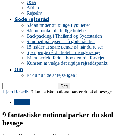
USA
Afrika
Rejseliv
Gode rejseråd
Sådan finder du billige flybilletter
Sådan booker du billige hoteller
Backpacking i Thailand og Sydøstasien
Sundhed på rejsen – få gode råd her
15 måder at spare penge på når du rejser
Spar penge på dit hotel – mange penge
Få en perfekt ferie – book entré i forvejen
Kunsten at vælge det rigtige rejsetidspunkt
Om
Er du nu ude at rejse igen?
Hjem
Rejseliv
9 fantastiske nationalparker du skal besøge
Rejseliv
9 fantastiske nationalparker du skal
besøge