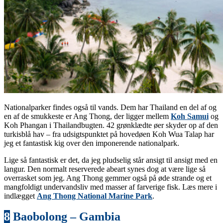
Nationalparker findes også til vands. Dem har Thailand en del af og
en af de smukkeste er Ang Thong, der ligger mellem
Koh Samui
og
Koh Phangan i Thailandbugten. 42 grønklædte øer skyder op af den
turkisblå hav – fra udsigtspunktet på hovedøen Koh Wua Talap har
jeg et fantastisk kig over den imponerende nationalpark.
Lige så fantastisk er det, da jeg pludselig står ansigt til ansigt med en
langur. Den normalt reserverede abeart synes dog at være lige så
overrasket som jeg. Ang Thong gemmer også på øde strande og et
mangfoldigt undervandsliv med masser af farverige fisk. Læs mere i
indlægget
Ang Thong National Marine Park
.
8
Baobolong – Gambia