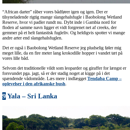
“African darter” råber vores bådfører igen og igen. Der er
tilsyneladende rigtig mange slangehalsfugle i Baobolong Wetland
Reserve, hvor vi padler rundt nu. Dybt inde i Gambia nord for
floden af samme navn ligger et vidt forgrenet net af creeks, der
gemmer på et helt fantastisk fugleliv. Og heldigvis spotter vi mange
andre arter end slangehalsfuglen.
Det er også i Baobolong Wetland Reserve jeg pludselig føler mig
meget lille, da en fire meter lang krokodille hopper i vandet tæt på
vores lille båd.
Selvom det traditionelle vildt som leoparder og giraffer for længst er
forsvundet pga. jagt, så er der stadig noget at kigge på i det
spændende vådområde. Læs mere i indlægget
Tendaba Camp –
oplevelser i den afrikanske bush
.
9
Yala – Sri Lanka