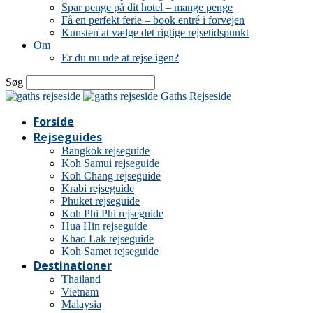
Spar penge på dit hotel – mange penge
Få en perfekt ferie – book entré i forvejen
Kunsten at vælge det rigtige rejsetidspunkt
Om
Er du nu ude at rejse igen?
Søg
Gaths Rejseside
Forside
Rejseguides
Bangkok rejseguide
Koh Samui rejseguide
Koh Chang rejseguide
Krabi rejseguide
Phuket rejseguide
Koh Phi Phi rejseguide
Hua Hin rejseguide
Khao Lak rejseguide
Koh Samet rejseguide
Destinationer
Thailand
Vietnam
Malaysia