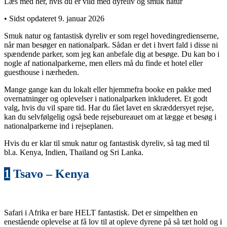
Læs med her, hvis du er vild med dyreliv og smuk natur
• Sidst opdateret 9. januar 2026
Smuk natur og fantastisk dyreliv er som regel hovedingredienserne,
når man besøger en nationalpark. Sådan er det i hvert fald i disse ni
spændende parker, som jeg kan anbefale dig at besøge. Du kan bo i
nogle af nationalparkerne, men ellers må du finde et hotel eller
guesthouse i nærheden.
Mange gange kan du lokalt eller hjemmefra booke en pakke med
overnatninger og oplevelser i nationalparken inkluderet. Et godt
valg, hvis du vil spare tid. Har du fået lavet en skræddersyet rejse,
kan du selvfølgelig også bede rejsebureauet om at lægge et besøg i
nationalparkerne ind i rejseplanen.
Hvis du er klar til smuk natur og fantastisk dyreliv, så tag med til
bl.a. Kenya, Indien, Thailand og Sri Lanka.
1
Tsavo – Kenya
Safari i Afrika er bare HELT fantastisk. Det er simpelthen en
enestående oplevelse at få lov til at opleve dyrene på så tæt hold og i