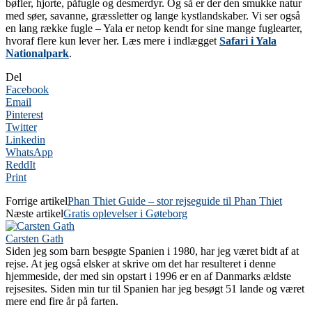
bøfler, hjorte, påfugle og desmerdyr. Og så er der den smukke natur
med søer, savanne, græssletter og lange kystlandskaber. Vi ser også
en lang række fugle – Yala er netop kendt for sine mange fuglearter,
hvoraf flere kun lever her. Læs mere i indlægget
Safari i Yala
Nationalpark
.
Del
Facebook
Email
Pinterest
Twitter
Linkedin
WhatsApp
ReddIt
Print
Forrige artikel
Phan Thiet Guide – stor rejseguide til Phan Thiet
Næste artikel
Gratis oplevelser i Gøteborg
Carsten Gath
Siden jeg som barn besøgte Spanien i 1980, har jeg været bidt af at
rejse. At jeg også elsker at skrive om det har resulteret i denne
hjemmeside, der med sin opstart i 1996 er en af Danmarks ældste
rejsesites. Siden min tur til Spanien har jeg besøgt 51 lande og været
mere end fire år på farten.