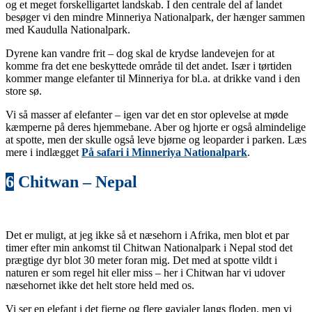
og et meget forskelligartet landskab. I den centrale del af landet
besøger vi den mindre Minneriya Nationalpark, der hænger sammen
med Kaudulla Nationalpark.
Dyrene kan vandre frit – dog skal de krydse landevejen for at
komme fra det ene beskyttede område til det andet. Især i tørtiden
kommer mange elefanter til Minneriya for bl.a. at drikke vand i den
store sø.
Vi så masser af elefanter – igen var det en stor oplevelse at møde
kæmperne på deres hjemmebane. Aber og hjorte er også almindelige
at spotte, men der skulle også leve bjørne og leoparder i parken. Læs
mere i indlægget
På safari i Minneriya Nationalpark
.
6
Chitwan – Nepal
Det er muligt, at jeg ikke så et næsehorn i Afrika, men blot et par
timer efter min ankomst til Chitwan Nationalpark i Nepal stod det
prægtige dyr blot 30 meter foran mig. Det med at spotte vildt i
naturen er som regel hit eller miss – her i Chitwan har vi udover
næsehornet ikke det helt store held med os.
Vi ser en elefant i det fjerne og flere gavialer langs floden, men vi