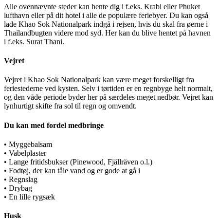
Alle ovennævnte steder kan hente dig i f.eks. Krabi eller Phuket
lufthavn eller på dit hotel i alle de populære feriebyer. Du kan også
lade Khao Sok Nationalpark indgå i rejsen, hvis du skal fra øerne i
Thailandbugten videre mod syd. Her kan du blive hentet på havnen
i f.eks. Surat Thani.
Vejret
Vejret i Khao Sok Nationalpark kan være meget forskelligt fra
feriestederne ved kysten. Selv i tørtiden er en regnbyge helt normalt,
og den våde periode byder her på særdeles meget nedbør. Vejret kan
lynhurtigt skifte fra sol til regn og omvendt.
Du kan med fordel medbringe
• Myggebalsam
• Vabelplaster
• Lange fritidsbukser (Pinewood, Fjällräven o.l.)
• Fodtøj, der kan tåle vand og er gode at gå i
• Regnslag
• Drybag
• En lille rygsæk
Husk