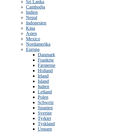
Sri Lanka
Cambodja
Indien
Nepal
Indonesien
Kina
Asien
Mexico
Nordamerika
Europa
Danmark
Frankrig
Færøerne
Holland
Irland
Island
Italien
Letland
Polen
Schweiz
Spanien
Sverige
Tyrkiet
Tyskland
Ungarn