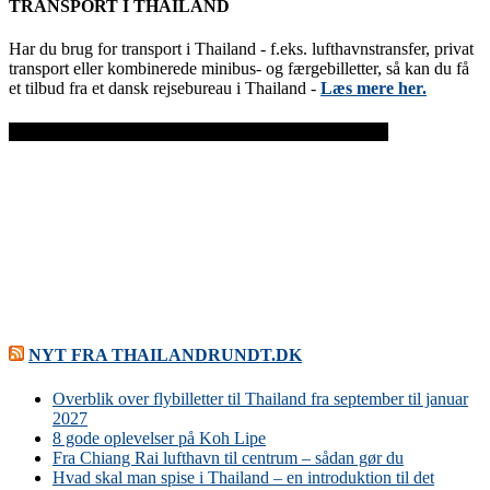
TRANSPORT I THAILAND
Har du brug for transport i Thailand - f.eks. lufthavnstransfer, privat
transport eller kombinerede minibus- og færgebilletter, så kan du få
et tilbud fra et dansk rejsebureau i Thailand -
Læs mere her.
FØLG GATHS-REJSESIDE.DK PÅ FACEBOOK
NYT FRA THAILANDRUNDT.DK
Overblik over flybilletter til Thailand fra september til januar
2027
8 gode oplevelser på Koh Lipe
Fra Chiang Rai lufthavn til centrum – sådan gør du
Hvad skal man spise i Thailand – en introduktion til det