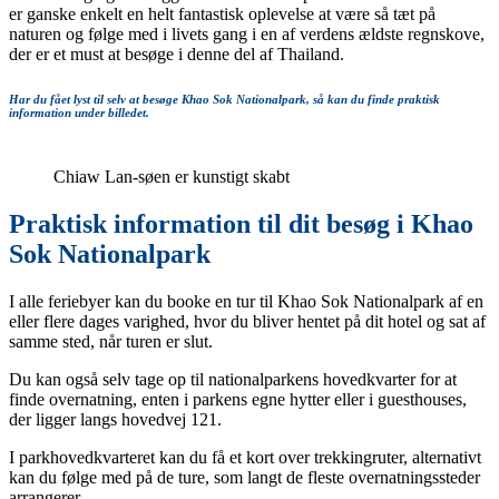
er ganske enkelt en helt fantastisk oplevelse at være så tæt på
naturen og følge med i livets gang i en af verdens ældste regnskove,
der er et must at besøge i denne del af Thailand.
Har du fået lyst til selv at besøge Khao Sok Nationalpark, så kan du finde praktisk
information under billedet.
Chiaw Lan-søen er kunstigt skabt
Praktisk information til dit besøg i Khao
Sok Nationalpark
I alle feriebyer kan du booke en tur til Khao Sok Nationalpark af en
eller flere dages varighed, hvor du bliver hentet på dit hotel og sat af
samme sted, når turen er slut.
Du kan også selv tage op til nationalparkens hovedkvarter for at
finde overnatning, enten i parkens egne hytter eller i guesthouses,
der ligger langs hovedvej 121.
I parkhovedkvarteret kan du få et kort over trekkingruter, alternativt
kan du følge med på de ture, som langt de fleste overnatningssteder
arrangerer.