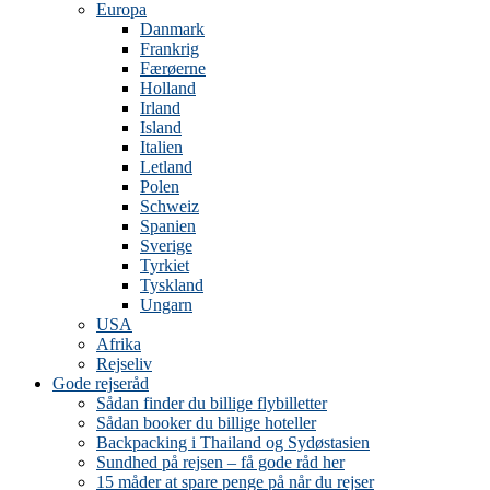
Europa
Danmark
Frankrig
Færøerne
Holland
Irland
Island
Italien
Letland
Polen
Schweiz
Spanien
Sverige
Tyrkiet
Tyskland
Ungarn
USA
Afrika
Rejseliv
Gode rejseråd
Sådan finder du billige flybilletter
Sådan booker du billige hoteller
Backpacking i Thailand og Sydøstasien
Sundhed på rejsen – få gode råd her
15 måder at spare penge på når du rejser