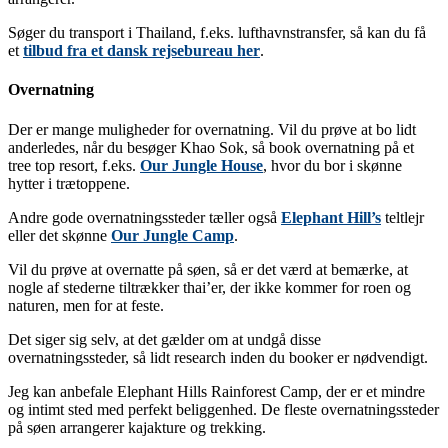
Søger du transport i Thailand, f.eks. lufthavnstransfer, så kan du få
et
tilbud fra et dansk rejsebureau her
.
Overnatning
Der er mange muligheder for overnatning. Vil du prøve at bo lidt
anderledes, når du besøger Khao Sok, så book overnatning på et
tree top resort, f.eks.
Our Jungle House
, hvor du bor i skønne
hytter i trætoppene.
Andre gode overnatningssteder tæller også
Elephant Hill’s
teltlejr
eller det skønne
Our Jungle Camp
.
Vil du prøve at overnatte på søen, så er det værd at bemærke, at
nogle af stederne tiltrækker thai’er, der ikke kommer for roen og
naturen, men for at feste.
Det siger sig selv, at det gælder om at undgå disse
overnatningssteder, så lidt research inden du booker er nødvendigt.
Jeg kan anbefale Elephant Hills Rainforest Camp, der er et mindre
og intimt sted med perfekt beliggenhed. De fleste overnatningssteder
på søen arrangerer kajakture og trekking.