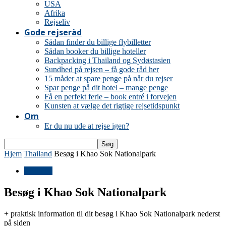
USA
Afrika
Rejseliv
Gode rejseråd
Sådan finder du billige flybilletter
Sådan booker du billige hoteller
Backpacking i Thailand og Sydøstasien
Sundhed på rejsen – få gode råd her
15 måder at spare penge på når du rejser
Spar penge på dit hotel – mange penge
Få en perfekt ferie – book entré i forvejen
Kunsten at vælge det rigtige rejsetidspunkt
Om
Er du nu ude at rejse igen?
Hjem
Thailand
Besøg i Khao Sok Nationalpark
Thailand
Besøg i Khao Sok Nationalpark
+ praktisk information til dit besøg i Khao Sok Nationalpark nederst
på siden