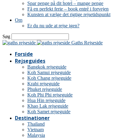
Spar penge på dit hotel – mange penge
Få en perfekt ferie – book entré i forvejen
Kunsten at vælge det rigtige rejsetidspunkt
Om
Er du nu ude at rejse igen?
Søg
Gaths Rejseside
Forside
Rejseguides
Bangkok rejseguide
Koh Samui rejseguide
Koh Chang rejseguide
Krabi rejseguide
Phuket rejseguide
Koh Phi Phi rejseguide
Hua Hin rejseguide
Khao Lak rejseguide
Koh Samet rejseguide
Destinationer
Thailand
Vietnam
Malaysia