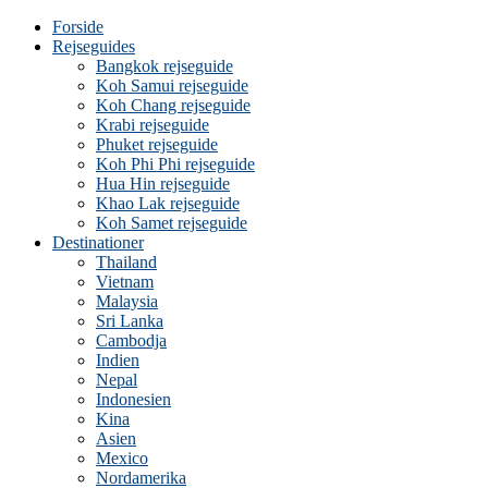
Forside
Rejseguides
Bangkok rejseguide
Koh Samui rejseguide
Koh Chang rejseguide
Krabi rejseguide
Phuket rejseguide
Koh Phi Phi rejseguide
Hua Hin rejseguide
Khao Lak rejseguide
Koh Samet rejseguide
Destinationer
Thailand
Vietnam
Malaysia
Sri Lanka
Cambodja
Indien
Nepal
Indonesien
Kina
Asien
Mexico
Nordamerika