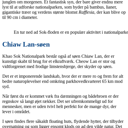
junglen om morgenen. Et fantastisk syn, der bare giver endnu mere
lyst til at udforske nationalparken, som byder på bambus, lianer,
gigantiske træer og verdens største blomst
Rafflesia
, der kan blive op
til 90 cm i diameter.
En tur ned ad Sok-floden er en populær aktivitet i nationalpark
Chiaw Lan-søen
Khao Sok Nationalpark består også af søen Chiaw Lan, der er
kunstigt skabt til brug for et elkraftværk. Cheow Lan er stor og
vidtforgrenet med frodige limstensbjerge, der skyder op søen.
Det er et imponerende landskab, hvor der er mere ro og frem for alt
bedre naturoplevelser end omkring parkhovedkvarteret 65 km mod
syd.
Når først du er kommet væk fra dæmningen og bådebroen er der
regnskov så langt øjet rækker. Det ser ufremkommeligt ud for
mennesker, men er uden tvivl helt perfekt for de mange dyr, der
lever i området.
I søen findes flere såkaldt floating huts, flydende hytter, der tilbyder
overnatning og som ligger ensomt klods op ad den vilde natur. Det