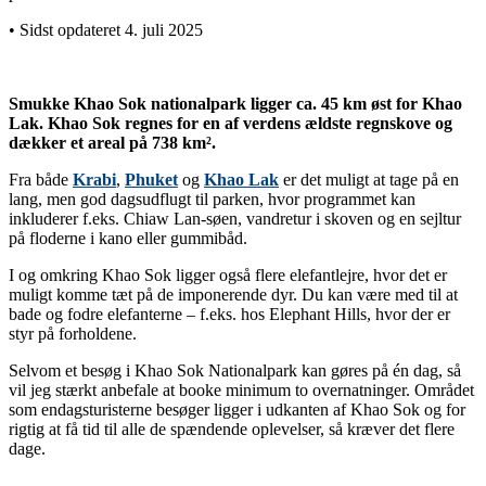
• Sidst opdateret 4. juli 2025
Smukke Khao Sok nationalpark ligger ca. 45 km øst for Khao
Lak. Khao Sok regnes for en af verdens ældste regnskove og
dækker et areal på 738 km².
Fra både
Krabi
,
Phuket
og
Khao Lak
er det muligt at tage på en
lang, men god dagsudflugt til parken, hvor programmet kan
inkluderer f.eks. Chiaw Lan-søen, vandretur i skoven og en sejltur
på floderne i kano eller gummibåd.
I og omkring Khao Sok ligger også flere elefantlejre, hvor det er
muligt komme tæt på de imponerende dyr. Du kan være med til at
bade og fodre elefanterne – f.eks. hos Elephant Hills, hvor der er
styr på forholdene.
Selvom et besøg i Khao Sok Nationalpark kan gøres på én dag, så
vil jeg stærkt anbefale at booke minimum to overnatninger. Området
som endagsturisterne besøger ligger i udkanten af Khao Sok og for
rigtig at få tid til alle de spændende oplevelser, så kræver det flere
dage.