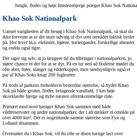
Jungle, floder og høje limstensbjerge præger Khao Sok Nation
Khao Sok Nationalpark
Uanset varigheden af dit besøg i Khao Sok Nationalpark, så skal du
ikke forvente at se det store udvalg af dyr som området faktisk byder
på. Her lever bl.a. elefanter, bjørne, træleoparder, forskellige abearter
og endda også tigre.
Det siger sig selv, at jo længere tid du tilbringer i nationalparken, jo
større chance er der for at se dyr. På en tur ned ad floderne møder du
ofte aber, frøer, slanger og edderkopper, men sandsynligvis også et
par af Khao Soks knap 200 fuglearter.
På trods af parkens forholdsvis beskedne størrelse, så byder Khao
Sok på både grotter, floder, betagende vandfald, 1 km høje
skovklædte bjerge og dybe næsten ufremkommelige dale.
Primært mod nord hænger Khao Sok sammen med både
vildtreservater og andre nationalparker, der i alt dækker et område på
over 4000 km². Det er nogenlunde samme størrelse som Fyn og
Lolland tilsammen.
Overnatter du i Khao Sok, vil du ofte se disen hænge lavt over