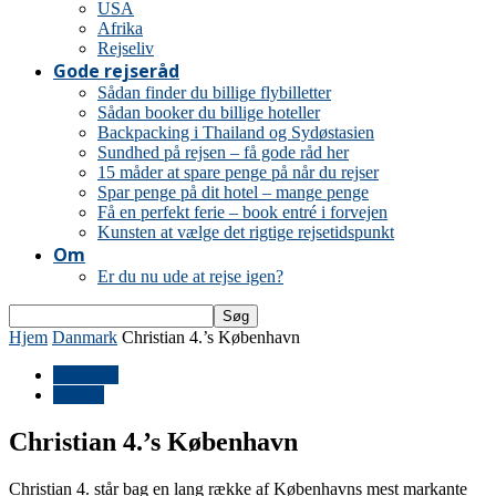
USA
Afrika
Rejseliv
Gode rejseråd
Sådan finder du billige flybilletter
Sådan booker du billige hoteller
Backpacking i Thailand og Sydøstasien
Sundhed på rejsen – få gode råd her
15 måder at spare penge på når du rejser
Spar penge på dit hotel – mange penge
Få en perfekt ferie – book entré i forvejen
Kunsten at vælge det rigtige rejsetidspunkt
Om
Er du nu ude at rejse igen?
Hjem
Danmark
Christian 4.’s København
Danmark
Europa
Christian 4.’s København
Christian 4. står bag en lang række af Københavns mest markante