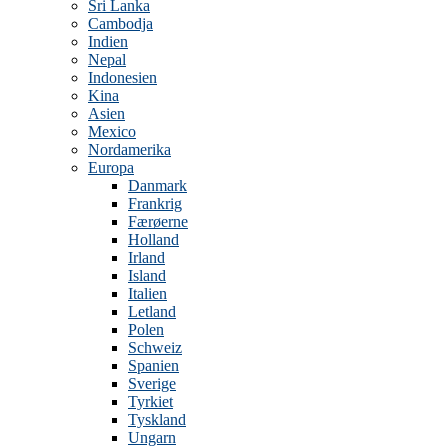
Sri Lanka
Cambodja
Indien
Nepal
Indonesien
Kina
Asien
Mexico
Nordamerika
Europa
Danmark
Frankrig
Færøerne
Holland
Irland
Island
Italien
Letland
Polen
Schweiz
Spanien
Sverige
Tyrkiet
Tyskland
Ungarn