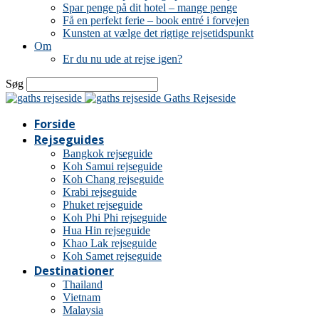
Spar penge på dit hotel – mange penge
Få en perfekt ferie – book entré i forvejen
Kunsten at vælge det rigtige rejsetidspunkt
Om
Er du nu ude at rejse igen?
Søg
Gaths Rejseside
Forside
Rejseguides
Bangkok rejseguide
Koh Samui rejseguide
Koh Chang rejseguide
Krabi rejseguide
Phuket rejseguide
Koh Phi Phi rejseguide
Hua Hin rejseguide
Khao Lak rejseguide
Koh Samet rejseguide
Destinationer
Thailand
Vietnam
Malaysia