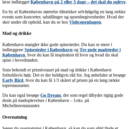
læse indlægget
København på 2 eller 3 dage – det skal du opleve
.
En by af Københavns størrelse tiltrækker selvfølgelig en lang række
events som koncerter, udstillinger og sportsbegivenheder. Hvad der
sker under dit ophold, kan du se hos
Visitcopenhagen
.
Mad og drikke
København mangler ikke gode spisesteder. Du kan se mere i
indlæggene
Spisesteder i København
og
Tre gode madsteder i
København
, hvor du kan få inspiration til hvor og hvad du skal
spise i hovedstaden.
Som bekendt er prisniveauet på mad og drikke i København
forholdsvis højt. Det er der heldigvis råd for. Jeg anbefaler at besøge
Early Bird
, hvor du kan få 1/3 skåret af prisen på en lang række
toprestauranter.
Du kan også besøge
Go Dream
, der som regel tilbyder rigtig gode
deals på madoplevelser i København – f.eks. på
Michelinrestauranter.
Overnatning
Søger du overnatning i København, så kan du som altid finde et