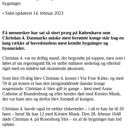
bygninger
• Sidst opdateret 14. februar 2023
Få mennesker har sat så stort præg på København som
Christian 4. Danmarks måske mest berømte konge står bag en
lang række af hovedstadens mest kendte bygninger og
byområder.
Christian 4. var en driftig mand, der begyndte på toppen, men som i
løbet af sin regeringstid fik en stribe militære nederlag og efterlod
riget med en mildest talt skrantende økonomi.
Som blot 19-årig blev Christian 4. kronet i Vor Frue Kirke, og med
59 år på tronen er han den længstsiddende danske konge
nogensinde. Christian 4. blev gift to gange – først med Anna
Cathrine af Brandenburg og efter hendes død med Kirsten Munk,
der var ham utro og derfor blev forstødt af kongen.
Christian 4. havde også en række elskerinder – i alt er han far til 20
børn – heraf fik han 12 med Kirsten Munk. Den 28. februar 1648
døde Christian 4. på Rosenborg Slot – en af de bygninger han lod
opføre.