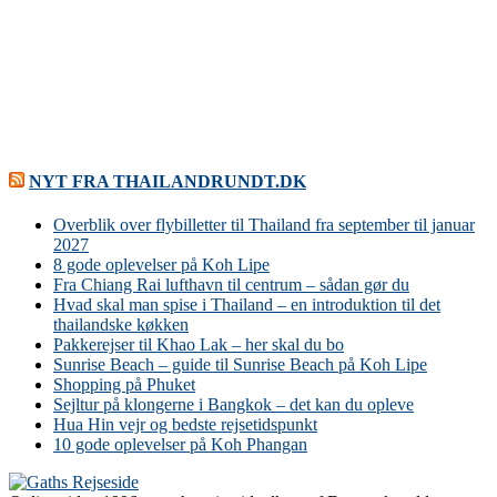
NYT FRA THAILANDRUNDT.DK
Overblik over flybilletter til Thailand fra september til januar
2027
8 gode oplevelser på Koh Lipe
Fra Chiang Rai lufthavn til centrum – sådan gør du
Hvad skal man spise i Thailand – en introduktion til det
thailandske køkken
Pakkerejser til Khao Lak – her skal du bo
Sunrise Beach – guide til Sunrise Beach på Koh Lipe
Shopping på Phuket
Sejltur på klongerne i Bangkok – det kan du opleve
Hua Hin vejr og bedste rejsetidspunkt
10 gode oplevelser på Koh Phangan