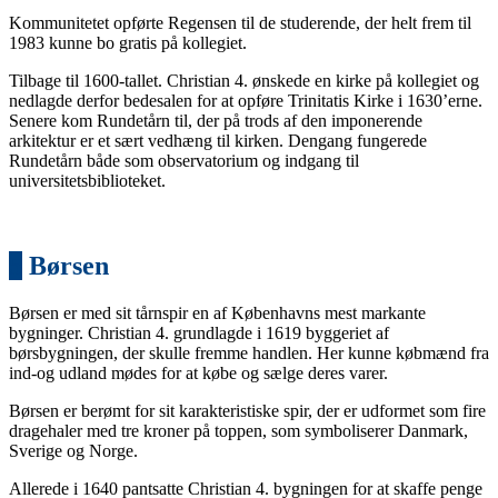
Kommunitetet opførte Regensen til de studerende, der helt frem til
1983 kunne bo gratis på kollegiet.
Tilbage til 1600-tallet. Christian 4. ønskede en kirke på kollegiet og
nedlagde derfor bedesalen for at opføre Trinitatis Kirke i 1630’erne.
Senere kom Rundetårn til, der på trods af den imponerende
arkitektur er et sært vedhæng til kirken. Dengang fungerede
Rundetårn både som observatorium og indgang til
universitetsbiblioteket.
5
Børsen
Børsen er med sit tårnspir en af Københavns mest markante
bygninger. Christian 4. grundlagde i 1619 byggeriet af
børsbygningen, der skulle fremme handlen. Her kunne købmænd fra
ind-og udland mødes for at købe og sælge deres varer.
Børsen er berømt for sit karakteristiske spir, der er udformet som fire
dragehaler med tre kroner på toppen, som symboliserer Danmark,
Sverige og Norge.
Allerede i 1640 pantsatte Christian 4. bygningen for at skaffe penge