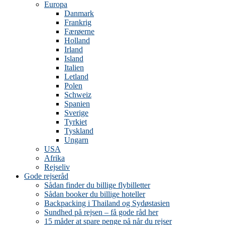
Europa
Danmark
Frankrig
Færøerne
Holland
Irland
Island
Italien
Letland
Polen
Schweiz
Spanien
Sverige
Tyrkiet
Tyskland
Ungarn
USA
Afrika
Rejseliv
Gode rejseråd
Sådan finder du billige flybilletter
Sådan booker du billige hoteller
Backpacking i Thailand og Sydøstasien
Sundhed på rejsen – få gode råd her
15 måder at spare penge på når du rejser