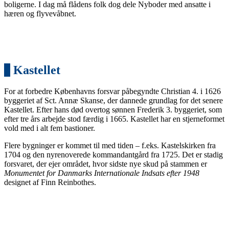
boligerne. I dag må flådens folk dog dele Nyboder med ansatte i
hæren og flyvevåbnet.
2
Kastellet
For at forbedre Københavns forsvar påbegyndte Christian 4. i 1626
byggeriet af Sct. Annæ Skanse, der dannede grundlag for det senere
Kastellet. Efter hans død overtog sønnen Frederik 3. byggeriet, som
efter tre års arbejde stod færdig i 1665. Kastellet har en stjerneformet
vold med i alt fem bastioner.
Flere bygninger er kommet til med tiden – f.eks. Kastelskirken fra
1704 og den nyrenoverede kommandantgård fra 1725. Det er stadig
forsvaret, der ejer området, hvor sidste nye skud på stammen er
Monumentet for Danmarks Internationale Indsats efter 1948
designet af Finn Reinbothes.