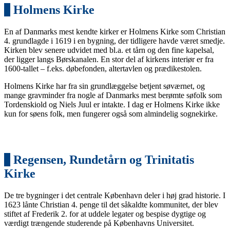
3
Holmens Kirke
En af Danmarks mest kendte kirker er Holmens Kirke som Christian
4. grundlagde i 1619 i en bygning, der tidligere havde været smedje.
Kirken blev senere udvidet med bl.a. et tårn og den fine kapelsal,
der ligger langs Børskanalen. En stor del af kirkens interiør er fra
1600-tallet – f.eks. døbefonden, altertavlen og prædikestolen.
Holmens Kirke har fra sin grundlæggelse betjent søværnet, og
mange gravminder fra nogle af Danmarks mest berømte søfolk som
Tordenskiold og Niels Juul er intakte. I dag er Holmens Kirke ikke
kun for søens folk, men fungerer også som almindelig sognekirke.
4
Regensen, Rundetårn og Trinitatis
Kirke
De tre bygninger i det centrale København deler i høj grad historie. I
1623 lånte Christian 4. penge til det såkaldte kommunitet, der blev
stiftet af Frederik 2. for at uddele legater og bespise dygtige og
værdigt trængende studerende på Københavns Universitet.