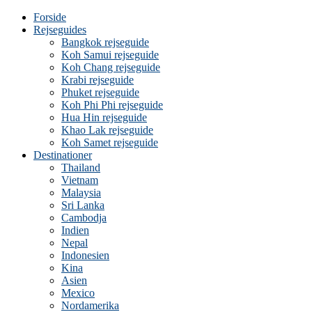
Forside
Rejseguides
Bangkok rejseguide
Koh Samui rejseguide
Koh Chang rejseguide
Krabi rejseguide
Phuket rejseguide
Koh Phi Phi rejseguide
Hua Hin rejseguide
Khao Lak rejseguide
Koh Samet rejseguide
Destinationer
Thailand
Vietnam
Malaysia
Sri Lanka
Cambodja
Indien
Nepal
Indonesien
Kina
Asien
Mexico
Nordamerika