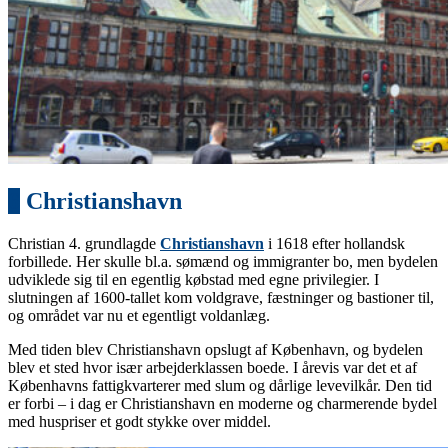
6
Christianshavn
Christian 4. grundlagde
Christianshavn
i 1618 efter hollandsk
forbillede. Her skulle bl.a. sømænd og immigranter bo, men bydelen
udviklede sig til en egentlig købstad med egne privilegier. I
slutningen af 1600-tallet kom voldgrave, fæstninger og bastioner til,
og området var nu et egentligt voldanlæg.
Med tiden blev Christianshavn opslugt af København, og bydelen
blev et sted hvor især arbejderklassen boede. I årevis var det et af
Københavns fattigkvarterer med slum og dårlige levevilkår. Den tid
er forbi – i dag er Christianshavn en moderne og charmerende bydel
med huspriser et godt stykke over middel.