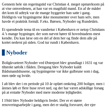
Gennem hele sin regeringstid var Christian 4. meget opmærksom på
at vise omverdenen, at han var en magtfuld mand. En af de måder
det kom til udtryk var de mange byggerier han satte i gang.
Heldigvis var bygningerne ikke monumenter over ham selv, men
havde et praktisk formål. F.eks. Børsen, Nyboder og Rundetårn.
Et spændende tema til en vandretur i København er netop Christians
4.’s mange bygninger, der som nævnt hører til hovedstadens mest
kendte. Du kan læse om en del af dem her og finde dem alle på
kortet nederst på siden. God tur rundt i København.
1
Nyboder
Boligkvarteret Nyboder ved Østerport blev grundlagt i 1631 og var
tiltænkt søfolk i flåden. Dengang blev Nyboder kaldt
Bådsmandshusene, og bygningerne var ikke gulbrune som i dag,
men røde og hvide.
I alt blev der i en periode på 10 år opført omkring 200 boliger, men i
årenes løb er flere huse revet ned, og der har været adskillige forsøg
på at erstatte Nyboder med mere moderne lejligheder.
I 1944 blev Nyboder heldigvis fredet. Der er et større
renoveringsarbejde i gang, men det er stadig forsvaret, der ejer