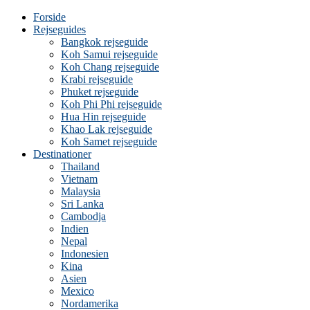
Forside
Rejseguides
Bangkok rejseguide
Koh Samui rejseguide
Koh Chang rejseguide
Krabi rejseguide
Phuket rejseguide
Koh Phi Phi rejseguide
Hua Hin rejseguide
Khao Lak rejseguide
Koh Samet rejseguide
Destinationer
Thailand
Vietnam
Malaysia
Sri Lanka
Cambodja
Indien
Nepal
Indonesien
Kina
Asien
Mexico
Nordamerika