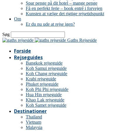
Spar penge på dit hotel – mange penge
Få en perfekt ferie – book entré i forvejen
Kunsten at vælge det rigtige rejsetidspunkt
Om
Er du nu ude at rejse igen?
Søg
Gaths Rejseside
Forside
Rejseguides
Bangkok rejseguide
Koh Samui rejseguide
Koh Chang rejseguide
Krabi rejseguide
Phuket rejseguide
Koh Phi Phi rejseguide
Hua Hin rejseguide
Khao Lak rejseguide
Koh Samet rejseguide
Destinationer
Thailand
Vietnam
Malaysia