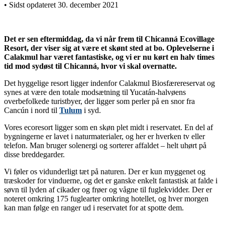
• Sidst opdateret 30. december 2021
Det er sen eftermiddag, da vi når frem til Chicanná Ecovillage
Resort, der viser sig at være et skønt sted at bo. Oplevelserne i
Calakmul har været fantastiske, og vi er nu kørt en halv times
tid mod sydøst til Chicanná, hvor vi skal overnatte.
Det hyggelige resort ligger indenfor Calakmul Biosfærereservat og
synes at være den totale modsætning til Yucatán-halvøens
overbefolkede turistbyer, der ligger som perler på en snor fra
Cancún i nord til
Tulum
i syd.
Vores ecoresort ligger som en skøn plet midt i reservatet. En del af
bygningerne er lavet i naturmaterialer, og her er hverken tv eller
telefon. Man bruger solenergi og sorterer affaldet – helt uhørt på
disse breddegarder.
Vi føler os vidunderligt tæt på naturen. Der er kun myggenet og
træskoder for vinduerne, og det er ganske enkelt fantastisk at falde i
søvn til lyden af cikader og frøer og vågne til fuglekvidder. Der er
noteret omkring 175 fuglearter omkring hotellet, og hver morgen
kan man følge en ranger ud i reservatet for at spotte dem.