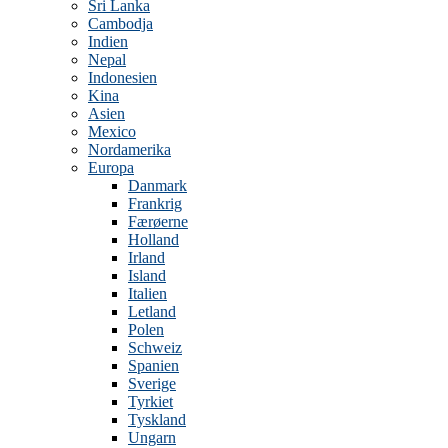
Sri Lanka
Cambodja
Indien
Nepal
Indonesien
Kina
Asien
Mexico
Nordamerika
Europa
Danmark
Frankrig
Færøerne
Holland
Irland
Island
Italien
Letland
Polen
Schweiz
Spanien
Sverige
Tyrkiet
Tyskland
Ungarn