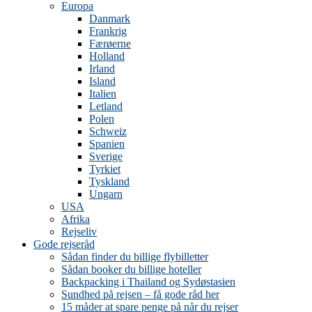
Europa
Danmark
Frankrig
Færøerne
Holland
Irland
Island
Italien
Letland
Polen
Schweiz
Spanien
Sverige
Tyrkiet
Tyskland
Ungarn
USA
Afrika
Rejseliv
Gode rejseråd
Sådan finder du billige flybilletter
Sådan booker du billige hoteller
Backpacking i Thailand og Sydøstasien
Sundhed på rejsen – få gode råd her
15 måder at spare penge på når du rejser