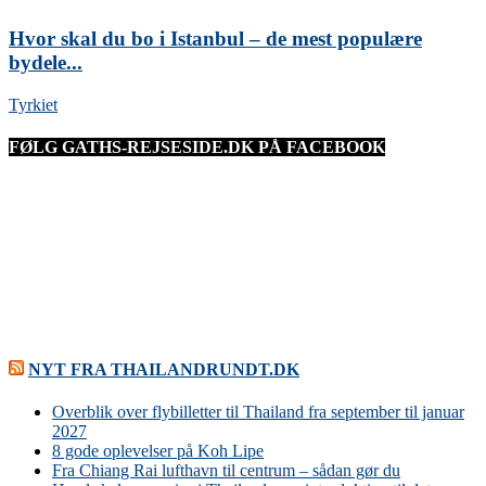
Hvor skal du bo i Istanbul – de mest populære
bydele...
Tyrkiet
FØLG GATHS-REJSESIDE.DK PÅ FACEBOOK
NYT FRA THAILANDRUNDT.DK
Overblik over flybilletter til Thailand fra september til januar
2027
8 gode oplevelser på Koh Lipe
Fra Chiang Rai lufthavn til centrum – sådan gør du