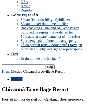
USA
Afrika
Rejseliv
Gode rejseråd
Sådan finder du billige flybilletter
Sådan booker du billige hoteller
Backpacking i Thailand og Sydøstasien
Sundhed på rejsen – få gode råd her
15 måder at spare penge på når du rejser
Spar penge på dit hotel – mange penge
Få en perfekt ferie – book entré i forvejen
Kunsten at vælge det rigtige rejsetidspunkt
Om
Er du nu ude at rejse igen?
Hjem
Mexico
Chicanná Ecovillage Resort
Mexico
Chicanná Ecovillage Resort
Forslag til, hvor du skal bo i Calakmul Biosfærereservat