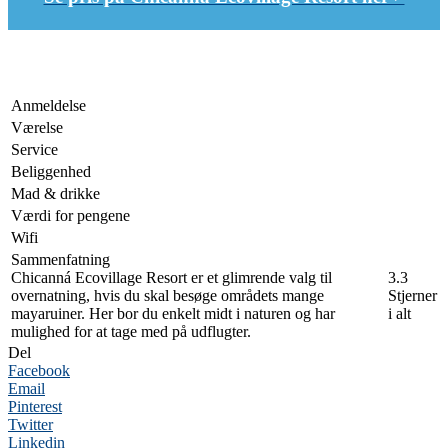
Anmeldelse
Værelse
Service
Beliggenhed
Mad & drikke
Værdi for pengene
Wifi
Sammenfatning
Chicanná Ecovillage Resort er et glimrende valg til
3.3
overnatning, hvis du skal besøge områdets mange
Stjerner
mayaruiner. Her bor du enkelt midt i naturen og har
i alt
mulighed for at tage med på udflugter.
Del
Facebook
Email
Pinterest
Twitter
Linkedin