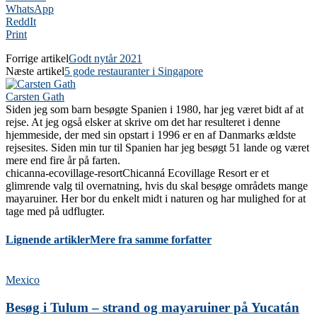
WhatsApp
ReddIt
Print
Forrige artikel
Godt nytår 2021
Næste artikel
5 gode restauranter i Singapore
Carsten Gath
Siden jeg som barn besøgte Spanien i 1980, har jeg været bidt af at
rejse. At jeg også elsker at skrive om det har resulteret i denne
hjemmeside, der med sin opstart i 1996 er en af Danmarks ældste
rejsesites. Siden min tur til Spanien har jeg besøgt 51 lande og været
mere end fire år på farten.
chicanna-ecovillage-resort
Chicanná Ecovillage Resort er et
glimrende valg til overnatning, hvis du skal besøge områdets mange
mayaruiner. Her bor du enkelt midt i naturen og har mulighed for at
tage med på udflugter.
Lignende artikler
Mere fra samme forfatter
Mexico
Besøg i Tulum – strand og mayaruiner på Yucatán