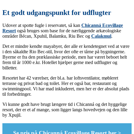
Et godt udgangspunkt for udflugter
Udover at spotte fugle i reservatet, så kan
Chicanná Ecovillage
Resort
også bruges som base for de nærliggende arkæologiske
områder Bécan, Xpuhil, Balamku, Riu Bec og
Calakmul
.
Det er mindre kendte mayabyer, der alle er kendetegnet ved at være
i den såkaldte Rio Bec-stil, hvor der ofte er tårne på bygningerne.
Byerne er fra den præklassiske periode, men har været beboet helt
frem til år 1000 e.kr. Hotellet hjælper gerne med udflugter og
billetter.
Resortet har 42 værelser, der bl.a. har loftsventilator, møbleret
terrasse og privat bad og toilet. Her er også bar, restaurant og
swimmingpool. Vi har mad inkluderet, men her er der absolut plads
til forbedringer.
Vi kunne godt have brugt længere tid i Chicanná og det hyggelige
resort, der er et af mange, som ligger langs hovedvejen og den lille
by Xpujil.
Se pris på Chicanná Ecovillage Resort her >