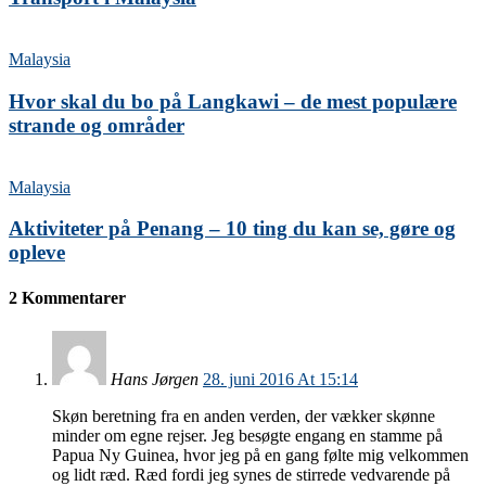
Malaysia
Hvor skal du bo på Langkawi – de mest populære
strande og områder
Malaysia
Aktiviteter på Penang – 10 ting du kan se, gøre og
opleve
2 Kommentarer
Hans Jørgen
28. juni 2016 At 15:14
Skøn beretning fra en anden verden, der vækker skønne
minder om egne rejser. Jeg besøgte engang en stamme på
Papua Ny Guinea, hvor jeg på en gang følte mig velkommen
og lidt ræd. Ræd fordi jeg synes de stirrede vedvarende på