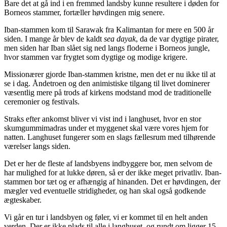
Bare det at gå ind i en fremmed landsby kunne resultere i døden for
Borneos stammer, fortæller høvdingen mig senere.
Iban-stammen kom til Sarawak fra Kalimantan for mere en 500 år
siden. I mange år blev de kaldt
sea dayak
, da de var dygtige pirater,
men siden har Iban slået sig ned langs floderne i Borneos jungle,
hvor stammen var frygtet som dygtige og modige krigere.
Missionærer gjorde Iban-stammen kristne, men det er nu ikke til at
se i dag. Åndetroen og den animistiske tilgang til livet dominerer
væsentlig mere på trods af kirkens modstand mod de traditionelle
ceremonier og festivals.
Straks efter ankomst bliver vi vist ind i langhuset, hvor en stor
skumgummimadras under et myggenet skal være vores hjem for
natten. Langhuset fungerer som en slags fællesrum med tilhørende
værelser langs siden.
Det er her de fleste af landsbyens indbyggere bor, men selvom de
har mulighed for at lukke døren, så er der ikke meget privatliv. Iban-
stammen bor tæt og er afhængig af hinanden. Det er høvdingen, der
mægler ved eventuelle stridigheder, og han skal også godkende
ægteskaber.
Vi går en tur i landsbyen og føler, vi er kommet til en helt anden
verden. Der er ikke plads til alle i langhuset, og rundt om ligger 15-