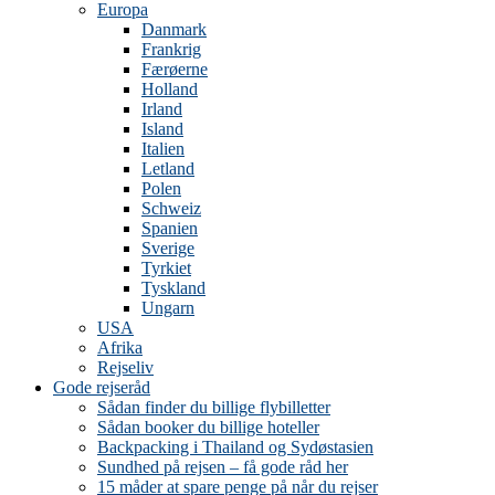
Europa
Danmark
Frankrig
Færøerne
Holland
Irland
Island
Italien
Letland
Polen
Schweiz
Spanien
Sverige
Tyrkiet
Tyskland
Ungarn
USA
Afrika
Rejseliv
Gode rejseråd
Sådan finder du billige flybilletter
Sådan booker du billige hoteller
Backpacking i Thailand og Sydøstasien
Sundhed på rejsen – få gode råd her
15 måder at spare penge på når du rejser