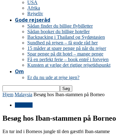
USA
Afrika
Rejseliv
Gode rejseråd
Sådan finder du billige flybilletter
Sådan booker du billige hoteller
Backpacking i Thailand og Sydøstasien
Sundhed på rejsen – få gode råd her
15 måder at spare penge på når du rejser
Spar penge på dit hotel – mange penge
Få en perfekt ferie – book entré i forvejen
Kunsten at vælge det rigtige rejsetidspunkt
Om
Er du nu ude at rejse igen?
Hjem
Malaysia
Besøg hos Iban-stammen på Borneo
Malaysia
Besøg hos Iban-stammen på Borneo
En tur ind i Borneos jungle til den gæstfri Iban-stamme