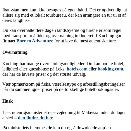
Iban-stammen kan ikke besøges på egen hånd. Det er nødvendigt at
alliere sig med et lokalt tourbureau, der kan arrangere en tur til et af
deres langhuse.
Du kan overnatte flere dage i landsbyerne og turene er som regel
med transport, måltider og overnatning inkluderet. I Kuching går
firmaet
Borneo Adventure
for at lave de mest autentiske ture.
Overnatning
Kuching har mange overnatningsmuligheder. Du kan booke hotel,
lejlighed eller guesthouse på f.eks.
hotels.com
eller
booking.com
,
der har de laveste priser og det største udvalg.
Vær opmærksom på f.eks. værelsestype og afbestillingsbetingelser
når du sammenligner priser på de forskellige hotelbookingsider.
Husk
Tjek udenrigsministeriet rejsevejledning til Malaysia inden du tager
afsted –
den finder du her
.
På ministeriets hjemmeside kan du også downloade app’en