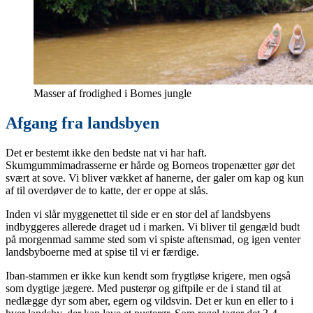
Masser af frodighed i Bornes jungle
Afgang fra landsbyen
Det er bestemt ikke den bedste nat vi har haft.
Skumgummimadrasserne er hårde og Borneos tropenætter gør det
svært at sove. Vi bliver vækket af hanerne, der galer om kap og kun
af til overdøver de to katte, der er oppe at slås.
Inden vi slår myggenettet til side er en stor del af landsbyens
indbyggeres allerede draget ud i marken. Vi bliver til gengæld budt
på morgenmad samme sted som vi spiste aftensmad, og igen venter
landsbyboerne med at spise til vi er færdige.
Iban-stammen er ikke kun kendt som frygtløse krigere, men også
som dygtige jægere. Med pusterør og giftpile er de i stand til at
nedlægge dyr som aber, egern og vildsvin. Det er kun en eller to i