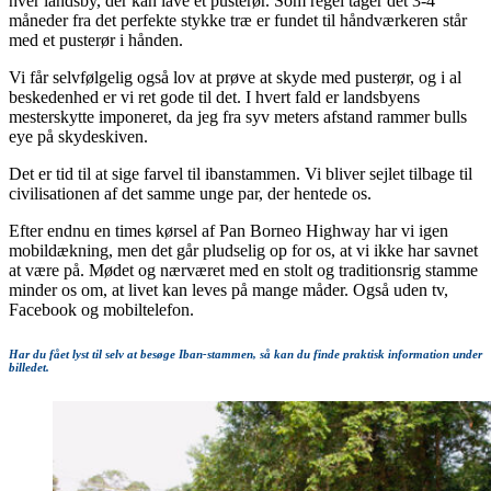
hver landsby, der kan lave et pusterør. Som regel tager det 3-4
måneder fra det perfekte stykke træ er fundet til håndværkeren står
med et pusterør i hånden.
Vi får selvfølgelig også lov at prøve at skyde med pusterør, og i al
beskedenhed er vi ret gode til det. I hvert fald er landsbyens
mesterskytte imponeret, da jeg fra syv meters afstand rammer bulls
eye på skydeskiven.
Det er tid til at sige farvel til ibanstammen. Vi bliver sejlet tilbage til
civilisationen af det samme unge par, der hentede os.
Efter endnu en times kørsel af Pan Borneo Highway har vi igen
mobildækning, men det går pludselig op for os, at vi ikke har savnet
at være på. Mødet og nærværet med en stolt og traditionsrig stamme
minder os om, at livet kan leves på mange måder. Også uden tv,
Facebook og mobiltelefon.
Har du fået lyst til selv at besøge Iban-stammen, så kan du finde praktisk information under
billedet.