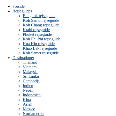
Forside
Rejseguides
Bangkok rejseguide
Koh Samui rejseguide
Koh Chang rejseguide
Krabi rejseguide
Phuket rejseguide
Koh Phi Phi rejseguide
Hua Hin rejseguide
Khao Lak rejseguide
Koh Samet rejseguide
Destinationer
Thailand
Vietnam
Malaysia
Sri Lanka
Cambodja
Indien
Nepal
Indonesien
Kina
Asien
Mexico
Nordamerika