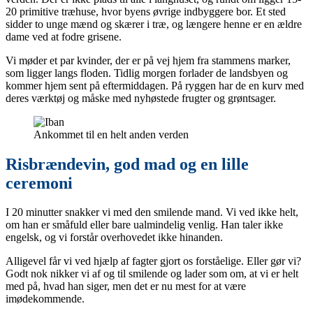
20 primitive træhuse, hvor byens øvrige indbyggere bor. Et sted
sidder to unge mænd og skærer i træ, og længere henne er en ældre
dame ved at fodre grisene.
Vi møder et par kvinder, der er på vej hjem fra stammens marker,
som ligger langs floden. Tidlig morgen forlader de landsbyen og
kommer hjem sent på eftermiddagen. På ryggen har de en kurv med
deres værktøj og måske med nyhøstede frugter og grøntsager.
Ankommet til en helt anden verden
Risbrændevin, god mad og en lille
ceremoni
I 20 minutter snakker vi med den smilende mand. Vi ved ikke helt,
om han er småfuld eller bare ualmindelig venlig. Han taler ikke
engelsk, og vi forstår overhovedet ikke hinanden.
Alligevel får vi ved hjælp af fagter gjort os forståelige. Eller gør vi?
Godt nok nikker vi af og til smilende og lader som om, at vi er helt
med på, hvad han siger, men det er nu mest for at være
imødekommende.