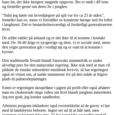
hans far, der ikke længere magtede opgaven. Ibo er midt i 40’erne
og fortæller gerne om deres liv i junglen.
“Sidst jeg hørte om hovedjægere på spil var for ca 25 år siden”,
fortæller han os, mens vi forestiller os kranierne hænge ned fra loftet
i langhuset. Det er bemærkelsesværdigt så forskelligt generationerne
lever.
De ældre sidder på afstand og er slet ikke til at komme i kontakt
med. De 30-40 årige er nysgerrige og dem, vi er sociale med, mens
den yngre generation går i vestligt tøj og er vant til at komme i
byerne.
Den traditionelle livsstil blandt Sarawaks stammefolk er under
alvorligt pres fra den malaysiske regering. Ikke nok med at man vil
pådutte de etniske minoriteter muslimsk levevis, så har regeringen
også en vision om, at samle stammerne for på den måde at frigive
plads til palmeolieplantager.
Enten er regeringen skrupelløse i jagten på profit eller også afslører
man en chokerende ringe viden om livet blandt junglens minoriteter.
Jeg tror godt, jeg kender sandheden.
Aftenens program inkluderer også overrækkelse af de gaver, vi har
med til landsbyens beboere. Ingen ser ud til at lide nød, men
stammen er bestemt ikke rige. Vi har taget kiks og nudler med til