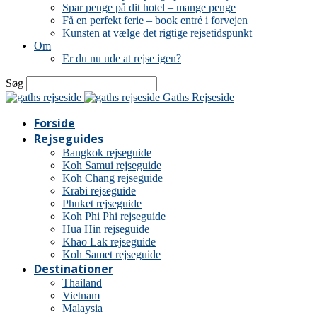
Spar penge på dit hotel – mange penge
Få en perfekt ferie – book entré i forvejen
Kunsten at vælge det rigtige rejsetidspunkt
Om
Er du nu ude at rejse igen?
Søg
Gaths Rejseside
Forside
Rejseguides
Bangkok rejseguide
Koh Samui rejseguide
Koh Chang rejseguide
Krabi rejseguide
Phuket rejseguide
Koh Phi Phi rejseguide
Hua Hin rejseguide
Khao Lak rejseguide
Koh Samet rejseguide
Destinationer
Thailand
Vietnam
Malaysia