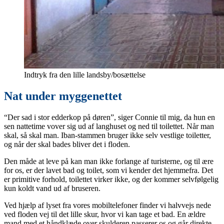
Indtryk fra den lille landsby/bosættelse
Nat under myggenettet
“Der sad i stor edderkop på døren”, siger Connie til mig, da hun en
sen nattetime vover sig ud af langhuset og ned til toilettet. Når man
skal, så skal man. Iban-stammen bruger ikke selv vestlige toiletter,
og når der skal bades bliver det i floden.
Den måde at leve på kan man ikke forlange af turisterne, og til ære
for os, er der lavet bad og toilet, som vi kender det hjemmefra. Det
er primitive forhold, toilettet virker ikke, og der kommer selvfølgelig
kun koldt vand ud af bruseren.
Ved hjælp af lyset fra vores mobiltelefoner finder vi halvvejs nede
ved floden vej til det lille skur, hvor vi kan tage et bad. En ældre
mand med et håndklæde over skulderen passerer os og går direkte