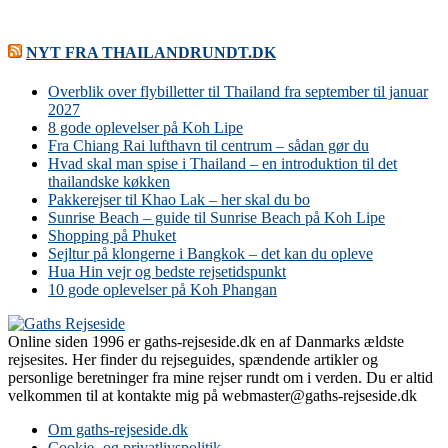
NYT FRA THAILANDRUNDT.DK
Overblik over flybilletter til Thailand fra september til januar
2027
8 gode oplevelser på Koh Lipe
Fra Chiang Rai lufthavn til centrum – sådan gør du
Hvad skal man spise i Thailand – en introduktion til det
thailandske køkken
Pakkerejser til Khao Lak – her skal du bo
Sunrise Beach – guide til Sunrise Beach på Koh Lipe
Shopping på Phuket
Sejltur på klongerne i Bangkok – det kan du opleve
Hua Hin vejr og bedste rejsetidspunkt
10 gode oplevelser på Koh Phangan
Online siden 1996 er gaths-rejseside.dk en af Danmarks ældste
rejsesites. Her finder du rejseguides, spændende artikler og
personlige beretninger fra mine rejser rundt om i verden. Du er altid
velkommen til at kontakte mig på webmaster@gaths-rejseside.dk
Om gaths-rejseside.dk
Cookie- og privatlivspolitik