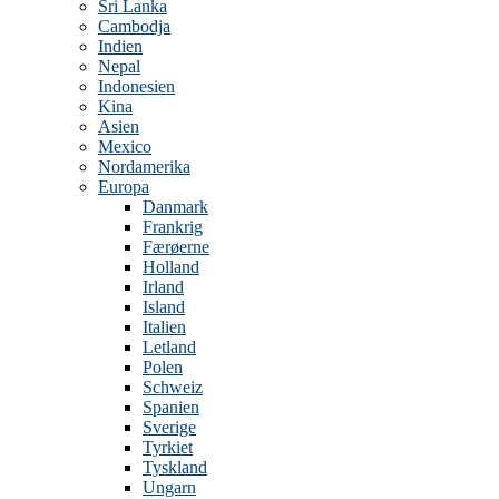
Sri Lanka
Cambodja
Indien
Nepal
Indonesien
Kina
Asien
Mexico
Nordamerika
Europa
Danmark
Frankrig
Færøerne
Holland
Irland
Island
Italien
Letland
Polen
Schweiz
Spanien
Sverige
Tyrkiet
Tyskland
Ungarn