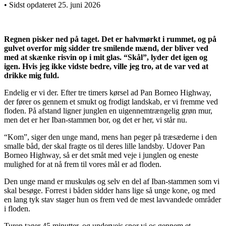
• Sidst opdateret 25. juni 2026
Regnen pisker ned på taget. Det er halvmørkt i rummet, og på
gulvet overfor mig sidder tre smilende mænd, der bliver ved
med at skænke risvin op i mit glas. “Skål”, lyder det igen og
igen. Hvis jeg ikke vidste bedre, ville jeg tro, at de var ved at
drikke mig fuld.
Endelig er vi der. Efter tre timers kørsel ad Pan Borneo Highway,
der fører os gennem et smukt og frodigt landskab, er vi fremme ved
floden. På afstand ligner junglen en uigennemtrængelig grøn mur,
men det er her Iban-stammen bor, og det er her, vi står nu.
“Kom”, siger den unge mand, mens han peger på træsæderne i den
smalle båd, der skal fragte os til deres lille landsby. Udover Pan
Borneo Highway, så er det småt med veje i junglen og eneste
mulighed for at nå frem til vores mål er ad floden.
Den unge mand er muskuløs og selv en del af Iban-stammen som vi
skal besøge. Forrest i båden sidder hans lige så unge kone, og med
en lang tyk stav stager hun os frem ved de mest lavvandede områder
i floden.
Turen tager 45 minutter, og undervejs snor vi os gennem et