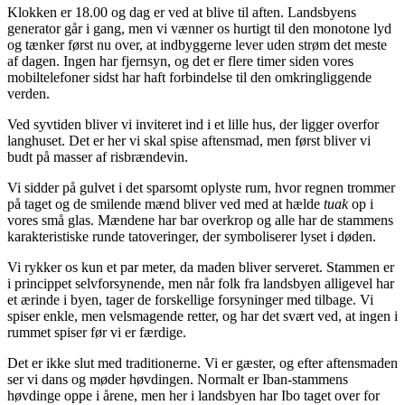
Klokken er 18.00 og dag er ved at blive til aften. Landsbyens
generator går i gang, men vi vænner os hurtigt til den monotone lyd
og tænker først nu over, at indbyggerne lever uden strøm det meste
af dagen. Ingen har fjernsyn, og det er flere timer siden vores
mobiltelefoner sidst har haft forbindelse til den omkringliggende
verden.
Ved syvtiden bliver vi inviteret ind i et lille hus, der ligger overfor
langhuset. Det er her vi skal spise aftensmad, men først bliver vi
budt på masser af risbrændevin.
Vi sidder på gulvet i det sparsomt oplyste rum, hvor regnen trommer
på taget og de smilende mænd bliver ved med at hælde
tuak
op i
vores små glas. Mændene har bar overkrop og alle har de stammens
karakteristiske runde tatoveringer, der symboliserer lyset i døden.
Vi rykker os kun et par meter, da maden bliver serveret. Stammen er
i princippet selvforsynende, men når folk fra landsbyen alligevel har
et ærinde i byen, tager de forskellige forsyninger med tilbage. Vi
spiser enkle, men velsmagende retter, og har det svært ved, at ingen i
rummet spiser før vi er færdige.
Det er ikke slut med traditionerne. Vi er gæster, og efter aftensmaden
ser vi dans og møder høvdingen. Normalt er Iban-stammens
høvdinge oppe i årene, men her i landsbyen har Ibo taget over for