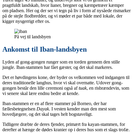
pragtfuldt landskab, hvor lianer, bregner og kæmpetræer kæmper
om pladsen. Her og der ser vi tegn på liv i form af nysåede rismarker
på de stejle flodbredder, og vi møder et par både med lokale, der
kigger nysgerrigt efter os.
På vej til landsbyen
Ankomst til Iban-landsbyen
Lyden af gong-gongen runger som en torden gennem den stille
jungle. Iban-stammen har fået gæster, og det skal markeres.
Det er høvdingens kone, der byder os velkommen ved indgangen til
deres traditionelle langhus, hvor vi skal overnatte. Udover gong-
gongen består den lille ceremoni også af
tuak
, en risbrændevin, som
vi senere skal lære endnu bedre at kende.
Iban-stammen er en af flere stammer på Borneo, der har
fællesbetegnelsen
Dayak
. I vesten kender man den mest som
hovedjægere, og det skal tages helt bogstaveligt.
Tidligere dræbte de deres fjender, primært fra kayan-stammen, for
derefter at hænge de dødes kranier op i deres hus som et slags trofæ.