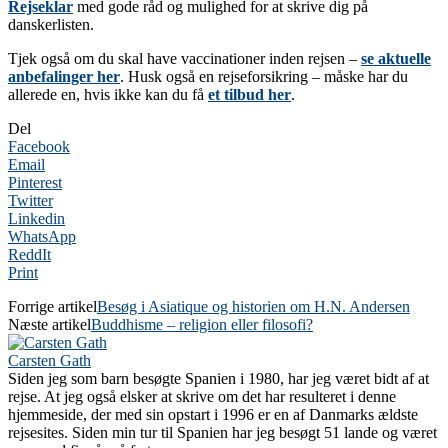
Rejseklar
med gode råd og mulighed for at skrive dig på
danskerlisten.
Tjek også om du skal have vaccinationer inden rejsen –
se aktuelle
anbefalinger her
. Husk også en rejseforsikring – måske har du
allerede en, hvis ikke kan du få
et tilbud her
.
Del
Facebook
Email
Pinterest
Twitter
Linkedin
WhatsApp
ReddIt
Print
Forrige artikel
Besøg i Asiatique og historien om H.N. Andersen
Næste artikel
Buddhisme – religion eller filosofi?
Carsten Gath
Siden jeg som barn besøgte Spanien i 1980, har jeg været bidt af at
rejse. At jeg også elsker at skrive om det har resulteret i denne
hjemmeside, der med sin opstart i 1996 er en af Danmarks ældste
rejsesites. Siden min tur til Spanien har jeg besøgt 51 lande og været