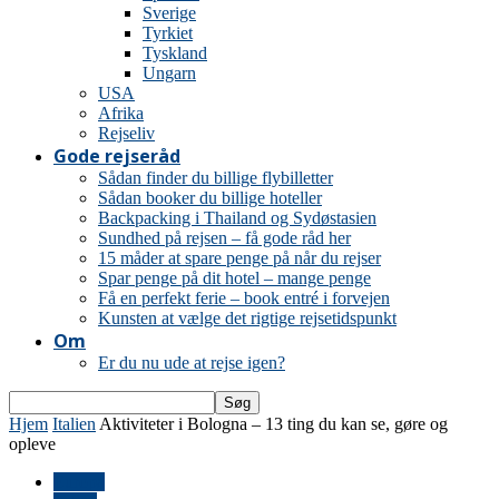
Sverige
Tyrkiet
Tyskland
Ungarn
USA
Afrika
Rejseliv
Gode rejseråd
Sådan finder du billige flybilletter
Sådan booker du billige hoteller
Backpacking i Thailand og Sydøstasien
Sundhed på rejsen – få gode råd her
15 måder at spare penge på når du rejser
Spar penge på dit hotel – mange penge
Få en perfekt ferie – book entré i forvejen
Kunsten at vælge det rigtige rejsetidspunkt
Om
Er du nu ude at rejse igen?
Hjem
Italien
Aktiviteter i Bologna – 13 ting du kan se, gøre og
opleve
Europa