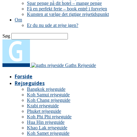
Spar penge på dit hotel – mange penge
Få en perfekt ferie – book entré i forvejen
Kunsten at vælge det rigtige rejsetidspunkt
Om
Er du nu ude at rejse igen?
Søg
Gaths Rejseside
Forside
Rejseguides
Bangkok rejseguide
Koh Samui rejseguide
Koh Chang rejseguide
Krabi rejseguide
Phuket rejseguide
Koh Phi Phi rejseguide
Hua Hin rejseguide
Khao Lak rejseguide
Koh Samet rejseguide