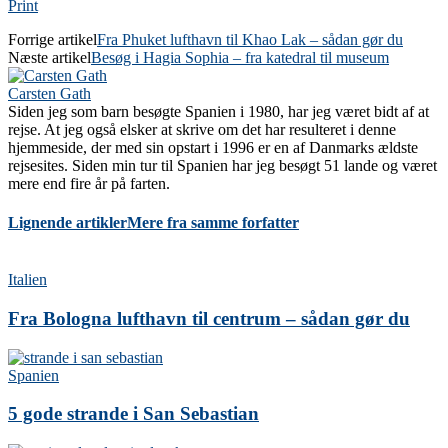
Print
Forrige artikel
Fra Phuket lufthavn til Khao Lak – sådan gør du
Næste artikel
Besøg i Hagia Sophia – fra katedral til museum
Carsten Gath
Siden jeg som barn besøgte Spanien i 1980, har jeg været bidt af at
rejse. At jeg også elsker at skrive om det har resulteret i denne
hjemmeside, der med sin opstart i 1996 er en af Danmarks ældste
rejsesites. Siden min tur til Spanien har jeg besøgt 51 lande og været
mere end fire år på farten.
Lignende artikler
Mere fra samme forfatter
Italien
Fra Bologna lufthavn til centrum – sådan gør du
Spanien
5 gode strande i San Sebastian