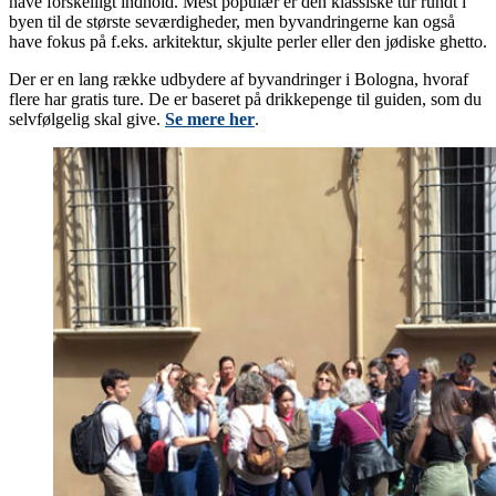
have forskelligt indhold. Mest populær er den klassiske tur rundt i
byen til de største seværdigheder, men byvandringerne kan også
have fokus på f.eks. arkitektur, skjulte perler eller den jødiske ghetto.
Der er en lang række udbydere af byvandringer i Bologna, hvoraf
flere har gratis ture. De er baseret på drikkepenge til guiden, som du
selvfølgelig skal give.
Se mere her
.