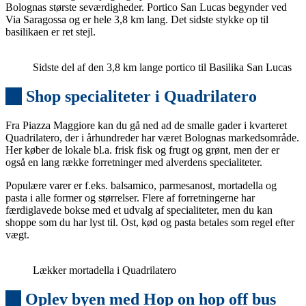
Bolognas største seværdigheder. Portico San Lucas begynder ved
Via Saragossa og er hele 3,8 km lang. Det sidste stykke op til
basilikaen er ret stejl.
Sidste del af den 3,8 km lange portico til Basilika San Lucas
10
Shop specialiteter i Quadrilatero
Fra Piazza Maggiore kan du gå ned ad de smalle gader i kvarteret
Quadrilatero, der i århundreder har været Bolognas markedsområde.
Her køber de lokale bl.a. frisk fisk og frugt og grønt, men der er
også en lang række forretninger med alverdens specialiteter.
Populære varer er f.eks. balsamico, parmesanost, mortadella og
pasta i alle former og størrelser. Flere af forretningerne har
færdiglavede bokse med et udvalg af specialiteter, men du kan
shoppe som du har lyst til. Ost, kød og pasta betales som regel efter
vægt.
Lækker mortadella i Quadrilatero
11
Oplev byen med Hop on hop off bus