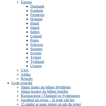
Europa
Danmark
Frankrig
Færøerne
Holland
Irland
Island
Italien
Letland
Polen
Schweiz
Spanien
Sverige
Tyrkiet
Tyskland
Ungarn
USA
Afrika
Rejseliv
Gode rejseråd
Sådan finder du billige flybilletter
Sådan booker du billige hoteller
Backpacking i Thailand og Sydøstasien
Sundhed på rejsen – få gode råd her
15 måder at spare penge på når du rejser