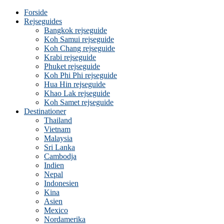
Forside
Rejseguides
Bangkok rejseguide
Koh Samui rejseguide
Koh Chang rejseguide
Krabi rejseguide
Phuket rejseguide
Koh Phi Phi rejseguide
Hua Hin rejseguide
Khao Lak rejseguide
Koh Samet rejseguide
Destinationer
Thailand
Vietnam
Malaysia
Sri Lanka
Cambodja
Indien
Nepal
Indonesien
Kina
Asien
Mexico
Nordamerika