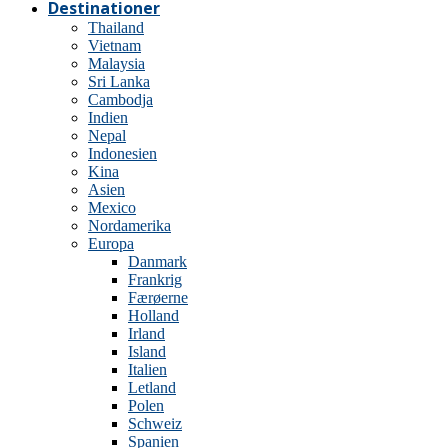
Destinationer
Thailand
Vietnam
Malaysia
Sri Lanka
Cambodja
Indien
Nepal
Indonesien
Kina
Asien
Mexico
Nordamerika
Europa
Danmark
Frankrig
Færøerne
Holland
Irland
Island
Italien
Letland
Polen
Schweiz
Spanien