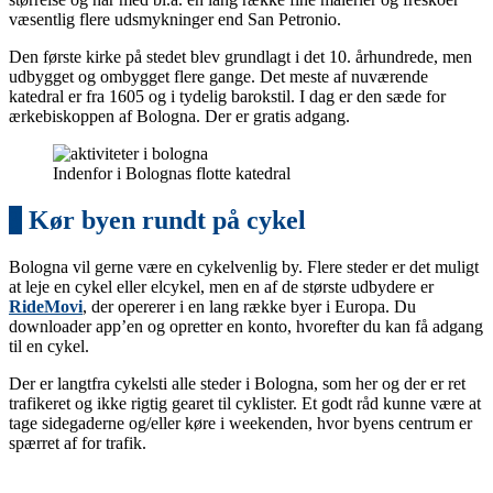
væsentlig flere udsmykninger end San Petronio.
Den første kirke på stedet blev grundlagt i det 10. århundrede, men
udbygget og ombygget flere gange. Det meste af nuværende
katedral er fra 1605 og i tydelig barokstil. I dag er den sæde for
ærkebiskoppen af Bologna. Der er gratis adgang.
Indenfor i Bolognas flotte katedral
3
Kør byen rundt på cykel
Bologna vil gerne være en cykelvenlig by. Flere steder er det muligt
at leje en cykel eller elcykel, men en af de største udbydere er
RideMovi
, der opererer i en lang række byer i Europa. Du
downloader app’en og opretter en konto, hvorefter du kan få adgang
til en cykel.
Der er langtfra cykelsti alle steder i Bologna, som her og der er ret
trafikeret og ikke rigtig gearet til cyklister. Et godt råd kunne være at
tage sidegaderne og/eller køre i weekenden, hvor byens centrum er
spærret af for trafik.