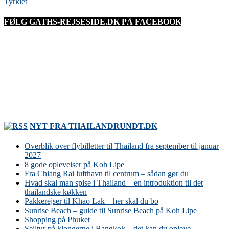
Tyrkiet
FØLG GATHS-REJSESIDE.DK PÅ FACEBOOK
NYT FRA THAILANDRUNDT.DK
Overblik over flybilletter til Thailand fra september til januar
2027
8 gode oplevelser på Koh Lipe
Fra Chiang Rai lufthavn til centrum – sådan gør du
Hvad skal man spise i Thailand – en introduktion til det
thailandske køkken
Pakkerejser til Khao Lak – her skal du bo
Sunrise Beach – guide til Sunrise Beach på Koh Lipe
Shopping på Phuket
Sejltur på klongerne i Bangkok – det kan du opleve