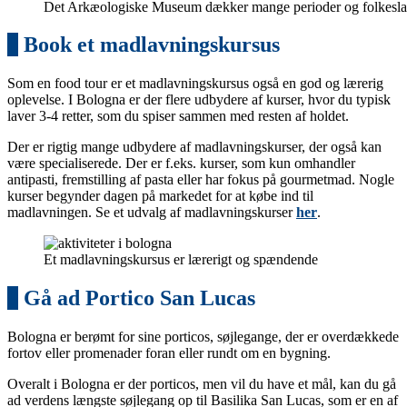
Det Arkæologiske Museum dækker mange perioder og folkesl
8
Book et madlavningskursus
Som en food tour er et madlavningskursus også en god og lærerig
oplevelse. I Bologna er der flere udbydere af kurser, hvor du typisk
laver 3-4 retter, som du spiser sammen med resten af holdet.
Der er rigtig mange udbydere af madlavningskurser, der også kan
være specialiserede. Der er f.eks. kurser, som kun omhandler
antipasti, fremstilling af pasta eller har fokus på gourmetmad. Nogle
kurser begynder dagen på markedet for at købe ind til
madlavningen. Se et udvalg af madlavningskurser
her
.
Et madlavningskursus er lærerigt og spændende
9
Gå ad Portico San Lucas
Bologna er berømt for sine porticos, søjlegange, der er overdækkede
fortov eller promenader foran eller rundt om en bygning.
Overalt i Bologna er der porticos, men vil du have et mål, kan du gå
ad verdens længste søjlegang op til Basilika San Lucas, som er en af