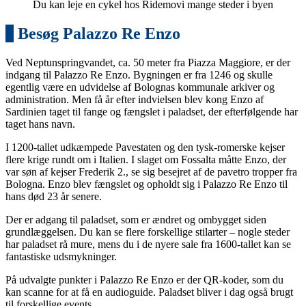
Du kan leje en cykel hos Ridemovi mange steder i byen
4
Besøg Palazzo Re Enzo
Ved Neptunspringvandet, ca. 50 meter fra Piazza Maggiore, er der
indgang til Palazzo Re Enzo. Bygningen er fra 1246 og skulle
egentlig være en udvidelse af Bolognas kommunale arkiver og
administration. Men få år efter indvielsen blev kong Enzo af
Sardinien taget til fange og fængslet i paladset, der efterfølgende har
taget hans navn.
I 1200-tallet udkæmpede Pavestaten og den tysk-romerske kejser
flere krige rundt om i Italien. I slaget om Fossalta måtte Enzo, der
var søn af kejser Frederik 2., se sig besejret af de pavetro tropper fra
Bologna. Enzo blev fængslet og opholdt sig i Palazzo Re Enzo til
hans død 23 år senere.
Der er adgang til paladset, som er ændret og ombygget siden
grundlæggelsen. Du kan se flere forskellige stilarter – nogle steder
har paladset rå mure, mens du i de nyere sale fra 1600-tallet kan se
fantastiske udsmykninger.
På udvalgte punkter i Palazzo Re Enzo er der QR-koder, som du
kan scanne for at få en audioguide. Paladset bliver i dag også brugt
til forskellige events.