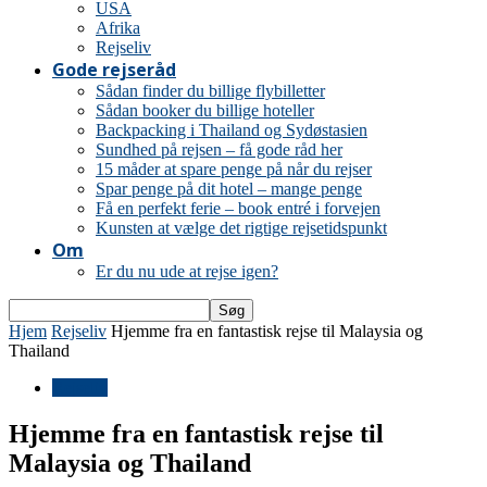
USA
Afrika
Rejseliv
Gode rejseråd
Sådan finder du billige flybilletter
Sådan booker du billige hoteller
Backpacking i Thailand og Sydøstasien
Sundhed på rejsen – få gode råd her
15 måder at spare penge på når du rejser
Spar penge på dit hotel – mange penge
Få en perfekt ferie – book entré i forvejen
Kunsten at vælge det rigtige rejsetidspunkt
Om
Er du nu ude at rejse igen?
Hjem
Rejseliv
Hjemme fra en fantastisk rejse til Malaysia og
Thailand
Rejseliv
Hjemme fra en fantastisk rejse til
Malaysia og Thailand