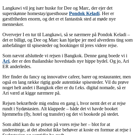
Langkawi vil jeg især huske for Dee og Marc, der ejer det
superskønne homestay/guesthouse
Pondok Keladi
. Her er
gæstfriheden enorm, og det er et fantastisk sted at møde nye
mennesker.
Overvejer I en tur til Langkawi, så se nærmere på Pondok Keladi –
det er billigt, og Dee og Marc kan hjælpe jer med alverdens ting som
anbefalinger til spisesteder og bookinger til jeres videre rejse.
Som nævnt afsluttede vi rejsen i Bangkok. Denne gang boede vi i
Ari
, der er den thailandske hovedstads nye hippe bydel. Og jo, Ari
ER anderledes.
Her finder du fancy og innovative cafeer, barer og restauranter, men
også en lang række rigtig gode autentiske spisesteder. Vil du prøve
noget helt andet i Bangkok eller er du f.eks. digital nomade, så er
Ari værd at kigge nærmere på.
Rejsen bekræftede mig endnu en gang i, hvor nemt det er at rejse
rundt i Sydøstasien. Alt klappede – både det vi havde booket
hjemmefra (fly, hotel og transfer) og det vi bookede på stedet.
Som altid kan du se prisen på vores rejse her – blot for at
understrege, at det absolut ikke behøver at koste en formue at rejse i