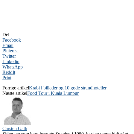
Del
Facebook
Email
Pinterest
Twitter
Linkedin
WhatsApp
ReddIt
Print
Forrige artikel
Krabi i billeder og 10 gode strandhoteller
Næste artikel
Food Tour i Kuala Lumpur
Carsten Gath
Siden jeg som barn besøgte Spanien i 1980, har jeg været bidt af at