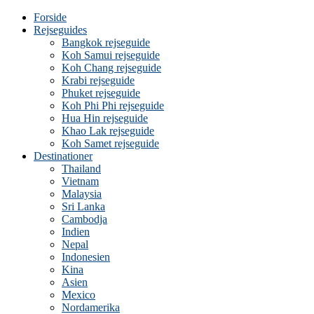
Forside
Rejseguides
Bangkok rejseguide
Koh Samui rejseguide
Koh Chang rejseguide
Krabi rejseguide
Phuket rejseguide
Koh Phi Phi rejseguide
Hua Hin rejseguide
Khao Lak rejseguide
Koh Samet rejseguide
Destinationer
Thailand
Vietnam
Malaysia
Sri Lanka
Cambodja
Indien
Nepal
Indonesien
Kina
Asien
Mexico
Nordamerika