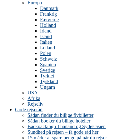
Europa
Danmark
Frankrig
Færøerne
Holland
Irland
Island
Italien
Letland
Polen
Schweiz
Spanien
Sverige
Tyrkiet
Tyskland
Ungarn
USA
Afrika
Rejseliv
Gode rejseråd
Sådan finder du billige flybilletter
Sådan booker du billige hoteller
Backpacking i Thailand og Sydøstasien
Sundhed på rejsen – få gode råd her
15 måder at spare penge på når du rejser