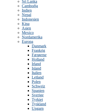
Sri Lanka
Cambodja
Indien
Nepal
Indonesien
Kina
Asien
Mexico
Nordamerika
Europa
Danmark
Frankrig
Færøerne
Holland
Irland
Island
Italien
Letland
Polen
Schweiz
Spanien
Sverige
Tyrkiet
Tyskland
Ungarn