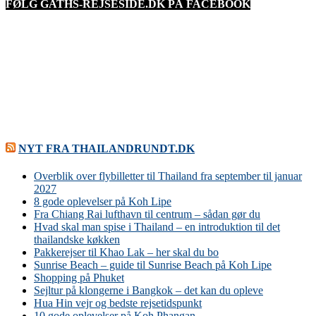
FØLG GATHS-REJSESIDE.DK PÅ FACEBOOK
NYT FRA THAILANDRUNDT.DK
Overblik over flybilletter til Thailand fra september til januar
2027
8 gode oplevelser på Koh Lipe
Fra Chiang Rai lufthavn til centrum – sådan gør du
Hvad skal man spise i Thailand – en introduktion til det
thailandske køkken
Pakkerejser til Khao Lak – her skal du bo
Sunrise Beach – guide til Sunrise Beach på Koh Lipe
Shopping på Phuket
Sejltur på klongerne i Bangkok – det kan du opleve
Hua Hin vejr og bedste rejsetidspunkt
10 gode oplevelser på Koh Phangan