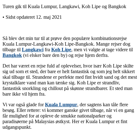
Turen gik til Kuala Lumpur, Langkawi, Koh Lipe og Bangkok
• Sidst opdateret 12. maj 2021
Så blev det min tur til at prøve den populære kombinationsrejse
Kuala Lumpur-Langkawi-Koh Lipe-Bangkok. Mange rejser dog
tilbage til
Langkawi
fra
Koh Lipe
, men vi valgte at tage videre til
Bangkok
(vi elsker bare den by) og rejse hjem derfra.
Det har været en rejse fuld af oplevelser, hvor især Koh Lipe skilte
sig ud som et sted, der bare er helt fantastisk og som jeg helt sikkert
skal tilbage til. Strandene er perfekte med fint hvidt sand og det mest
krystalklare vand man kan tænke sig. Koh Lipe er strandliv,
fantastisk snorkling og chillout på skønne strandbarer. Et sted man
bare ikke vil hjem fra.
Vi var også glade for
Kuala Lumpur
, der sagtens kan tåle flere
besøg. Eller rettere: vi kommer ganske givet tilbage, når vi en gang
får mulighed for at opleve de smukke nationalparker og
paradisøerne på Malaysias østkyst. Her er Kuala Lumpur et fint
udgangspunkt.