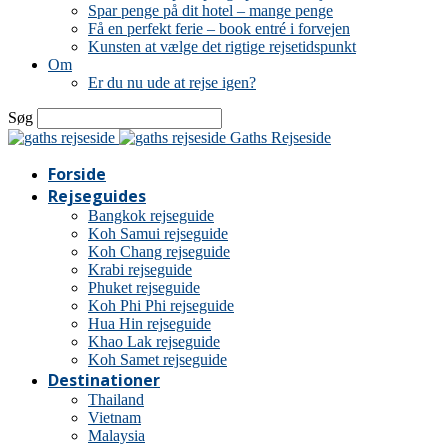
Spar penge på dit hotel – mange penge
Få en perfekt ferie – book entré i forvejen
Kunsten at vælge det rigtige rejsetidspunkt
Om
Er du nu ude at rejse igen?
Søg
Gaths Rejseside
Forside
Rejseguides
Bangkok rejseguide
Koh Samui rejseguide
Koh Chang rejseguide
Krabi rejseguide
Phuket rejseguide
Koh Phi Phi rejseguide
Hua Hin rejseguide
Khao Lak rejseguide
Koh Samet rejseguide
Destinationer
Thailand
Vietnam
Malaysia