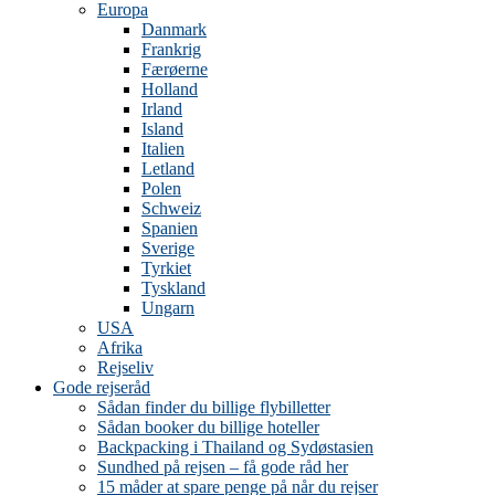
Europa
Danmark
Frankrig
Færøerne
Holland
Irland
Island
Italien
Letland
Polen
Schweiz
Spanien
Sverige
Tyrkiet
Tyskland
Ungarn
USA
Afrika
Rejseliv
Gode rejseråd
Sådan finder du billige flybilletter
Sådan booker du billige hoteller
Backpacking i Thailand og Sydøstasien
Sundhed på rejsen – få gode råd her
15 måder at spare penge på når du rejser