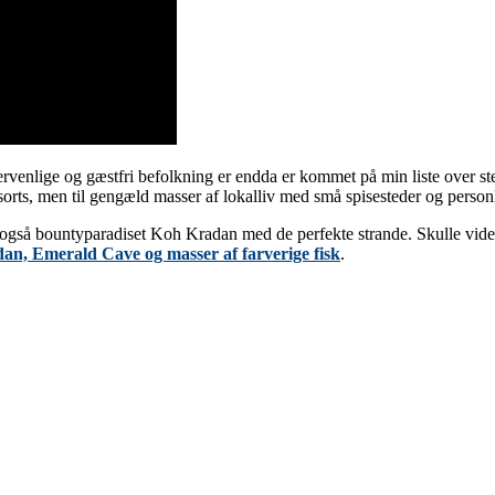
enlige og gæstfri befolkning er endda er kommet på min liste over s
orts, men til gengæld masser af lokalliv med små spisesteder og person
så bountyparadiset Koh Kradan med de perfekte strande. Skulle videoen 
n, Emerald Cave og masser af farverige fisk
.