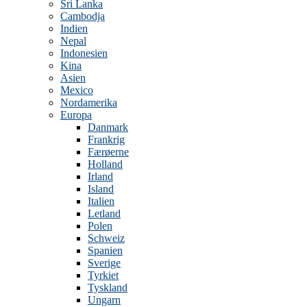
Sri Lanka
Cambodja
Indien
Nepal
Indonesien
Kina
Asien
Mexico
Nordamerika
Europa
Danmark
Frankrig
Færøerne
Holland
Irland
Island
Italien
Letland
Polen
Schweiz
Spanien
Sverige
Tyrkiet
Tyskland
Ungarn