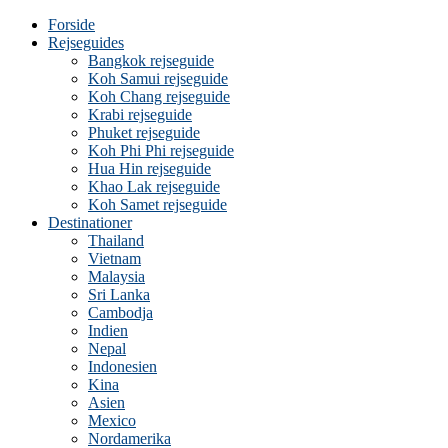
Forside
Rejseguides
Bangkok rejseguide
Koh Samui rejseguide
Koh Chang rejseguide
Krabi rejseguide
Phuket rejseguide
Koh Phi Phi rejseguide
Hua Hin rejseguide
Khao Lak rejseguide
Koh Samet rejseguide
Destinationer
Thailand
Vietnam
Malaysia
Sri Lanka
Cambodja
Indien
Nepal
Indonesien
Kina
Asien
Mexico
Nordamerika