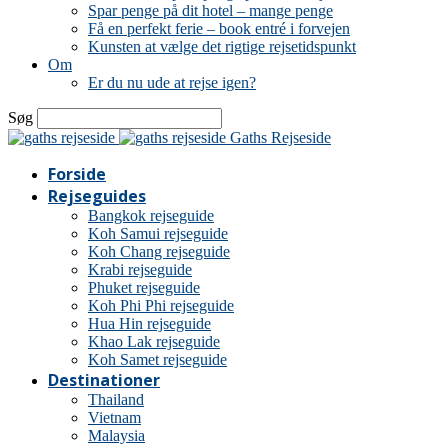
Spar penge på dit hotel – mange penge
Få en perfekt ferie – book entré i forvejen
Kunsten at vælge det rigtige rejsetidspunkt
Om
Er du nu ude at rejse igen?
Søg
Gaths Rejseside
Forside
Rejseguides
Bangkok rejseguide
Koh Samui rejseguide
Koh Chang rejseguide
Krabi rejseguide
Phuket rejseguide
Koh Phi Phi rejseguide
Hua Hin rejseguide
Khao Lak rejseguide
Koh Samet rejseguide
Destinationer
Thailand
Vietnam
Malaysia