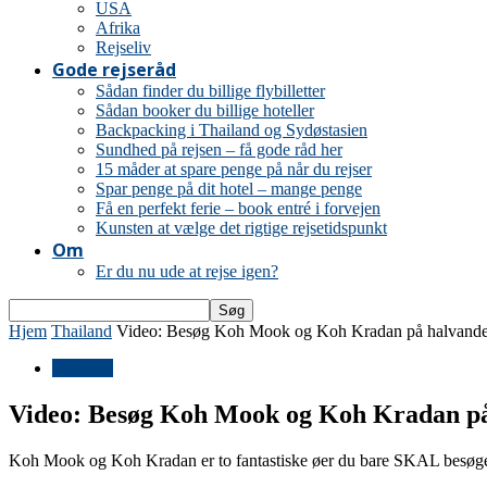
USA
Afrika
Rejseliv
Gode rejseråd
Sådan finder du billige flybilletter
Sådan booker du billige hoteller
Backpacking i Thailand og Sydøstasien
Sundhed på rejsen – få gode råd her
15 måder at spare penge på når du rejser
Spar penge på dit hotel – mange penge
Få en perfekt ferie – book entré i forvejen
Kunsten at vælge det rigtige rejsetidspunkt
Om
Er du nu ude at rejse igen?
Hjem
Thailand
Video: Besøg Koh Mook og Koh Kradan på halvande
Thailand
Video: Besøg Koh Mook og Koh Kradan på
Koh Mook og Koh Kradan er to fantastiske øer du bare SKAL besøg