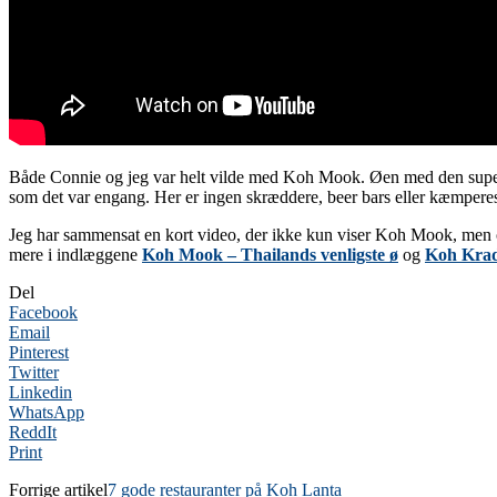
Både Connie og jeg var helt vilde med Koh Mook. Øen med den superv
som det var engang. Her er ingen skræddere, beer bars eller kæmperes
Jeg har sammensat en kort video, der ikke kun viser Koh Mook, men og
mere i indlæggene
Koh Mook – Thailands venligste ø
og
Koh Krada
Del
Facebook
Email
Pinterest
Twitter
Linkedin
WhatsApp
ReddIt
Print
Forrige artikel
7 gode restauranter på Koh Lanta