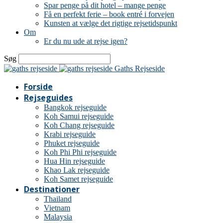
Spar penge på dit hotel – mange penge
Få en perfekt ferie – book entré i forvejen
Kunsten at vælge det rigtige rejsetidspunkt
Om
Er du nu ude at rejse igen?
Søg
Gaths Rejseside
Forside
Rejseguides
Bangkok rejseguide
Koh Samui rejseguide
Koh Chang rejseguide
Krabi rejseguide
Phuket rejseguide
Koh Phi Phi rejseguide
Hua Hin rejseguide
Khao Lak rejseguide
Koh Samet rejseguide
Destinationer
Thailand
Vietnam
Malaysia