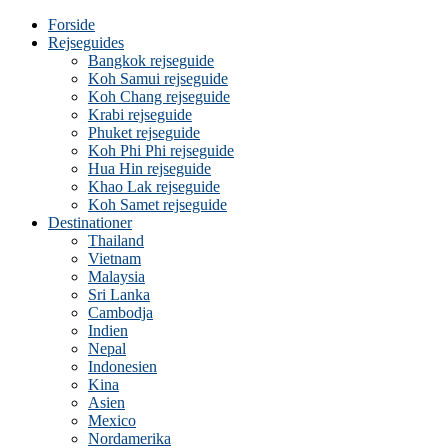
Forside
Rejseguides
Bangkok rejseguide
Koh Samui rejseguide
Koh Chang rejseguide
Krabi rejseguide
Phuket rejseguide
Koh Phi Phi rejseguide
Hua Hin rejseguide
Khao Lak rejseguide
Koh Samet rejseguide
Destinationer
Thailand
Vietnam
Malaysia
Sri Lanka
Cambodja
Indien
Nepal
Indonesien
Kina
Asien
Mexico
Nordamerika