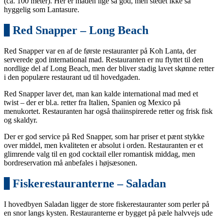
(ca. 100 meter). Her er maden lige så god, men stedet ikke så
hyggelig som Lantasure.
6
Red Snapper – Long Beach
Red Snapper var en af de første restauranter på Koh Lanta, der
serverede god international mad. Restauranten er nu flyttet til den
nordlige del af Long Beach, men der bliver stadig lavet skønne retter
i den populære restaurant ud til hovedgaden.
Red Snapper laver det, man kan kalde international mad med et
twist – der er bl.a. retter fra Italien, Spanien og Mexico på
menukortet. Restauranten har også thaiinspirerede retter og frisk fisk
og skaldyr.
Der er god service på Red Snapper, som har priser et pænt stykke
over middel, men kvaliteten er absolut i orden. Restauranten er et
glimrende valg til en god cocktail eller romantisk middag, men
bordreservation må anbefales i højsæsonen.
7
Fiskerestauranterne – Saladan
I hovedbyen Saladan ligger de store fiskerestauranter som perler på
en snor langs kysten. Restauranterne er bygget på pæle halvvejs ude