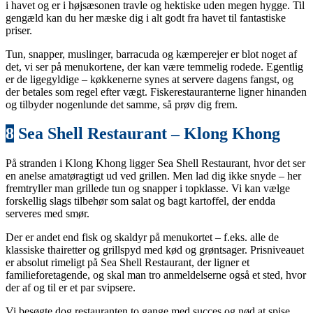
i havet og er i højsæsonen travle og hektiske uden megen hygge. Til
gengæld kan du her mæske dig i alt godt fra havet til fantastiske
priser.
Tun, snapper, muslinger, barracuda og kæmperejer er blot noget af
det, vi ser på menukortene, der kan være temmelig rodede. Egentlig
er de ligegyldige – køkkenerne synes at servere dagens fangst, og
der betales som regel efter vægt. Fiskerestauranterne ligner hinanden
og tilbyder nogenlunde det samme, så prøv dig frem.
8
Sea Shell Restaurant – Klong Khong
På stranden i Klong Khong ligger Sea Shell Restaurant, hvor det ser
en anelse amatøragtigt ud ved grillen. Men lad dig ikke snyde – her
fremtryller man grillede tun og snapper i topklasse. Vi kan vælge
forskellig slags tilbehør som salat og bagt kartoffel, der endda
serveres med smør.
Der er andet end fisk og skaldyr på menukortet – f.eks. alle de
klassiske thairetter og grillspyd med kød og grøntsager. Prisniveauet
er absolut rimeligt på Sea Shell Restaurant, der ligner et
familieforetagende, og skal man tro anmeldelserne også et sted, hvor
der af og til er et par svipsere.
Vi besøgte dog restauranten to gange med succes og nød at spise