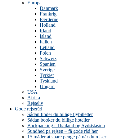
Europa
Danmark
Frankrig
Færøerne
Holland
Irland
Island
Italien
Letland
Polen
Schweiz
Spanien
Sverige
Tyrkiet
Tyskland
Ungarn
USA
Afrika
Rejseliv
Gode rejseråd
Sådan finder du billige flybilletter
Sådan booker du billige hoteller
Backpacking i Thailand og Sydøstasien
Sundhed på rejsen – få gode råd her
15 måder at spare penge på når du rejser