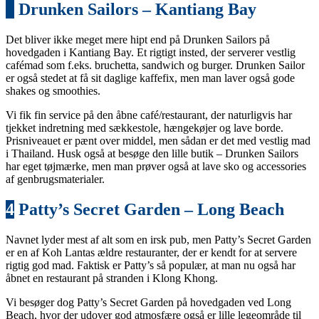
3
Drunken Sailors – Kantiang Bay
Det bliver ikke meget mere hipt end på Drunken Sailors på
hovedgaden i Kantiang Bay. Et rigtigt insted, der serverer vestlig
cafémad som f.eks. bruchetta, sandwich og burger. Drunken Sailor
er også stedet at få sit daglige kaffefix, men man laver også gode
shakes og smoothies.
Vi fik fin service på den åbne café/restaurant, der naturligvis har
tjekket indretning med sækkestole, hængekøjer og lave borde.
Prisniveauet er pænt over middel, men sådan er det med vestlig mad
i Thailand. Husk også at besøge den lille butik – Drunken Sailors
har eget tøjmærke, men man prøver også at lave sko og accessories
af genbrugsmaterialer.
4
Patty’s Secret Garden – Long Beach
Navnet lyder mest af alt som en irsk pub, men Patty’s Secret Garden
er en af Koh Lantas ældre restauranter, der er kendt for at servere
rigtig god mad. Faktisk er Patty’s så populær, at man nu også har
åbnet en restaurant på stranden i Klong Khong.
Vi besøger dog Patty’s Secret Garden på hovedgaden ved Long
Beach, hvor der udover god atmosfære også er lille legeområde til