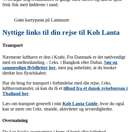
frisk fisk med fødderne i sand.
Grøn karrypasta på Lantasure
Nyttige links til din rejse til Koh Lanta
Transport
Nærmeste lufthavn er den i Krabi. Fra Danmark er det nødvendigt
med en mellemlanding – f.eks. i Bangkok eller Dubai.
Søg og
sammenlign flybilletter her
, men jeg anbefaler, at du booker
direkte hos flyselskabet.
Har du brug for transport i forbindelse med din rejse, f.eks.
lufthavnstransfer, så kan du få et
tilbud fra et dansk rejsebureau i
Thailand her
.
Læs om transport generelt i min
Koh Lanta Guide
, hvor du også
kan se mere om f.eks. strande, aktiviteter og seværdigheder.
Overnatning
Du kan booke overnatning i form af hotel eller lejlighed