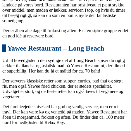
landede på vores bord. Restauranten har prisniveau et pænt stykke
over middel, men maden er lækker, servicen i top, og hvis du timer
dit besøg rigtigt, så kan du som en bonus nyde den fantastiske
solnedgang.
Der er åben alle dage til frokost og aften. Er I en større gruppe er det
en god idé at reservere bord.
2
Yawee Restaurant – Long Beach
Ud til hovedgaden i den sydlige del af Long Beach spiser du rigtig
lækker thailandsk og asiatisk mad på Yawee Restaurant, der tilmed
er superbillig. Her kan du få et måltid for ca. 70 baht!
Der serveres klassiske retter som supper, curries, pad thai og stegt
ris, men også Yawee fried chicken, der er stedets specialitet.
Udvalget er stort, og de fleste retter kan også laves til veganere og
vegetarer.
Det familieejede spisested har god og venlig service, men er ret
travl. Der kan være kø og ventetid på maden. Yawee Restaurant har
åben til morgenmad, frokost og aften. Du finder den ca. 100 meter
nord for nedkørslen til Relax Bay.