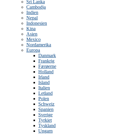
Sri Lanka
Cambodja
Indien
Nepal
Indonesien
Kina
Asien
Mexico
Nordamerika
Europa
Danmark
Frankrig
Færøerne
Holland
Irland
Island
Italien
Letland
Polen
Schweiz
Spanien
Sverige
Tyrkiet
Tyskland
Ungarn