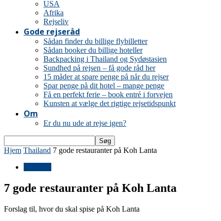
USA
Afrika
Rejseliv
Gode rejseråd
Sådan finder du billige flybilletter
Sådan booker du billige hoteller
Backpacking i Thailand og Sydøstasien
Sundhed på rejsen – få gode råd her
15 måder at spare penge på når du rejser
Spar penge på dit hotel – mange penge
Få en perfekt ferie – book entré i forvejen
Kunsten at vælge det rigtige rejsetidspunkt
Om
Er du nu ude at rejse igen?
Hjem
Thailand
7 gode restauranter på Koh Lanta
Thailand
7 gode restauranter på Koh Lanta
Forslag til, hvor du skal spise på Koh Lanta