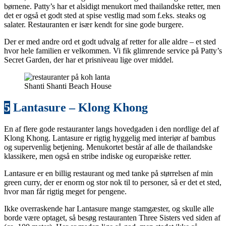
børnene. Patty’s har et alsidigt menukort med thailandske retter, men
det er også et godt sted at spise vestlig mad som f.eks. steaks og
salater. Restauranten er især kendt for sine gode burgere.
Der er med andre ord et godt udvalg af retter for alle aldre – et sted
hvor hele familien er velkommen. Vi fik glimrende service på Patty’s
Secret Garden, der har et prisniveau lige over middel.
Shanti Shanti Beach House
5
Lantasure – Klong Khong
En af flere gode restauranter langs hovedgaden i den nordlige del af
Klong Khong. Lantasure er rigtig hyggelig med interiør af bambus
og supervenlig betjening. Menukortet består af alle de thailandske
klassikere, men også en stribe indiske og europæiske retter.
Lantasure er en billig restaurant og med tanke på størrelsen af min
green curry, der er enorm og stor nok til to personer, så er det et sted,
hvor man får rigtig meget for pengene.
Ikke overraskende har Lantasure mange stamgæster, og skulle alle
borde være optaget, så besøg restauranten Three Sisters ved siden af