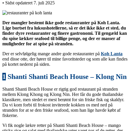
• Sidst opdateret 7. juli 2025
Der mangler bestemt ikke gode restauranter på Koh Lanta.
Lige bortset fra luksushotellerne, så er det ikke ikke et sted, du
finder dyre restauranter og finere gastronomi. Til gengæld kan
du spise lækker seafood til billige penge, og der er masser af
muligheder for at spise på stranden.
Der er selvfølgelig mange andre gode restauranter på
Koh Lanta
end disse otte, der hører til mine favoritsteder og som alle kan findes
på kortet nederst på siden.
1
Shanti Shanti Beach House – Klong Nin
Shanti Shanti Beach House er rigtig god restaurant på stranden
mellem Klong Khong og Klong Nin. Her får du gode thailandske
klassikere, men stedet er mest berømt for sin friske fisk og skaldyr.
Da vi kom forbi til frokost inviterede kokken os med ned på
stranden for at se den friske seafood, som han lige havde købt af
fiskerne.
Vi fik nogle lækre retter på Shanti Shanti Beach House – mango
sticky rice og salat med thailandske urter varet par af de retter, der