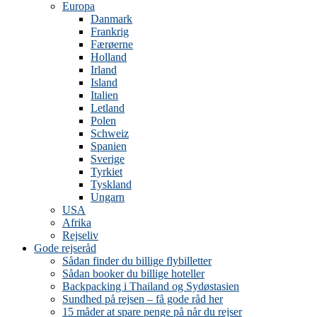
Europa
Danmark
Frankrig
Færøerne
Holland
Irland
Island
Italien
Letland
Polen
Schweiz
Spanien
Sverige
Tyrkiet
Tyskland
Ungarn
USA
Afrika
Rejseliv
Gode rejseråd
Sådan finder du billige flybilletter
Sådan booker du billige hoteller
Backpacking i Thailand og Sydøstasien
Sundhed på rejsen – få gode råd her
15 måder at spare penge på når du rejser