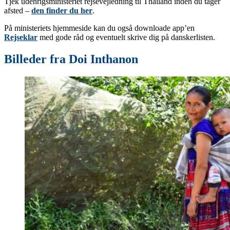
Tjek udenrigsministeriet rejsevejledning til Thailand inden du tager
afsted –
den finder du her
.
På ministeriets hjemmeside kan du også downloade app’en
Rejseklar
med gode råd og eventuelt skrive dig på danskerlisten.
Billeder fra Doi Inthanon