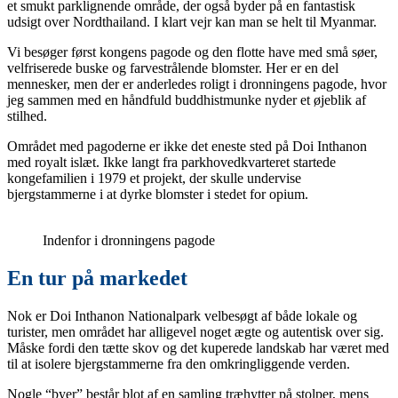
et smukt parklignende område, der også byder på en fantastisk
udsigt over Nordthailand. I klart vejr kan man se helt til Myanmar.
Vi besøger først kongens pagode og den flotte have med små søer,
velfriserede buske og farvestrålende blomster. Her er en del
mennesker, men der er anderledes roligt i dronningens pagode, hvor
jeg sammen med en håndfuld buddhistmunke nyder et øjeblik af
stilhed.
Området med pagoderne er ikke det eneste sted på Doi Inthanon
med royalt islæt. Ikke langt fra parkhovedkvarteret startede
kongefamilien i 1979 et projekt, der skulle undervise
bjergstammerne i at dyrke blomster i stedet for opium.
Indenfor i dronningens pagode
En tur på markedet
Nok er Doi Inthanon Nationalpark velbesøgt af både lokale og
turister, men området har alligevel noget ægte og autentisk over sig.
Måske fordi den tætte skov og det kuperede landskab har været med
til at isolere bjergstammerne fra den omkringliggende verden.
Nogle “byer” består blot af en samling træhytter på stolper, mens