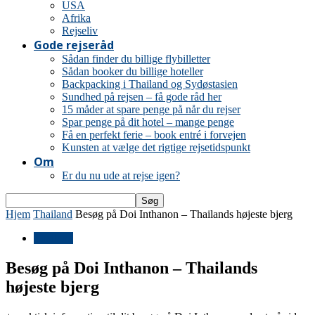
USA
Afrika
Rejseliv
Gode rejseråd
Sådan finder du billige flybilletter
Sådan booker du billige hoteller
Backpacking i Thailand og Sydøstasien
Sundhed på rejsen – få gode råd her
15 måder at spare penge på når du rejser
Spar penge på dit hotel – mange penge
Få en perfekt ferie – book entré i forvejen
Kunsten at vælge det rigtige rejsetidspunkt
Om
Er du nu ude at rejse igen?
Hjem
Thailand
Besøg på Doi Inthanon – Thailands højeste bjerg
Thailand
Besøg på Doi Inthanon – Thailands
højeste bjerg