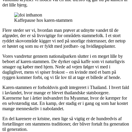
det lille bjerg.
Kaffepause hos karen-stammen
Flere steder ser vi, hvordan man prøver at udnytte vandet til de
afgrøder, der er så livsvigtige for områdets stammefolk. I et stort
ryddet skovområde kigger vi ned på snorlige risterrasser, der netop
er høstet og som nu er fyldt med jordbær- og hvidløgsplanter.
Vores vandretur gennem nationalparken slutter i en meget lille by
beboet af karen-stammen. De dyrker også kaffe som vi naturligvis
smager og køber med hjem. Nede ad vejen følger vi med i
dagliglivet, mens vi spiser frokost – en kvinde med et barn på
ryggen kommer forbi, og vi får lov til at tage et billede af hende.
Karen-stammen er forholdsvis godt integreret i Thailand. I hvert fald
i lavlandet, hvor mange er blevet thailandske statsborgere.
Karenerne har i årtier indvandret fra Myanmar, hvor de kæmper for
en selvstændig stat. En kamp, der stadig er i gang og som har kostet
mange menneskeliv i nabolandet.
En del karenere er kristne, men lige så vigtig er de hundredvis af
fortællinger om stammens traditioner, der bliver fortalt fra generation
til generation.