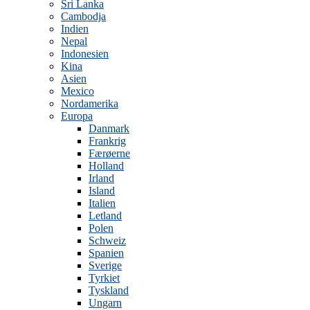
Sri Lanka
Cambodja
Indien
Nepal
Indonesien
Kina
Asien
Mexico
Nordamerika
Europa
Danmark
Frankrig
Færøerne
Holland
Irland
Island
Italien
Letland
Polen
Schweiz
Spanien
Sverige
Tyrkiet
Tyskland
Ungarn