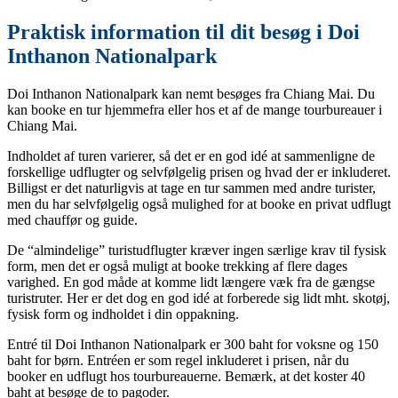
Praktisk information til dit besøg i Doi
Inthanon Nationalpark
Doi Inthanon Nationalpark kan nemt besøges fra Chiang Mai. Du
kan booke en tur hjemmefra eller hos et af de mange tourbureauer i
Chiang Mai.
Indholdet af turen varierer, så det er en god idé at sammenligne de
forskellige udflugter og selvfølgelig prisen og hvad der er inkluderet.
Billigst er det naturligvis at tage en tur sammen med andre turister,
men du har selvfølgelig også mulighed for at booke en privat udflugt
med chauffør og guide.
De “almindelige” turistudflugter kræver ingen særlige krav til fysisk
form, men det er også muligt at booke trekking af flere dages
varighed. En god måde at komme lidt længere væk fra de gængse
turistruter. Her er det dog en god idé at forberede sig lidt mht. skotøj,
fysisk form og indholdet i din oppakning.
Entré til Doi Inthanon Nationalpark er 300 baht for voksne og 150
baht for børn. Entréen er som regel inkluderet i prisen, når du
booker en udflugt hos tourbureauerne. Bemærk, at det koster 40
baht at besøge de to pagoder.