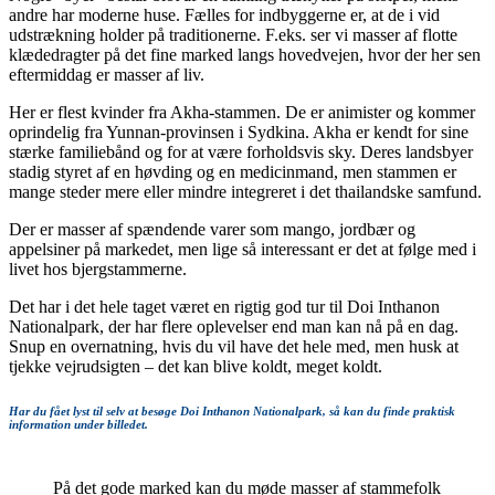
andre har moderne huse. Fælles for indbyggerne er, at de i vid
udstrækning holder på traditionerne. F.eks. ser vi masser af flotte
klædedragter på det fine marked langs hovedvejen, hvor der her sen
eftermiddag er masser af liv.
Her er flest kvinder fra Akha-stammen. De er animister og kommer
oprindelig fra Yunnan-provinsen i Sydkina. Akha er kendt for sine
stærke familiebånd og for at være forholdsvis sky. Deres landsbyer
stadig styret af en høvding og en medicinmand, men stammen er
mange steder mere eller mindre integreret i det thailandske samfund.
Der er masser af spændende varer som mango, jordbær og
appelsiner på markedet, men lige så interessant er det at følge med i
livet hos bjergstammerne.
Det har i det hele taget været en rigtig god tur til Doi Inthanon
Nationalpark, der har flere oplevelser end man kan nå på en dag.
Snup en overnatning, hvis du vil have det hele med, men husk at
tjekke vejrudsigten – det kan blive koldt, meget koldt.
Har du fået lyst til selv at besøge Doi Inthanon Nationalpark, så kan du finde praktisk
information under billedet.
På det gode marked kan du møde masser af stammefolk