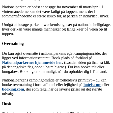
Nationalparken er bedst at besøge fra november til marts/april. I
vintermånederne kan det være køligt på toppen, mens der i
sommermånederne er større risiko for, at parken er indhyllet i skyer.
Undgå at besøge parken i weekends og især på nationale helligdage,
hvor der kan være mange mennesker og lange køer på vejen op til
toppen.
Overnatning
Du kan også overnatte i nationalparkens eget campingområde, der
ligger ved informationscentret. Book plads på forhånd på
Nationalparkernes hjemmeside her
. (Loader siden på thai, så klik
på det engelske flag oppe i højre hjørne). Du kan booke telt eller
bungalow. Booking er kun muligt, når du opholder dig i Thailand.
Nationalparkens campingområde er forholdsvis primitivt – du kan
booke overnatning i form af hotel eller lejlighed på
hotels.com
eller
booking.com
, der som regel har de laveste priser og det største
udvalg.
Husk