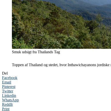
Smuk udsigt fra Thailands Tag
Toppen af Thailand og stedet, hvor Inthawichayanons jordiske re
Del
Facebook
Email
Pinterest
Twitter
Linkedin
WhatsApp
ReddIt
Print