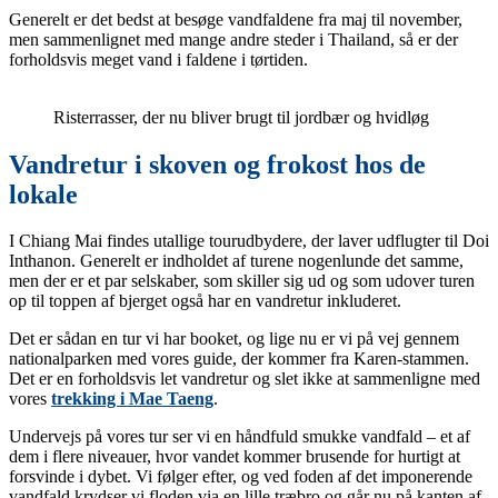
Generelt er det bedst at besøge vandfaldene fra maj til november,
men sammenlignet med mange andre steder i Thailand, så er der
forholdsvis meget vand i faldene i tørtiden.
Risterrasser, der nu bliver brugt til jordbær og hvidløg
Vandretur i skoven og frokost hos de
lokale
I Chiang Mai findes utallige tourudbydere, der laver udflugter til Doi
Inthanon. Generelt er indholdet af turene nogenlunde det samme,
men der er et par selskaber, som skiller sig ud og som udover turen
op til toppen af bjerget også har en vandretur inkluderet.
Det er sådan en tur vi har booket, og lige nu er vi på vej gennem
nationalparken med vores guide, der kommer fra Karen-stammen.
Det er en forholdsvis let vandretur og slet ikke at sammenligne med
vores
trekking i Mae Taeng
.
Undervejs på vores tur ser vi en håndfuld smukke vandfald – et af
dem i flere niveauer, hvor vandet kommer brusende for hurtigt at
forsvinde i dybet. Vi følger efter, og ved foden af det imponerende
vandfald krydser vi floden via en lille træbro og går nu på kanten af