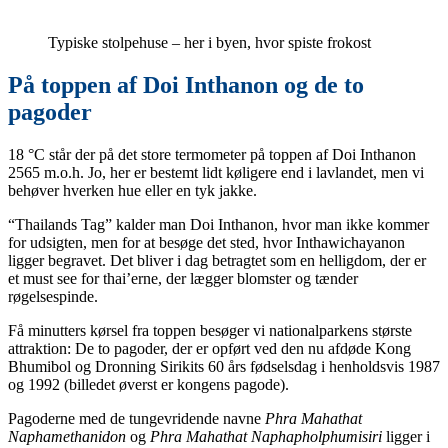
Typiske stolpehuse – her i byen, hvor spiste frokost
På toppen af Doi Inthanon og de to
pagoder
18 °C står der på det store termometer på toppen af Doi Inthanon
2565 m.o.h. Jo, her er bestemt lidt køligere end i lavlandet, men vi
behøver hverken hue eller en tyk jakke.
“Thailands Tag” kalder man Doi Inthanon, hvor man ikke kommer
for udsigten, men for at besøge det sted, hvor Inthawichayanon
ligger begravet. Det bliver i dag betragtet som en helligdom, der er
et must see for thai’erne, der lægger blomster og tænder
røgelsespinde.
Få minutters kørsel fra toppen besøger vi nationalparkens største
attraktion: De to pagoder, der er opført ved den nu afdøde Kong
Bhumibol og Dronning Sirikits 60 års fødselsdag i henholdsvis 1987
og 1992 (billedet øverst er kongens pagode).
Pagoderne med de tungevridende navne
Phra Mahathat
Naphamethanidon
og
Phra Mahathat Naphapholphumisiri
ligger i