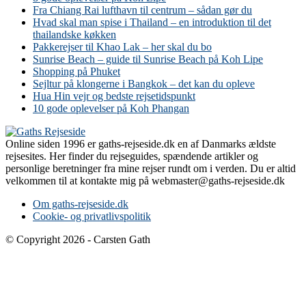
Fra Chiang Rai lufthavn til centrum – sådan gør du
Hvad skal man spise i Thailand – en introduktion til det
thailandske køkken
Pakkerejser til Khao Lak – her skal du bo
Sunrise Beach – guide til Sunrise Beach på Koh Lipe
Shopping på Phuket
Sejltur på klongerne i Bangkok – det kan du opleve
Hua Hin vejr og bedste rejsetidspunkt
10 gode oplevelser på Koh Phangan
Online siden 1996 er gaths-rejseside.dk en af Danmarks ældste
rejsesites. Her finder du rejseguides, spændende artikler og
personlige beretninger fra mine rejser rundt om i verden. Du er altid
velkommen til at kontakte mig på webmaster@gaths-rejseside.dk
Om gaths-rejseside.dk
Cookie- og privatlivspolitik
© Copyright 2026 - Carsten Gath