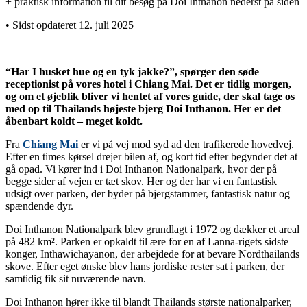
+ praktisk information til dit besøg på Doi Inthanon nederst på siden
• Sidst opdateret 12. juli 2025
“Har I husket hue og en tyk jakke?”, spørger den søde
receptionist på vores hotel i Chiang Mai. Det er tidlig morgen,
og om et øjeblik bliver vi hentet af vores guide, der skal tage os
med op til Thailands højeste bjerg Doi Inthanon. Her er det
åbenbart koldt – meget koldt.
Fra
Chiang Mai
er vi på vej mod syd ad den trafikerede hovedvej.
Efter en times kørsel drejer bilen af, og kort tid efter begynder det at
gå opad. Vi kører ind i Doi Inthanon Nationalpark, hvor der på
begge sider af vejen er tæt skov. Her og der har vi en fantastisk
udsigt over parken, der byder på bjergstammer, fantastisk natur og
spændende dyr.
Doi Inthanon Nationalpark blev grundlagt i 1972 og dækker et areal
på 482 km². Parken er opkaldt til ære for en af Lanna-rigets sidste
konger, Inthawichayanon, der arbejdede for at bevare Nordthailands
skove. Efter eget ønske blev hans jordiske rester sat i parken, der
samtidig fik sit nuværende navn.
Doi Inthanon hører ikke til blandt Thailands største nationalparker,