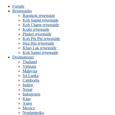
Forside
Rejseguides
Bangkok rejseguide
Koh Samui rejseguide
Koh Chang rejseguide
Krabi rejseguide
Phuket rejseguide
Koh Phi Phi rejseguide
Hua Hin rejseguide
Khao Lak rejseguide
Koh Samet rejseguide
Destinationer
Thailand
Vietnam
Malaysia
Sri Lanka
Cambodja
Indien
Nepal
Indonesien
Kina
Asien
Mexico
Nordamerika