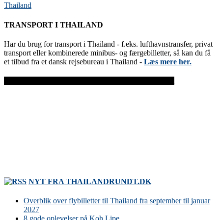
Thailand
TRANSPORT I THAILAND
Har du brug for transport i Thailand - f.eks. lufthavnstransfer, privat
transport eller kombinerede minibus- og færgebilletter, så kan du få
et tilbud fra et dansk rejsebureau i Thailand -
Læs mere her.
FØLG GATHS-REJSESIDE.DK PÅ FACEBOOK
NYT FRA THAILANDRUNDT.DK
Overblik over flybilletter til Thailand fra september til januar
2027
8 gode oplevelser på Koh Lipe