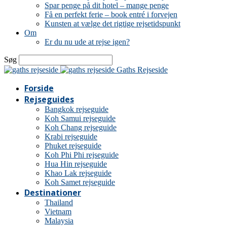
Spar penge på dit hotel – mange penge
Få en perfekt ferie – book entré i forvejen
Kunsten at vælge det rigtige rejsetidspunkt
Om
Er du nu ude at rejse igen?
Søg
Gaths Rejseside
Forside
Rejseguides
Bangkok rejseguide
Koh Samui rejseguide
Koh Chang rejseguide
Krabi rejseguide
Phuket rejseguide
Koh Phi Phi rejseguide
Hua Hin rejseguide
Khao Lak rejseguide
Koh Samet rejseguide
Destinationer
Thailand
Vietnam
Malaysia