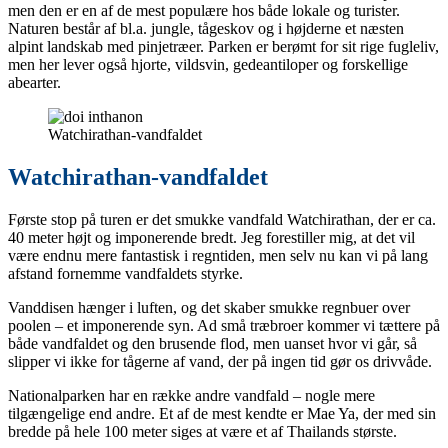
men den er en af de mest populære hos både lokale og turister.
Naturen består af bl.a. jungle, tågeskov og i højderne et næsten
alpint landskab med pinjetræer. Parken er berømt for sit rige fugleliv,
men her lever også hjorte, vildsvin, gedeantiloper og forskellige
abearter.
Watchirathan-vandfaldet
Watchirathan-vandfaldet
Første stop på turen er det smukke vandfald Watchirathan, der er ca.
40 meter højt og imponerende bredt. Jeg forestiller mig, at det vil
være endnu mere fantastisk i regntiden, men selv nu kan vi på lang
afstand fornemme vandfaldets styrke.
Vanddisen hænger i luften, og det skaber smukke regnbuer over
poolen – et imponerende syn. Ad små træbroer kommer vi tættere på
både vandfaldet og den brusende flod, men uanset hvor vi går, så
slipper vi ikke for tågerne af vand, der på ingen tid gør os drivvåde.
Nationalparken har en række andre vandfald – nogle mere
tilgængelige end andre. Et af de mest kendte er Mae Ya, der med sin
bredde på hele 100 meter siges at være et af Thailands største.