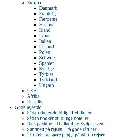
Europa
Danmark
Frankrig
Færøerne
Holland
Irland
Island
Italien
Letland
Polen
Schweiz
Spanien
Sverige
Tyrkiet
Tyskland
Ungarn
USA
Afrika
Rejseliv
Gode rejseråd
Sådan finder du billige flybilletter
Sådan booker du billige hoteller
Backpacking i Thailand og Sydøstasien
Sundhed på rejsen – få gode råd her
15 måder at spare penge på når du rejser