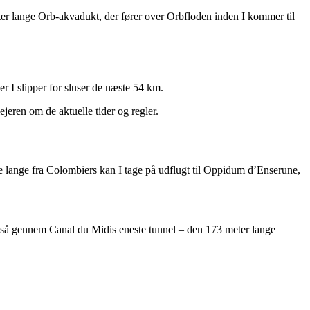
 meter lange Orb-akvadukt, der fører over Orbfloden inden I kommer til
r I slipper for sluser de næste 54 km.
jeren om de aktuelle tider og regler.
ke lange fra Colombiers kan I tage på udflugt til Oppidum d’Enserune,
gså gennem Canal du Midis eneste tunnel – den 173 meter lange