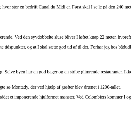
er, hvor stor en bedrift Canal du Midi er. Først skal I sejle på den 240
nde. Ved den syvdobbelte sluse bliver I løftet knap 22 meter, hvorefte
spunkter, og at I skal sætte god tid af til det. Forhør jeg hos bådudle
g. Selve byen har en god bager og en stribe glimrende restauranter. Ik
gte sø Montady, der ved hjælp af grøfter blev drænet i 1200-tallet.
 området et imponerende hjulformet mønster. Ved Colombiers kommer I o