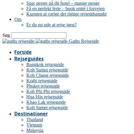
Spar penge på dit hotel – mange penge
Få en perfekt ferie – book entré i forvejen
Kunsten at vælge det rigtige rejsetidspunkt
Om
Er du nu ude at rejse igen?
Søg
Gaths Rejseside
Forside
Rejseguides
Bangkok rejseguide
Koh Samui rejseguide
Koh Chang rejseguide
Krabi rejseguide
Phuket rejseguide
Koh Phi Phi rejseguide
Hua Hin rejseguide
Khao Lak rejseguide
Koh Samet rejseguide
Destinationer
Thailand
Vietnam
Malaysia