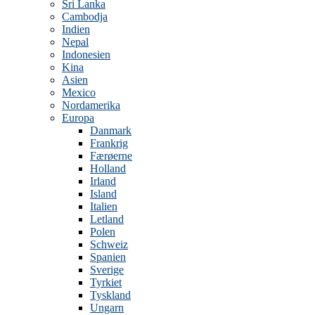
Sri Lanka
Cambodja
Indien
Nepal
Indonesien
Kina
Asien
Mexico
Nordamerika
Europa
Danmark
Frankrig
Færøerne
Holland
Irland
Island
Italien
Letland
Polen
Schweiz
Spanien
Sverige
Tyrkiet
Tyskland
Ungarn