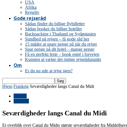
USA
Afrika
Rejseliv
Gode rejseråd
Sådan finder du billige flybilletter
Sådan booker du billige hoteller
Backpacking i Thailand og Sydøstasien
Sundhed på rejsen – få gode råd her
15 måder at spare penge på når du rejser
Spar penge på dit hotel – mange penge
Få en perfekt ferie – book entré i forvejen
Kunsten at vælge det rigtige rejsetidspunkt
Om
Er du nu ude at rejse igen?
Hjem
Frankrig
Seværdigheder langs Canal du Midi
Europa
Frankrig
Seværdigheder langs Canal du Midi
Et overblik over Canal du Midis største seværdigheder fra Middelhave