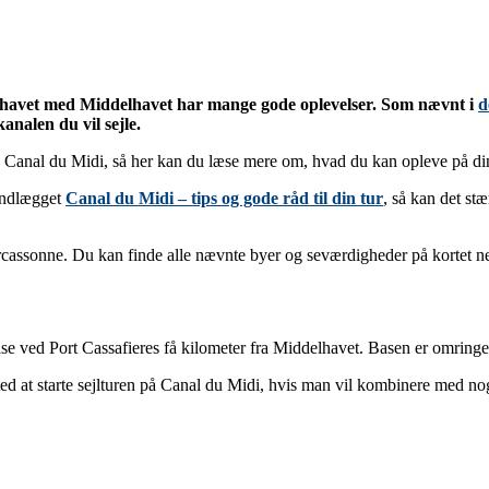
rhavet med Middelhavet har mange gode oplevelser. Som nævnt i
d
analen du vil sejle.
s Canal du Midi, så her kan du læse mere om, hvad du kan opleve på din
 indlægget
Canal du Midi – tips og gode råd til din tur
, så kan det st
assonne. Du kan finde alle nævnte byer og seværdigheder på kortet ne
se ved Port Cassafieres få kilometer fra Middelhavet. Basen er omringet
sted at starte sejlturen på Canal du Midi, hvis man vil kombinere med nog