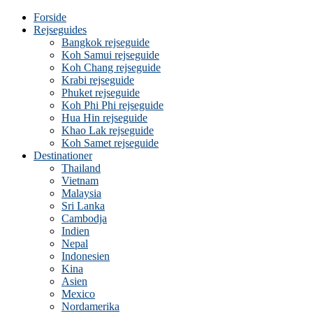
Forside
Rejseguides
Bangkok rejseguide
Koh Samui rejseguide
Koh Chang rejseguide
Krabi rejseguide
Phuket rejseguide
Koh Phi Phi rejseguide
Hua Hin rejseguide
Khao Lak rejseguide
Koh Samet rejseguide
Destinationer
Thailand
Vietnam
Malaysia
Sri Lanka
Cambodja
Indien
Nepal
Indonesien
Kina
Asien
Mexico
Nordamerika