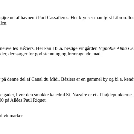
højre ud af havnen i Port Cassafieres. Her krydser man først Libron-flod
alen.
illeneuve-les-Béziers. Her kan I bl.a. besøge vingården
Vignoble Alma Ce
ilder, der sørger for god stemning og fremragende mad.
r på denne del af Canal du Midi. Béziers er en gammel by og bl.a. kendt
de gader, hvor den smukke katedral St. Nazaire er et af højdepunkterne
3.00 på Allées Paul Riquet.
al vinmarker