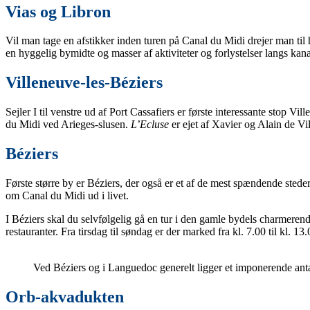
Vias og Libron
Vil man tage en afstikker inden turen på Canal du Midi drejer man til 
en hyggelig bymidte og masser af aktiviteter og forlystelser langs kan
Villeneuve-les-Béziers
Sejler I til venstre ud af Port Cassafiers er første interessante stop V
du Midi ved Arieges-slusen.
L’Ecluse
er ejet af Xavier og Alain de V
Béziers
Første større by er Béziers, der også er et af de mest spændende stede
om Canal du Midi ud i livet.
I Béziers skal du selvfølgelig gå en tur i den gamle bydels charmeren
restauranter. Fra tirsdag til søndag er der marked fra kl. 7.00 til kl. 1
Ved Béziers og i Languedoc generelt ligger et imponerende ant
Orb-akvadukten