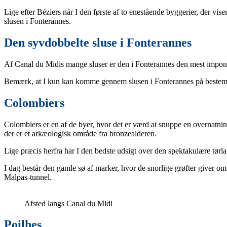
Lige efter Béziers når I den første af to enestående byggerier, der vis
slusen i Fonterannes.
Den syvdobbelte sluse i Fonterannes
Af Canal du Midis mange sluser er den i Fonterannes den mest imponere
Bemærk, at I kun kan komme gennem slusen i Fonterannes på bestemte tid
Colombiers
Colombiers er en af de byer, hvor det er værd at snuppe en overnatnin
der er et arkæologisk område fra bronzealderen.
Lige præcis herfra har I den bedste udsigt over den spektakulære tørla
I dag består den gamle sø af marker, hvor de snorlige grøfter giver
Malpas-tunnel.
Afsted langs Canal du Midi
Poilhes