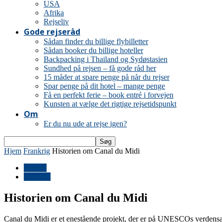
USA
Afrika
Rejseliv
Gode rejseråd
Sådan finder du billige flybilletter
Sådan booker du billige hoteller
Backpacking i Thailand og Sydøstasien
Sundhed på rejsen – få gode råd her
15 måder at spare penge på når du rejser
Spar penge på dit hotel – mange penge
Få en perfekt ferie – book entré i forvejen
Kunsten at vælge det rigtige rejsetidspunkt
Om
Er du nu ude at rejse igen?
Hjem
Frankrig
Historien om Canal du Midi
Europa
Frankrig
Historien om Canal du Midi
Canal du Midi er et enestående projekt, der er på UNESCOs verdensa