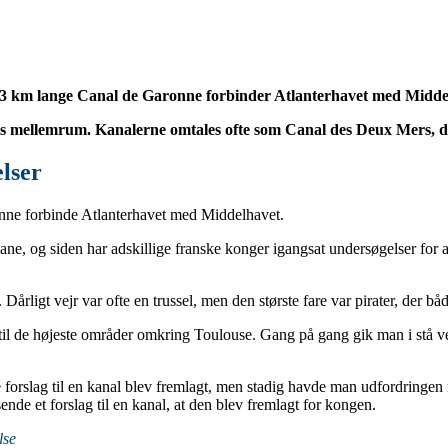
3 km lange Canal de Garonne forbinder Atlanterhavet med Midde
rs mellemrum. Kanalerne omtales ofte som Canal des Deux Mers, d
lser
unne forbinde Atlanterhavet med Middelhavet.
bane, og siden har adskillige franske konger igangsat undersøgelser for 
rligt vejr var ofte en trussel, men den største fare var pirater, der bå
il de højeste områder omkring Toulouse. Gang på gang gik man i stå ved
 forslag til en kanal blev fremlagt, men stadig havde man udfordringen 
e et forslag til en kanal, at den blev fremlagt for kongen.
lse