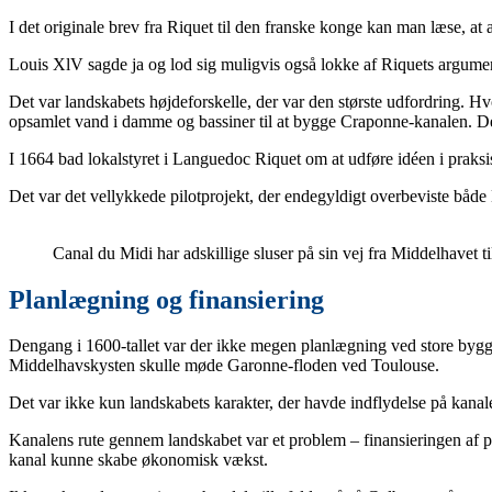
I det originale brev fra Riquet til den franske konge kan man læse, at
Louis XlV sagde ja og lod sig muligvis også lokke af Riquets argument
Det var landskabets højdeforskelle, der var den største udfordring. H
opsamlet vand i damme og bassiner til at bygge Craponne-kanalen. Den 
I 1664 bad lokalstyret i Languedoc Riquet om at udføre idéen i praksis.
Det var det vellykkede pilotprojekt, der endegyldigt overbeviste både
Canal du Midi har adskillige sluser på sin vej fra Middelhavet t
Planlægning og finansiering
Dengang i 1600-tallet var der ikke megen planlægning ved store bygger
Middelhavskysten skulle møde Garonne-floden ved Toulouse.
Det var ikke kun landskabets karakter, der havde indflydelse på ka
Kanalens rute gennem landskabet var et problem – finansieringen af pro
kanal kunne skabe økonomisk vækst.