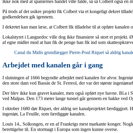
Ikke nok med at spaniernes handel ville falde, så så Colbert også en
På trods af det usikre projekt fik Colbert via et kongeligt dekret till
godkendelsen gik igennem.
I dekretet kan man læse, at Colbert fik tilladelse til at opføre kana
Lokalstyret i Languedoc ville dog ikke finansiere så stort et projekt
af egne midler mod at han fik de penge han fik ind som skatteopkræv
Canal du Midis grundlægger Pierre-Poul Riquet så aldrig kanal
Arbejdet med kanalen går i gang
I slutningen af 1666 begyndte arbejdet med kanalen for alvor. Ingeniø
den store dam ved Bassin de St. Ferreol, der var det største ingeniøra
Der blev ikke kun gravet kanaler, men også opført nye havne. Bl.a i S
ved Malpas. Den 173 meter lange tunnel går gennem en bakke ved 
I oktober 1680 dør Riquet, der aldrig ser kanalprojektet færdiggjort. 
ingeniør, La Feuille, som færdiggør kanalen.
Louis 14., Solkongen, er en af Frankrigs mest markante konger. Nogle 
berettigelse til. En stormagt i Europa som ingen kunne overse.