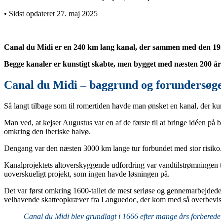
• Sidst opdateret 27. maj 2025
Canal du Midi er en 240 km lang kanal, der sammen med den 19
Begge kanaler er kunstigt skabte, men bygget med næsten 200 å
Canal du Midi – baggrund og forundersøge
Så langt tilbage som til romertiden havde man ønsket en kanal, der k
Man ved, at kejser Augustus var en af de første til at bringe idéen på 
omkring den iberiske halvø.
Dengang var den næsten 3000 km lange tur forbundet med stor risiko. Då
Kanalprojektets altoverskyggende udfordring var vandtilstrømningen t
uoverskueligt projekt, som ingen havde løsningen på.
Det var først omkring 1600-tallet de mest seriøse og gennemarbejdede
velhavende skatteopkræver fra Languedoc, der kom med så overbevisend
Canal du Midi blev grundlagt i 1666 efter mange års forberede