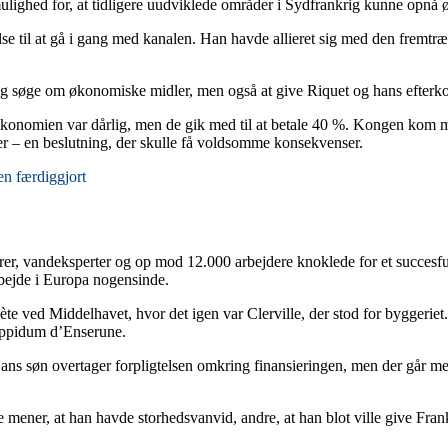
 mulighed for, at tidligere uudviklede områder i Sydfrankrig kunne opn
adelse til at gå i gang med kanalen. Han havde allieret sig med den fremt
len og søge om økonomiske midler, men også at give Riquet og hans efter
. Økonomien var dårlig, men de gik med til at betale 40 %. Kongen kom m
er – en beslutning, der skulle få voldsomme konsekvenser.
en færdiggjort
rer, vandeksperter og op mod 12.000 arbejdere knoklede for et succesfuld
rbejde i Europa nogensinde.
ète ved Middelhavet, hvor det igen var Clerville, der stod for byggerie
Oppidum d’Enserune.
Hans søn overtager forpligtelsen omkring finansieringen, men der går me
mener, at han havde storhedsvanvid, andre, at han blot ville give Frank