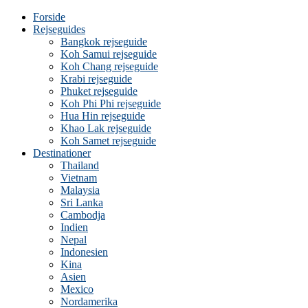
Forside
Rejseguides
Bangkok rejseguide
Koh Samui rejseguide
Koh Chang rejseguide
Krabi rejseguide
Phuket rejseguide
Koh Phi Phi rejseguide
Hua Hin rejseguide
Khao Lak rejseguide
Koh Samet rejseguide
Destinationer
Thailand
Vietnam
Malaysia
Sri Lanka
Cambodja
Indien
Nepal
Indonesien
Kina
Asien
Mexico
Nordamerika