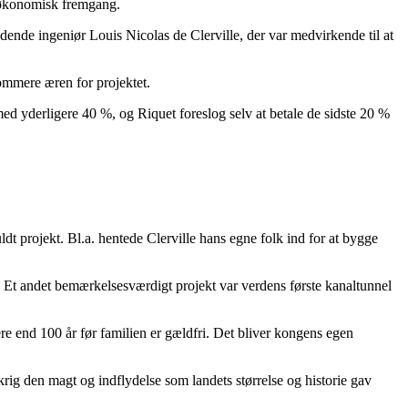
å økonomisk fremgang.
rædende ingeniør Louis Nicolas de Clerville, der var medvirkende til at
kommere æren for projektet.
ed yderligere 40 %, og Riquet foreslog selv at betale de sidste 20 %
t projekt. Bl.a. hentede Clerville hans egne folk ind for at bygge
t. Et andet bemærkelsesværdigt projekt var verdens første kanaltunnel
re end 100 år før familien er gældfri. Det bliver kongens egen
rig den magt og indflydelse som landets størrelse og historie gav