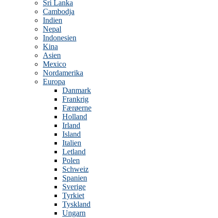
Sri Lanka
Cambodja
Indien
Nepal
Indonesien
Kina
Asien
Mexico
Nordamerika
Europa
Danmark
Frankrig
Færøerne
Holland
Irland
Island
Italien
Letland
Polen
Schweiz
Spanien
Sverige
Tyrkiet
Tyskland
Ungarn