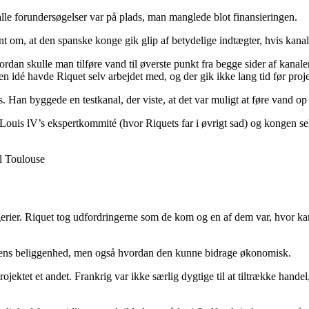
 alle forundersøgelser var på plads, man manglede blot finansieringen.
 om, at den spanske konge gik glip af betydelige indtægter, hvis kanale
vordan skulle man tilføre vand til øverste punkt fra begge sider af kan
idé havde Riquet selv arbejdet med, og der gik ikke lang tid før projek
 Han byggede en testkanal, der viste, at det var muligt at føre vand op t
 Louis lV’s ekspertkommité (hvor Riquets far i øvrigt sad) og kongen sel
il Toulouse
ier. Riquet tog udfordringerne som de kom og en af dem var, hvor kanalen
nalens beliggenhed, men også hvordan den kunne bidrage økonomisk.
jektet et andet. Frankrig var ikke særlig dygtige til at tiltrække handel