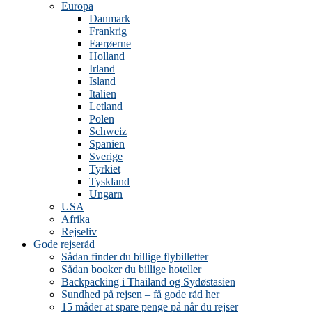
Europa
Danmark
Frankrig
Færøerne
Holland
Irland
Island
Italien
Letland
Polen
Schweiz
Spanien
Sverige
Tyrkiet
Tyskland
Ungarn
USA
Afrika
Rejseliv
Gode rejseråd
Sådan finder du billige flybilletter
Sådan booker du billige hoteller
Backpacking i Thailand og Sydøstasien
Sundhed på rejsen – få gode råd her
15 måder at spare penge på når du rejser