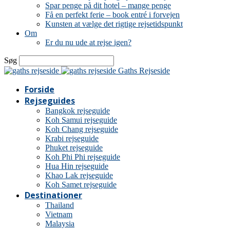
Spar penge på dit hotel – mange penge
Få en perfekt ferie – book entré i forvejen
Kunsten at vælge det rigtige rejsetidspunkt
Om
Er du nu ude at rejse igen?
Søg
Gaths Rejseside
Forside
Rejseguides
Bangkok rejseguide
Koh Samui rejseguide
Koh Chang rejseguide
Krabi rejseguide
Phuket rejseguide
Koh Phi Phi rejseguide
Hua Hin rejseguide
Khao Lak rejseguide
Koh Samet rejseguide
Destinationer
Thailand
Vietnam
Malaysia