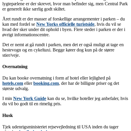
lygtepælene er der skrevet, hvor man befinder sig, men Central Park
er generelt ikke særlig godt skiltet.
Året rundt er der masser af forskellige arrangementer i parken – du
kan med fordel se
New Yorks officielle turistside
, hvis du vil se
hvad der sker under dit ophold i byen. Flere steder i parken er der i
øvrigt informationscentre.
Det er nemt at gå rundt i parken, men det er også muligt at tage en
hestevogn og en cykeltaxi. Begge kører dog kun på de større
stier/veje.
Overnatning
Du kan booke overnatning i form af hotel eller lejlighed på
hotels.com
eller
booking.com
, der har de billigste priser og det
største udvalg.
I min
New York Guide
kan du se, hvilke hoteller jeg anbefaler, hvis
du vil bo godt til en rimelig pris.
Husk
Tjek udenrigsministeriet rejsevejledning til USA inden du tager