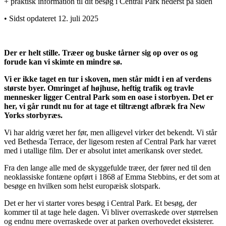
+ praktisk information til dit besøg i Central Park nederst på siden
• Sidst opdateret 12. juli 2025
Der er helt stille. Træer og buske tårner sig op over os og
forude kan vi skimte en mindre sø.
Vi er ikke taget en tur i skoven, men står midt i en af verdens
største byer. Omringet af højhuse, heftig trafik og travle
mennesker ligger Central Park som en oase i storbyen. Det er
her, vi går rundt nu for at tage et tiltrængt afbræk fra New
Yorks storbyræs.
Vi har aldrig været her før, men alligevel virker det bekendt. Vi står
ved Bethesda Terrace, der ligesom resten af Central Park har været
med i utallige film. Der er absolut intet amerikansk over stedet.
Fra den lange alle med de skyggefulde træer, der fører ned til den
neoklassiske fontæne opført i 1868 af Emma Stebbins, er det som at
besøge en hvilken som helst europæisk slotspark.
Det er her vi starter vores besøg i Central Park. Et besøg, der
kommer til at tage hele dagen. Vi bliver overraskede over størrelsen
og endnu mere overraskede over at parken overhovedet eksisterer.