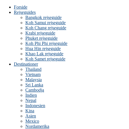
Forside
Rejseguides
Bangkok rejseguide
Koh Samui rejseguide
Koh Chang rejseguide
Krabi rejseguide
Phuket rejseguide
Koh Phi Phi rejseguide
Hua Hin rejseguide
Khao Lak rejseguide
Koh Samet rejseguide
Destinationer
Thailand
Vietnam
Malaysia
Sri Lanka
Cambodja
Indien
Nepal
Indonesien
Kina
Asien
Mexico
Nordamerika