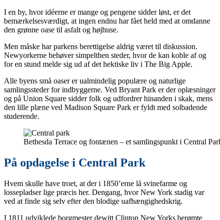
I en by, hvor idéerne er mange og pengene sidder løst, er det
bemærkelsesværdigt, at ingen endnu har fået held med at omdanne
den grønne oase til asfalt og højhuse.
Men måske har parkens berettigelse aldrig været til diskussion.
Newyorkerne behøver simpelthen steder, hvor de kan koble af og
for en stund melde sig ud af det hektiske liv i The Big Apple.
Alle byens små oaser er ualmindelig populære og naturlige
samlingssteder for indbyggerne. Ved Bryant Park er der oplæsninger
og på Union Square sidder folk og udfordrer hinanden i skak, mens
den lille plæne ved Madison Square Park er fyldt med solbadende
studerende.
Bethesda Terrace og fontænen – et samlingspunkt i Central Par
På opdagelse i Central Park
Hvem skulle have troet, at der i 1850’erne lå svinefarme og
lossepladser lige præcis her. Dengang, hvor New York stadig var
ved at finde sig selv efter den blodige uafhængighedskrig.
I 1811 udviklede borgmester dewitt Clinton New Yorks berømte