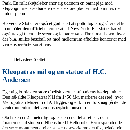
Park. En rulleskøjteløber snor sig udenom en barnepige med
klapvogn, mens solbadere deler de store plæner med familier, der
holder picnic.
Belvedere Slottet er også et godt sted at spotte fugle, og så er det her,
man måler den officielle temperatur i New York. Fra slottet har vi
også udsigt til en lille scene og længere væk The Great Lawn, hvor
der bl.a. spilles baseball og med mellemrum afholdes koncerter med
verdensberømte kunstnere.
Belvedere Slottet
Kleopatras nål og en statue af H.C.
Andersen
Egentlig burde den store obelisk være et af parkens højdepunkter.
Den såkaldte Kleopatras Nål fra 1450 f.kr. markerer det sted, hvor
Metropolitan Museum of Art ligger, og er kun en forsmag på det, der
venter indenfor i det verdensberømte museum.
Obelisken er 21 meter høj og er den ene del af et par, der i
faraoernes tid stod ved Nilens bred i Heliopolis. Hvor spændende
det store monument end er, så ser newyorkerne det tilsyneladende