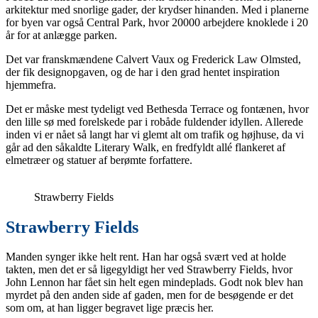
arkitektur med snorlige gader, der krydser hinanden. Med i planerne
for byen var også Central Park, hvor 20000 arbejdere knoklede i 20
år for at anlægge parken.
Det var franskmændene Calvert Vaux og Frederick Law Olmsted,
der fik designopgaven, og de har i den grad hentet inspiration
hjemmefra.
Det er måske mest tydeligt ved Bethesda Terrace og fontænen, hvor
den lille sø med forelskede par i robåde fuldender idyllen. Allerede
inden vi er nået så langt har vi glemt alt om trafik og højhuse, da vi
går ad den såkaldte Literary Walk, en fredfyldt allé flankeret af
elmetræer og statuer af berømte forfattere.
Strawberry Fields
Strawberry Fields
Manden synger ikke helt rent. Han har også svært ved at holde
takten, men det er så ligegyldigt her ved Strawberry Fields, hvor
John Lennon har fået sin helt egen mindeplads. Godt nok blev han
myrdet på den anden side af gaden, men for de besøgende er det
som om, at han ligger begravet lige præcis her.