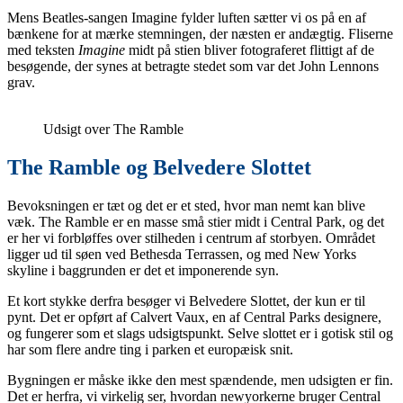
Mens Beatles-sangen Imagine fylder luften sætter vi os på en af
bænkene for at mærke stemningen, der næsten er andægtig. Fliserne
med teksten
Imagine
midt på stien bliver fotograferet flittigt af de
besøgende, der synes at betragte stedet som var det John Lennons
grav.
Udsigt over The Ramble
The Ramble og Belvedere Slottet
Bevoksningen er tæt og det er et sted, hvor man nemt kan blive
væk. The Ramble er en masse små stier midt i Central Park, og det
er her vi forbløffes over stilheden i centrum af storbyen. Området
ligger ud til søen ved Bethesda Terrassen, og med New Yorks
skyline i baggrunden er det et imponerende syn.
Et kort stykke derfra besøger vi Belvedere Slottet, der kun er til
pynt. Det er opført af Calvert Vaux, en af Central Parks designere,
og fungerer som et slags udsigtspunkt. Selve slottet er i gotisk stil og
har som flere andre ting i parken et europæisk snit.
Bygningen er måske ikke den mest spændende, men udsigten er fin.
Det er herfra, vi virkelig ser, hvordan newyorkerne bruger Central