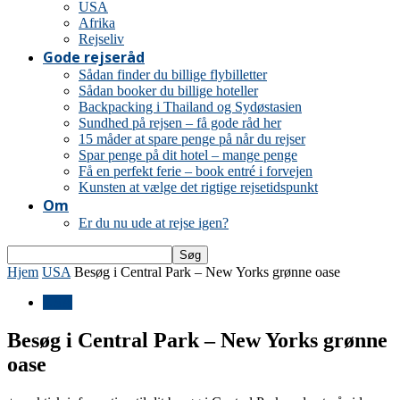
USA
Afrika
Rejseliv
Gode rejseråd
Sådan finder du billige flybilletter
Sådan booker du billige hoteller
Backpacking i Thailand og Sydøstasien
Sundhed på rejsen – få gode råd her
15 måder at spare penge på når du rejser
Spar penge på dit hotel – mange penge
Få en perfekt ferie – book entré i forvejen
Kunsten at vælge det rigtige rejsetidspunkt
Om
Er du nu ude at rejse igen?
Hjem
USA
Besøg i Central Park – New Yorks grønne oase
USA
Besøg i Central Park – New Yorks grønne
oase