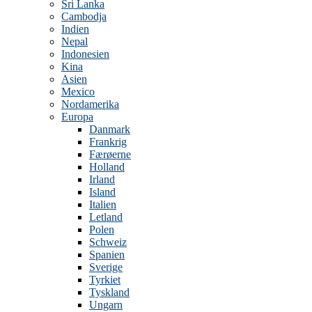
Sri Lanka
Cambodja
Indien
Nepal
Indonesien
Kina
Asien
Mexico
Nordamerika
Europa
Danmark
Frankrig
Færøerne
Holland
Irland
Island
Italien
Letland
Polen
Schweiz
Spanien
Sverige
Tyrkiet
Tyskland
Ungarn