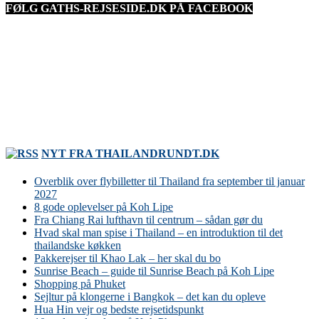
FØLG GATHS-REJSESIDE.DK PÅ FACEBOOK
NYT FRA THAILANDRUNDT.DK
Overblik over flybilletter til Thailand fra september til januar
2027
8 gode oplevelser på Koh Lipe
Fra Chiang Rai lufthavn til centrum – sådan gør du
Hvad skal man spise i Thailand – en introduktion til det
thailandske køkken
Pakkerejser til Khao Lak – her skal du bo
Sunrise Beach – guide til Sunrise Beach på Koh Lipe
Shopping på Phuket
Sejltur på klongerne i Bangkok – det kan du opleve
Hua Hin vejr og bedste rejsetidspunkt