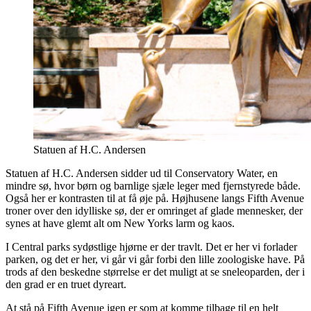
Statuen af H.C. Andersen
Statuen af H.C. Andersen sidder ud til Conservatory Water, en
mindre sø, hvor børn og barnlige sjæle leger med fjernstyrede både.
Også her er kontrasten til at få øje på. Højhusene langs Fifth Avenue
troner over den idylliske sø, der er omringet af glade mennesker, der
synes at have glemt alt om New Yorks larm og kaos.
I Central parks sydøstlige hjørne er der travlt. Det er her vi forlader
parken, og det er her, vi går vi går forbi den lille zoologiske have. På
trods af den beskedne størrelse er det muligt at se sneleoparden, der i
den grad er en truet dyreart.
At stå på Fifth Avenue igen er som at komme tilbage til en helt