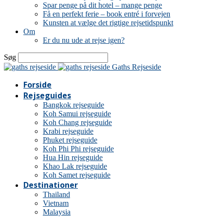
Spar penge på dit hotel – mange penge
Få en perfekt ferie – book entré i forvejen
Kunsten at vælge det rigtige rejsetidspunkt
Om
Er du nu ude at rejse igen?
Søg
Gaths Rejseside
Forside
Rejseguides
Bangkok rejseguide
Koh Samui rejseguide
Koh Chang rejseguide
Krabi rejseguide
Phuket rejseguide
Koh Phi Phi rejseguide
Hua Hin rejseguide
Khao Lak rejseguide
Koh Samet rejseguide
Destinationer
Thailand
Vietnam
Malaysia