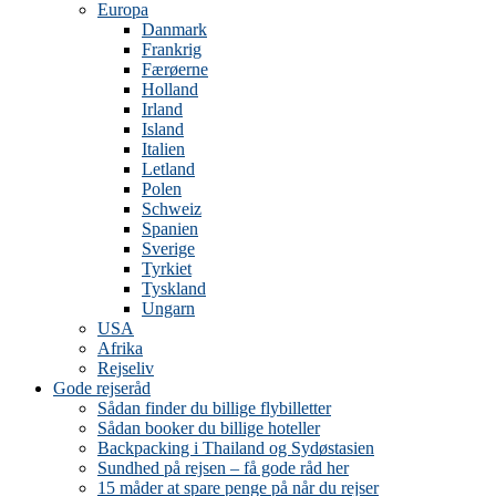
Europa
Danmark
Frankrig
Færøerne
Holland
Irland
Island
Italien
Letland
Polen
Schweiz
Spanien
Sverige
Tyrkiet
Tyskland
Ungarn
USA
Afrika
Rejseliv
Gode rejseråd
Sådan finder du billige flybilletter
Sådan booker du billige hoteller
Backpacking i Thailand og Sydøstasien
Sundhed på rejsen – få gode råd her
15 måder at spare penge på når du rejser