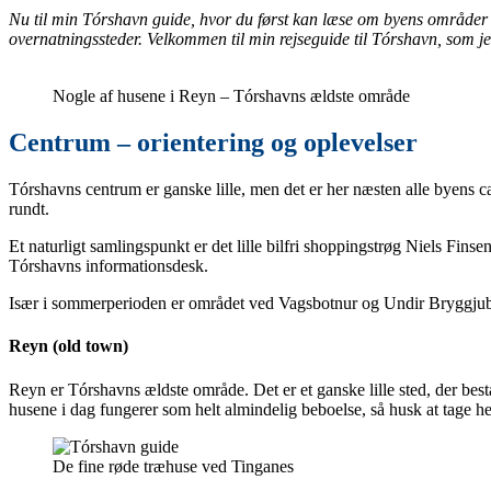
Nu til min Tórshavn guide, hvor du først kan læse om byens områder og o
overnatningssteder. Velkommen til min rejseguide til Tórshavn, som j
Nogle af husene i Reyn – Tórshavns ældste område
Centrum – orientering og oplevelser
Tórshavns centrum er ganske lille, men det er her næsten alle byens ca
rundt.
Et naturligt samlingspunkt er det lille bilfri shoppingstrøg Niels Fins
Tórshavns informationsdesk.
Især i sommerperioden er området ved Vagsbotnur og Undir Bryggjubakka
Reyn (old town)
Reyn er Tórshavns ældste område. Det er et ganske lille sted, der best
husene i dag fungerer som helt almindelig beboelse, så husk at tage he
De fine røde træhuse ved Tinganes