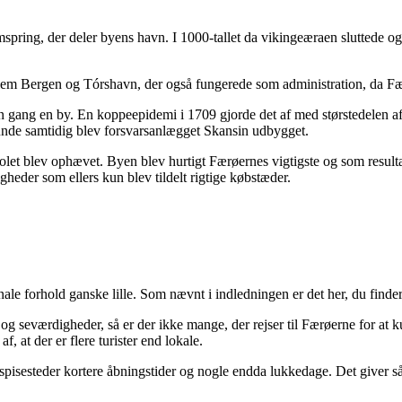
fremspring, der deler byens havn. I 1000-tallet da vikingeæraen sluttede
mellem Bergen og Tórshavn, der også fungerede som administration, da F
 en gang en by. En koppeepidemi i 1709 gjorde det af med størstedelen af
unde samtidig blev forsvarsanlægget Skansin udbygget.
let blev ophævet. Byen blev hurtigt Færøernes vigtigste og som resultat
gheder som ellers kun blev tildelt rigtige købstæder.
le forhold ganske lille. Som nævnt i indledningen er det her, du finder d
g seværdigheder, så er der ikke mange, der rejser til Færøerne for at k
 at der er flere turister end lokale.
spisesteder kortere åbningstider og nogle endda lukkedage. Det giver s