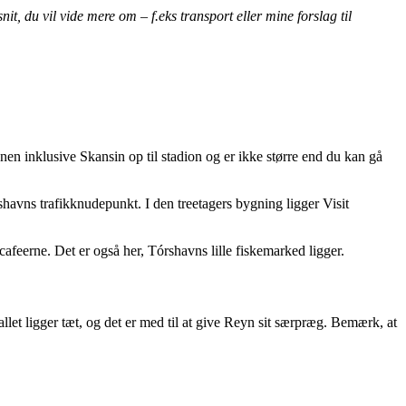
t, du vil vide mere om – f.eks transport eller mine forslag til
nen inklusive Skansin op til stadion og er ikke større end du kan gå
rshavns trafikknudepunkt. I den treetagers bygning ligger Visit
afeerne. Det er også her, Tórshavns lille fiskemarked ligger.
let ligger tæt, og det er med til at give Reyn sit særpræg. Bemærk, at