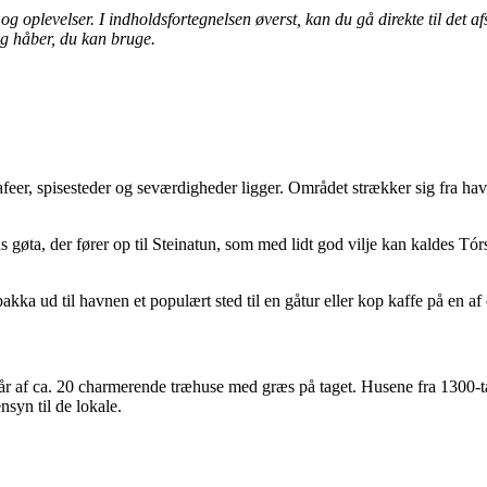
plevelser. I indholdsfortegnelsen øverst, kan du gå direkte til det afsni
eg håber, du kan bruge.
feer, spisesteder og seværdigheder ligger. Området strækker sig fra hav
ens gøta, der fører op til Steinatun, som med lidt god vilje kan kaldes Tó
 ud til havnen et populært sted til en gåtur eller kop kaffe på en af c
år af ca. 20 charmerende træhuse med græs på taget. Husene fra 1300-tal
nsyn til de lokale.