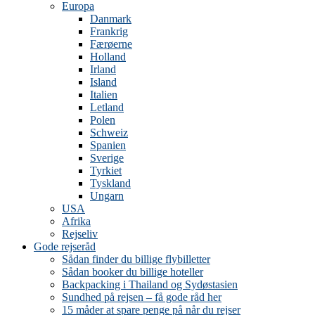
Europa
Danmark
Frankrig
Færøerne
Holland
Irland
Island
Italien
Letland
Polen
Schweiz
Spanien
Sverige
Tyrkiet
Tyskland
Ungarn
USA
Afrika
Rejseliv
Gode rejseråd
Sådan finder du billige flybilletter
Sådan booker du billige hoteller
Backpacking i Thailand og Sydøstasien
Sundhed på rejsen – få gode råd her
15 måder at spare penge på når du rejser