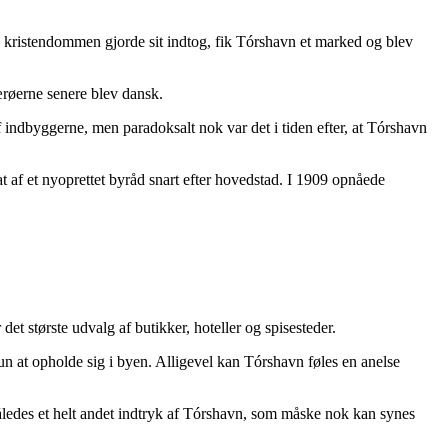
 og kristendommen gjorde sit indtog, fik Tórshavn et marked og blev
ærøerne senere blev dansk.
 indbyggerne, men paradoksalt nok var det i tiden efter, at Tórshavn
 af et nyoprettet byråd snart efter hovedstad. I 1909 opnåede
et største udvalg af butikker, hoteller og spisesteder.
un at opholde sig i byen. Alligevel kan Tórshavn føles en anelse
åledes et helt andet indtryk af Tórshavn, som måske nok kan synes