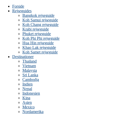
Forside
Rejseguides
Bangkok rejseguide
Koh Samui rejseguide
Koh Chang rejseguide
Krabi rejseguide
Phuket rejseguide
Koh Phi Phi rejseguide
Hua Hin rejseguide
Khao Lak rejseguide
Koh Samet rejseguide
Destinationer
Thailand
Vietnam
Malaysia
Sri Lanka
Cambodja
Indien
Nepal
Indonesien
Kina
Asien
Mexico
Nordamerika