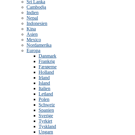
Sri Lanka
Cambodja
Indien
Nepal
Indonesien
Kina
Asien
Mexico
Nordamerika
Europa
Danmark
Frankrig
Færøerne
Holland
Irland
Island
Italien
Letland
Polen
Schweiz
Spanien
Sverige
Tyrkiet
Tyskland
Ungarn