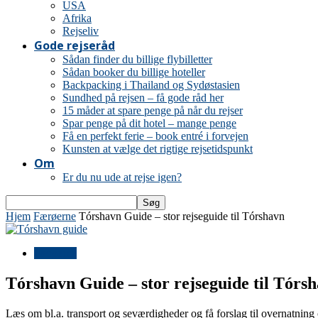
USA
Afrika
Rejseliv
Gode rejseråd
Sådan finder du billige flybilletter
Sådan booker du billige hoteller
Backpacking i Thailand og Sydøstasien
Sundhed på rejsen – få gode råd her
15 måder at spare penge på når du rejser
Spar penge på dit hotel – mange penge
Få en perfekt ferie – book entré i forvejen
Kunsten at vælge det rigtige rejsetidspunkt
Om
Er du nu ude at rejse igen?
Hjem
Færøerne
Tórshavn Guide – stor rejseguide til Tórshavn
Færøerne
Tórshavn Guide – stor rejseguide til Tórs
Læs om bl.a. transport og seværdigheder og få forslag til overnatning 