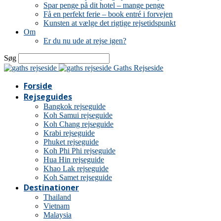
Spar penge på dit hotel – mange penge
Få en perfekt ferie – book entré i forvejen
Kunsten at vælge det rigtige rejsetidspunkt
Om
Er du nu ude at rejse igen?
Søg
Gaths Rejseside
Forside
Rejseguides
Bangkok rejseguide
Koh Samui rejseguide
Koh Chang rejseguide
Krabi rejseguide
Phuket rejseguide
Koh Phi Phi rejseguide
Hua Hin rejseguide
Khao Lak rejseguide
Koh Samet rejseguide
Destinationer
Thailand
Vietnam
Malaysia