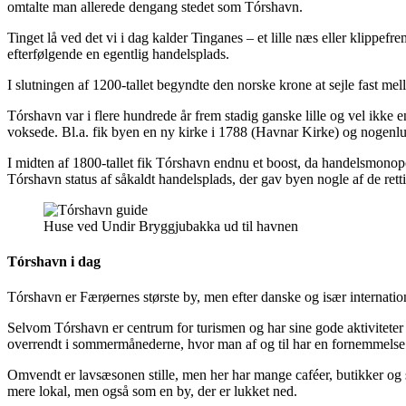
omtalte man allerede dengang stedet som Tórshavn.
Tinget lå ved det vi i dag kalder Tinganes – et lille næs eller klippe
efterfølgende en egentlig handelsplads.
I slutningen af 1200-tallet begyndte den norske krone at sejle fast 
Tórshavn var i flere hundrede år frem stadig ganske lille og vel ikke
voksede. Bl.a. fik byen en ny kirke i 1788 (Havnar Kirke) og nogenl
I midten af 1800-tallet fik Tórshavn endnu et boost, da handelsmonopo
Tórshavn status af såkaldt handelsplads, der gav byen nogle af de retti
Huse ved Undir Bryggjubakka ud til havnen
Tórshavn i dag
Tórshavn er Færøernes største by, men efter danske og især internationa
Selvom Tórshavn er centrum for turismen og har sine gode aktiviteter o
overrendt i sommermånederne, hvor man af og til har en fornemmelse af,
Omvendt er lavsæsonen stille, men her har mange caféer, butikker og 
mere lokal, men også som en by, der er lukket ned.