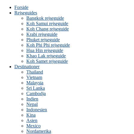
Forside
Rejseguides
Bangkok rejseguide
Koh Samui rejseguide
Koh Chang rejseguide
Krabi rejseguide
Phuket rejseguide
Koh Phi Phi rejseguide
Hua Hin rejseguide
Khao Lak rejseguide
Koh Samet rejseguide
Destinationer
Thailand
Vietnam
Malaysia
Sri Lanka
Cambodja
Indien
Nepal
Indonesien
Kina
Asien
Mexico
Nordamerika