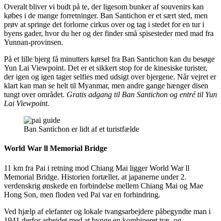
Overalt bliver vi budt på te, der ligesom bunker af souvenirs kan
købes i de mange forretninger. Ban Santichon er et sært sted, men
prøv at springe det forlorne cirkus over og tag i stedet for en tur i
byens gader, hvor du her og der finder små spisesteder med mad fra
Yunnan-provinsen.
På et lille bjerg få minutters kørsel fra Ban Santichon kan du besøge
Yun Lai Viewpoint. Det er et sikkert stop for de kinesiske turister,
der igen og igen tager selfies med udsigt over bjergene. Når vejret er
klart kan man se helt til Myanmar, men andre gange hænger disen
tungt over området.
Gratis adgang til Ban Santichon og entré til Yun
Lai Viewpoint.
Ban Santichon er lidt af et turistfælde
World War ll Memorial Bridge
11 km fra Pai i retning mod Chiang Mai ligger World War ll
Memorial Bridge. Historien fortæller, at japanerne under 2.
verdenskrig ønskede en forbindelse mellem Chiang Mai og Mae
Hong Son, men floden ved Pai var en forhindring.
Ved hjælp af elefanter og lokale tvangsarbejdere påbegyndte man i
1941 derfor arbejdet med at bygge en kombineret træ- og