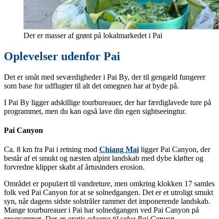
Der er masser af grønt på lokalmarkedet i Pai
Oplevelser udenfor Pai
Det er småt med seværdigheder i Pai By, der til gengæld fungerer
som base for udflugter til alt det omegnen har at byde på.
I Pai By ligger adskillige tourbureauer, der har færdiglavede ture på
programmet, men du kan også lave din egen sightseeingtur.
Pai Canyon
Ca. 8 km fra Pai i retning mod
Chiang Mai
ligger Pai Canyon, der
består af et smukt og næsten alpint landskab med dybe kløfter og
forvredne klipper skabt af årtusinders erosion.
Området er populært til vandreture, men omkring klokken 17 samles
folk ved Pai Canyon for at se solnedgangen. Det er et utroligt smukt
syn, når dagens sidste solstråler rammer det imponerende landskab.
Mange tourbureauer i Pai har solnedgangen ved Pai Canyon på
programmet.
Der er gratis adgang til selve Pai Canyon
.