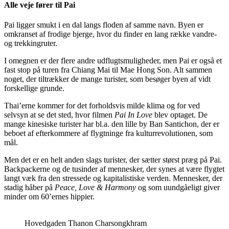
Alle veje fører til Pai
Pai ligger smukt i en dal langs floden af samme navn. Byen er
omkranset af frodige bjerge, hvor du finder en lang række vandre-
og trekkingruter.
I omegnen er der flere andre udflugtsmuligheder, men Pai er også et
fast stop på turen fra Chiang Mai til Mae Hong Son. Alt sammen
noget, der tiltrækker de mange turister, som besøger byen af vidt
forskellige grunde.
Thai’erne kommer for det forholdsvis milde klima og for ved
selvsyn at se det sted, hvor filmen
Pai In Love
blev optaget. De
mange kinesiske turister har bl.a. den lille by Ban Santichon, der er
beboet af efterkommere af flygtninge fra kulturrevolutionen, som
mål.
Men det er en helt anden slags turister, der sætter størst præg på Pai.
Backpackerne og de tusinder af mennesker, der synes at være flygtet
langt væk fra den stressede og kapitalistiske verden. Mennesker, der
stadig håber på
Peace, Love & Harmony
og som uundgåeligt giver
minder om 60’ernes hippier.
Hovedgaden Thanon Charsongkhram