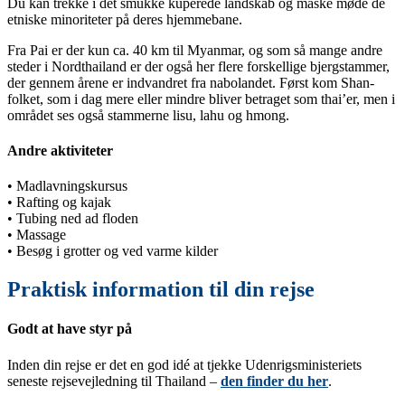
Du kan trekke i det smukke kuperede landskab og måske møde de
etniske minoriteter på deres hjemmebane.
Fra Pai er der kun ca. 40 km til Myanmar, og som så mange andre
steder i Nordthailand er der også her flere forskellige bjergstammer,
der gennem årene er indvandret fra nabolandet. Først kom Shan-
folket, som i dag mere eller mindre bliver betraget som thai’er, men i
området ses også stammerne lisu, lahu og hmong.
Andre aktiviteter
• Madlavningskursus
• Rafting og kajak
• Tubing ned ad floden
• Massage
• Besøg i grotter og ved varme kilder
Praktisk information til din rejse
Godt at have styr på
Inden din rejse er det en god idé at tjekke Udenrigsministeriets
seneste rejsevejledning til Thailand –
den finder du her
.