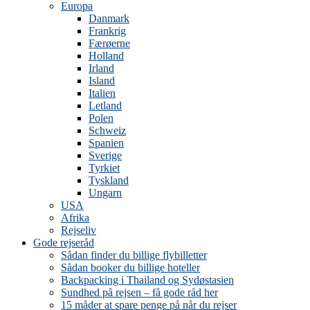
Europa
Danmark
Frankrig
Færøerne
Holland
Irland
Island
Italien
Letland
Polen
Schweiz
Spanien
Sverige
Tyrkiet
Tyskland
Ungarn
USA
Afrika
Rejseliv
Gode rejseråd
Sådan finder du billige flybilletter
Sådan booker du billige hoteller
Backpacking i Thailand og Sydøstasien
Sundhed på rejsen – få gode råd her
15 måder at spare penge på når du rejser