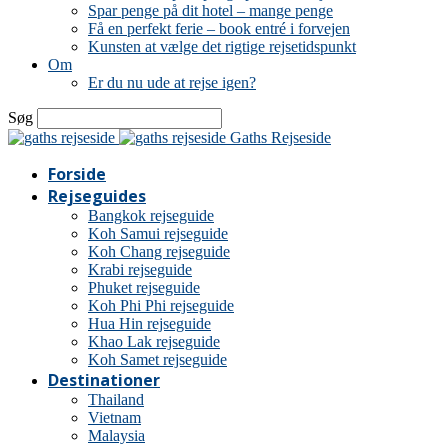
Spar penge på dit hotel – mange penge
Få en perfekt ferie – book entré i forvejen
Kunsten at vælge det rigtige rejsetidspunkt
Om
Er du nu ude at rejse igen?
Søg
Gaths Rejseside
Forside
Rejseguides
Bangkok rejseguide
Koh Samui rejseguide
Koh Chang rejseguide
Krabi rejseguide
Phuket rejseguide
Koh Phi Phi rejseguide
Hua Hin rejseguide
Khao Lak rejseguide
Koh Samet rejseguide
Destinationer
Thailand
Vietnam
Malaysia