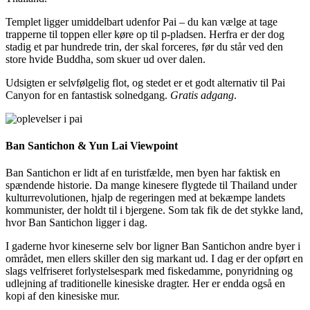
Templet ligger umiddelbart udenfor Pai – du kan vælge at tage
trapperne til toppen eller køre op til p-pladsen. Herfra er der dog
stadig et par hundrede trin, der skal forceres, før du står ved den
store hvide Buddha, som skuer ud over dalen.
Udsigten er selvfølgelig flot, og stedet er et godt alternativ til Pai
Canyon for en fantastisk solnedgang.
Gratis adgang
.
Ban Santichon & Yun Lai Viewpoint
Ban Santichon er lidt af en turistfælde, men byen har faktisk en
spændende historie. Da mange kinesere flygtede til Thailand under
kulturrevolutionen, hjalp de regeringen med at bekæmpe landets
kommunister, der holdt til i bjergene. Som tak fik de det stykke land,
hvor Ban Santichon ligger i dag.
I gaderne hvor kineserne selv bor ligner Ban Santichon andre byer i
området, men ellers skiller den sig markant ud. I dag er der opført en
slags velfriseret forlystelsespark med fiskedamme, ponyridning og
udlejning af traditionelle kinesiske dragter. Her er endda også en
kopi af den kinesiske mur.