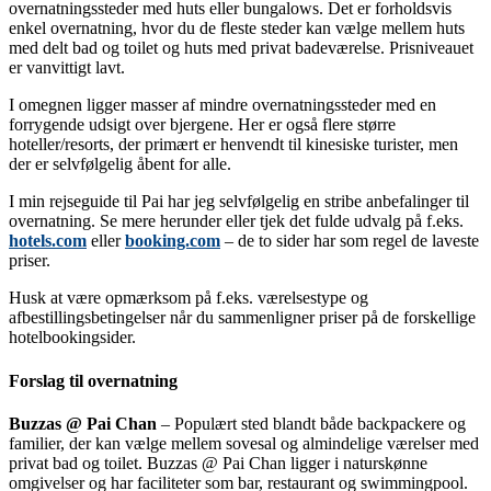
overnatningssteder med huts eller bungalows. Det er forholdsvis
enkel overnatning, hvor du de fleste steder kan vælge mellem huts
med delt bad og toilet og huts med privat badeværelse. Prisniveauet
er vanvittigt lavt.
I omegnen ligger masser af mindre overnatningssteder med en
forrygende udsigt over bjergene. Her er også flere større
hoteller/resorts, der primært er henvendt til kinesiske turister, men
der er selvfølgelig åbent for alle.
I min rejseguide til Pai har jeg selvfølgelig en stribe anbefalinger til
overnatning. Se mere herunder eller tjek det fulde udvalg på f.eks.
hotels.com
eller
booking.com
– de to sider har som regel de laveste
priser.
Husk at være opmærksom på f.eks. værelsestype og
afbestillingsbetingelser når du sammenligner priser på de forskellige
hotelbookingsider.
Forslag til overnatning
Buzzas @ Pai Chan
– Populært sted blandt både backpackere og
familier, der kan vælge mellem sovesal og almindelige værelser med
privat bad og toilet. Buzzas @ Pai Chan ligger i naturskønne
omgivelser og har faciliteter som bar, restaurant og swimmingpool.