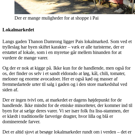
Der er mange muligheder for at shoppe i Pai
Lokalmarkedet
Langs gaden Thanon Damrong ligger Pais lokalmarked. Som ved et
trylleslag har byen skiftet karakter – væk er alle turisterne, der er
erstattet af lokale, som i en myretue går mellem hinanden for at
vurdere de mange varer.
Og der er nok at kigge på. Ikke kun for de handlende, men også for
os, der finder os selv i et sandt eldorado at løg, kål, chili, tomater,
meloner og enorme avocadoer. Her er også kød og masser af
fremmedartede urter til salg i gaden og i den store markedshal ved
siden af.
Der er ingen tvivl om, at markedet er dagens højdepunkt for de
handlende. Ikke mindst for de etniske minoriteter, der kommer ind til
byen for at sælge deres varer. Vi ser især folk fra lisu-stammen, der
er klædt i traditionelle farverige dragter, hvor lilla og blå er
dominerende farver.
Det er altid sjovt at besøge lokalmarkeder rundt om i verden – det er