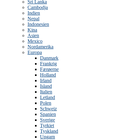
Sri Lanka
Cambodja
Indien
Nepal
Indonesien
Kina
Asien
Mexico
Nordamerika
Europa
Danmark
Frankrig
Færøerne
Holland
Irland
Island
Italien
Letland
Polen
Schweiz
Spanien
Sverige
Tyrkiet
Tyskland
Ungarn