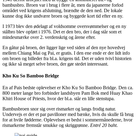
bambusbro. Broen var i brug i flere år, men da japanerne forlod
området ved krigens afslutning, brændte de den ned. De lokale
kunne dog ikke undvære broen og byggede kort tid efter en ny.
I 1973 blev den ødelagt af voldsomme oversvømmelser og en ny
stålbro blev opført i 1976. Det er den bro, der i dag står som et
mindesmærke over 2. verdenskrig og årene efter.
En gåtur på broen, der ligger lige ved siden af den nye hovedvej
mellem Chiang Mai og Pai, er gratis. I den ene ende er der lidt info
om broen og billeder fra bl.a. krigens tid. Det er uden tvivl historien
og ikke så meget selve broen, der gør stedet interessant.
Kho Ku So Bamboo Bridge
En af Pais bedste oplevelser er Kho Ku So Bamboo Bridge. Den ca.
800 meter lange bro forbinder landsbyen Pam Bok med Huay Khao
Khiri House of Priests, hvor der bl.a. står en lille stenstupa.
Bambusbroen snor sig over rismarker og langs frodig natur.
Undervejs er der et par pavilloner med bænke, hvis du skulle få brug
for at hvile fødderne. Oplevelsen er bedst i sommermånederne, hvor
rismarkerne fremstår smukke og skriggrønne.
Entré 20 baht
.