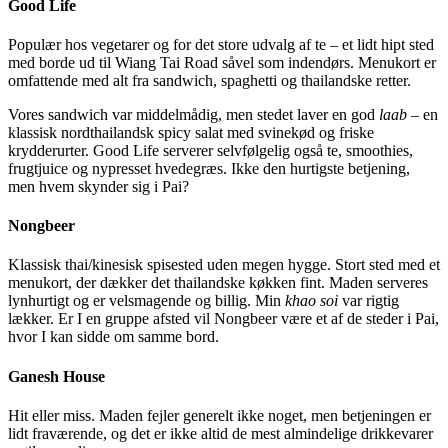
Good Life
Populær hos vegetarer og for det store udvalg af te – et lidt hipt sted
med borde ud til Wiang Tai Road såvel som indendørs. Menukort er
omfattende med alt fra sandwich, spaghetti og thailandske retter.
Vores sandwich var middelmådig, men stedet laver en god
laab
– en
klassisk nordthailandsk spicy salat med svinekød og friske
krydderurter. Good Life serverer selvfølgelig også te, smoothies,
frugtjuice og nypresset hvedegræs. Ikke den hurtigste betjening,
men hvem skynder sig i Pai?
Nongbeer
Klassisk thai/kinesisk spisested uden megen hygge. Stort sted med et
menukort, der dækker det thailandske køkken fint. Maden serveres
lynhurtigt og er velsmagende og billig. Min
khao soi
var rigtig
lækker. Er I en gruppe afsted vil Nongbeer være et af de steder i Pai,
hvor I kan sidde om samme bord.
Ganesh House
Hit eller miss. Maden fejler generelt ikke noget, men betjeningen er
lidt fraværende, og det er ikke altid de mest almindelige drikkevarer