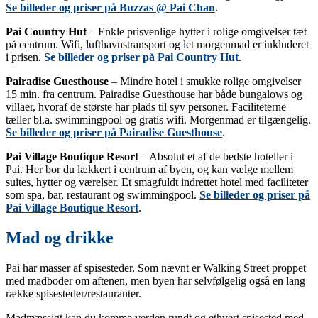
Se billeder og priser på Buzzas @ Pai Chan
.
Pai Country Hut
– Enkle prisvenlige hytter i rolige omgivelser tæt
på centrum. Wifi, lufthavnstransport og let morgenmad er inkluderet
i prisen.
Se billeder og priser på Pai Country Hut
.
Pairadise Guesthouse
– Mindre hotel i smukke rolige omgivelser
15 min. fra centrum. Pairadise Guesthouse har både bungalows og
villaer, hvoraf de største har plads til syv personer. Faciliteterne
tæller bl.a. swimmingpool og gratis wifi. Morgenmad er tilgængelig.
Se billeder og priser på Pairadise Guesthouse
.
Pai Village Boutique Resort
– Absolut et af de bedste hoteller i
Pai. Her bor du lækkert i centrum af byen, og kan vælge mellem
suites, hytter og værelser. Et smagfuldt indrettet hotel med faciliteter
som spa, bar, restaurant og swimmingpool.
Se billeder og priser på
Pai Village Boutique Resort
.
Mad og drikke
Pai har masser af spisesteder. Som nævnt er Walking Street proppet
med madboder om aftenen, men byen har selvfølgelig også en lang
række spisesteder/restauranter.
Madmæssigt kan du komme verden rundt og ethvert spisested med