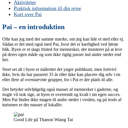
Aktiviteter
Praktisk information til din rejse
Kort over Pai
Pai – en introduktion
Ofte kan jeg med det samme mærke, om jeg kan lide et sted eller ej.
Sådan er det med også med Pai, hvor det er kærlighed ved første
blik. Byen er et slags fristed for mennesker, der insisterer på at leve
på deres egen måde og som ikke rigtig passer ind andre steder end
her.
Stort set alt i byen er målrettet det yngre publikum, men fortvivl
ikke, hvis du har passeret 35 år eller ikke kan placere dig selv i en
eller flere af ovennævnte grupper, for i Pai er der plads til alle.
Det betyder selvfølgelig også masser af mennesker i gaderne, og
nogle vil nok sige, at byen er overrendt og kvalt i sin egen succes.
Men Pai findes ikke magen til andre steder i verden, og på trods af
turismen er der masser af lokalliv.
Good Life på Thanon Wiang Tai