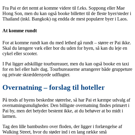
Fra Pai er det nemt at komme videre til f.eks. Soppong eller Mae
Hong Son, men du kan også booke billetter til de fleste byer/steder i
Thailand (inkl. Bangkok) og endda de mest populære byer i Laos.
At komme rundt
For at komme rundt kan du med lethed gå rundt – større er Pai ikke.
Skal du længere væk eller bor du uden for byen, så kan du leje en
cykel eller scooter.
I Pai ligger adskillige tourbureauer, men du kan også booke en taxi
for en hel eller halv dag. Tourbureauerne arrangerer både gruppeture
og private skræddersyede udflugter.
Overnatning – forslag til hoteller
På trods af byens beskedne størrelse, så har Pai et kæmpe udvalg af
overnatningsmuligheder. Den billigste overnatning findes primært i
Pai by, men det betyder bestemt ikke, at du behøver at bo midt i
larmen.
Tag den lille bambusbro over floden, der ligger i forlængelse af
Walking Street, hvor du støder ind i en lang række små