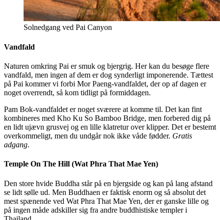
Solnedgang ved Pai Canyon
Vandfald
Naturen omkring Pai er smuk og bjergrig. Her kan du besøge flere
vandfald, men ingen af dem er dog synderligt imponerende. Tættest
på Pai kommer vi forbi Mor Paeng-vandfaldet, der op af dagen er
noget overrendt, så kom tidligt på formiddagen.
Pam Bok-vandfaldet er noget sværere at komme til. Det kan fint
kombineres med Kho Ku So Bamboo Bridge, men forbered dig på
en lidt ujævn grusvej og en lille klatretur over klipper. Det er bestemt
overkommeligt, men du undgår nok ikke våde fødder.
Gratis
adgang
.
Temple On The Hill (Wat Phra That Mae Yen)
Den store hvide Buddha står på en bjergside og kan på lang afstand
se lidt sølle ud. Men Buddhaen er faktisk enorm og så absolut det
mest spænende ved Wat Phra That Mae Yen, der er ganske lille og
på ingen måde adskiller sig fra andre buddhistiske templer i
Thailand.