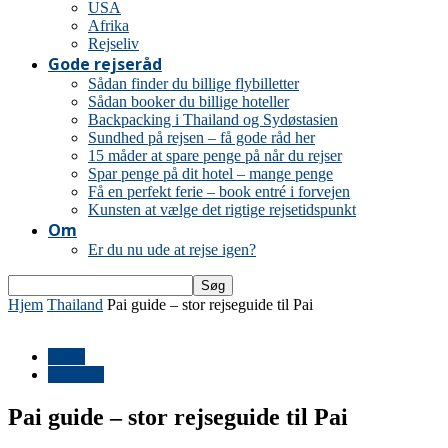
USA
Afrika
Rejseliv
Gode rejseråd
Sådan finder du billige flybilletter
Sådan booker du billige hoteller
Backpacking i Thailand og Sydøstasien
Sundhed på rejsen – få gode råd her
15 måder at spare penge på når du rejser
Spar penge på dit hotel – mange penge
Få en perfekt ferie – book entré i forvejen
Kunsten at vælge det rigtige rejsetidspunkt
Om
Er du nu ude at rejse igen?
Hjem
Thailand
Pai guide – stor rejseguide til Pai
Asien
Thailand
Pai guide – stor rejseguide til Pai