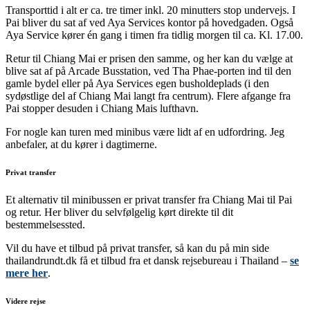
Transporttid i alt er ca. tre timer inkl. 20 minutters stop undervejs. I
Pai bliver du sat af ved Aya Services kontor på hovedgaden. Også
Aya Service kører én gang i timen fra tidlig morgen til ca. Kl. 17.00.
Retur til Chiang Mai er prisen den samme, og her kan du vælge at
blive sat af på Arcade Busstation, ved Tha Phae-porten ind til den
gamle bydel eller på Aya Services egen busholdeplads (i den
sydøstlige del af Chiang Mai langt fra centrum). Flere afgange fra
Pai stopper desuden i Chiang Mais lufthavn.
For nogle kan turen med minibus være lidt af en udfordring. Jeg
anbefaler, at du kører i dagtimerne.
Privat transfer
Et alternativ til minibussen er privat transfer fra Chiang Mai til Pai
og retur. Her bliver du selvfølgelig kørt direkte til dit
bestemmelsessted.
Vil du have et tilbud på privat transfer, så kan du på min side
thailandrundt.dk få et tilbud fra et dansk rejsebureau i Thailand –
se
mere her
.
Videre rejse