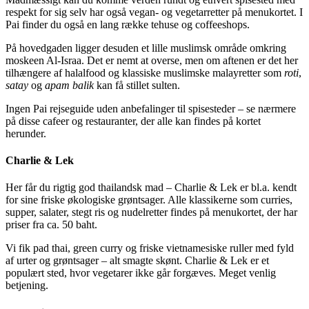
respekt for sig selv har også vegan- og vegetarretter på menukortet. I
Pai finder du også en lang række tehuse og coffeeshops.
På hovedgaden ligger desuden et lille muslimsk område omkring
moskeen Al-Israa. Det er nemt at overse, men om aftenen er det her
tilhængere af halalfood og klassiske muslimske malayretter som
roti
,
satay
og
apam balik
kan få stillet sulten.
Ingen Pai rejseguide uden anbefalinger til spisesteder – se nærmere
på disse cafeer og restauranter, der alle kan findes på kortet
herunder.
Charlie & Lek
Her får du rigtig god thailandsk mad – Charlie & Lek er bl.a. kendt
for sine friske økologiske grøntsager. Alle klassikerne som curries,
supper, salater, stegt ris og nudelretter findes på menukortet, der har
priser fra ca. 50 baht.
Vi fik pad thai, green curry og friske vietnamesiske ruller med fyld
af urter og grøntsager – alt smagte skønt. Charlie & Lek er et
populært sted, hvor vegetarer ikke går forgæves. Meget venlig
betjening.