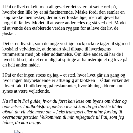
I Pai er livet enkelt, men alligevel er det svært at sætte ord på,
hvorfor den lille by er så fascinerende. Måske fordi den samler en
lang række mennesker, der nok er forskellige, men alligevel har
noget til fælles. Modet til at være anderledes og stå ved det. Modet
til at vende den etablerede verden ryggen for at leve det liv, de
ønsker.
Det er en livsstil, som de unge vestlige backpackere tager til sig med
kyshånd velvidende, at de snart skal tilbage til hverdagens
trummerum med job eller uddannelse. Om ikke andet, så har de i
hvert fald set, at det er muligt at springe af hamsterhjulet og leve på
en helt anden måde.
I Pai er der ingen stress og jag – et sted, hvor livet går sin gang og
hvor ingen tilsyneladende er afhængig af klokken – sådan virker det
i hvert fald i butikker og på restauranter, hvor åbningstiderne kun
synes at være vejledende.
Nu til min Pai guide, hvor du først kan læse om byens områder og
oplevelser. I indholdsfortegnelsen øverst kan du gå direkte til det
afsnit, du vil vide mere om – f.eks transport eller mine forslag til
overnatningssteder. Velkommen til min rejseguide til Pai, som jeg
håber, du kan bruge.