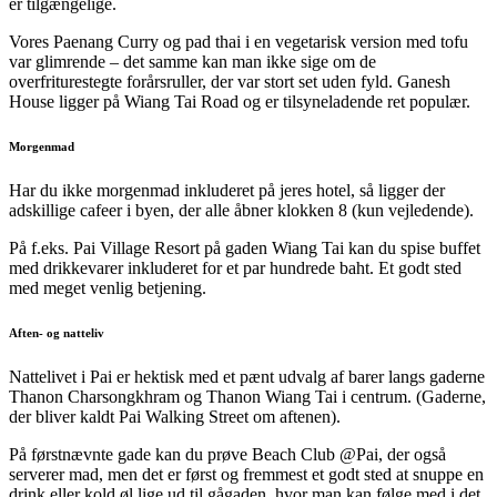
er tilgængelige.
Vores Paenang Curry og pad thai i en vegetarisk version med tofu
var glimrende – det samme kan man ikke sige om de
overfriturestegte forårsruller, der var stort set uden fyld. Ganesh
House ligger på Wiang Tai Road og er tilsyneladende ret populær.
Morgenmad
Har du ikke morgenmad inkluderet på jeres hotel, så ligger der
adskillige cafeer i byen, der alle åbner klokken 8 (kun vejledende).
På f.eks. Pai Village Resort på gaden Wiang Tai kan du spise buffet
med drikkevarer inkluderet for et par hundrede baht. Et godt sted
med meget venlig betjening.
Aften- og natteliv
Nattelivet i Pai er hektisk med et pænt udvalg af barer langs gaderne
Thanon Charsongkhram og Thanon Wiang Tai i centrum. (Gaderne,
der bliver kaldt Pai Walking Street om aftenen).
På førstnævnte gade kan du prøve Beach Club @Pai, der også
serverer mad, men det er først og fremmest et godt sted at snuppe en
drink eller kold øl lige ud til gågaden, hvor man kan følge med i det