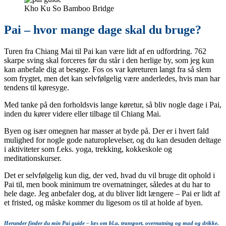
Kho Ku So Bamboo Bridge
Pai – hvor mange dage skal du bruge?
Turen fra Chiang Mai til Pai kan være lidt af en udfordring. 762
skarpe sving skal forceres før du står i den herlige by, som jeg kun
kan anbefale dig at besøge. Fos os var køreturen langt fra så slem
som frygtet, men det kan selvfølgelig være anderledes, hvis man har
tendens til køresyge.
Med tanke på den forholdsvis lange køretur, så bliv nogle dage i Pai,
inden du kører videre eller tilbage til Chiang Mai.
Byen og især omegnen har masser at byde på. Der er i hvert fald
mulighed for nogle gode naturoplevelser, og du kan desuden deltage
i aktiviteter som f.eks. yoga, trekking, kokkeskole og
meditationskurser.
Det er selvfølgelig kun dig, der ved, hvad du vil bruge dit ophold i
Pai til, men book minimum tre overnatninger, således at du har to
hele dage. Jeg anbefaler dog, at du bliver lidt længere – Pai er lidt af
et fristed, og måske kommer du ligesom os til at holde af byen.
Herunder finder du min Pai guide – læs om bl.a. transport, overnatning og mad og drikke.