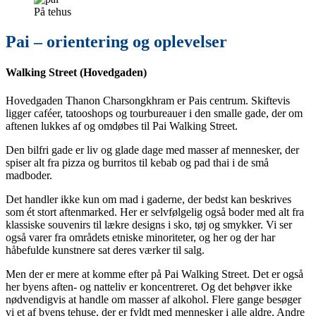
På tehus
Pai – orientering og oplevelser
Walking Street (Hovedgaden)
Hovedgaden Thanon Charsongkhram er Pais centrum. Skiftevis
ligger caféer, tatooshops og tourbureauer i den smalle gade, der om
aftenen lukkes af og omdøbes til Pai Walking Street.
Den bilfri gade er liv og glade dage med masser af mennesker, der
spiser alt fra pizza og burritos til kebab og pad thai i de små
madboder.
Det handler ikke kun om mad i gaderne, der bedst kan beskrives
som ét stort aftenmarked. Her er selvfølgelig også boder med alt fra
klassiske souvenirs til lækre designs i sko, tøj og smykker. Vi ser
også varer fra områdets etniske minoriteter, og her og der har
håbefulde kunstnere sat deres værker til salg.
Men der er mere at komme efter på Pai Walking Street. Det er også
her byens aften- og natteliv er koncentreret. Og det behøver ikke
nødvendigvis at handle om masser af alkohol. Flere gange besøger
vi et af byens tehuse, der er fyldt med mennesker i alle aldre. Andre