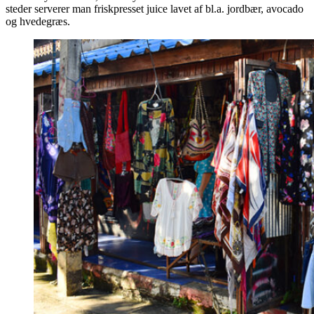
steder serverer man friskpresset juice lavet af bl.a. jordbær, avocado
og hvedegræs.