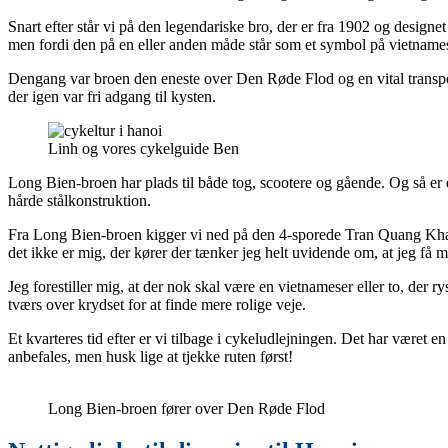
Snart efter står vi på den legendariske bro, der er fra 1902 og design
men fordi den på en eller anden måde står som et symbol på vietnames
Dengang var broen den eneste over Den Røde Flod og en vital transp
der igen var fri adgang til kysten.
Linh og vores cykelguide Ben
Long Bien-broen har plads til både tog, scootere og gående. Og så er d
hårde stålkonstruktion.
Fra Long Bien-broen kigger vi ned på den 4-sporede Tran Quang Khai R
det ikke er mig, der kører der tænker jeg helt uvidende om, at jeg få min
Jeg forestiller mig, at der nok skal være en vietnameser eller to, der r
tværs over krydset for at finde mere rolige veje.
Et kvarteres tid efter er vi tilbage i cykeludlejningen. Det har været
anbefales, men husk lige at tjekke ruten først!
Long Bien-broen fører over Den Røde Flod