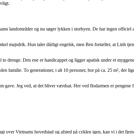
vligt.
ams landområder og nu søger lykken i storbyen. De har ingen officiel ad
 enkel majsdrik. Hun taler dårligt engelsk, men Ben fortæller, at Linh t
l to drenge. Den ene er handicappet og ligger apatisk under et myggenet
den familie. To generationer, i alt 10 personer, bor på ca. 25 m², der l
som gave. Jeg ved, at det bliver værdsat. Her ved flodarmen er pengene f
t over Vietnams hovedstad og afsted på cyklen igen, kan vi i det fjer