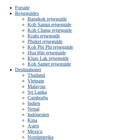
Forside
Rejseguides
Bangkok rejseguide
Koh Samui rejseguide
Koh Chang rejseguide
Krabi rejseguide
Phuket rejseguide
Koh Phi Phi rejseguide
Hua Hin rejseguide
Khao Lak rejseguide
Koh Samet rejseguide
Destinationer
Thailand
Vietnam
Malaysia
Sri Lanka
Cambodja
Indien
Nepal
Indonesien
Kina
Asien
Mexico
Nordamerika