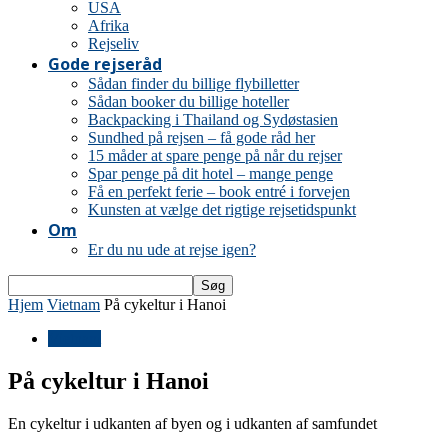
USA
Afrika
Rejseliv
Gode rejseråd
Sådan finder du billige flybilletter
Sådan booker du billige hoteller
Backpacking i Thailand og Sydøstasien
Sundhed på rejsen – få gode råd her
15 måder at spare penge på når du rejser
Spar penge på dit hotel – mange penge
Få en perfekt ferie – book entré i forvejen
Kunsten at vælge det rigtige rejsetidspunkt
Om
Er du nu ude at rejse igen?
Hjem
Vietnam
På cykeltur i Hanoi
Vietnam
På cykeltur i Hanoi
En cykeltur i udkanten af byen og i udkanten af samfundet