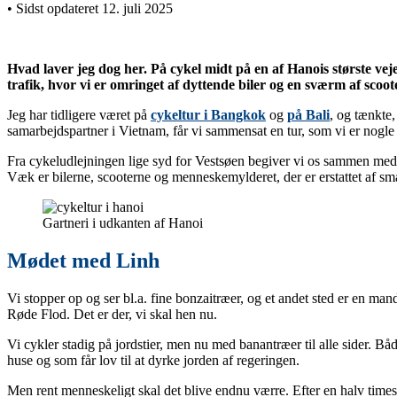
• Sidst opdateret 12. juli 2025
Hvad laver jeg dog her. På cykel midt på en af Hanois største vej
trafik, hvor vi er omringet af dyttende biler og en sværm af scoot
Jeg har tidligere været på
cykeltur i Bangkok
og
på Bali
, og tænkte,
samarbejdspartner i Vietnam, får vi sammensat en tur, som vi er nogle a
Fra cykeludlejningen lige syd for Vestsøen begiver vi os sammen med vo
Væk er bilerne, scooterne og menneskemylderet, der er erstattet af smal
Gartneri i udkanten af Hanoi
Mødet med Linh
Vi stopper op og ser bl.a. fine bonzaitræer, og et andet sted er en m
Røde Flod. Det er der, vi skal hen nu.
Vi cykler stadig på jordstier, men nu med banantræer til alle sider. B
huse og som får lov til at dyrke jorden af regeringen.
Men rent menneskeligt skal det blive endnu værre. Efter en halv times 