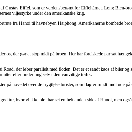
et af Gustav Eiffel, som er verdensberømt for Eiffeltårnet. Long Bien-br
ernes viljestyrke under den amerikanske krig.
ortrute fra Hanoi til havnebyen Haiphong. Amerikanerne bombede broe
er os, der gør et stop midt på broen. Her har forelskede par sat hængelå
oad, der løber parallelt med floden. Det er et sandt kaos af biler og 
utter efter finder mig selv i den vanvittige trafik.
yster på hovedet over de frygtløse turister, som flagrer rundt midt ude p
 en god tur, hvor vi ikke blot har set en helt anden side af Hanoi, men 