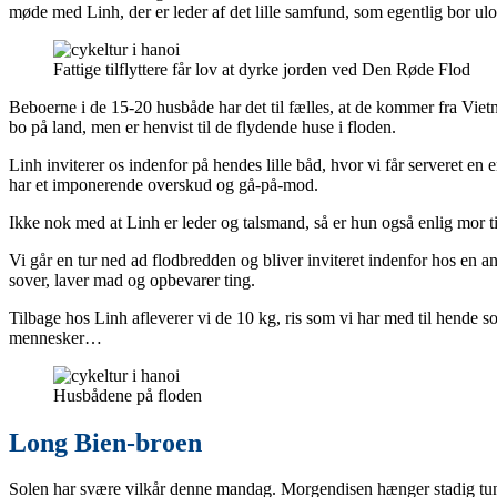
møde med Linh, der er leder af det lille samfund, som egentlig bor ulo
Fattige tilflyttere får lov at dyrke jorden ved Den Røde Flod
Beboerne i de 15-20 husbåde har det til fælles, at de kommer fra Vietn
bo på land, men er henvist til de flydende huse i floden.
Linh inviterer os indenfor på hendes lille båd, hvor vi får serveret en
har et imponerende overskud og gå-på-mod.
Ikke nok med at Linh er leder og talsmand, så er hun også enlig mor ti
Vi går en tur ned ad flodbredden og bliver inviteret indenfor hos en an
sover, laver mad og opbevarer ting.
Tilbage hos Linh afleverer vi de 10 kg, ris som vi har med til hende 
mennesker…
Husbådene på floden
Long Bien-broen
Solen har svære vilkår denne mandag. Morgendisen hænger stadig tung