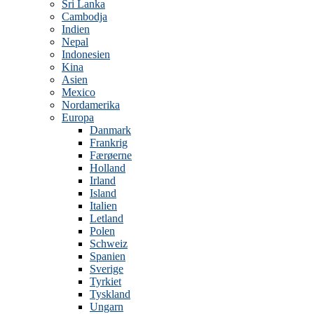
Sri Lanka
Cambodja
Indien
Nepal
Indonesien
Kina
Asien
Mexico
Nordamerika
Europa
Danmark
Frankrig
Færøerne
Holland
Irland
Island
Italien
Letland
Polen
Schweiz
Spanien
Sverige
Tyrkiet
Tyskland
Ungarn