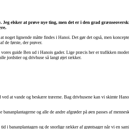
e. Jeg elsker at prøve nye ting, men det er i den grad grænseoversk
ere.
 at noget lignende måtte findes i Hanoi. Det gør det også, men koncepte
f de første, der prøver.
res guide Ben ud i Hanois gader. Lige præcis her er trafikken moderat, 
le jordstier og drivhuse så langt øjet rækker.
and ved at vande og beskære træerne. Bag drivhusene kan vi skimte Hanoi
åde bananplantagerne og alle de andre afgrøder på øen passes af mennesk
tid i bananplantagen og de snorlige rækker af grøntsager når vi en samlin