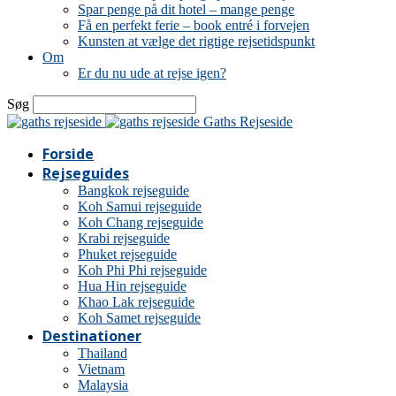
Spar penge på dit hotel – mange penge
Få en perfekt ferie – book entré i forvejen
Kunsten at vælge det rigtige rejsetidspunkt
Om
Er du nu ude at rejse igen?
Søg
Gaths Rejseside
Forside
Rejseguides
Bangkok rejseguide
Koh Samui rejseguide
Koh Chang rejseguide
Krabi rejseguide
Phuket rejseguide
Koh Phi Phi rejseguide
Hua Hin rejseguide
Khao Lak rejseguide
Koh Samet rejseguide
Destinationer
Thailand
Vietnam
Malaysia