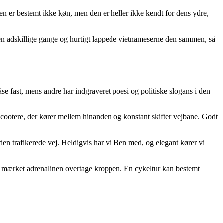
oen er bestemt ikke køn, men den er heller ikke kendt for dens ydre,
n adskillige gange og hurtigt lappede vietnameserne den sammen, så
se fast, mens andre har indgraveret poesi og politiske slogans i den
scootere, der kører mellem hinanden og konstant skifter vejbane. Godt
å den trafikerede vej. Heldigvis har vi Ben med, og elegant kører vi
også mærket adrenalinen overtage kroppen. En cykeltur kan bestemt