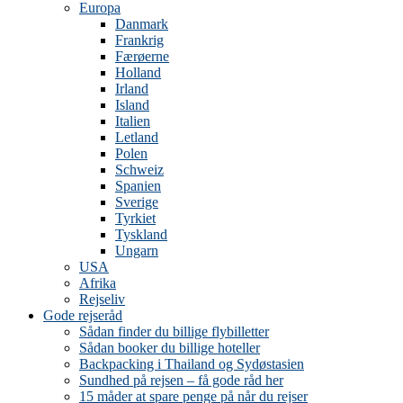
Europa
Danmark
Frankrig
Færøerne
Holland
Irland
Island
Italien
Letland
Polen
Schweiz
Spanien
Sverige
Tyrkiet
Tyskland
Ungarn
USA
Afrika
Rejseliv
Gode rejseråd
Sådan finder du billige flybilletter
Sådan booker du billige hoteller
Backpacking i Thailand og Sydøstasien
Sundhed på rejsen – få gode råd her
15 måder at spare penge på når du rejser