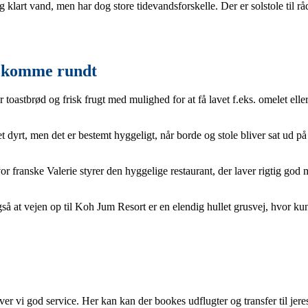
klart vand, men har dog store tidevandsforskelle. Der er solstole til rå
t komme rundt
toastbrød og frisk frugt med mulighed for at få lavet f.eks. omelet ell
 dyrt, men det er bestemt hyggeligt, når borde og stole bliver sat ud på
vor franske Valerie styrer den hyggelige restaurant, der laver rigtig go
så at vejen op til Koh Jum Resort er en elendig hullet grusvej, hvor k
r vi god service. Her kan kan der bookes udflugter og transfer til jere