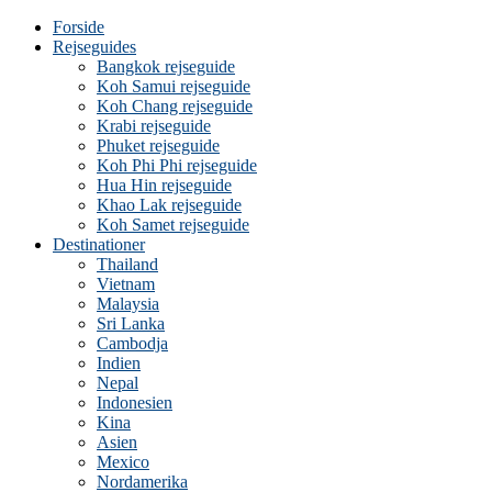
Forside
Rejseguides
Bangkok rejseguide
Koh Samui rejseguide
Koh Chang rejseguide
Krabi rejseguide
Phuket rejseguide
Koh Phi Phi rejseguide
Hua Hin rejseguide
Khao Lak rejseguide
Koh Samet rejseguide
Destinationer
Thailand
Vietnam
Malaysia
Sri Lanka
Cambodja
Indien
Nepal
Indonesien
Kina
Asien
Mexico
Nordamerika