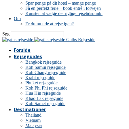
Spar penge på dit hotel – mange penge
Få en perfekt ferie – book entré i forvejen
Kunsten at vælge det rigtige rejsetidspunkt
Om
Er du nu ude at rejse igen?
Søg
Gaths Rejseside
Forside
Rejseguides
Bangkok rejseguide
Koh Samui rejseguide
Koh Chang rejseguide
Krabi rejseguide
Phuket rejseguide
Koh Phi Phi rejseguide
Hua Hin rejseguide
Khao Lak rejseguide
Koh Samet rejseguide
Destinationer
Thailand
Vietnam
Malaysia