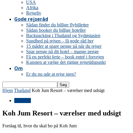
USA
Afrika
Rejseliv
Gode rejseråd
Sådan finder du billige flybilletter
Sådan booker du billige hoteller
Backpacking i Thailand og Sydøstasien
Sundhed på rejsen – få gode råd her
15 måder at spare penge på når du rejser
Spar penge på dit hotel – mange penge
Få en perfekt ferie – book entré i forvejen
Kunsten at vælge det rigtige rejsetidspunkt
Om
Er du nu ude at rejse igen?
Hjem
Thailand
Koh Jum Resort – værelser med udsigt
Thailand
Koh Jum Resort – værelser med udsigt
Forslag til, hvor du skal bo på Koh Jum