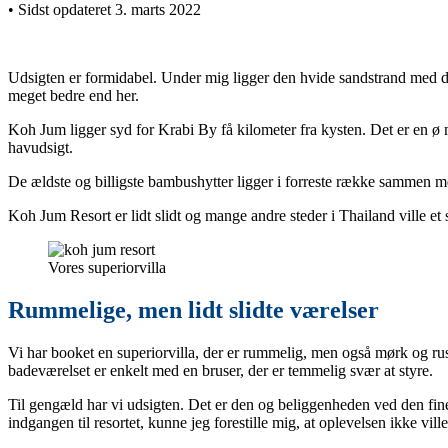
• Sidst opdateret 3. marts 2022
Udsigten er formidabel. Under mig ligger den hvide sandstrand med de
meget bedre end her.
Koh Jum ligger syd for Krabi By få kilometer fra kysten. Det er en ø 
havudsigt.
De ældste og billigste bambushytter ligger i forreste række sammen med
Koh Jum Resort er lidt slidt og mange andre steder i Thailand ville et 
Vores superiorvilla
Rummelige, men lidt slidte værelser
Vi har booket en superiorvilla, der er rummelig, men også mørk og rusti
badeværelset er enkelt med en bruser, der er temmelig svær at styre.
Til gengæld har vi udsigten. Det er den og beliggenheden ved den fi
indgangen til resortet, kunne jeg forestille mig, at oplevelsen ikke vill