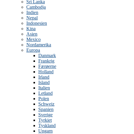
Sri Lanka
Cambodja
Indien
Nepal
Indonesien
Kina
Asien
Mexico
Nordamerika
Europa
Danmark
Frankrig
Færøerne
Holland
Irland
Island
Italien
Letland
Polen
Schweiz
Spanien
Sverige
Tyrkiet
Tyskland
Ungarn