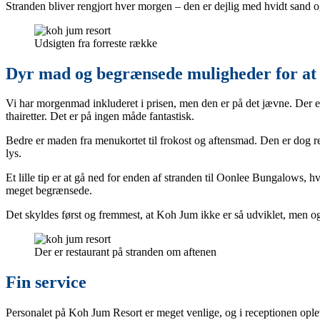
Stranden bliver rengjort hver morgen – den er dejlig med hvidt sand og 
Udsigten fra forreste række
Dyr mad og begrænsede muligheder for a
Vi har morgenmad inkluderet i prisen, men den er på det jævne. Der er 
thairetter. Det er på ingen måde fantastisk.
Bedre er maden fra menukortet til frokost og aftensmad. Den er dog ret
lys.
Et lille tip er at gå ned for enden af stranden til Oonlee Bungalows, h
meget begrænsede.
Det skyldes først og fremmest, at Koh Jum ikke er så udviklet, men og
Der er restaurant på stranden om aftenen
Fin service
Personalet på Koh Jum Resort er meget venlige, og i receptionen opleve