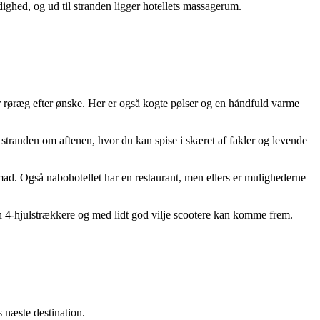
dighed, og ud til stranden ligger hotellets massagerum.
er røræg efter ønske. Her er også kogte pølser og en håndfuld varme
 stranden om aftenen, hvor du kan spise i skæret af fakler og levende
d mad. Også nabohotellet har en restaurant, men ellers er mulighederne
un 4-hjulstrækkere og med lidt god vilje scootere kan komme frem.
s næste destination.