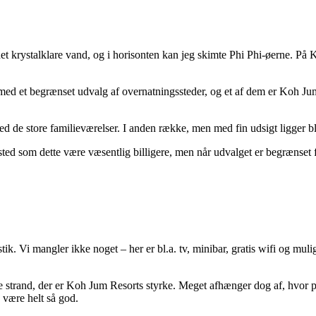
t krystalklare vand, og i horisonten kan jeg skimte Phi Phi-øerne. På K
med et begrænset udvalg af overnatningssteder, og et af dem er Koh Jum
 de store familieværelser. I anden række, men med fin udsigt ligger bl.
sted som dette være væsentlig billigere, men når udvalget er begrænset får
k. Vi mangler ikke noget – her er bl.a. tv, minibar, gratis wifi og mulig
ne strand, der er Koh Jum Resorts styrke. Meget afhænger dog af, hvor 
e være helt så god.