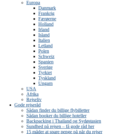
Europa
Danmark
Frankrig
Færøerne
Holland
Irland
Island
Italien
Letland
Polen
Schweiz
Spanien
Sverige
Tyrkiet
Tyskland
Ungarn
USA
Afrika
Rejseliv
Gode rejseråd
Sådan finder du billige flybilletter
Sådan booker du billige hoteller
Backpacking i Thailand og Sydøstasien
Sundhed på rejsen – få gode råd her
15 måder at spare penge på når du rejser