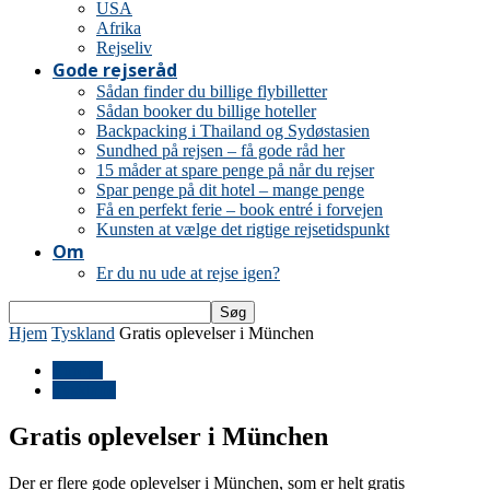
USA
Afrika
Rejseliv
Gode rejseråd
Sådan finder du billige flybilletter
Sådan booker du billige hoteller
Backpacking i Thailand og Sydøstasien
Sundhed på rejsen – få gode råd her
15 måder at spare penge på når du rejser
Spar penge på dit hotel – mange penge
Få en perfekt ferie – book entré i forvejen
Kunsten at vælge det rigtige rejsetidspunkt
Om
Er du nu ude at rejse igen?
Hjem
Tyskland
Gratis oplevelser i München
Europa
Tyskland
Gratis oplevelser i München
Der er flere gode oplevelser i München, som er helt gratis