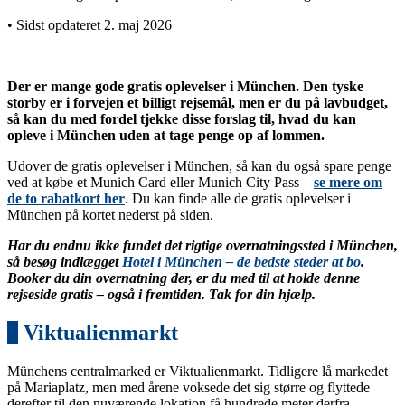
• Sidst opdateret 2. maj 2026
Der er mange gode gratis oplevelser i München. Den tyske
storby er i forvejen et billigt rejsemål, men er du på lavbudget,
så kan du med fordel tjekke disse forslag til, hvad du kan
opleve i München uden at tage penge op af lommen.
Udover de gratis oplevelser i München, så kan du også spare penge
ved at købe et Munich Card eller Munich City Pass –
se mere om
de to rabatkort her
. Du kan finde alle de gratis oplevelser i
München på kortet nederst på siden.
Har du endnu ikke fundet det rigtige overnatningssted i München,
så besøg indlægget
Hotel i München – de bedste steder at bo
.
Booker du din overnatning der, er du med til at holde denne
rejseside gratis – også i fremtiden. Tak for din hjælp.
1
Viktualienmarkt
Münchens centralmarked er Viktualienmarkt. Tidligere lå markedet
på Mariaplatz, men med årene voksede det sig større og flyttede
derefter til den nuværende lokation få hundrede meter derfra.