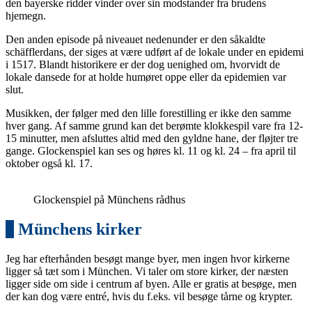
den bayerske ridder vinder over sin modstander fra brudens
hjemegn.
Den anden episode på niveauet nedenunder er den såkaldte
schäfflerdans, der siges at være udført af de lokale under en epidemi
i 1517. Blandt historikere er der dog uenighed om, hvorvidt de
lokale dansede for at holde humøret oppe eller da epidemien var
slut.
Musikken, der følger med den lille forestilling er ikke den samme
hver gang. Af samme grund kan det berømte klokkespil vare fra 12-
15 minutter, men afsluttes altid med den gyldne hane, der fløjter tre
gange. Glockenspiel kan ses og høres kl. 11 og kl. 24 – fra april til
oktober også kl. 17.
Glockenspiel på Münchens rådhus
3
Münchens kirker
Jeg har efterhånden besøgt mange byer, men ingen hvor kirkerne
ligger så tæt som i München. Vi taler om store kirker, der næsten
ligger side om side i centrum af byen. Alle er gratis at besøge, men
der kan dog være entré, hvis du f.eks. vil besøge tårne og krypter.