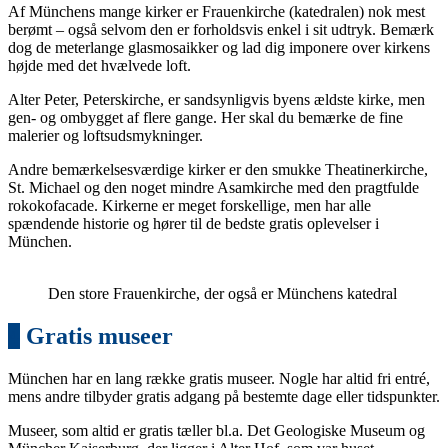
Af Münchens mange kirker er Frauenkirche (katedralen) nok mest
berømt – også selvom den er forholdsvis enkel i sit udtryk. Bemærk
dog de meterlange glasmosaikker og lad dig imponere over kirkens
højde med det hvælvede loft.
Alter Peter, Peterskirche, er sandsynligvis byens ældste kirke, men
gen- og ombygget af flere gange. Her skal du bemærke de fine
malerier og loftsudsmykninger.
Andre bemærkelsesværdige kirker er den smukke Theatinerkirche,
St. Michael og den noget mindre Asamkirche med den pragtfulde
rokokofacade. Kirkerne er meget forskellige, men har alle
spændende historie og hører til de bedste gratis oplevelser i
München.
Den store Frauenkirche, der også er Münchens katedral
4
Gratis museer
München har en lang række gratis museer. Nogle har altid fri entré,
mens andre tilbyder gratis adgang på bestemte dage eller tidspunkter.
Museer, som altid er gratis tæller bl.a. Det Geologiske Museum og