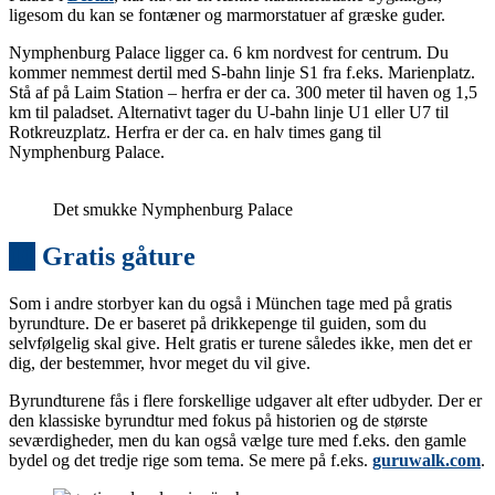
ligesom du kan se fontæner og marmorstatuer af græske guder.
Nymphenburg Palace ligger ca. 6 km nordvest for centrum. Du
kommer nemmest dertil med S-bahn linje S1 fra f.eks. Marienplatz.
Stå af på Laim Station – herfra er der ca. 300 meter til haven og 1,5
km til paladset. Alternativt tager du U-bahn linje U1 eller U7 til
Rotkreuzplatz. Herfra er der ca. en halv times gang til
Nymphenburg Palace.
Det smukke Nymphenburg Palace
10
Gratis gåture
Som i andre storbyer kan du også i München tage med på gratis
byrundture. De er baseret på drikkepenge til guiden, som du
selvfølgelig skal give. Helt gratis er turene således ikke, men det er
dig, der bestemmer, hvor meget du vil give.
Byrundturene fås i flere forskellige udgaver alt efter udbyder. Der er
den klassiske byrundtur med fokus på historien og de største
seværdigheder, men du kan også vælge ture med f.eks. den gamle
bydel og det tredje rige som tema. Se mere på f.eks.
guruwalk.com
.