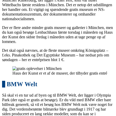
Müncher Kaiserburg, der ligger i Alter Hof, som var huset
Wittelbachs første residens i München. Det er netop det udstillingen
her handler om. Et vigtigt og spændende gratis museum er NS-
dokumentationszentrum, der dokumenterer og omhandler
nationalsocialismen.
Der er flere andre mindre gratis museer og gallerier i München, men
du kan også besøge Lenbachhaus første torsdag i måneden og Haus
der Kunst den sidste fredag i måneden uden at tage penge op af
lommen.
Det skal også nævnes, at de fleste museer omkring Königsplatz –
f.eks. Pinakothek og Det Egyptiske Museum – har nedsat pris om
søndagen – her er entréprisen blot 1 €.
Haus der Kunst er et af de museer, der tilbyder gratis entré
5
BMW Welt
Så skal vi en tur ud af byen og til BMW Welt, der ligger i Olympia
Park (der også er gratis at besøge). Er du vild med BMW eller bare
bilfreak generelt, så vil et besøg hos BMW Welt nok være noget for
dig. Det verdensberømte bilmærke blev grundlagt i 1917 og har
siden produceret en lang række modeller, som du kan se i