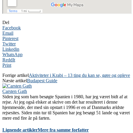
Del
Facebook
Email
Pinterest
Twitter
Linkedin
WhatsApp
ReddIt
Print
Forrige artikel
Aktiviteter i Krabi – 13 ting du kan se, gøre og opleve
Næste artikel
Budapest Guide
Carsten Gath
Siden jeg som barn besøgte Spanien i 1980, har jeg været bidt af at
rejse. At jeg også elsker at skrive om det har resulteret i denne
hjemmeside, der med sin opstart i 1996 er en af Danmarks ældste
rejsesites. Siden min tur til Spanien har jeg besøgt 51 lande og været
mere end fire år på farten.
Lignende artikler
Mere fra samme forfatter