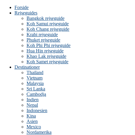
Forside
Rejseguides
Bangkok rejseguide
Koh Samui rejseguide
Koh Chang rejseguide
Krabi rejseguide
Phuket rejseguide
Koh Phi Phi rejseguide
Hua Hin rejseguide
Khao Lak rejseguide
Koh Samet rejseguide
Destinationer
Thailand
Vietnam
Malaysia
Sri Lanka
Cambodja
Indien
Nepal
Indonesien
Kina
Asien
Mexico
Nordamerika