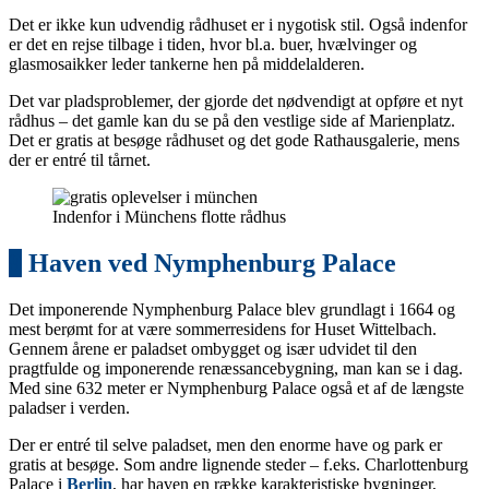
Det er ikke kun udvendig rådhuset er i nygotisk stil. Også indenfor
er det en rejse tilbage i tiden, hvor bl.a. buer, hvælvinger og
glasmosaikker leder tankerne hen på middelalderen.
Det var pladsproblemer, der gjorde det nødvendigt at opføre et nyt
rådhus – det gamle kan du se på den vestlige side af Marienplatz.
Det er gratis at besøge rådhuset og det gode Rathausgalerie, mens
der er entré til tårnet.
Indenfor i Münchens flotte rådhus
9
Haven ved Nymphenburg Palace
Det imponerende Nymphenburg Palace blev grundlagt i 1664 og
mest berømt for at være sommerresidens for Huset Wittelbach.
Gennem årene er paladset ombygget og især udvidet til den
pragtfulde og imponerende renæssancebygning, man kan se i dag.
Med sine 632 meter er Nymphenburg Palace også et af de længste
paladser i verden.
Der er entré til selve paladset, men den enorme have og park er
gratis at besøge. Som andre lignende steder – f.eks. Charlottenburg
Palace i
Berlin
, har haven en række karakteristiske bygninger,