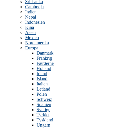
Sri Lanka
Cambodja
Indien
Nepal
Indonesien
Kina
Asien
Mexico
Nordamerika
Europa
Danmark
Frankrig
Færøerne
Holland
Irland
Island
Italien
Letland
Polen
Schweiz
Spanien
Sverige
Tyrkiet
Tyskland
Ungarn