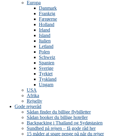
Europa
Danmark
Frankrig
Færøerne
Holland
Irland
Island
Italien
Letland
Polen
Schweiz
Spanien
Sverige
Tyrkiet
Tyskland
Ungarn
USA
Afrika
Rejseliv
Gode rejseråd
Sådan finder du billige flybilletter
Sådan booker du billige hoteller
Backpacking i Thailand og Sydøstasien
Sundhed på rejsen – få gode råd her
15 måder at spare penge på når du rejser