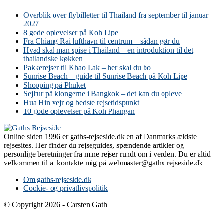
Overblik over flybilletter til Thailand fra september til januar
2027
8 gode oplevelser på Koh Lipe
Fra Chiang Rai lufthavn til centrum – sådan gør du
Hvad skal man spise i Thailand – en introduktion til det
thailandske køkken
Pakkerejser til Khao Lak – her skal du bo
Sunrise Beach – guide til Sunrise Beach på Koh Lipe
Shopping på Phuket
Sejltur på klongerne i Bangkok – det kan du opleve
Hua Hin vejr og bedste rejsetidspunkt
10 gode oplevelser på Koh Phangan
Online siden 1996 er gaths-rejseside.dk en af Danmarks ældste
rejsesites. Her finder du rejseguides, spændende artikler og
personlige beretninger fra mine rejser rundt om i verden. Du er altid
velkommen til at kontakte mig på webmaster@gaths-rejseside.dk
Om gaths-rejseside.dk
Cookie- og privatlivspolitik
© Copyright 2026 - Carsten Gath