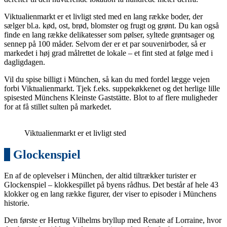
Viktualienmarkt er et livligt sted med en lang række boder, der
sælger bl.a. kød, ost, brød, blomster og frugt og grønt. Du kan også
finde en lang række delikatesser som pølser, syltede grøntsager og
sennep på 100 måder. Selvom der er et par souvenirboder, så er
markedet i høj grad målrettet de lokale – et fint sted at følge med i
dagligdagen.
Vil du spise billigt i München, så kan du med fordel lægge vejen
forbi Viktualienmarkt. Tjek f.eks. suppekøkkenet og det herlige lille
spisested Münchens Kleinste Gaststätte. Blot to af flere muligheder
for at få stillet sulten på markedet.
Viktualienmarkt er et livligt sted
2
Glockenspiel
En af de oplevelser i München, der altid tiltrækker turister er
Glockenspiel – klokkespillet på byens rådhus. Det består af hele 43
klokker og en lang række figurer, der viser to episoder i Münchens
historie.
Den første er Hertug Vilhelms bryllup med Renate af Lorraine, hvor