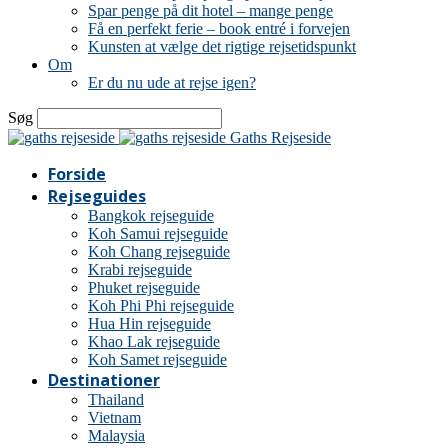
Spar penge på dit hotel – mange penge
Få en perfekt ferie – book entré i forvejen
Kunsten at vælge det rigtige rejsetidspunkt
Om
Er du nu ude at rejse igen?
Søg
Gaths Rejseside
Forside
Rejseguides
Bangkok rejseguide
Koh Samui rejseguide
Koh Chang rejseguide
Krabi rejseguide
Phuket rejseguide
Koh Phi Phi rejseguide
Hua Hin rejseguide
Khao Lak rejseguide
Koh Samet rejseguide
Destinationer
Thailand
Vietnam
Malaysia