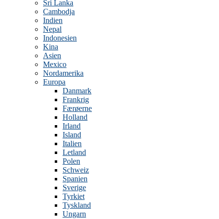
Sri Lanka
Cambodja
Indien
Nepal
Indonesien
Kina
Asien
Mexico
Nordamerika
Europa
Danmark
Frankrig
Færøerne
Holland
Irland
Island
Italien
Letland
Polen
Schweiz
Spanien
Sverige
Tyrkiet
Tyskland
Ungarn