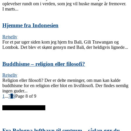
oplevelser rundt om i verden, som jeg vil huske mange år fremover.
I marts...
Hjemme fra Indonesien
Rejseliv
For et par uger siden kom jeg hjem fra Bali, Gili Trawangan og
Lombok. Det blev et skønt gensyn med Bali, der heldigvis lignede...
Buddhisme – religion eller filosofi?
Rejseliv
Religion eller filosofi? Der er delte meninger, om man kan kalde
buddhisme for en religion eller blot en livsfilosofi. Der findes nemlig
ingen guder...
1
...
7
8
9
Page 8 of 9
SENESTE INDLÆG
Fra Bologna lufthavn til centrum – sådan gør du