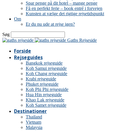
Spar penge på dit hotel – mange penge
Få en perfekt ferie – book entré i forvejen
Kunsten at vælge det rigtige rejsetidspunkt
Om
Er du nu ude at rejse igen?
Søg
Gaths Rejseside
Forside
Rejseguides
Bangkok rejseguide
Koh Samui rejseguide
Koh Chang rejseguide
Krabi rejseguide
Phuket rejseguide
Koh Phi Phi rejseguide
Hua Hin rejseguide
Khao Lak rejseguide
Koh Samet rejseguide
Destinationer
Thailand
Vietnam
Malaysia