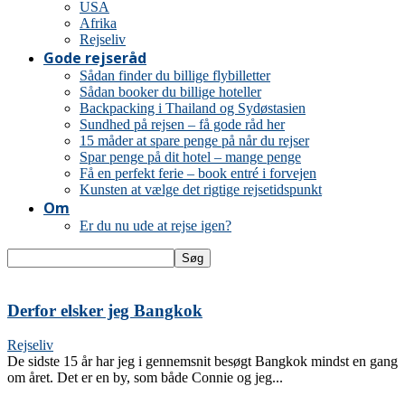
USA
Afrika
Rejseliv
Gode rejseråd
Sådan finder du billige flybilletter
Sådan booker du billige hoteller
Backpacking i Thailand og Sydøstasien
Sundhed på rejsen – få gode råd her
15 måder at spare penge på når du rejser
Spar penge på dit hotel – mange penge
Få en perfekt ferie – book entré i forvejen
Kunsten at vælge det rigtige rejsetidspunkt
Om
Er du nu ude at rejse igen?
Derfor elsker jeg Bangkok
Rejseliv
De sidste 15 år har jeg i gennemsnit besøgt Bangkok mindst en gang
om året. Det er en by, som både Connie og jeg...