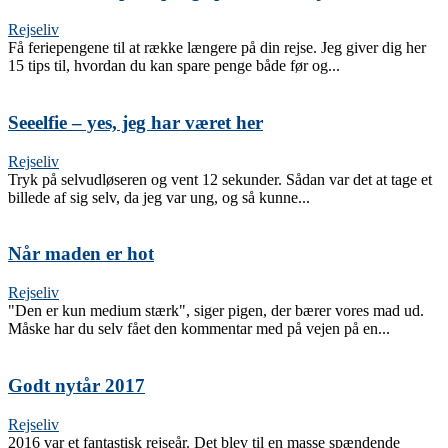
Rejseliv
Få feriepengene til at række længere på din rejse. Jeg giver dig her
15 tips til, hvordan du kan spare penge både før og...
Seeelfie – yes, jeg har været her
Rejseliv
Tryk på selvudløseren og vent 12 sekunder. Sådan var det at tage et
billede af sig selv, da jeg var ung, og så kunne...
Når maden er hot
Rejseliv
"Den er kun medium stærk", siger pigen, der bærer vores mad ud.
Måske har du selv fået den kommentar med på vejen på en...
Godt nytår 2017
Rejseliv
2016 var et fantastisk rejseår. Det blev til en masse spændende