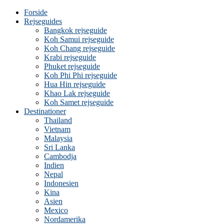
Forside
Rejseguides
Bangkok rejseguide
Koh Samui rejseguide
Koh Chang rejseguide
Krabi rejseguide
Phuket rejseguide
Koh Phi Phi rejseguide
Hua Hin rejseguide
Khao Lak rejseguide
Koh Samet rejseguide
Destinationer
Thailand
Vietnam
Malaysia
Sri Lanka
Cambodja
Indien
Nepal
Indonesien
Kina
Asien
Mexico
Nordamerika