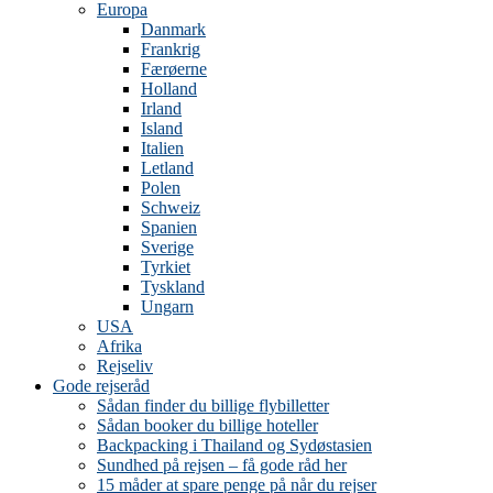
Europa
Danmark
Frankrig
Færøerne
Holland
Irland
Island
Italien
Letland
Polen
Schweiz
Spanien
Sverige
Tyrkiet
Tyskland
Ungarn
USA
Afrika
Rejseliv
Gode rejseråd
Sådan finder du billige flybilletter
Sådan booker du billige hoteller
Backpacking i Thailand og Sydøstasien
Sundhed på rejsen – få gode råd her
15 måder at spare penge på når du rejser