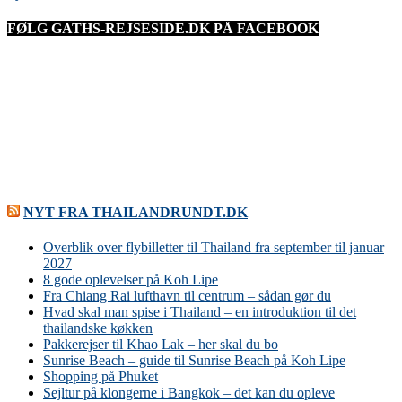
FØLG GATHS-REJSESIDE.DK PÅ FACEBOOK
NYT FRA THAILANDRUNDT.DK
Overblik over flybilletter til Thailand fra september til januar
2027
8 gode oplevelser på Koh Lipe
Fra Chiang Rai lufthavn til centrum – sådan gør du
Hvad skal man spise i Thailand – en introduktion til det
thailandske køkken
Pakkerejser til Khao Lak – her skal du bo
Sunrise Beach – guide til Sunrise Beach på Koh Lipe
Shopping på Phuket
Sejltur på klongerne i Bangkok – det kan du opleve