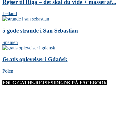
Rejser til Riga – det skal du vide + masser af...
Letland
5 gode strande i San Sebastian
Spanien
Gratis oplevelser i Gdańsk
Polen
FØLG GATHS-REJSESIDE.DK PÅ FACEBOOK