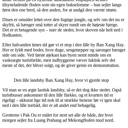
tilsyneladende floden som sin egen bukselomme – han sejler langs
først den ene bred, så den anden, for at undgå den værste strøm.
Disen er omsider lettet over den fugtige jungle, og selv om det nu er
skyfrit, så hænger små totter af skyer rundt om de højeste bjerge.
Det er et betagende syn – især de steder, hvor skoven når helt ned i
flodkanten.
Efter halvanden times tid gør vi et stop i den lille by Ban Xang Hay.
Her er fyldt med boder, hvor duge, sengetæpper og saronger hænger
side om side. Ved første øjekast kan byen nemt minde om en
vaskeægte turistfælde, men indbyggerne væver faktisk selv det
meste af det, der bliver solgt, og de giver gerne en demonstration.
Den lille landsby Ban Xang Hay, hvor vi gjorde stop
Vil man se en ægte laotisk landsby, så er det dog ikke stedet. Også
turistbusser ankommer til den lille flække, og et kvarters tid er
rigeligt – akkurat lige tid nok til at strække benene før vi igen skal
ned i den lille træbåd, der er alt andet end behagelig.
Grotterne i Pak Ou er målet for stort set alle de både, der hver
morgen sejler fra Luang Prabang ad Mekongfloden mod nord.