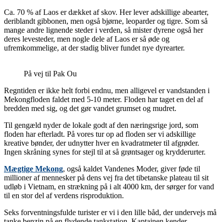
Ca. 70 % af Laos er dækket af skov. Her lever adskillige abearter,
deriblandt gibbonen, men også bjørne, leoparder og tigre. Som så
mange andre lignende steder i verden, så mister dyrene også her
deres levesteder, men nogle dele af Laos er så øde og
ufremkommelige, at der stadig bliver fundet nye dyrearter.
På vej til Pak Ou
Regntiden er ikke helt forbi endnu, men alligevel er vandstanden i
Mekongfloden faldet med 5-10 meter. Floden har taget en del af
bredden med sig, og det gør vandet grumset og mudret.
Til gengæld nyder de lokale godt af den næringsrige jord, som
floden har efterladt. På vores tur op ad floden ser vi adskillige
kreative bønder, der udnytter hver en kvadratmeter til afgrøder.
Ingen skråning synes for stejl til at så grøntsager og krydderurter.
Mægtige Mekong
, også kaldet Vandenes Moder, giver føde til
millioner af mennesker på dens vej fra det tibetanske plateau til sit
udløb i Vietnam, en strækning på i alt 4000 km, der sørger for vand
til en stor del af verdens risproduktion.
Seks forventningsfulde turister er vi i den lille båd, der undervejs må
tanke benzin på en flydende tankstation. Kaptajnen kender