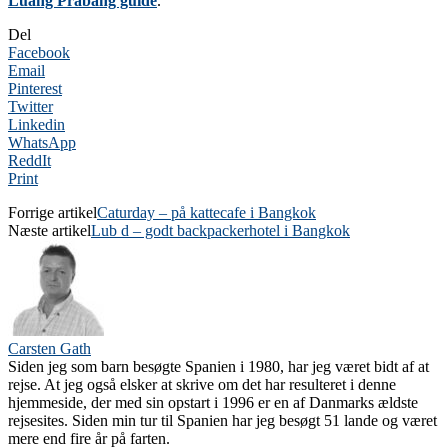
Luang Prabang guide
.
Del
Facebook
Email
Pinterest
Twitter
Linkedin
WhatsApp
ReddIt
Print
Forrige artikel
Caturday – på kattecafe i Bangkok
Næste artikel
Lub d – godt backpackerhotel i Bangkok
Carsten Gath
Siden jeg som barn besøgte Spanien i 1980, har jeg været bidt af at
rejse. At jeg også elsker at skrive om det har resulteret i denne
hjemmeside, der med sin opstart i 1996 er en af Danmarks ældste
rejsesites. Siden min tur til Spanien har jeg besøgt 51 lande og været
mere end fire år på farten.