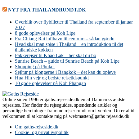
NYT FRA THAILANDRUNDT.DK
Overblik over flybilletter til Thailand fra september til januar
2027
8 gode oplevelser på Koh Lipe
Fra Chiang Rai lufthavn til centrum – sådan gør du
Hvad skal man spise i Thailand – en introduktion til det
thailandske køkken
Pakkerejser til Khao Lak – her skal du bo
Sunrise Beach – guide til Sunrise Beach på Koh Lipe
Shopping på Phuket
Sejltur på klongerne i Bangkok – det kan du opleve
Hua Hin vejr og bedste rejsetidspunkt
10 gode oplevelser på Koh Phangan
Online siden 1996 er gaths-rejseside.dk en af Danmarks ældste
rejsesites. Her finder du rejseguides, spændende artikler og
personlige beretninger fra mine rejser rundt om i verden. Du er altid
velkommen til at kontakte mig på webmaster@gaths-rejseside.dk
Om gaths-rejseside.dk
Cookie- og privatlivspolitik