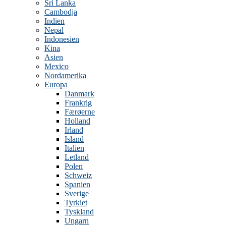
Sri Lanka
Cambodja
Indien
Nepal
Indonesien
Kina
Asien
Mexico
Nordamerika
Europa
Danmark
Frankrig
Færøerne
Holland
Irland
Island
Italien
Letland
Polen
Schweiz
Spanien
Sverige
Tyrkiet
Tyskland
Ungarn