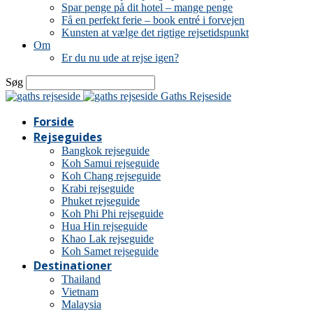
Spar penge på dit hotel – mange penge
Få en perfekt ferie – book entré i forvejen
Kunsten at vælge det rigtige rejsetidspunkt
Om
Er du nu ude at rejse igen?
Søg
Gaths Rejseside
Forside
Rejseguides
Bangkok rejseguide
Koh Samui rejseguide
Koh Chang rejseguide
Krabi rejseguide
Phuket rejseguide
Koh Phi Phi rejseguide
Hua Hin rejseguide
Khao Lak rejseguide
Koh Samet rejseguide
Destinationer
Thailand
Vietnam
Malaysia