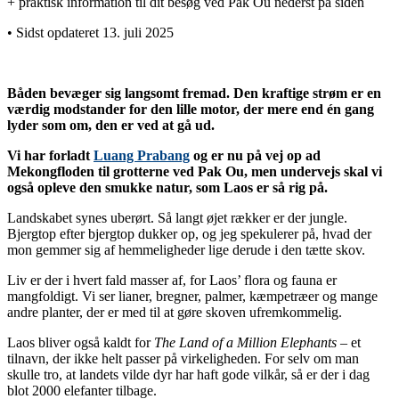
+ praktisk information til dit besøg ved Pak Ou nederst på siden
• Sidst opdateret 13. juli 2025
Båden bevæger sig langsomt fremad. Den kraftige strøm er en
værdig modstander for den lille motor, der mere end én gang
lyder som om, den er ved at gå ud.
Vi har forladt
Luang Prabang
og er nu på vej op ad
Mekongfloden til grotterne ved Pak Ou, men undervejs skal vi
også opleve den smukke natur, som Laos er så rig på.
Landskabet synes uberørt. Så langt øjet rækker er der jungle.
Bjergtop efter bjergtop dukker op, og jeg spekulerer på, hvad der
mon gemmer sig af hemmeligheder lige derude i den tætte skov.
Liv er der i hvert fald masser af, for Laos’ flora og fauna er
mangfoldigt. Vi ser lianer, bregner, palmer, kæmpetræer og mange
andre planter, der er med til at gøre skoven ufremkommelig.
Laos bliver også kaldt for
The Land of a Million Elephants
– et
tilnavn, der ikke helt passer på virkeligheden. For selv om man
skulle tro, at landets vilde dyr har haft gode vilkår, så er der i dag
blot 2000 elefanter tilbage.