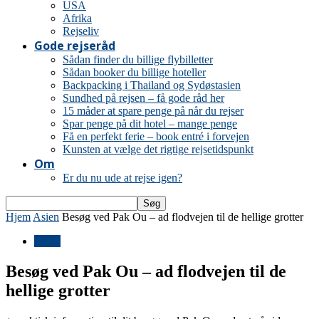
USA
Afrika
Rejseliv
Gode rejseråd
Sådan finder du billige flybilletter
Sådan booker du billige hoteller
Backpacking i Thailand og Sydøstasien
Sundhed på rejsen – få gode råd her
15 måder at spare penge på når du rejser
Spar penge på dit hotel – mange penge
Få en perfekt ferie – book entré i forvejen
Kunsten at vælge det rigtige rejsetidspunkt
Om
Er du nu ude at rejse igen?
Hjem
Asien
Besøg ved Pak Ou – ad flodvejen til de hellige grotter
Asien
Besøg ved Pak Ou – ad flodvejen til de
hellige grotter