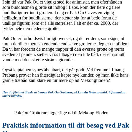
I sin tid var Pak Ou et vigtigt sted for animister, men efterhånden
som buddhismen gjorde sit indtog i Laos, kom der flere og flere
buddhafigurer ind i grotten. I dag er Pak Ou Caves en vigtig
helligdom for buddhisterne, der sætter sig for at bede foran de
utallige figurer, som er i alle størrelser. I alt er der ca. 2000, der
fylder hele den nederste grotte.
Pak Ou er forholdsvis hurtigt overset, og der er dem, som siger, at
turen dertil er mere spændende end selve grotterne. Jeg er en af dem.
Da vi har forceret de mange trapper til den øverste grotte og tørret
sveden af panden, sætter vi os tilbage i den lille båd, der er i smult
vande med den stærke strøm agterude.
Også kaptajnen synes åbenbart, det går godt. Vel fremme i Luang
Prabang prøver han ihærdigt at kapre nye kunder, og mon ikke hans
gamle træbåd kan klare en tur mere op ad Mekongfloden?
Har du fået lyst til selv at besøge Pak Ou Grotterne, så kan du finde praktisk information
under billedet.
Pak Ou Grotterne ligger lige ud til Mekong Floden
Praktisk information til dit besøg ved Pak