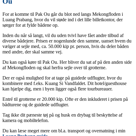
Ou
For at komme til Pak Ou går du blot ned langs Mekongfloden i
Luang Prabang, hvor du vil støde ind i det lille billetkontor, der
sørger for at fylde bådene op.
Inden du når så langt, vil du uden tvivl have fået andre tilbud af
diverse bådejere. Prisen er nogenlunde den samme, uanset hvem du
vælger at sejle med, ca. 50.000 kip pr. person, hvis du deler båden
med andre, der skal samme vej.
Du kan også køre til Pak Ou. Her bliver du sat af på den anden side
af Mekongfloden og skal herfra sejle over til grotterne.
Der er også mulighed for at tage på guidede udflugter, hvor du
kombinere med f.eks. Kuang Si Vandfaldet. Dit hotel/guesthouse
kan hjælpe dig, men i byen ligger også flere tourbureauer.
Entré til grotterne er 20.000 kip. Ofte er den inkluderet i prisen på
bådturene og de guidede udflugter.
Tag ikke dit pæneste tøj på og husk en drybag til beskyttelse af
kamera og mobiltelefon.
Du kan læse meget mere om bl.a. transport og overnatning i min