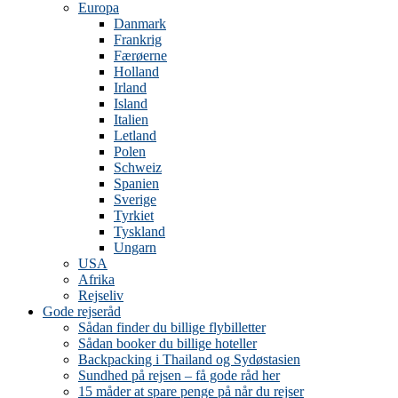
Europa
Danmark
Frankrig
Færøerne
Holland
Irland
Island
Italien
Letland
Polen
Schweiz
Spanien
Sverige
Tyrkiet
Tyskland
Ungarn
USA
Afrika
Rejseliv
Gode rejseråd
Sådan finder du billige flybilletter
Sådan booker du billige hoteller
Backpacking i Thailand og Sydøstasien
Sundhed på rejsen – få gode råd her
15 måder at spare penge på når du rejser