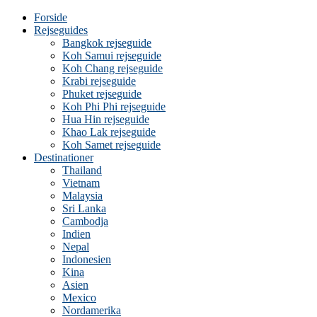
Forside
Rejseguides
Bangkok rejseguide
Koh Samui rejseguide
Koh Chang rejseguide
Krabi rejseguide
Phuket rejseguide
Koh Phi Phi rejseguide
Hua Hin rejseguide
Khao Lak rejseguide
Koh Samet rejseguide
Destinationer
Thailand
Vietnam
Malaysia
Sri Lanka
Cambodja
Indien
Nepal
Indonesien
Kina
Asien
Mexico
Nordamerika