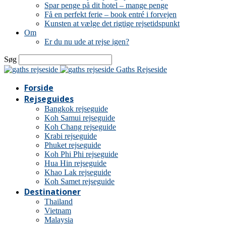
Spar penge på dit hotel – mange penge
Få en perfekt ferie – book entré i forvejen
Kunsten at vælge det rigtige rejsetidspunkt
Om
Er du nu ude at rejse igen?
Søg
Gaths Rejseside
Forside
Rejseguides
Bangkok rejseguide
Koh Samui rejseguide
Koh Chang rejseguide
Krabi rejseguide
Phuket rejseguide
Koh Phi Phi rejseguide
Hua Hin rejseguide
Khao Lak rejseguide
Koh Samet rejseguide
Destinationer
Thailand
Vietnam
Malaysia