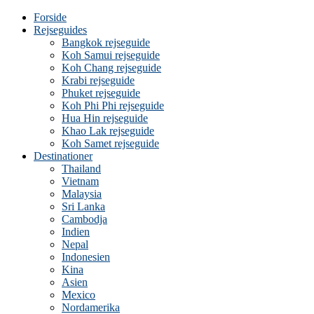
Forside
Rejseguides
Bangkok rejseguide
Koh Samui rejseguide
Koh Chang rejseguide
Krabi rejseguide
Phuket rejseguide
Koh Phi Phi rejseguide
Hua Hin rejseguide
Khao Lak rejseguide
Koh Samet rejseguide
Destinationer
Thailand
Vietnam
Malaysia
Sri Lanka
Cambodja
Indien
Nepal
Indonesien
Kina
Asien
Mexico
Nordamerika