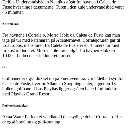
Delfin. Undervandsbåden Nautilus afgår fra havnen i Caleta de
Fuste hver time i dagtimerne. Turen i den gule undervandsbåd varer
45 minutter.
Katamaran
Fra havnene i Corralejo, Morro Jable og Caleta de Fuste kan man
tage på tur med katamaran på Atlanterhavet. Corralejoturen går til
Los Lobos, mens turen fra Caleta de Fuste er en 4-timers tur med
frokost inkluderet. Morro Jable-turen afgår fra havnen klokken
10.00 – barbecue er inkluderet i prisen.
Golf
Golfbaner er også dukket op på Fuerteventura. Umiddelbart syd for
Caleta de Fuste, overfor Atlantico Shoppingcenter, ligger en 18-
hullers golfbane. I Las Playitas ligger også en bane i forbindelse
med Playitas Grand Resort.
Forlystelsesparker
Acua Water Park er et vandland i den sydlige del af Corralejo. Her
er også bowling og golf-træning.