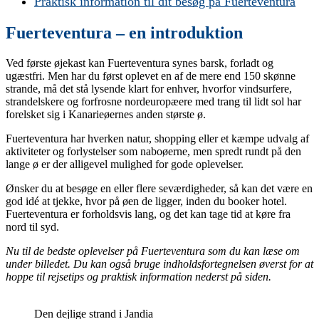
Praktisk information til dit besøg på Fuerteventura
Fuerteventura – en introduktion
Ved første øjekast kan Fuerteventura synes barsk, forladt og
ugæstfri. Men har du først oplevet en af de mere end 150 skønne
strande, må det stå lysende klart for enhver, hvorfor vindsurfere,
strandelskere og forfrosne nordeuropæere med trang til lidt sol har
forelsket sig i Kanarieøernes anden største ø.
Fuerteventura har hverken natur, shopping eller et kæmpe udvalg af
aktiviteter og forlystelser som naboøerne, men spredt rundt på den
lange ø er der alligevel mulighed for gode oplevelser.
Ønsker du at besøge en eller flere seværdigheder, så kan det være en
god idé at tjekke, hvor på øen de ligger, inden du booker hotel.
Fuerteventura er forholdsvis lang, og det kan tage tid at køre fra
nord til syd.
Nu til de bedste oplevelser på Fuerteventura som du kan læse om
under billedet. Du kan også bruge indholdsfortegnelsen øverst for at
hoppe til rejsetips og praktisk information nederst på siden.
Den dejlige strand i Jandia