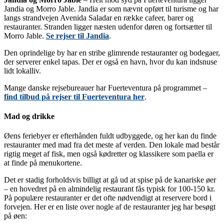
Jandia og Morro Jable. Jandia er som nævnt opført til turisme og har
langs strandvejen Avenida Saladar en række cafeer, barer og
restauranter. Stranden ligger næsten udenfor døren og fortsætter til
Morro Jable.
Se rejser til Jandia
.
Den oprindelige by har en stribe glimrende restauranter og bodegaer,
der serverer enkel tapas. Der er også en havn, hvor du kan indsnuse
lidt lokalliv.
Mange danske rejsebureauer har Fuerteventura på programmet –
find tilbud på rejser til Fuerteventura her
.
Mad og drikke
Øens feriebyer er efterhånden fuldt udbyggede, og her kan du finde
restauranter med mad fra det meste af verden. Den lokale mad består
rigtig meget af fisk, men også kødretter og klassikere som paella er
at finde på menukortene.
Det er stadig forholdsvis billigt at gå ud at spise på de kanariske øer
– en hovedret på en almindelig restaurant fås typisk for 100-150 kr.
På populære restauranter er det ofte nødvendigt at reservere bord i
forvejen. Her er en liste over nogle af de restauranter jeg har besøgt
på øen: