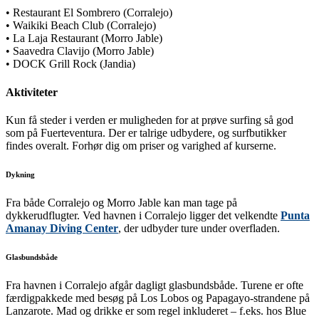
• Restaurant El Sombrero (Corralejo)
• Waikiki Beach Club (Corralejo)
• La Laja Restaurant (Morro Jable)
• Saavedra Clavijo (Morro Jable)
• DOCK Grill Rock (Jandia)
Aktiviteter
Kun få steder i verden er muligheden for at prøve surfing så god
som på Fuerteventura. Der er talrige udbydere, og surfbutikker
findes overalt. Forhør dig om priser og varighed af kurserne.
Dykning
Fra både Corralejo og Morro Jable kan man tage på
dykkerudflugter. Ved havnen i Corralejo ligger det velkendte
Punta
Amanay Diving Center
, der udbyder ture under overfladen.
Glasbundsbåde
Fra havnen i Corralejo afgår dagligt glasbundsbåde. Turene er ofte
færdigpakkede med besøg på Los Lobos og Papagayo-strandene på
Lanzarote. Mad og drikke er som regel inkluderet – f.eks. hos Blue