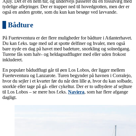
Ajuy. Det er en nem tur, og undervejs passerer du en fossilvæg med
tydelige aflejringer. Der er trapper ned til hovedgrotten, men der er
også en anden grotte, som du kun kan besøge ved lavvande.
6
Bådture
På Fuerteventura er der flere muligheder for bådture i Atlanterhavet.
Du kan f.eks. tage med ud at spotte delfiner og hvaler, men også
bare nyde en dag på havet med badeture, snorkling og solnedgang.
Turene fås som halv- og heldagsudflugter med eller uden frokost
inkluderet.
En populær bådudflugt går til øen Los Lobos, der ligger mellem
Fuerteventura og Lanzarote. Turen begynder på havnen i Corralejo,
hvor du sejler i et kvarter før du når den lille ø, hvor du kan solbade,
snorkle eller tage på gå- eller cykeltur. Der er to udbydere af sejlture
til Los Lobos – se mere hos f.eks.
Naviera
, som har flere afgange
dagligt.