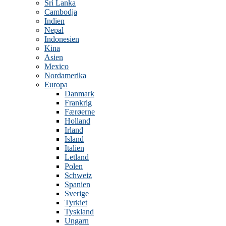
Sri Lanka
Cambodja
Indien
Nepal
Indonesien
Kina
Asien
Mexico
Nordamerika
Europa
Danmark
Frankrig
Færøerne
Holland
Irland
Island
Italien
Letland
Polen
Schweiz
Spanien
Sverige
Tyrkiet
Tyskland
Ungarn