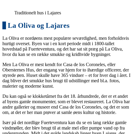
Traditionelt hus i Lajares
2
La Oliva og Lajares
La Oliva er nordøens mest populære seværdighed, men forholdsvis
hurtigt overset. Byen var i en kort periode midt i 1800-tallet
hovedstad på Fuerteventura, og det har sat sit præg på La Oliva,
hvor du kan se en række smukke og kridhvide bygninger.
Men La Oliva er mest kendt for Casa de los Coroneles, eller
Obersternes Hus, der engang var hjem for to ihærdige officerer, der
styrede øen. Huset skulle have 365 vinduer – et for hver dag i året. I
dag bliver det smukke hus brugt til udstillinger med bl.a. fotos,
malerier og moderne kunst.
Du kan også se klokketårnet fra det 18. århundrede, der er et andet
af byens gamle monumenter, som er blevet restaureret. La Oliva har
andre gallerier og museer end Casa de los Coroneles, og det er som
om, at det er her man prøver at samle øens kultur og historie.
Især på det nordlige Fuerteventura kan du se en lang række gamle
vindmøller, der blev brugt til at male mel eller pumpe vand op fra
undergrunden. Midt i det golde landskab ligger byen Lajares, der