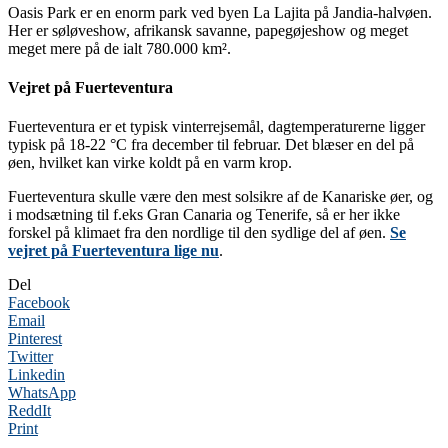
Oasis Park er en enorm park ved byen La Lajita på Jandia-halvøen.
Her er søløveshow, afrikansk savanne, papegøjeshow og meget
meget mere på de ialt 780.000 km².
Vejret på Fuerteventura
Fuerteventura er et typisk vinterrejsemål, dagtemperaturerne ligger
typisk på 18-22 °C fra december til februar. Det blæser en del på
øen, hvilket kan virke koldt på en varm krop.
Fuerteventura skulle være den mest solsikre af de Kanariske øer, og
i modsætning til f.eks Gran Canaria og Tenerife, så er her ikke
forskel på klimaet fra den nordlige til den sydlige del af øen.
Se
vejret på Fuerteventura lige nu
.
Del
Facebook
Email
Pinterest
Twitter
Linkedin
WhatsApp
ReddIt
Print