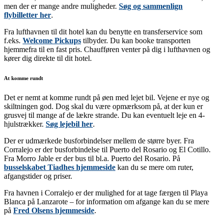
men der er mange andre muligheder.
Søg og sammenlign
flybilletter her
.
Fra lufthavnen til dit hotel kan du benytte en transferservice som
f.eks.
Welcome Pickups
tilbyder. Du kan booke transporten
hjemmefra til en fast pris. Chaufføren venter på dig i lufthavnen og
kører dig direkte til dit hotel.
At komme rundt
Det er nemt at komme rundt på øen med lejet bil. Vejene er nye og
skiltningen god. Dog skal du være opmærksom på, at der kun er
grusvej til mange af de lækre strande. Du kan eventuelt leje en 4-
hjulstrækker.
Søg lejebil her
.
Der er udmærkede busforbindelser mellem de større byer. Fra
Corralejo er der busforbindelse til Puerto del Rosario og El Cotillo.
Fra Morro Jable er der bus til bl.a. Puerto del Rosario. På
busselskabet Tiadhes hjemmeside
kan du se mere om ruter,
afgangstider og priser.
Fra havnen i Corralejo er der mulighed for at tage færgen til Playa
Blanca på Lanzarote – for information om afgange kan du se mere
på
Fred Olsens hjemmeside
.