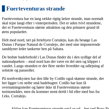
1
Fuerteventuras strande
Fuerteventura har en lang række rigtig lækre strande, man normalt
skal rejse langt efter i vinterperioden. Det er uden tvivl strandene,
der er Fuerteventuras største attraktion og den primære grund til
øens popularitet.
Helt mod nord, tæt på feriebyen Corralejo, kan du besøge Las
Dunas i Parque Natural de Corralejo, der med sine imponerende
sanddyner leder tankerne hen på Sahara.
De bedste badeforhold i Las Dunas finder du i den sydlige del af
nationalparken – mod nord kan der være en del sten og klipper i
vandet. Langs stranden er der flere steder livredder og udlejning af
solstole og parasoller.
På nordvestkysten har den lille by Cotillo også skønne strande, der
her ligger i en stribe små badebugter. Cotillo har kun få
overnatningssteder og hører ikke til Fuerteventuras største
turistområder, men du kommer nemt dertil i bil eller med bus fra
f.eks. Corralejo.
Sådan kan Fuerteventuras strande også se ud – her ved Pozo N