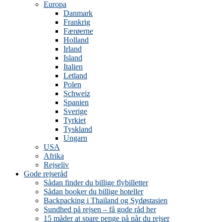
Europa
Danmark
Frankrig
Færøerne
Holland
Irland
Island
Italien
Letland
Polen
Schweiz
Spanien
Sverige
Tyrkiet
Tyskland
Ungarn
USA
Afrika
Rejseliv
Gode rejseråd
Sådan finder du billige flybilletter
Sådan booker du billige hoteller
Backpacking i Thailand og Sydøstasien
Sundhed på rejsen – få gode råd her
15 måder at spare penge på når du rejser