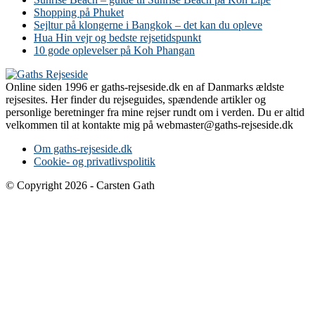
Shopping på Phuket
Sejltur på klongerne i Bangkok – det kan du opleve
Hua Hin vejr og bedste rejsetidspunkt
10 gode oplevelser på Koh Phangan
Online siden 1996 er gaths-rejseside.dk en af Danmarks ældste
rejsesites. Her finder du rejseguides, spændende artikler og
personlige beretninger fra mine rejser rundt om i verden. Du er altid
velkommen til at kontakte mig på webmaster@gaths-rejseside.dk
Om gaths-rejseside.dk
Cookie- og privatlivspolitik
© Copyright 2026 - Carsten Gath