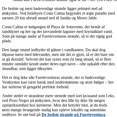
De bedste og mest badevenlige strande ligger primært ned ad
østkysten. Ved feriebyen Costa Calma begynder et ægte paradis med
næsten 20 km ubrudt strand ned til Jandia og Morro Jable.
Costa Calma er indgangen til Playa de Sotavento, der består af
sanddyner og her og der lavvandede laguner med krystalklart vand.
Som på mange andre af Fuerteventuras strande, så er der rigtig god
plads.
Den lange strand indbyder til gåture i vandkanten. Du skal dog
tilpasse turen med tidevandet, men når det er gjort, så er det bare om
at gå derudaf. Selvom det kan synes som én lang strand, så er flere
mindre områder kendt under deres eget navn – ofte opkaldt efter den
strandbar, som ligger tilknyttet.
Det er dog ikke alle Fuerteventuras strande, der er badevenlige.
Vestkysten kan være barsk med understrømme og store bølger – her
har surferne til gengæld perfekte forhold.
Andre steder er strandene mere stenede med sort lavasand som f.eks.
ved Pozo Negro på østkysten, hvor den lille by ikke får megen
opmærksomhed hos turisterne. Men det betyder blot, at du trods
øens mange besøgende stadig kan opleve lokalliv og autentiske
småbyer. Se mit bud på
De bedste strande på Fuerteventura
.