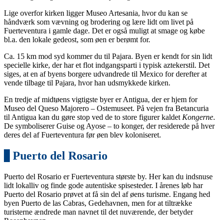
Lige overfor kirken ligger Museo Artesania, hvor du kan se
håndværk som vævning og brodering og lære lidt om livet på
Fuerteventura i gamle dage. Det er også muligt at smage og købe
bl.a. den lokale gedeost, som øen er berømt for.
Ca. 15 km mod syd kommer du til Pajara. Byen er kendt for sin lidt
specielle kirke, der har et flot indgangsparti i typisk aztekerstil. Det
siges, at en af byens borgere udvandrede til Mexico for derefter at
vende tilbage til Pajara, hvor han udsmykkede kirken.
En tredje af midtøens vigtigste byer er Antigua, der er hjem for
Museo del Queso Majorero – Ostemuseet. På vejen fra Betancuria
til Antigua kan du gøre stop ved de to store figurer kaldet
Kongerne
.
De symboliserer Guise og Ayose – to konger, der residerede på hver
deres del af Fuerteventura før øen blev koloniseret.
4
Puerto del Rosario
Puerto del Rosario er Fuerteventura største by. Her kan du indsnuse
lidt lokalliv og finde gode autentiske spisesteder. I årenes løb har
Puerto del Rosario prøvet at få sin del af øens turisme. Engang hed
byen Puerto de las Cabras, Gedehavnen, men for at tiltrække
turisterne ændrede man navnet til det nuværende, der betyder