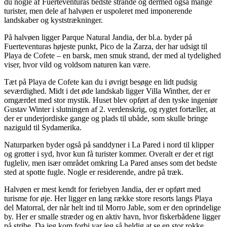
du nogle af Fuerteventuras bedste strande og dermed også mange
turister, men dele af halvøen er uspoleret med imponerende
landskaber og kyststrækninger.
På halvøen ligger Parque Natural Jandia, der bl.a. byder på
Fuerteventuras højeste punkt, Pico de la Zarza, der har udsigt til
Playa de Cofete – en barsk, men smuk strand, der med al tydelighed
viser, hvor vild og voldsom naturen kan være.
Tæt på Playa de Cofete kan du i øvrigt besøge en lidt pudsig
seværdighed. Midt i det øde landskab ligger Villa Winther, der er
omgærdet med stor mystik. Huset blev opført af den tyske ingeniør
Gustav Winter i slutningen af 2. verdenskrig, og rygtet fortæller, at
der er underjordiske gange og plads til ubåde, som skulle bringe
naziguld til Sydamerika.
Naturparken byder også på sanddyner i La Pared i nord til klipper
og grotter i syd, hvor kun få turister kommer. Overalt er der et rigt
fugleliv, men især området omkring La Pared anses som det bedste
sted at spotte fugle. Nogle er residerende, andre på træk.
Halvøen er mest kendt for feriebyen Jandia, der er opført med
turisme for øje. Her ligger en lang række store resorts langs Playa
del Matorral, der når helt ind til Morro Jable, som er den oprindelige
by. Her er smalle stræder og en aktiv havn, hvor fiskerbådene ligger
på stribe. Da jeg kom forbi var jeg så heldig at se en stor rokke