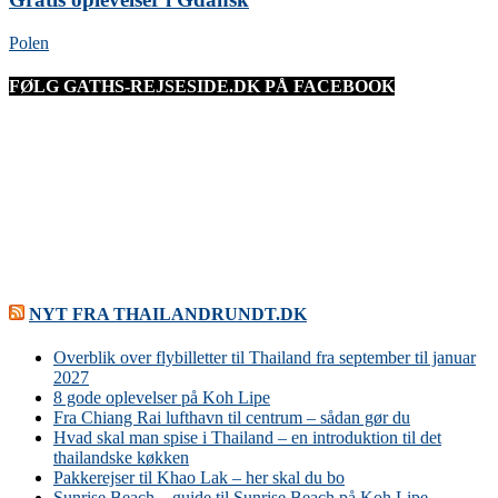
Polen
FØLG GATHS-REJSESIDE.DK PÅ FACEBOOK
NYT FRA THAILANDRUNDT.DK
Overblik over flybilletter til Thailand fra september til januar
2027
8 gode oplevelser på Koh Lipe
Fra Chiang Rai lufthavn til centrum – sådan gør du
Hvad skal man spise i Thailand – en introduktion til det
thailandske køkken
Pakkerejser til Khao Lak – her skal du bo
Sunrise Beach – guide til Sunrise Beach på Koh Lipe