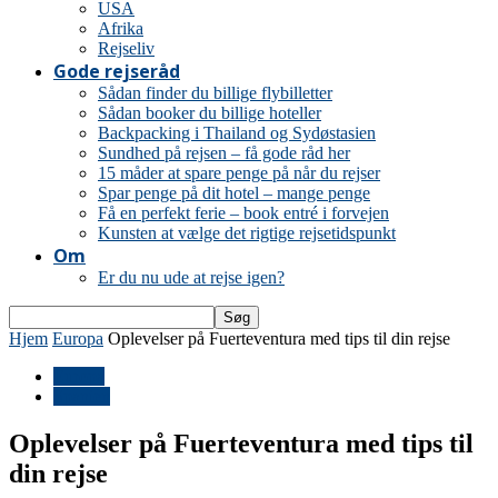
USA
Afrika
Rejseliv
Gode rejseråd
Sådan finder du billige flybilletter
Sådan booker du billige hoteller
Backpacking i Thailand og Sydøstasien
Sundhed på rejsen – få gode råd her
15 måder at spare penge på når du rejser
Spar penge på dit hotel – mange penge
Få en perfekt ferie – book entré i forvejen
Kunsten at vælge det rigtige rejsetidspunkt
Om
Er du nu ude at rejse igen?
Hjem
Europa
Oplevelser på Fuerteventura med tips til din rejse
Europa
Spanien
Oplevelser på Fuerteventura med tips til
din rejse