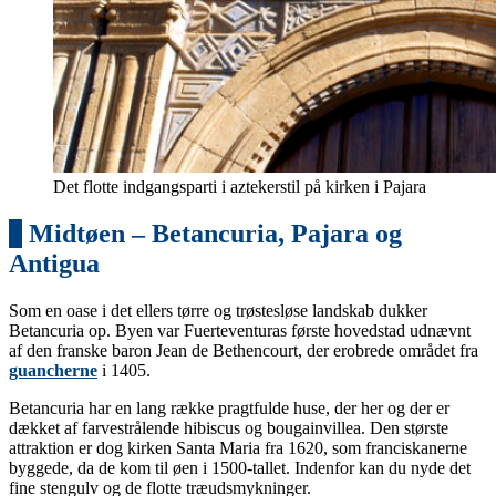
Det flotte indgangsparti i aztekerstil på kirken i Pajara
3
Midtøen – Betancuria, Pajara og
Antigua
Som en oase i det ellers tørre og trøstesløse landskab dukker
Betancuria op. Byen var Fuerteventuras første hovedstad udnævnt
af den franske baron Jean de Bethencourt, der erobrede området fra
guancherne
i 1405.
Betancuria har en lang række pragtfulde huse, der her og der er
dækket af farvestrålende hibiscus og bougainvillea. Den største
attraktion er dog kirken Santa Maria fra 1620, som franciskanerne
byggede, da de kom til øen i 1500-tallet. Indenfor kan du nyde det
fine stengulv og de flotte træudsmykninger.