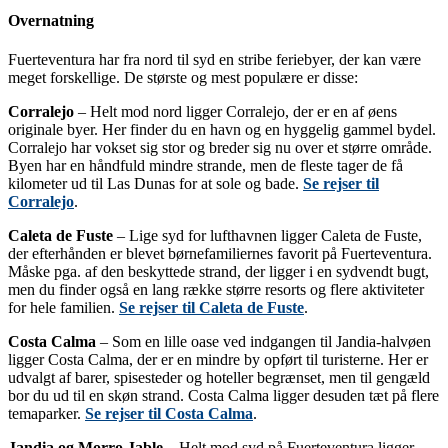
Overnatning
Fuerteventura har fra nord til syd en stribe feriebyer, der kan være
meget forskellige. De største og mest populære er disse:
Corralejo
– Helt mod nord ligger Corralejo, der er en af øens
originale byer. Her finder du en havn og en hyggelig gammel bydel.
Corralejo har vokset sig stor og breder sig nu over et større område.
Byen har en håndfuld mindre strande, men de fleste tager de få
kilometer ud til Las Dunas for at sole og bade.
Se rejser til
Corralejo
.
Caleta de Fuste
– Lige syd for lufthavnen ligger Caleta de Fuste,
der efterhånden er blevet børnefamiliernes favorit på Fuerteventura.
Måske pga. af den beskyttede strand, der ligger i en sydvendt bugt,
men du finder også en lang række større resorts og flere aktiviteter
for hele familien.
Se rejser til Caleta de Fuste
.
Costa Calma
– Som en lille oase ved indgangen til Jandia-halvøen
ligger Costa Calma, der er en mindre by opført til turisterne. Her er
udvalgt af barer, spisesteder og hoteller begrænset, men til gengæld
bor du ud til en skøn strand. Costa Calma ligger desuden tæt på flere
temaparker.
Se rejser til Costa Calma
.
Jandia og Morro Jable
– Helt mod syd på Fuerteventura ligger