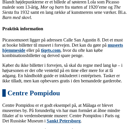
Blandt højdepunkterne er et billede af søsteren Lola som Picasso
malede som 13-årig,
Mor og barn
fra starten af 1920’erne og
The
Siesta
fra 1932 samt en lang række af kunstnerens sene værker. Bl.a.
Barn med skovl
.
Praktisk information
Picassomuseet ligger på adressen Calle San Agustin 8. Det et must
at booke billetter til museet i forvejen. Det kan du gøre på
museets
hjemmeside
eller på
tiqets.com
, hvor du ofte kan købe
kombinationsbilletter og derved spare penge.
Køber du ikke billetter i forvejen, så skal du regne med lang kø – i
højsæsonen er der ofte ventetid på en time eller mere for at få
adgang. En håndholdt guide er inkluderet i entréprisen. Tasker er
ikke tilladt, men kan opbevares gratis i den bemandede garderobe.
2
Centre Pompidou
Centre Pompidou er et godt eksempel på, at Málaga er blevet
museernes by. På forunderlig vis har man formået at åbne mindre
filialer af to verdensberømte museer: Centre Pompidou i Paris og
Det Russiske Museum i
Sankt Petersborg
.