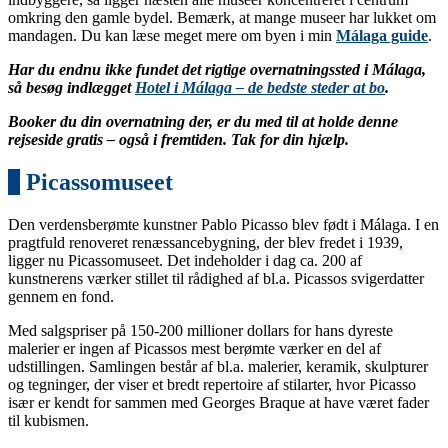
omkring den gamle bydel. Bemærk, at mange museer har lukket om
mandagen. Du kan læse meget mere om byen i min
Málaga guide
.
Har du endnu ikke fundet det rigtige overnatningssted i Málaga,
så besøg indlægget
Hotel i Málaga – de bedste steder at bo
.
Booker du din overnatning der, er du med til at holde denne
rejseside gratis – også i fremtiden. Tak for din hjælp.
1
Picassomuseet
Den verdensberømte kunstner Pablo Picasso blev født i Málaga. I en
pragtfuld renoveret renæssancebygning, der blev fredet i 1939,
ligger nu Picassomuseet. Det indeholder i dag ca. 200 af
kunstnerens værker stillet til rådighed af bl.a. Picassos svigerdatter
gennem en fond.
Med salgspriser på 150-200 millioner dollars for hans dyreste
malerier er ingen af Picassos mest berømte værker en del af
udstillingen. Samlingen består af bl.a. malerier, keramik, skulpturer
og tegninger, der viser et bredt repertoire af stilarter, hvor Picasso
især er kendt for sammen med Georges Braque at have været fader
til kubismen.