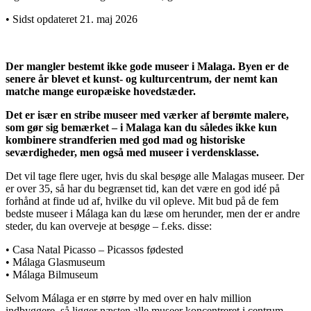
• Sidst opdateret 21. maj 2026
Der mangler bestemt ikke gode museer i Malaga. Byen er de
senere år blevet et kunst- og kulturcentrum, der nemt kan
matche mange europæiske hovedstæder.
Det er især en stribe museer med værker af berømte malere,
som gør sig bemærket – i Malaga kan du således ikke kun
kombinere strandferien med god mad og historiske
seværdigheder, men også med museer i verdensklasse.
Det vil tage flere uger, hvis du skal besøge alle Malagas museer. Der
er over 35, så har du begrænset tid, kan det være en god idé på
forhånd at finde ud af, hvilke du vil opleve. Mit bud på de fem
bedste museer i Málaga kan du læse om herunder, men der er andre
steder, du kan overveje at besøge – f.eks. disse:
• Casa Natal Picasso – Picassos fødested
• Málaga Glasmuseum
• Málaga Bilmuseum
Selvom Málaga er en større by med over en halv million
indbyggere, så ligger næsten alle museer koncentreret i centrum