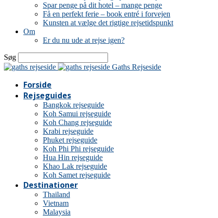
Spar penge på dit hotel – mange penge
Få en perfekt ferie – book entré i forvejen
Kunsten at vælge det rigtige rejsetidspunkt
Om
Er du nu ude at rejse igen?
Søg
Gaths Rejseside
Forside
Rejseguides
Bangkok rejseguide
Koh Samui rejseguide
Koh Chang rejseguide
Krabi rejseguide
Phuket rejseguide
Koh Phi Phi rejseguide
Hua Hin rejseguide
Khao Lak rejseguide
Koh Samet rejseguide
Destinationer
Thailand
Vietnam
Malaysia