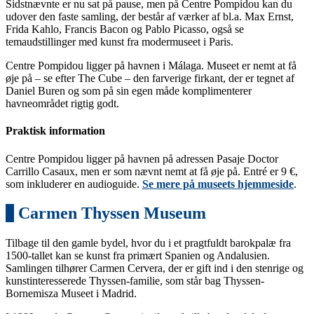
Sidstnævnte er nu sat på pause, men på Centre Pompidou kan du
udover den faste samling, der består af værker af bl.a. Max Ernst,
Frida Kahlo, Francis Bacon og Pablo Picasso, også se
temaudstillinger med kunst fra modermuseet i Paris.
Centre Pompidou ligger på havnen i Málaga. Museet er nemt at få
øje på – se efter The Cube – den farverige firkant, der er tegnet af
Daniel Buren og som på sin egen måde komplimenterer
havneområdet rigtig godt.
Praktisk information
Centre Pompidou ligger på havnen på adressen Pasaje Doctor
Carrillo Casaux, men er som nævnt nemt at få øje på. Entré er 9 €,
som inkluderer en audioguide.
Se mere på museets hjemmeside
.
3
Carmen Thyssen Museum
Tilbage til den gamle bydel, hvor du i et pragtfuldt barokpalæ fra
1500-tallet kan se kunst fra primært Spanien og Andalusien.
Samlingen tilhører Carmen Cervera, der er gift ind i den stenrige og
kunstinteresserede Thyssen-familie, som står bag Thyssen-
Bornemisza Museet i Madrid.