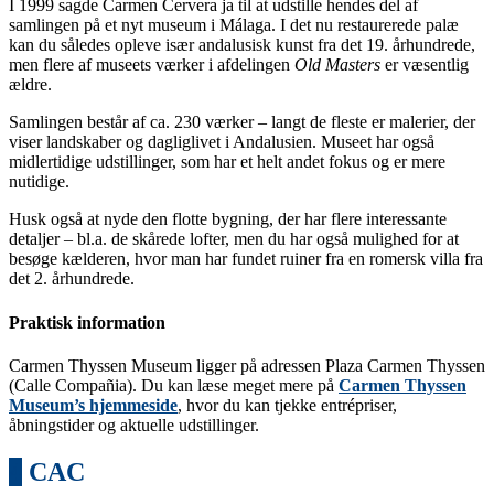
I 1999 sagde Carmen Cervera ja til at udstille hendes del af
samlingen på et nyt museum i Málaga. I det nu restaurerede palæ
kan du således opleve især andalusisk kunst fra det 19. århundrede,
men flere af museets værker i afdelingen
Old Masters
er væsentlig
ældre.
Samlingen består af ca. 230 værker – langt de fleste er malerier, der
viser landskaber og dagliglivet i Andalusien. Museet har også
midlertidige udstillinger, som har et helt andet fokus og er mere
nutidige.
Husk også at nyde den flotte bygning, der har flere interessante
detaljer – bl.a. de skårede lofter, men du har også mulighed for at
besøge kælderen, hvor man har fundet ruiner fra en romersk villa fra
det 2. århundrede.
Praktisk information
Carmen Thyssen Museum ligger på adressen Plaza Carmen Thyssen
(Calle Compañia). Du kan læse meget mere på
Carmen Thyssen
Museum’s hjemmeside
, hvor du kan tjekke entrépriser,
åbningstider og aktuelle udstillinger.
4
CAC