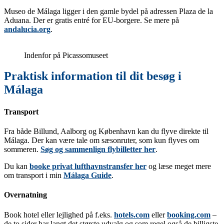
Museo de Málaga ligger i den gamle bydel på adressen Plaza de la
Aduana. Der er gratis entré for EU-borgere. Se mere på
andalucia.org
.
Indenfor på Picassomuseet
Praktisk information til dit besøg i
Málaga
Transport
Fra både Billund, Aalborg og København kan du flyve direkte til
Málaga. Der kan være tale om sæsonruter, som kun flyves om
sommeren.
Søg og sammenlign flybilletter her
.
Du kan
booke privat lufthavnstransfer her
og læse meget mere
om transport i min
Málaga Guide
.
Overnatning
Book hotel eller lejlighed på f.eks.
hotels.com
eller
booking.com
–
de to sider har langt det største udvalg og som regel også de billigste