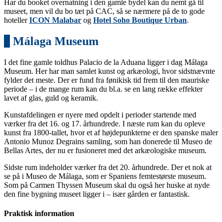
Har du booket overnatning i den gamle bydel kan du nemt gå til
museet, men vil du bo tæt på CAC, så se nærmere på de to gode
hoteller
ICON Malabar
og
Hotel Soho Boutique Urban
.
5
Málaga Museum
I det fine gamle toldhus Palacio de la Aduana ligger i dag Málaga
Museum. Her har man samlet kunst og arkæologi, hvor sidstnævnte
fylder det meste. Der er fund fra fønikisk tid frem til den mauriske
periode – i de mange rum kan du bl.a. se en lang række effekter
lavet af glas, guld og keramik.
Kunstafdelingen er nyere med opdelt i perioder startende med
værker fra det 16. og 17. århundrede. I næste rum kan du opleve
kunst fra 1800-tallet, hvor et af højdepunkterne er den spanske maler
Antonio Munoz Degrains samling, som han donerede til Museo de
Bellas Artes, der nu er fusioneret med det arkæologiske museum.
Sidste rum indeholder værker fra det 20. århundrede. Der et nok at
se på i Museo de Málaga, som er Spaniens femtestørste museum.
Som på Carmen Thyssen Museum skal du også her huske at nyde
den fine bygning museet ligger i – især gården er fantastisk.
Praktisk information