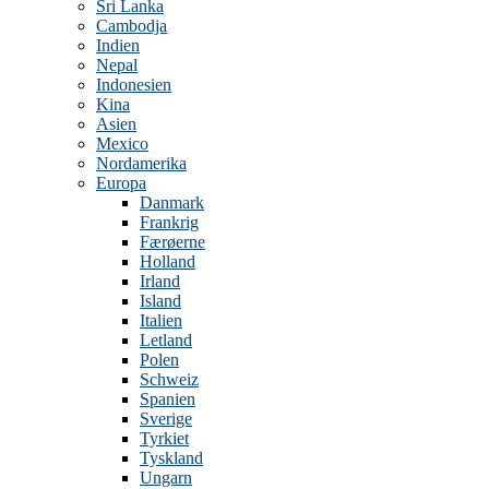
Sri Lanka
Cambodja
Indien
Nepal
Indonesien
Kina
Asien
Mexico
Nordamerika
Europa
Danmark
Frankrig
Færøerne
Holland
Irland
Island
Italien
Letland
Polen
Schweiz
Spanien
Sverige
Tyrkiet
Tyskland
Ungarn