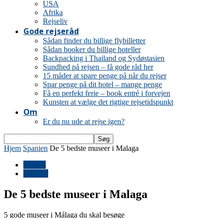
USA
Afrika
Rejseliv
Gode rejseråd
Sådan finder du billige flybilletter
Sådan booker du billige hoteller
Backpacking i Thailand og Sydøstasien
Sundhed på rejsen – få gode råd her
15 måder at spare penge på når du rejser
Spar penge på dit hotel – mange penge
Få en perfekt ferie – book entré i forvejen
Kunsten at vælge det rigtige rejsetidspunkt
Om
Er du nu ude at rejse igen?
Hjem
Spanien
De 5 bedste museer i Malaga
Europa
Spanien
De 5 bedste museer i Malaga
5 gode museer i Málaga du skal besøge