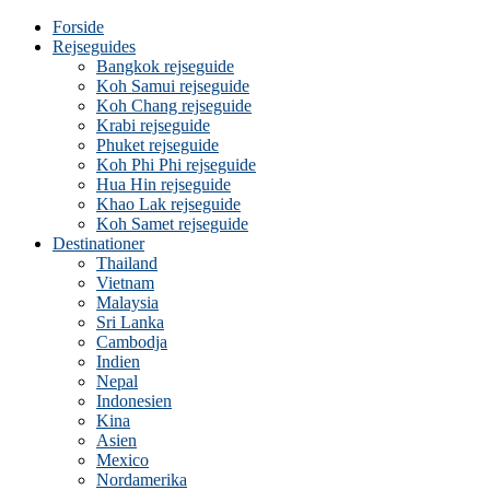
Forside
Rejseguides
Bangkok rejseguide
Koh Samui rejseguide
Koh Chang rejseguide
Krabi rejseguide
Phuket rejseguide
Koh Phi Phi rejseguide
Hua Hin rejseguide
Khao Lak rejseguide
Koh Samet rejseguide
Destinationer
Thailand
Vietnam
Malaysia
Sri Lanka
Cambodja
Indien
Nepal
Indonesien
Kina
Asien
Mexico
Nordamerika