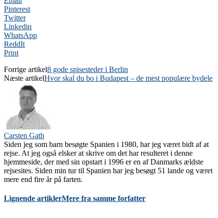
Email
Pinterest
Twitter
Linkedin
WhatsApp
ReddIt
Print
Forrige artikel
8 gode spisesteder i Berlin
Næste artikel
Hvor skal du bo i Budapest – de mest populære bydele
Carsten Gath
Siden jeg som barn besøgte Spanien i 1980, har jeg været bidt af at
rejse. At jeg også elsker at skrive om det har resulteret i denne
hjemmeside, der med sin opstart i 1996 er en af Danmarks ældste
rejsesites. Siden min tur til Spanien har jeg besøgt 51 lande og været
mere end fire år på farten.
Lignende artikler
Mere fra samme forfatter