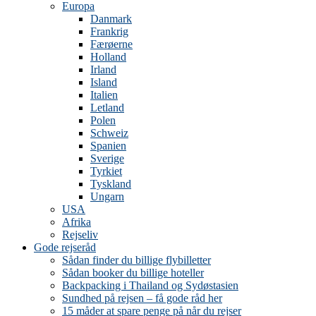
Europa
Danmark
Frankrig
Færøerne
Holland
Irland
Island
Italien
Letland
Polen
Schweiz
Spanien
Sverige
Tyrkiet
Tyskland
Ungarn
USA
Afrika
Rejseliv
Gode rejseråd
Sådan finder du billige flybilletter
Sådan booker du billige hoteller
Backpacking i Thailand og Sydøstasien
Sundhed på rejsen – få gode råd her
15 måder at spare penge på når du rejser