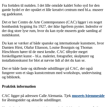
Fra fortiden til nutiden. I det lille område kaldet Soho syd for den
gamle bydel er der opstået et lille kreativt centrum med bl.a. museer
og gadekunst.
Det er her Centro de Arte Contemporaneo (CAC) ligger i en noget
bombastisk bygning fra 1927, der ikke ligefrem pynter. Indenfor er
der dog store lyse rum, hvor du kan nyde museets gode samling af
nutidskunst.
Du kan se værker af både spanske og internationale kunstnere, hvor
Damien Hirst, Olafur Eliasson, Louise Bourguis og Thomas
Hirschhorn hører til de mest kendte. CAC tilbyder meget
forskelligartet kunst – bl.a. malerier, fotografier, skulpturer og
installationskunst for blot at nævne lidt af det du kan se.
Der er både faste og skiftende udstillinger på CAC, der også
fungerer som et slags kunstcentrum med workshops, undervisning
og bibliotek.
Praktisk information
CAC ligger på adressen Calle Alemania. Tjek
museets hjemmeside
for åbningstider og aktuelle udstillinger.