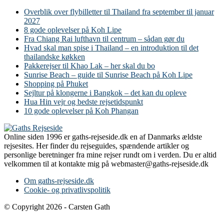
Overblik over flybilletter til Thailand fra september til januar
2027
8 gode oplevelser på Koh Lipe
Fra Chiang Rai lufthavn til centrum – sådan gør du
Hvad skal man spise i Thailand – en introduktion til det
thailandske køkken
Pakkerejser til Khao Lak – her skal du bo
Sunrise Beach – guide til Sunrise Beach på Koh Lipe
Shopping på Phuket
Sejltur på klongerne i Bangkok – det kan du opleve
Hua Hin vejr og bedste rejsetidspunkt
10 gode oplevelser på Koh Phangan
Online siden 1996 er gaths-rejseside.dk en af Danmarks ældste
rejsesites. Her finder du rejseguides, spændende artikler og
personlige beretninger fra mine rejser rundt om i verden. Du er altid
velkommen til at kontakte mig på webmaster@gaths-rejseside.dk
Om gaths-rejseside.dk
Cookie- og privatlivspolitik
© Copyright 2026 - Carsten Gath