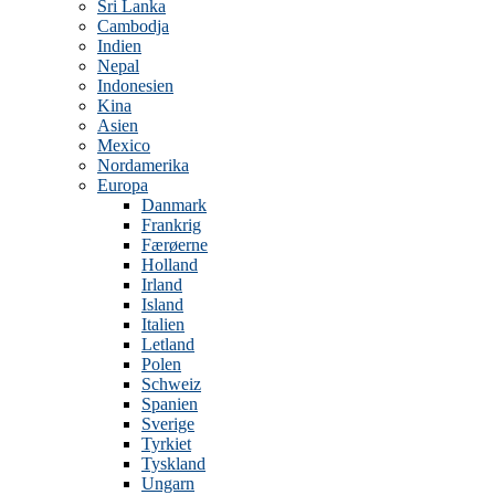
Sri Lanka
Cambodja
Indien
Nepal
Indonesien
Kina
Asien
Mexico
Nordamerika
Europa
Danmark
Frankrig
Færøerne
Holland
Irland
Island
Italien
Letland
Polen
Schweiz
Spanien
Sverige
Tyrkiet
Tyskland
Ungarn