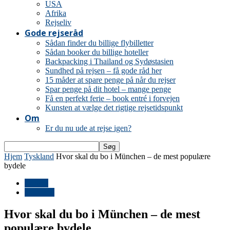
USA
Afrika
Rejseliv
Gode rejseråd
Sådan finder du billige flybilletter
Sådan booker du billige hoteller
Backpacking i Thailand og Sydøstasien
Sundhed på rejsen – få gode råd her
15 måder at spare penge på når du rejser
Spar penge på dit hotel – mange penge
Få en perfekt ferie – book entré i forvejen
Kunsten at vælge det rigtige rejsetidspunkt
Om
Er du nu ude at rejse igen?
Hjem
Tyskland
Hvor skal du bo i München – de mest populære
bydele
Europa
Tyskland
Hvor skal du bo i München – de mest
populære bydele