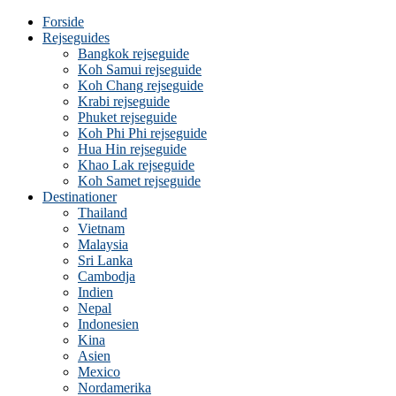
Forside
Rejseguides
Bangkok rejseguide
Koh Samui rejseguide
Koh Chang rejseguide
Krabi rejseguide
Phuket rejseguide
Koh Phi Phi rejseguide
Hua Hin rejseguide
Khao Lak rejseguide
Koh Samet rejseguide
Destinationer
Thailand
Vietnam
Malaysia
Sri Lanka
Cambodja
Indien
Nepal
Indonesien
Kina
Asien
Mexico
Nordamerika