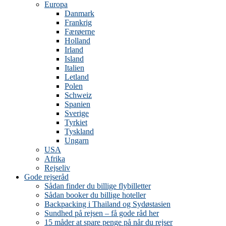
Europa
Danmark
Frankrig
Færøerne
Holland
Irland
Island
Italien
Letland
Polen
Schweiz
Spanien
Sverige
Tyrkiet
Tyskland
Ungarn
USA
Afrika
Rejseliv
Gode rejseråd
Sådan finder du billige flybilletter
Sådan booker du billige hoteller
Backpacking i Thailand og Sydøstasien
Sundhed på rejsen – få gode råd her
15 måder at spare penge på når du rejser