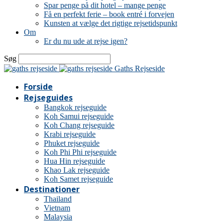
Spar penge på dit hotel – mange penge
Få en perfekt ferie – book entré i forvejen
Kunsten at vælge det rigtige rejsetidspunkt
Om
Er du nu ude at rejse igen?
Søg
Gaths Rejseside
Forside
Rejseguides
Bangkok rejseguide
Koh Samui rejseguide
Koh Chang rejseguide
Krabi rejseguide
Phuket rejseguide
Koh Phi Phi rejseguide
Hua Hin rejseguide
Khao Lak rejseguide
Koh Samet rejseguide
Destinationer
Thailand
Vietnam
Malaysia