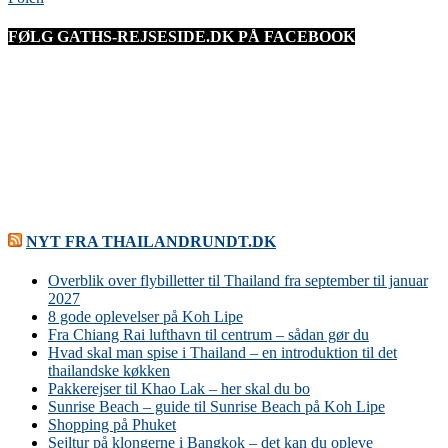
FØLG GATHS-REJSESIDE.DK PÅ FACEBOOK
NYT FRA THAILANDRUNDT.DK
Overblik over flybilletter til Thailand fra september til januar
2027
8 gode oplevelser på Koh Lipe
Fra Chiang Rai lufthavn til centrum – sådan gør du
Hvad skal man spise i Thailand – en introduktion til det
thailandske køkken
Pakkerejser til Khao Lak – her skal du bo
Sunrise Beach – guide til Sunrise Beach på Koh Lipe
Shopping på Phuket
Sejltur på klongerne i Bangkok – det kan du opleve