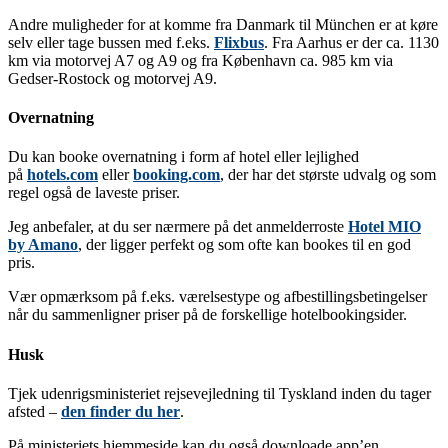
Andre muligheder for at komme fra Danmark til München er at køre
selv eller tage bussen med f.eks.
Flixbus
. Fra Aarhus er der ca. 1130
km via motorvej A7 og A9 og fra København ca. 985 km via
Gedser-Rostock og motorvej A9.
Overnatning
Du kan booke overnatning i form af hotel eller lejlighed
på
hotels.com
eller
booking.com
, der har det største udvalg og som
regel også de laveste priser.
Jeg anbefaler, at du ser nærmere på det anmelderroste
Hotel MIO
by Amano
, der ligger perfekt og som ofte kan bookes til en god
pris.
Vær opmærksom på f.eks. værelsestype og afbestillingsbetingelser
når du sammenligner priser på de forskellige hotelbookingsider.
Husk
Tjek udenrigsministeriet rejsevejledning til Tyskland inden du tager
afsted –
den finder du her
.
På ministeriets hjemmeside kan du også downloade app’en