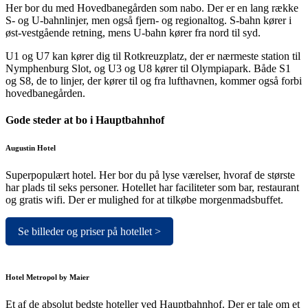
Her bor du med Hovedbanegården som nabo. Der er en lang række
S- og U-bahnlinjer, men også fjern- og regionaltog. S-bahn kører i
øst-vestgående retning, mens U-bahn kører fra nord til syd.
U1 og U7 kan kører dig til Rotkreuzplatz, der er nærmeste station til
Nymphenburg Slot, og U3 og U8 kører til Olympiapark. Både S1
og S8, de to linjer, der kører til og fra lufthavnen, kommer også forbi
hovedbanegården.
Gode steder at bo i Hauptbahnhof
Augustin Hotel
Superpopulært hotel. Her bor du på lyse værelser, hvoraf de største
har plads til seks personer. Hotellet har faciliteter som bar, restaurant
og gratis wifi. Der er mulighed for at tilkøbe morgenmadsbuffet.
Se billeder og priser på hotellet >
Hotel Metropol by Maier
Et af de absolut bedste hoteller ved Hauptbahnhof. Der er tale om et