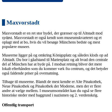
2
Maxvorstadt
Maxvorstadt er en ret stor bydel, der grænser op til Altstadt mod
sydøst. Maxvorstadt er også kendt som museumskvarteret og et
oplagt sted at bo, hvis du vil besøge Münchens bedste og mest
populære museer.
Museerne ligger på og omkring Königsplatz og således klods op ad
Altstadt. Du bor i gåafstand til Marienplatz og alt hvad den centrale
del af München har at byde på. I modsat retning bliver det mere
lokalt efterhånden som du kommer væk fra centrum, og det betyder
også faldende priser på overnatning.
Tilbage til museerne. Blandt de mest kendte er Alte Pinakothek,
Neue Pinakothek og Pinakothek der Moderne, men der er flere
andre at vælge mellem. I museumsområdet kan du også se flere
historiske steder med baggrund i nazismen og 2. verdenskrig.
Offentlig transport