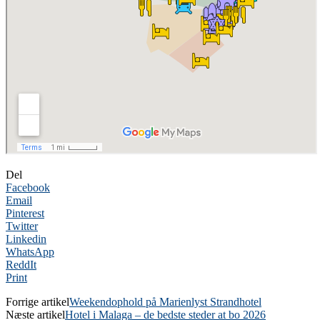
Del
Facebook
Email
Pinterest
Twitter
Linkedin
WhatsApp
ReddIt
Print
Forrige artikel
Weekendophold på Marienlyst Strandhotel
Næste artikel
Hotel i Malaga – de bedste steder at bo 2026