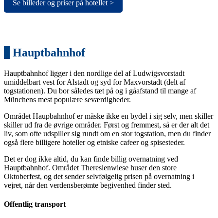
Se billeder og priser på hotellet >
3
Hauptbahnhof
Hauptbahnhof ligger i den nordlige del af Ludwigsvorstadt
umiddelbart vest for Alstadt og syd for Maxvorstadt (delt af
togstationen). Du bor således tæt på og i gåafstand til mange af
Münchens mest populære seværdigheder.
Området Haupbahnhof er måske ikke en bydel i sig selv, men skiller
skiller ud fra de øvrige områder. Først og fremmest, så er der alt det
liv, som ofte udspiller sig rundt om en stor togstation, men du finder
også flere billigere hoteller og etniske cafeer og spisesteder.
Det er dog ikke altid, du kan finde billig overnatning ved
Hauptbahnhof. Området Theresienwiese huser den store
Oktoberfest, og det sender selvfølgelig prisen på overnatning i
vejret, når den verdensberømte begivenhed finder sted.
Offentlig transport