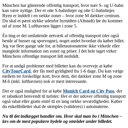
München har glimrende offentlig transport, hvor især S- og U-bahn
kan være nyttige. Der er otte S-bahnlinjer og otte U-bahnlinjer.
Byen er inddelt i en række zoner – hvor zone M dækker centrum.
Du skal et pænt stykke udenfor bymidten (Altstadt) før du kommer
ud af zone M. Lufthavnen ligger i zone 5.
Én ting er det omfattende netværk af offentlig transport (der også
består af busser og sporvogne), noget andet hvordan du køber billet.
Jeg var flere gange ude for, at billetautomaterne ikke virkede eller
manglede information om zoner og priser. I det hele taget virker
Münchens offentlige transport lidt nedslidt.
For at undgå problemer med billetter kan du overveje at købe
CityTourCard
, der fås med gyldighed fra 1-6 dage. Du kan vælge
mellem tre forskellige kort, hvor dem, der dækker zone M og zone
M-6 (inkl. lufthavnen) nok er mest interessante.
Der er også mulighed for at købe
Munich Card og City Pass
, der
er rabatkort henvendt til turister. Her er der udover offentlig transport
også rabat eller gratis entré til en lang række seværdigheder. Køber
du enkeltbilletter skal de stemples (valideres) i automaterne.
Nu til det indlægget handler om. Hvor skal man bo i München –
læs om de mest populære bydele og områder under billedet.