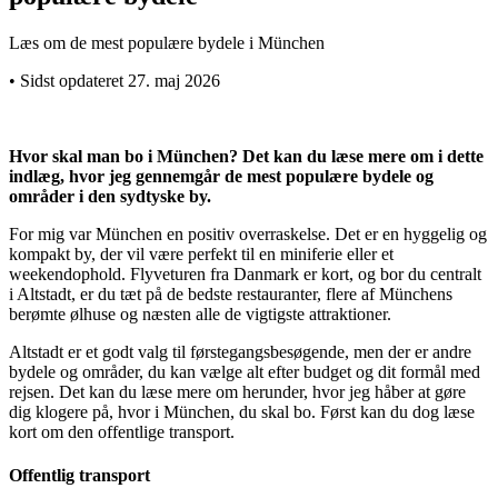
Læs om de mest populære bydele i München
• Sidst opdateret 27. maj 2026
Hvor skal man bo i München? Det kan du læse mere om i dette
indlæg, hvor jeg gennemgår de mest populære bydele og
områder i den sydtyske by.
For mig var München en positiv overraskelse. Det er en hyggelig og
kompakt by, der vil være perfekt til en miniferie eller et
weekendophold. Flyveturen fra Danmark er kort, og bor du centralt
i Altstadt, er du tæt på de bedste restauranter, flere af Münchens
berømte ølhuse og næsten alle de vigtigste attraktioner.
Altstadt er et godt valg til førstegangsbesøgende, men der er andre
bydele og områder, du kan vælge alt efter budget og dit formål med
rejsen. Det kan du læse mere om herunder, hvor jeg håber at gøre
dig klogere på, hvor i München, du skal bo. Først kan du dog læse
kort om den offentlige transport.
Offentlig transport