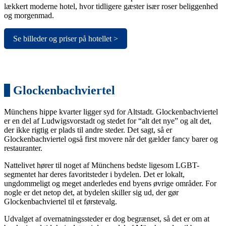
lækkert moderne hotel, hvor tidligere gæster især roser beliggenhed
og morgenmad.
Se billeder og priser på hotellet >
4
Glockenbachviertel
Münchens hippe kvarter ligger syd for Altstadt. Glockenbachviertel
er en del af Ludwigsvorstadt og stedet for “alt det nye” og alt det,
der ikke rigtig er plads til andre steder. Det sagt, så er
Glockenbachviertel også first movere når det gælder fancy barer og
restauranter.
Nattelivet hører til noget af Münchens bedste ligesom LGBT-
segmentet har deres favoritsteder i bydelen. Det er lokalt,
ungdommeligt og meget anderledes end byens øvrige områder. For
nogle er det netop det, at bydelen skiller sig ud, der gør
Glockenbachviertel til et førstevalg.
Udvalget af overnatningssteder er dog begrænset, så det er om at