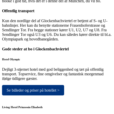
booke i god tid, hvis det er i denne del af München, du vil bo.
Offentlig transport
Kun den nordlige del af Glockenbachviertel er betjent af S- og U-
bahnlinjer. Her kan du benytte stationerne Frauenhoferstrasse og
Sendlinger Tor. Fra begge stationer kører U1, U2, U7 og U8. Fra
Sendlinger Tor også U3 og U6. Du kan således kører direkte til bl.a.
Olympiapark og hovedbanegården.
Gode steder at bo i Glockenbachviertel
Hotel Olympic
Dejligt 3-stjernet hotel med god beliggenhed og tæt på offentlig
transport. Topservice, fine omgivelser og fantastisk morgenmad
ifølge tidligere gæster.
Se billeder og priser på hotellet >
Living Hotel Prinzessin Elisabeth