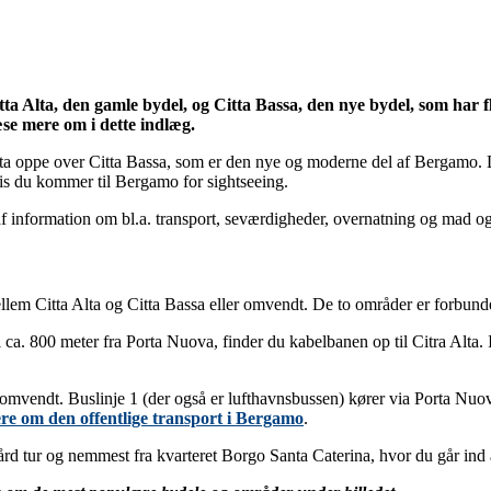
 Alta, den gamle bydel, og Citta Bassa, den nye bydel, som har fler
æse mere om i dette indlæg.
Alta oppe over Citta Bassa, som er den nye og moderne del af Bergamo.
hvis du kommer til Bergamo for sightseeing.
af information om bl.a. transport, seværdigheder, overnatning og mad og
 mellem Citta Alta og Citta Bassa eller omvendt. De to områder er forbun
 ca. 800 meter fra Porta Nuova, finder du kabelbanen op til Citra Alta. 
r omvendt. Buslinje 1 (der også er lufthavnsbussen) kører via Porta Nuov
re om den offentlige transport i Bergamo
.
hård tur og nemmest fra kvarteret Borgo Santa Caterina, hvor du går in