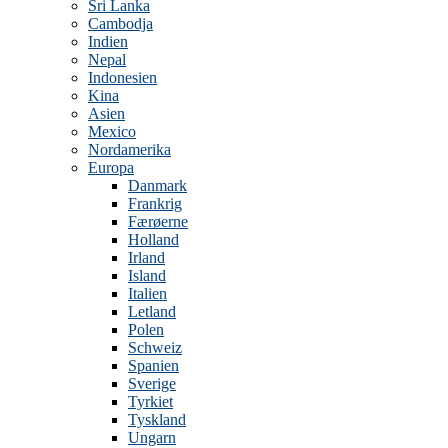
Sri Lanka
Cambodja
Indien
Nepal
Indonesien
Kina
Asien
Mexico
Nordamerika
Europa
Danmark
Frankrig
Færøerne
Holland
Irland
Island
Italien
Letland
Polen
Schweiz
Spanien
Sverige
Tyrkiet
Tyskland
Ungarn