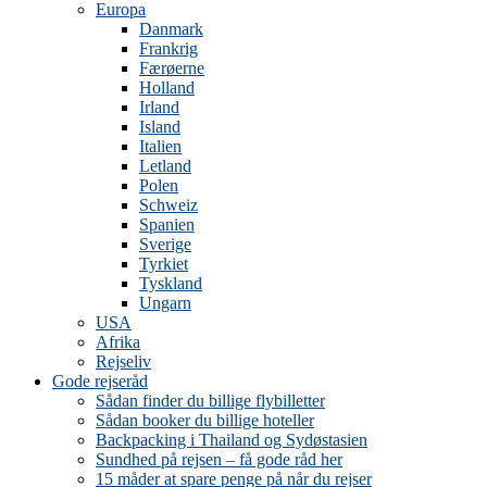
Europa
Danmark
Frankrig
Færøerne
Holland
Irland
Island
Italien
Letland
Polen
Schweiz
Spanien
Sverige
Tyrkiet
Tyskland
Ungarn
USA
Afrika
Rejseliv
Gode rejseråd
Sådan finder du billige flybilletter
Sådan booker du billige hoteller
Backpacking i Thailand og Sydøstasien
Sundhed på rejsen – få gode råd her
15 måder at spare penge på når du rejser