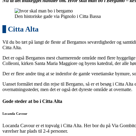
Nu til det indlægget handler om. Hvor skal man bo i Bergamo – læs
Den historiske gade via Pignolo i Citta Bassa
1
Citta Alta
Vil du bo tæt på langt de fleste af Bergamos seværdigheder og samtidi
Citta Alta.
Det er også Bergamos mest charmerende område med flere hyggelige ga
Colleoni, kirken Santa Maria Maggiore og byens katedral, der alle hør
Der er flere andre ting at se indenfor de gamle venetianske bymure, som
Uanset formålet med din rejse til Bergamo, så er et besøg i Citta Alta e
overnatningssteder, men det er også det dyreste område at overnatte.
Gode steder at bo i Citta Alta
Locanda Cavour
Locanda Cavour er et topvalg i Citta Alta. Her bor du på Via Gombito 
værelser har plads til 2-4 personer.