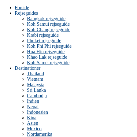
Forside
Rejseguides
Bangkok rejseguide
Koh Samui rejseguide
Koh Chang rejseguide
Krabi rejseguide
Phuket rejseguide
Koh Phi Phi rejseguide
Hua Hin rejseguide
Khao Lak rejseguide
Koh Samet rejseguide
Destinationer
Thailand
Vietnam
Malaysia
Sri Lanka
Cambodja
Indien
Nepal
Indonesien
Kina
Asien
Mexico
Nordamerika