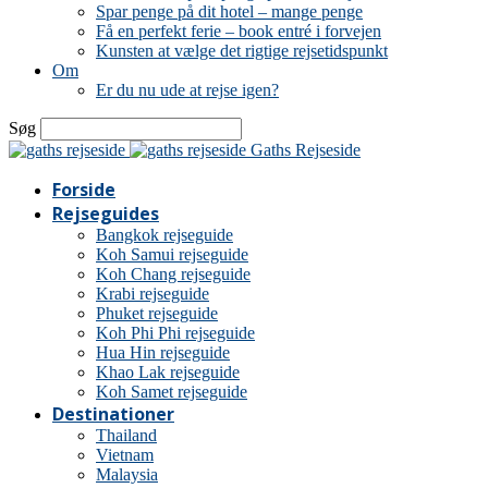
Spar penge på dit hotel – mange penge
Få en perfekt ferie – book entré i forvejen
Kunsten at vælge det rigtige rejsetidspunkt
Om
Er du nu ude at rejse igen?
Søg
Gaths Rejseside
Forside
Rejseguides
Bangkok rejseguide
Koh Samui rejseguide
Koh Chang rejseguide
Krabi rejseguide
Phuket rejseguide
Koh Phi Phi rejseguide
Hua Hin rejseguide
Khao Lak rejseguide
Koh Samet rejseguide
Destinationer
Thailand
Vietnam
Malaysia