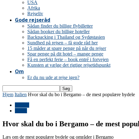
USA
Afrika
Rejseliv
Gode rejseråd
Sådan finder du billige flybilletter
Sådan booker du billige hoteller
Backpacking i Thailand og Sydøstasien
Sundhed på rejsen – få gode råd her
15 måder at spare penge på når du rejser
Spar penge på dit hotel – mange penge
Få en perfekt ferie – book entré i forvejen
Kunsten at vælge det rigtige rejsetidspunkt
Om
Er du nu ude at rejse igen?
Hjem
Italien
Hvor skal du bo i Bergamo – de mest populære bydele
Europa
Italien
Hvor skal du bo i Bergamo – de mest popu
Læs om de mest populære bydele og områder i Bergamo