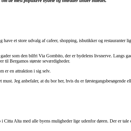
 om de mest populære bydele og områder under billedet.
g have et store udvalg af cafeer, shopping, isbutikker og restauranter l
der som den bilfri Via Gombito, der er bydelens livsnerve. Langs gad
er til Bergamos største seværdigheder.
 er en attraktion i sig selv.
t must. Jeg anbefaler, at du bor her, hvis du er førstegangsbesøgende ell
i Citta Alta med alle byens muligheder lige udenfor døren. Der er tale 