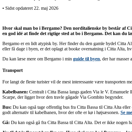
• Sidst opdateret 22. maj 2026
Hvor skal man bo i Bergamo? Den norditalienske by består af Citta
en god idé at finde det rigtige sted at bo i Bergamo. Det kan du l
Bergamo er en lidt atypisk by. Her finder du den gamle bydel Citta 
eller få dage i byen, er det oplagt at booke overnatning i Citta Alta, 
Du kan læse mere om Bergamo i min
guide til byen
, der har masser 
Transport
For langt de fleste turister vil de mest interessante være transporten
Kabelbanen:
Centralt i Citta Bassa langs gaden Via le V. Emanuele ll
Scarpe, der ligger hvor den travle gågade Via Gombito begynder.
Bus:
Du kan også tage offentlig bus fra Citta Bassa til Citta Alta elle
godt alternativ til kabelbanen, hvor der ofte er kø i højsæsonen.
Se me
Gå:
Du kan også gå fra Citta Bassa til Citta Alta. Det er ikke nogen 