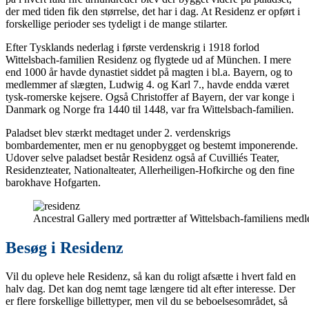
der med tiden fik den størrelse, det har i dag. At Residenz er opført i
forskellige perioder ses tydeligt i de mange stilarter.
Efter Tysklands nederlag i første verdenskrig i 1918 forlod
Wittelsbach-familien Residenz og flygtede ud af München. I mere
end 1000 år havde dynastiet siddet på magten i bl.a. Bayern, og to
medlemmer af slægten, Ludwig 4. og Karl 7., havde endda været
tysk-romerske kejsere. Også Christoffer af Bayern, der var konge i
Danmark og Norge fra 1440 til 1448, var fra Wittelsbach-familien.
Paladset blev stærkt medtaget under 2. verdenskrigs
bombardementer, men er nu genopbygget og bestemt imponerende.
Udover selve paladset består Residenz også af Cuvilliés Teater,
Residenzteater, Nationalteater, Allerheiligen-Hofkirche og den fine
barokhave Hofgarten.
Ancestral Gallery med portrætter af Wittelsbach-familiens me
Besøg i Residenz
Vil du opleve hele Residenz, så kan du roligt afsætte i hvert fald en
halv dag. Det kan dog nemt tage længere tid alt efter interesse. Der
er flere forskellige billettyper, men vil du se beboelsesområdet, så