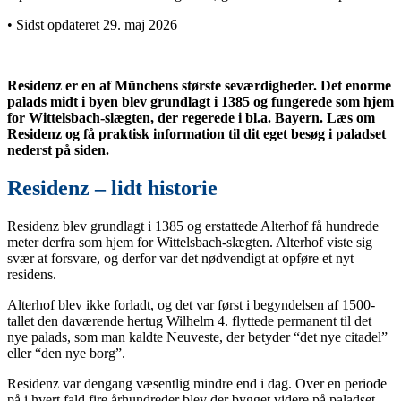
• Sidst opdateret 29. maj 2026
Residenz er en af Münchens største seværdigheder. Det enorme
palads midt i byen blev grundlagt i 1385 og fungerede som hjem
for Wittelsbach-slægten, der regerede i bl.a. Bayern. Læs om
Residenz og få praktisk information til dit eget besøg i paladset
nederst på siden.
Residenz – lidt historie
Residenz blev grundlagt i 1385 og erstattede Alterhof få hundrede
meter derfra som hjem for Wittelsbach-slægten. Alterhof viste sig
svær at forsvare, og derfor var det nødvendigt at opføre et nyt
residens.
Alterhof blev ikke forladt, og det var først i begyndelsen af 1500-
tallet den daværende hertug Wilhelm 4. flyttede permanent til det
nye palads, som man kaldte Neuveste, der betyder “det nye citadel”
eller “den nye borg”.
Residenz var dengang væsentlig mindre end i dag. Over en periode
på i hvert fald fire århundreder blev der bygget videre på paladset,