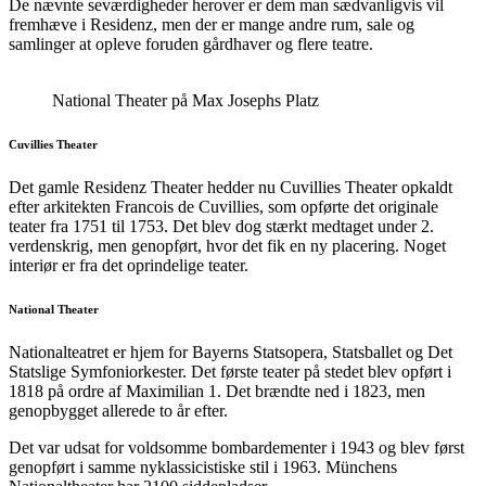
De nævnte seværdigheder herover er dem man sædvanligvis vil
fremhæve i Residenz, men der er mange andre rum, sale og
samlinger at opleve foruden gårdhaver og flere teatre.
National Theater på Max Josephs Platz
Cuvillies Theater
Det gamle Residenz Theater hedder nu Cuvillies Theater opkaldt
efter arkitekten Francois de Cuvillies, som opførte det originale
teater fra 1751 til 1753. Det blev dog stærkt medtaget under 2.
verdenskrig, men genopført, hvor det fik en ny placering. Noget
interiør er fra det oprindelige teater.
National Theater
Nationalteatret er hjem for Bayerns Statsopera, Statsballet og Det
Statslige Symfoniorkester. Det første teater på stedet blev opført i
1818 på ordre af Maximilian 1. Det brændte ned i 1823, men
genopbygget allerede to år efter.
Det var udsat for voldsomme bombardementer i 1943 og blev først
genopført i samme nyklassicistiske stil i 1963. Münchens