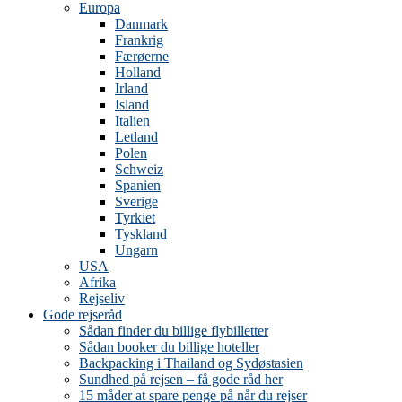
Europa
Danmark
Frankrig
Færøerne
Holland
Irland
Island
Italien
Letland
Polen
Schweiz
Spanien
Sverige
Tyrkiet
Tyskland
Ungarn
USA
Afrika
Rejseliv
Gode rejseråd
Sådan finder du billige flybilletter
Sådan booker du billige hoteller
Backpacking i Thailand og Sydøstasien
Sundhed på rejsen – få gode råd her
15 måder at spare penge på når du rejser