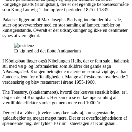
kongelige palads (Königsbau), der er det egentlige beboelsesområde
som Kong Ludwig 1. lod opføre i perioden 1825 til 1835.
Paladset ligger ud til Max Josephs Plads og indeholder bl.a. sale,
stuer og soveværelser med en stor samling af lamper, møbler og
kunstgenstande. Overalt er der udsmykninger og ikke en centimeter
synes at være glemt.
Et kig ned ad det flotte Antiquarium
I Königsbau ligger også Nibelungen Halls, der er fem sale i italiensk
stil med væg- og loftsmalerier, som skildrer det gamle sagn
Nibelungslied
. Kongen betragtede malerierne som så vigtige, at han
åbnede salene for offentligheden. Mange af freskoerne overlevede 2.
verdenskrig og blev restaureret i årene 1955-1960.
The Treasury, (skatkammeret), hvortil der kræves særskilt billet, er i
dag en del af Königsbau. Her kan du se en kæmpe samling af
værdifulde effekter samlet gennem mere end 1000 år.
Der er bl.a. våben, juveler, smykker, sølvtøj, kunstgenstande,
guldarbejder og meget meget mere. Det er et overflødighedshorn af
spændende ting, der fylder 10 rum i stueetagen af Königsbau.