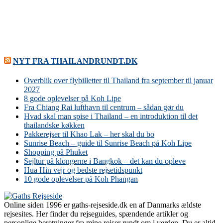
NYT FRA THAILANDRUNDT.DK
Overblik over flybilletter til Thailand fra september til januar
2027
8 gode oplevelser på Koh Lipe
Fra Chiang Rai lufthavn til centrum – sådan gør du
Hvad skal man spise i Thailand – en introduktion til det
thailandske køkken
Pakkerejser til Khao Lak – her skal du bo
Sunrise Beach – guide til Sunrise Beach på Koh Lipe
Shopping på Phuket
Sejltur på klongerne i Bangkok – det kan du opleve
Hua Hin vejr og bedste rejsetidspunkt
10 gode oplevelser på Koh Phangan
Online siden 1996 er gaths-rejseside.dk en af Danmarks ældste
rejsesites. Her finder du rejseguides, spændende artikler og
personlige beretninger fra mine rejser rundt om i verden. Du er altid