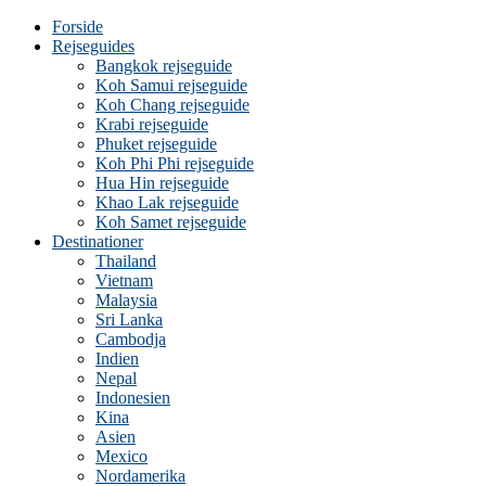
Forside
Rejseguides
Bangkok rejseguide
Koh Samui rejseguide
Koh Chang rejseguide
Krabi rejseguide
Phuket rejseguide
Koh Phi Phi rejseguide
Hua Hin rejseguide
Khao Lak rejseguide
Koh Samet rejseguide
Destinationer
Thailand
Vietnam
Malaysia
Sri Lanka
Cambodja
Indien
Nepal
Indonesien
Kina
Asien
Mexico
Nordamerika