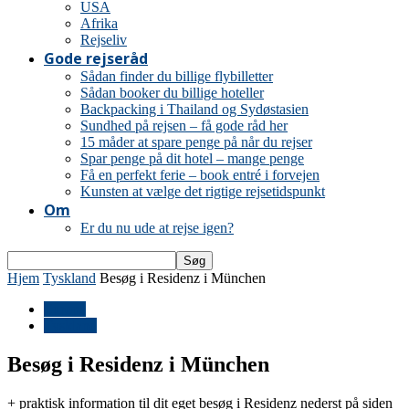
USA
Afrika
Rejseliv
Gode rejseråd
Sådan finder du billige flybilletter
Sådan booker du billige hoteller
Backpacking i Thailand og Sydøstasien
Sundhed på rejsen – få gode råd her
15 måder at spare penge på når du rejser
Spar penge på dit hotel – mange penge
Få en perfekt ferie – book entré i forvejen
Kunsten at vælge det rigtige rejsetidspunkt
Om
Er du nu ude at rejse igen?
Hjem
Tyskland
Besøg i Residenz i München
Europa
Tyskland
Besøg i Residenz i München
+ praktisk information til dit eget besøg i Residenz nederst på siden