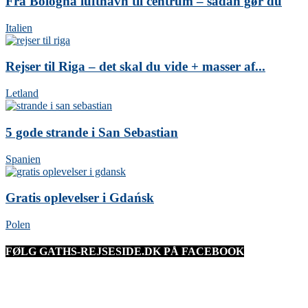
Fra Bologna lufthavn til centrum – sådan gør du
Italien
Rejser til Riga – det skal du vide + masser af...
Letland
5 gode strande i San Sebastian
Spanien
Gratis oplevelser i Gdańsk
Polen
FØLG GATHS-REJSESIDE.DK PÅ FACEBOOK