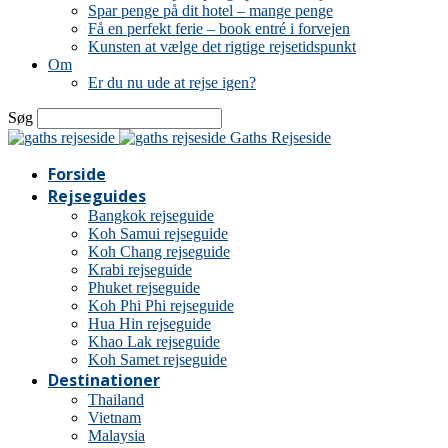
Spar penge på dit hotel – mange penge
Få en perfekt ferie – book entré i forvejen
Kunsten at vælge det rigtige rejsetidspunkt
Om
Er du nu ude at rejse igen?
Søg
Gaths Rejseside
Forside
Rejseguides
Bangkok rejseguide
Koh Samui rejseguide
Koh Chang rejseguide
Krabi rejseguide
Phuket rejseguide
Koh Phi Phi rejseguide
Hua Hin rejseguide
Khao Lak rejseguide
Koh Samet rejseguide
Destinationer
Thailand
Vietnam
Malaysia