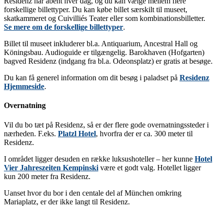
Residenz har åbent hver dag, og du kan vælge mellem flere
forskellige billettyper. Du kan købe billet særskilt til museet,
skatkammeret og Cuivilliés Teater eller som kombinationsbilletter.
Se mere om de forskellige billettyper
.
Billet til museet inkluderer bl.a. Antiquarium, Ancestral Hall og
Köningsbau. Audioguide er tilgængelig. Barokhaven (Hofgarten)
bagved Residenz (indgang fra bl.a. Odeonsplatz) er gratis at besøge.
Du kan få generel information om dit besøg i paladset på
Residenz
Hjemmeside
.
Overnatning
Vil du bo tæt på Residenz, så er der flere gode overnatningssteder i
nærheden. F.eks.
Platzl Hotel
, hvorfra der er ca. 300 meter til
Residenz.
I området ligger desuden en række luksushoteller – her kunne
Hotel
Vier Jahreszeiten Kempinski
være et godt valg. Hotellet ligger
kun 200 meter fra Residenz.
Uanset hvor du bor i den centale del af München omkring
Mariaplatz, er der ikke langt til Residenz.