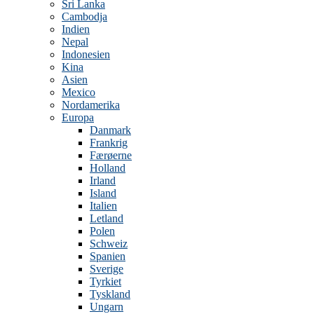
Sri Lanka
Cambodja
Indien
Nepal
Indonesien
Kina
Asien
Mexico
Nordamerika
Europa
Danmark
Frankrig
Færøerne
Holland
Irland
Island
Italien
Letland
Polen
Schweiz
Spanien
Sverige
Tyrkiet
Tyskland
Ungarn