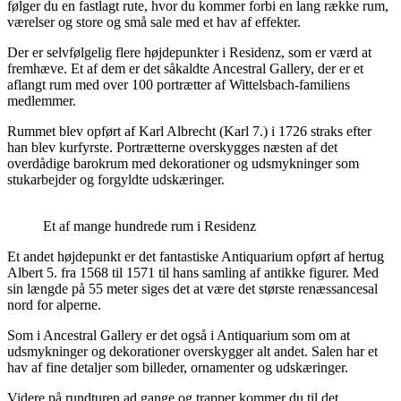
følger du en fastlagt rute, hvor du kommer forbi en lang række rum,
værelser og store og små sale med et hav af effekter.
Der er selvfølgelig flere højdepunkter i Residenz, som er værd at
fremhæve. Et af dem er det såkaldte Ancestral Gallery, der er et
aflangt rum med over 100 portrætter af Wittelsbach-familiens
medlemmer.
Rummet blev opført af Karl Albrecht (Karl 7.) i 1726 straks efter
han blev kurfyrste. Portrætterne overskygges næsten af det
overdådige barokrum med dekorationer og udsmykninger som
stukarbejder og forgyldte udskæringer.
Et af mange hundrede rum i Residenz
Et andet højdepunkt er det fantastiske Antiquarium opført af hertug
Albert 5. fra 1568 til 1571 til hans samling af antikke figurer. Med
sin længde på 55 meter siges det at være det største renæssancesal
nord for alperne.
Som i Ancestral Gallery er det også i Antiquarium som om at
udsmykninger og dekorationer overskygger alt andet. Salen har et
hav af fine detaljer som billeder, ornamenter og udskæringer.
Videre på rundturen ad gange og trapper kommer du til det