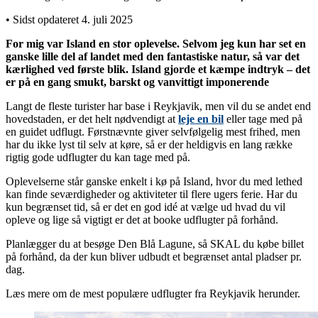
• Sidst opdateret 4. juli 2025
For mig var Island en stor oplevelse. Selvom jeg kun har set en
ganske lille del af landet med den fantastiske natur, så var det
kærlighed ved første blik. Island gjorde et kæmpe indtryk – det
er på en gang smukt, barskt og vanvittigt imponerende
Langt de fleste turister har base i Reykjavik, men vil du se andet end
hovedstaden, er det helt nødvendigt at
leje en bil
eller tage med på
en guidet udflugt. Førstnævnte giver selvfølgelig mest frihed, men
har du ikke lyst til selv at køre, så er der heldigvis en lang række
rigtig gode udflugter du kan tage med på.
Oplevelserne står ganske enkelt i kø på Island, hvor du med lethed
kan finde seværdigheder og aktiviteter til flere ugers ferie. Har du
kun begrænset tid, så er det en god idé at vælge ud hvad du vil
opleve og lige så vigtigt er det at booke udflugter på forhånd.
Planlægger du at besøge Den Blå Lagune, så SKAL du købe billet
på forhånd, da der kun bliver udbudt et begrænset antal pladser pr.
dag.
Læs mere om de mest populære udflugter fra Reykjavik herunder.