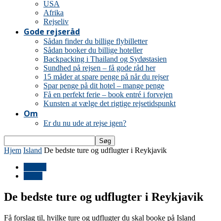
USA
Afrika
Rejseliv
Gode rejseråd
Sådan finder du billige flybilletter
Sådan booker du billige hoteller
Backpacking i Thailand og Sydøstasien
Sundhed på rejsen – få gode råd her
15 måder at spare penge på når du rejser
Spar penge på dit hotel – mange penge
Få en perfekt ferie – book entré i forvejen
Kunsten at vælge det rigtige rejsetidspunkt
Om
Er du nu ude at rejse igen?
Hjem
Island
De bedste ture og udflugter i Reykjavik
Europa
Island
De bedste ture og udflugter i Reykjavik
Få forslag til, hvilke ture og udflugter du skal booke på Island