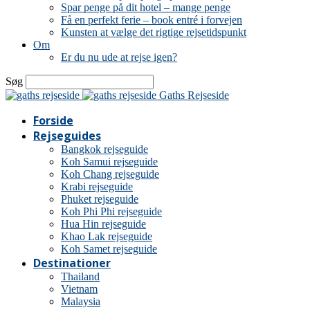
Spar penge på dit hotel – mange penge
Få en perfekt ferie – book entré i forvejen
Kunsten at vælge det rigtige rejsetidspunkt
Om
Er du nu ude at rejse igen?
Søg
Gaths Rejseside
Forside
Rejseguides
Bangkok rejseguide
Koh Samui rejseguide
Koh Chang rejseguide
Krabi rejseguide
Phuket rejseguide
Koh Phi Phi rejseguide
Hua Hin rejseguide
Khao Lak rejseguide
Koh Samet rejseguide
Destinationer
Thailand
Vietnam
Malaysia