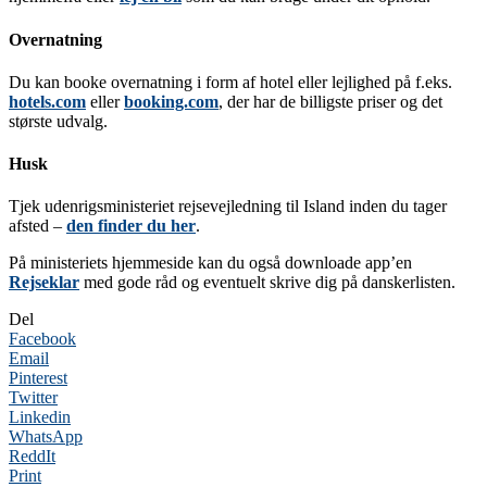
Overnatning
Du kan booke overnatning i form af hotel eller lejlighed på f.eks.
hotels.com
eller
booking.com
, der har de billigste priser og det
største udvalg.
Husk
Tjek udenrigsministeriet rejsevejledning til Island inden du tager
afsted –
den finder du her
.
På ministeriets hjemmeside kan du også downloade app’en
Rejseklar
med gode råd og eventuelt skrive dig på danskerlisten.
Del
Facebook
Email
Pinterest
Twitter
Linkedin
WhatsApp
ReddIt
Print