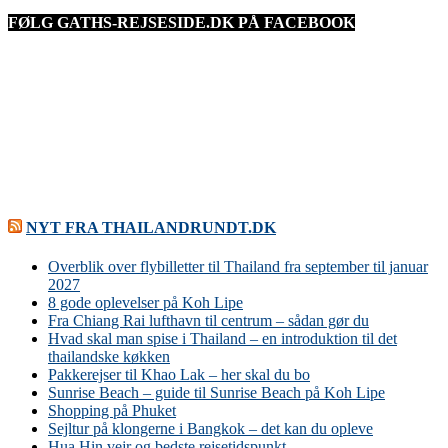
FØLG GATHS-REJSESIDE.DK PÅ FACEBOOK
NYT FRA THAILANDRUNDT.DK
Overblik over flybilletter til Thailand fra september til januar
2027
8 gode oplevelser på Koh Lipe
Fra Chiang Rai lufthavn til centrum – sådan gør du
Hvad skal man spise i Thailand – en introduktion til det
thailandske køkken
Pakkerejser til Khao Lak – her skal du bo
Sunrise Beach – guide til Sunrise Beach på Koh Lipe
Shopping på Phuket
Sejltur på klongerne i Bangkok – det kan du opleve
Hua Hin vejr og bedste rejsetidspunkt