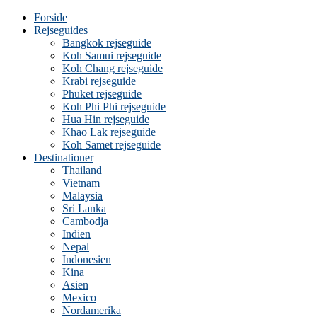
Forside
Rejseguides
Bangkok rejseguide
Koh Samui rejseguide
Koh Chang rejseguide
Krabi rejseguide
Phuket rejseguide
Koh Phi Phi rejseguide
Hua Hin rejseguide
Khao Lak rejseguide
Koh Samet rejseguide
Destinationer
Thailand
Vietnam
Malaysia
Sri Lanka
Cambodja
Indien
Nepal
Indonesien
Kina
Asien
Mexico
Nordamerika