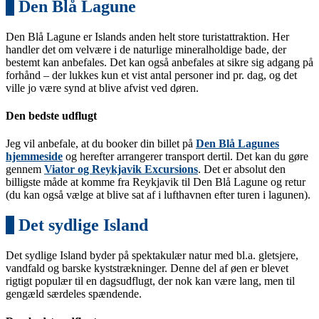
2
Den Blå Lagune
Den Blå Lagune er Islands anden helt store turistattraktion. Her
handler det om velvære i de naturlige mineralholdige bade, der
bestemt kan anbefales. Det kan også anbefales at sikre sig adgang på
forhånd – der lukkes kun et vist antal personer ind pr. dag, og det
ville jo være synd at blive afvist ved døren.
Den bedste udflugt
Jeg vil anbefale, at du booker din billet på
Den Blå Lagunes
hjemmeside
og herefter arrangerer transport dertil. Det kan du gøre
gennem
Viator og Reykjavik Excursions
. Det er absolut den
billigste måde at komme fra Reykjavik til Den Blå Lagune og retur
(du kan også vælge at blive sat af i lufthavnen efter turen i lagunen).
3
Det sydlige Island
Det sydlige Island byder på spektakulær natur med bl.a. gletsjere,
vandfald og barske kyststrækninger. Denne del af øen er blevet
rigtigt populær til en dagsudflugt, der nok kan være lang, men til
gengæld særdeles spændende.