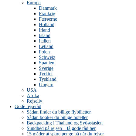
Europa
Danmark
Frankrig
Færøerne
Holland
Irland
Island
Italien
Letland
Polen
Schweiz
Spanien
Sverige
Tyrkiet
Tyskland
Ungarn
USA
Afrika
Rejseliv
Gode rejseråd
Sådan finder du billige flybilletter
Sådan booker du billige hoteller
Backpacking i Thailand og Sydøstasien
Sundhed på rejsen – få gode råd her
15 måder at spare penge på når du rejser