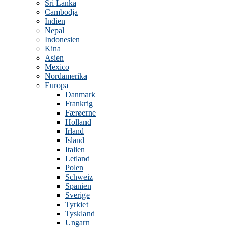
Sri Lanka
Cambodja
Indien
Nepal
Indonesien
Kina
Asien
Mexico
Nordamerika
Europa
Danmark
Frankrig
Færøerne
Holland
Irland
Island
Italien
Letland
Polen
Schweiz
Spanien
Sverige
Tyrkiet
Tyskland
Ungarn