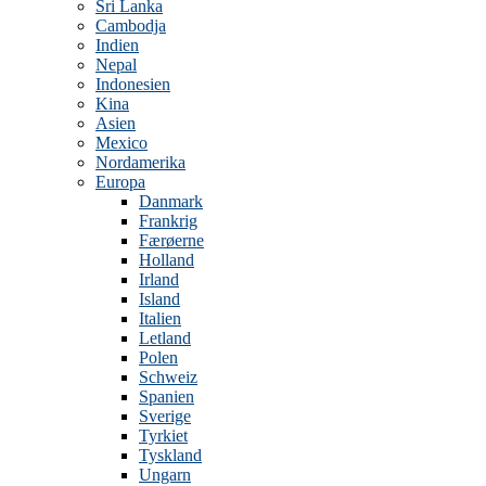
Sri Lanka
Cambodja
Indien
Nepal
Indonesien
Kina
Asien
Mexico
Nordamerika
Europa
Danmark
Frankrig
Færøerne
Holland
Irland
Island
Italien
Letland
Polen
Schweiz
Spanien
Sverige
Tyrkiet
Tyskland
Ungarn