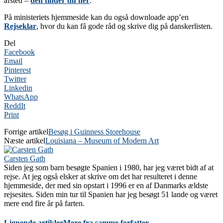
afsted –
den finder du her
.
På ministeriets hjemmeside kan du også downloade app’en
Rejseklar
, hvor du kan få gode råd og skrive dig på danskerlisten.
Del
Facebook
Email
Pinterest
Twitter
Linkedin
WhatsApp
ReddIt
Print
Forrige artikel
Besøg i Guinness Storehouse
Næste artikel
Louisiana – Museum of Modern Art
Carsten Gath
Siden jeg som barn besøgte Spanien i 1980, har jeg været bidt af at
rejse. At jeg også elsker at skrive om det har resulteret i denne
hjemmeside, der med sin opstart i 1996 er en af Danmarks ældste
rejsesites. Siden min tur til Spanien har jeg besøgt 51 lande og været
mere end fire år på farten.
Lignende artikler
Mere fra samme forfatter