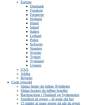
Europa
Danmark
Frankrig
Færøerne
Holland
Irland
Island
Italien
Letland
Polen
Schweiz
Spanien
Sverige
Tyrkiet
Tyskland
Ungarn
USA
Afrika
Rejseliv
Gode rejseråd
Sådan finder du billige flybilletter
Sådan booker du billige hoteller
Backpacking i Thailand og Sydøstasien
Sundhed på rejsen – få gode råd her
15 måder at spare penge på når du rejser