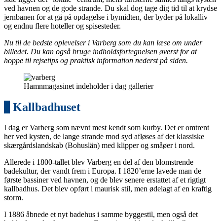
ved havnen og de gode strande. Du skal dog tage dig tid til at krydse
jernbanen for at gå på opdagelse i bymidten, der byder på lokalliv
og endnu flere hoteller og spisesteder.
Nu til de bedste oplevelser i Varberg som du kan læse om under
billedet. Du kan også bruge indholdsfortegnelsen øverst for at
hoppe til rejsetips og praktisk information nederst på siden.
Hamnmagasinet indeholder i dag gallerier
1
Kallbadhuset
I dag er Varberg som nævnt mest kendt som kurby. Det er omtrent
her ved kysten, de lange strande mod syd afløses af det klassiske
skærgårdslandskab (Bohuslän) med klipper og småøer i nord.
Allerede i 1800-tallet blev Varberg en del af den blomstrende
badekultur, der vandt frem i Europa. I 1820’erne lavede man de
første bassiner ved havnen, og de blev senere erstattet af et rigtigt
kallbadhus. Det blev opført i maurisk stil, men ødelagt af en kraftig
storm.
I 1886 åbnede et nyt badehus i samme byggestil, men også det