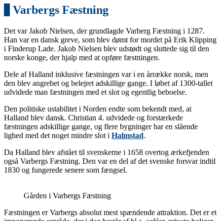
3
Varbergs Fæstning
Det var Jakob Nielsen, der grundlagde Varberg Fæstning i 1287.
Han var en dansk greve, som blev dømt for mordet på Erik Klipping
i Finderup Lade. Jakob Nielsen blev udstødt og sluttede sig til den
norske konge, der hjalp med at opføre fæstningen.
Dele af Halland inklusive fæstningen var i en årrække norsk, men
den blev angrebet og belejret adskillige gange. I løbet af 1300-tallet
udvidede man fæstningen med et slot og egentlig beboelse.
Den politiske ustabilitet i Norden endte som bekendt med, at
Halland blev dansk. Christian 4. udvidede og forstærkede
fæstningen adskillige gange, og flere bygninger har en slående
lighed med det noget mindre slot i
Halmstad
.
Da Halland blev afstået til svenskerne i 1658 overtog ærkefjenden
også Varbergs Fæstning. Den var en del af det svenske forsvar indtil
1830 og fungerede senere som fængsel.
Gården i Varbergs Fæstning
Fæstningen er Varbergs absolut mest spændende attraktion. Det er et