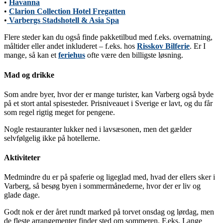
•
Havanna
•
Clarion Collection Hotel Fregatten
•
Varbergs Stadshotell & Asia Spa
Flere steder kan du også finde pakketilbud med f.eks. overnatning,
måltider eller andet inkluderet – f.eks. hos
Risskov Bilferie
. Er I
mange, så kan et
feriehus
ofte være den billigste løsning.
Mad og drikke
Som andre byer, hvor der er mange turister, kan Varberg også byde
på et stort antal spisesteder. Prisniveauet i Sverige er lavt, og du får
som regel rigtig meget for pengene.
Nogle restauranter lukker ned i lavsæsonen, men det gælder
selvfølgelig ikke på hotellerne.
Aktiviteter
Medmindre du er på spaferie og ligeglad med, hvad der ellers sker i
Varberg, så besøg byen i sommermånederne, hvor der er liv og
glade dage.
Godt nok er der året rundt marked på torvet onsdag og lørdag, men
de fleste arrangementer finder sted om sommeren. F.eks. Lange