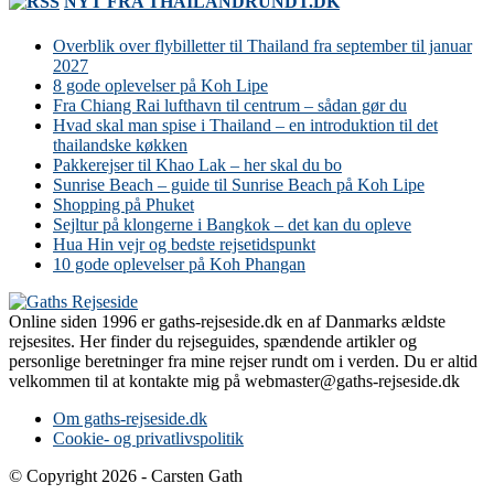
NYT FRA THAILANDRUNDT.DK
Overblik over flybilletter til Thailand fra september til januar
2027
8 gode oplevelser på Koh Lipe
Fra Chiang Rai lufthavn til centrum – sådan gør du
Hvad skal man spise i Thailand – en introduktion til det
thailandske køkken
Pakkerejser til Khao Lak – her skal du bo
Sunrise Beach – guide til Sunrise Beach på Koh Lipe
Shopping på Phuket
Sejltur på klongerne i Bangkok – det kan du opleve
Hua Hin vejr og bedste rejsetidspunkt
10 gode oplevelser på Koh Phangan
Online siden 1996 er gaths-rejseside.dk en af Danmarks ældste
rejsesites. Her finder du rejseguides, spændende artikler og
personlige beretninger fra mine rejser rundt om i verden. Du er altid
velkommen til at kontakte mig på webmaster@gaths-rejseside.dk
Om gaths-rejseside.dk
Cookie- og privatlivspolitik
© Copyright 2026 - Carsten Gath