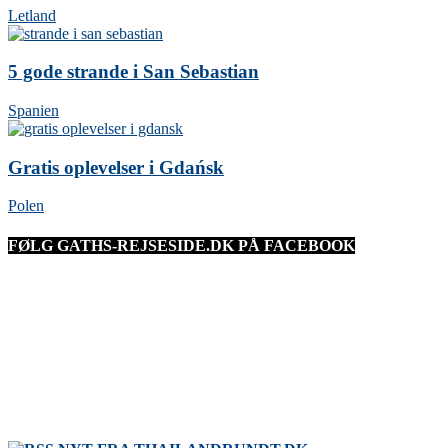
Letland
5 gode strande i San Sebastian
Spanien
Gratis oplevelser i Gdańsk
Polen
FØLG GATHS-REJSESIDE.DK PÅ FACEBOOK