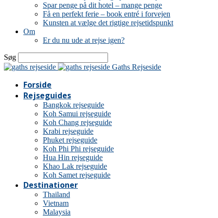
Spar penge på dit hotel – mange penge
Få en perfekt ferie – book entré i forvejen
Kunsten at vælge det rigtige rejsetidspunkt
Om
Er du nu ude at rejse igen?
Søg
Gaths Rejseside
Forside
Rejseguides
Bangkok rejseguide
Koh Samui rejseguide
Koh Chang rejseguide
Krabi rejseguide
Phuket rejseguide
Koh Phi Phi rejseguide
Hua Hin rejseguide
Khao Lak rejseguide
Koh Samet rejseguide
Destinationer
Thailand
Vietnam
Malaysia