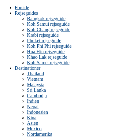
Forside
Rejseguides
Bangkok rejseguide
Koh Samui rejseguide
Koh Chang rejseguide
Krabi rejseguide
Phuket rejseguide
Koh Phi Phi rejseguide
Hua Hin rejseguide
Khao Lak rejseguide
Koh Samet rejseguide
Destinationer
Thailand
Vietnam
Malaysia
Sri Lanka
Cambodja
Indien
Nepal
Indonesien
Kina
Asien
Mexico
Nordamerika