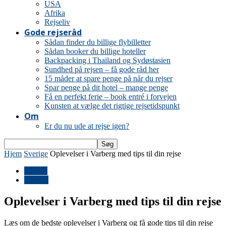
USA
Afrika
Rejseliv
Gode rejseråd
Sådan finder du billige flybilletter
Sådan booker du billige hoteller
Backpacking i Thailand og Sydøstasien
Sundhed på rejsen – få gode råd her
15 måder at spare penge på når du rejser
Spar penge på dit hotel – mange penge
Få en perfekt ferie – book entré i forvejen
Kunsten at vælge det rigtige rejsetidspunkt
Om
Er du nu ude at rejse igen?
Hjem
Sverige
Oplevelser i Varberg med tips til din rejse
Europa
Sverige
Oplevelser i Varberg med tips til din rejse
Læs om de bedste oplevelser i Varberg og få gode tips til din rejse