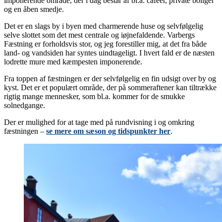
imponerende område, der i dag består af bl.a. caféer, private boliger
og en åben smedje.
Det er en slags by i byen med charmerende huse og selvfølgelig
selve slottet som det mest centrale og iøjnefaldende. Varbergs
Fæstning er forholdsvis stor, og jeg forestiller mig, at det fra både
land- og vandsiden har syntes uindtageligt. I hvert fald er de næsten
lodrette mure med kæmpesten imponerende.
Fra toppen af fæstningen er der selvfølgelig en fin udsigt over by og
kyst. Det er et populært område, der på sommeraftener kan tiltrække
rigtig mange mennesker, som bl.a. kommer for de smukke
solnedgange.
Der er mulighed for at tage med på rundvisning i og omkring
fæstningen –
se mere om sæson og tidspunkter her
.