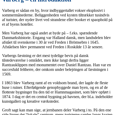
Varberg er sådan en by, hvor indbyggertallet vokser eksplosivt i
sommermånederne. Beliggenheden ved kysten tiltrækker tusindvis
af turister, der nyder livet ved strandene eller booker et spaophold på
et af byens hoteller.
Men Varberg har også andet at byde på – f.eks. spændende
Danmarkshistorie. Engang var Halland dansk, men landsdelen blev
afstået til svenskerne i 30 år ved Freden i Brömsebro i 1645.
Afståelsen blev permanent ved Freden i Roskilde 13 år senere.
Varbergs fæstning er det mest tydelige bevis på dansk
tilstedeværelse i området, men ikke langt derfra ligger
Rantzauklippen med monumentet over Daniel Rantzau. Han var en
succesfuld feltherre, der omkom under belejringen af fæstningen i
1569.
I 1863 blev Varberg ramt af en voldsom brand, der lagde de fleste
huse i ruiner. Efterfølgende genopbyggede man byen, og en af de
flotteste bygninger fra den tid er Hamnmagasinet, som blev opført i
1874. I dag er det en central bygning på havnen, der bl.a. indeholder
kunstgalleri og kreative værksteder.
Groft sagt kan man sige, at jernbanen deler Varberg i to. På den ene
side ligger det “lokale” centrum, mens turisterne samles langs kysten