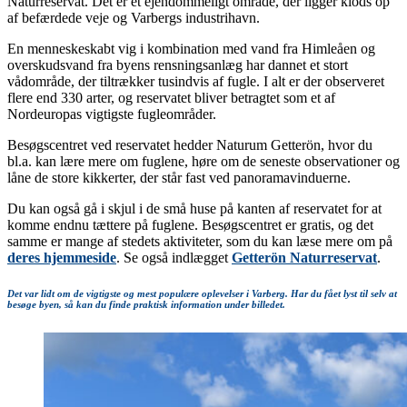
Naturreservat. Det er et ejendommeligt område, der ligger klods op
af befærdede veje og Varbergs industrihavn.
En menneskeskabt vig i kombination med vand fra Himleåen og
overskudsvand fra byens rensningsanlæg har dannet et stort
vådområde, der tiltrækker tusindvis af fugle. I alt er der observeret
flere end 330 arter, og reservatet bliver betragtet som et af
Nordeuropas vigtigste fugleområder.
Besøgscentret ved reservatet hedder Naturum Getterön, hvor du
bl.a. kan lære mere om fuglene, høre om de seneste observationer og
låne de store kikkerter, der står fast ved panoramavinduerne.
Du kan også gå i skjul i de små huse på kanten af reservatet for at
komme endnu tættere på fuglene. Besøgscentret er gratis, og det
samme er mange af stedets aktiviteter, som du kan læse mere om på
deres hjemmeside
. Se også indlægget
Getterön Naturreservat
.
Det var lidt om de vigtigste og mest populære oplevelser i Varberg. Har du fået lyst til selv at
besøge byen, så kan du finde praktisk information under billedet.