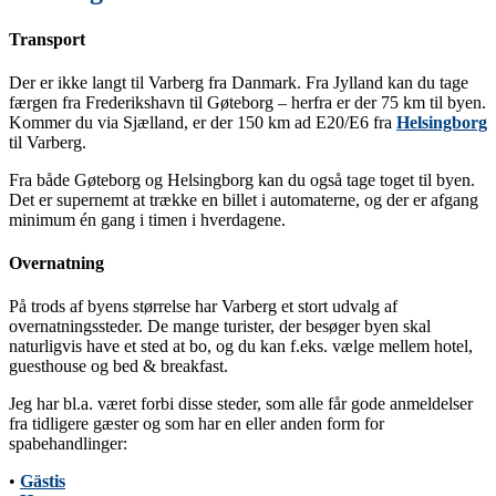
Transport
Der er ikke langt til Varberg fra Danmark. Fra Jylland kan du tage
færgen fra Frederikshavn til Gøteborg – herfra er der 75 km til byen.
Kommer du via Sjælland, er der 150 km ad E20/E6 fra
Helsingborg
til Varberg.
Fra både Gøteborg og Helsingborg kan du også tage toget til byen.
Det er supernemt at trække en billet i automaterne, og der er afgang
minimum én gang i timen i hverdagene.
Overnatning
På trods af byens størrelse har Varberg et stort udvalg af
overnatningssteder. De mange turister, der besøger byen skal
naturligvis have et sted at bo, og du kan f.eks. vælge mellem hotel,
guesthouse og bed & breakfast.
Jeg har bl.a. været forbi disse steder, som alle får gode anmeldelser
fra tidligere gæster og som har en eller anden form for
spabehandlinger:
•
Gästis