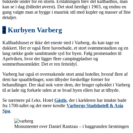
bukkede under for en storm. Erstatningen blev det kallbadhus, man
kan se i dag (billedet øverst). Det stod færdigt i 1903, og endnu en
gang valgte man at bygge i maurisk stil med kupler og masser af fine
detaljer.
2
Kurbyen Varberg
Kallbadshuset er ikke det eneste sted i Varberg, du kan tage en
dukkert. Her er også flere havnebade, et stort svømmestadion og en
lang række gode sandstrande syd for byen. Følg promenaden til
Apelviken, hvor der ligger flere campingpladser og
sommerhusområder. Det er ren ferieidyl.
Varberg har også et overraskende stort antal hoteller, hvoraf flere af
dem har spaafdelinger, som tilbyder forskellige former for
behandlinger. Der skal nok være dem, der bruger opholdet i Varberg
til at lade sig forkæle uden at se hvad byen ellers har at tilbyde.
Se nærmere på f.eks. Hotel
Gästis
, der i kælderen har intakte bade
fra 1700-tallet og det mere kendte
Varbergs Stadshotell & Asia
Spa
.
Monumentet over Daniel Rantzau – i baggrunden fæstningen