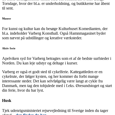
Torsdage, hvor der bl.a. er underholdning, og butikkerne har åbent
til sent.
Museer
For kunst og kultur kan du besøge Kulturhuset Komedianten, der
bl.a. indeholder Varberg Konsthall. Også Hamnmagasinet byder
som nævnt på udstillinger og kreative værksteder.
Aktiv ferie
Apelviken syd for Varberg betragtes som et af de bedste surfsteder i
Norden. Du kan leje udstyr og deltage i kurser.
Varberg er også et godt sted til cykelferie. Kattegattleden er en
cykelrute, der følger kysten, og her kommer du forbi mange
interessante steder. Det kan selvfølgelig være langt at cykle fra
Danmark, men tag den tohjulede med i f.eks. Øresundstoget og start
din ferie, hvor du har lyst.
Husk
Tjek udenrigsministeriet rejsevejledning til Sverige inden du tager