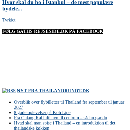
Hvor skal du bo i Istanbul – de mest populære
bydele...
Tyrkiet
FØLG GATHS-REJSESIDE.DK PÅ FACEBOOK
NYT FRA THAILANDRUNDT.DK
Overblik over flybilletter til Thailand fra september til januar
2027
8 gode oplevelser på Koh Lipe
Fra Chiang Rai lufthavn til centrum – sådan gør du
Hvad skal man spise i Thailand – en introduktion til det
thailandske køkken