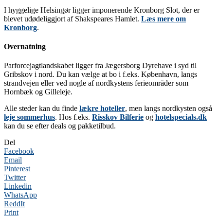
I hyggelige Helsingør ligger imponerende Kronborg Slot, der er
blevet udødeliggjort af Shakspeares Hamlet.
Læs mere om
Kronborg
.
Overnatning
Parforcejagtlandskabet ligger fra Jægersborg Dyrehave i syd til
Gribskov i nord. Du kan vælge at bo i f.eks. København, langs
strandvejen eller ved nogle af nordkystens ferieområder som
Hornbæk og Gilleleje.
Alle steder kan du finde
lækre hoteller
, men langs nordkysten også
leje sommerhus
. Hos f.eks.
Risskov Bilferie
og
hotelspecials.dk
kan du se efter deals og pakketilbud.
Del
Facebook
Email
Pinterest
Twitter
Linkedin
WhatsApp
ReddIt
Print