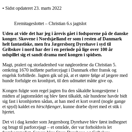
• Sidst opdateret 23. marts 2022
Eremitageslottet – Christian 6.s jagtslot
Uden at vide det har jeg i årevis gået i fodsporene på de danske
konger. Skovene i Nordsjælland er som i resten af Danmark
helt fantastiske, men fra Jægersborg Dyrehave i syd til
Gribskov i nord har der i en periode på lige over 100 år
udspillet sig et sandt drama med kongen i spidsen.
Magt, praleri og storladenhed var nøgleordene da Christian 5.
omkring 1670 indførte parforcejagt i Danmark efter fransk og
engelsk forbillede. Jagten gik ud på, at et større følge af jægere med
hunde forfulgte en kronhjort, til den udmattet måtte give op.
Kongen fulgte som regel jagten fra den såkaldte kongestjerne i
midten af jagtområdet og blev først tilkaldt, når hundene havde bidt
sig fast i kronhjorten sådan, at han med et kort sværd (nogle gange
et spyd) kaldet en
hirschfænger
, kunne dræbe dyret med et stik i
hjertet.
Det vi i dag kender som Jægersborg Dyrehave blev først indhegnet
og brugt til parforcejagt – et område, der var forholdsvis let