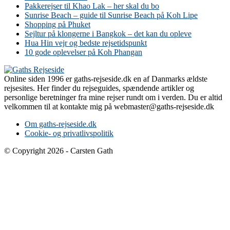
Pakkerejser til Khao Lak – her skal du bo
Sunrise Beach – guide til Sunrise Beach på Koh Lipe
Shopping på Phuket
Sejltur på klongerne i Bangkok – det kan du opleve
Hua Hin vejr og bedste rejsetidspunkt
10 gode oplevelser på Koh Phangan
Online siden 1996 er gaths-rejseside.dk en af Danmarks ældste
rejsesites. Her finder du rejseguides, spændende artikler og
personlige beretninger fra mine rejser rundt om i verden. Du er altid
velkommen til at kontakte mig på webmaster@gaths-rejseside.dk
Om gaths-rejseside.dk
Cookie- og privatlivspolitik
© Copyright 2026 - Carsten Gath