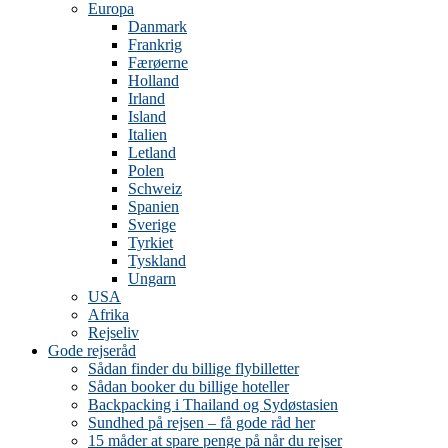
Europa
Danmark
Frankrig
Færøerne
Holland
Irland
Island
Italien
Letland
Polen
Schweiz
Spanien
Sverige
Tyrkiet
Tyskland
Ungarn
USA
Afrika
Rejseliv
Gode rejseråd
Sådan finder du billige flybilletter
Sådan booker du billige hoteller
Backpacking i Thailand og Sydøstasien
Sundhed på rejsen – få gode råd her
15 måder at spare penge på når du rejser