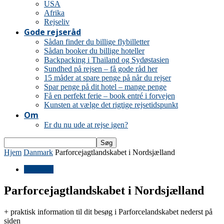
USA
Afrika
Rejseliv
Gode rejseråd
Sådan finder du billige flybilletter
Sådan booker du billige hoteller
Backpacking i Thailand og Sydøstasien
Sundhed på rejsen – få gode råd her
15 måder at spare penge på når du rejser
Spar penge på dit hotel – mange penge
Få en perfekt ferie – book entré i forvejen
Kunsten at vælge det rigtige rejsetidspunkt
Om
Er du nu ude at rejse igen?
Hjem
Danmark
Parforcejagtlandskabet i Nordsjælland
Danmark
Parforcejagtlandskabet i Nordsjælland
+ praktisk information til dit besøg i Parforcelandskabet nederst på
siden