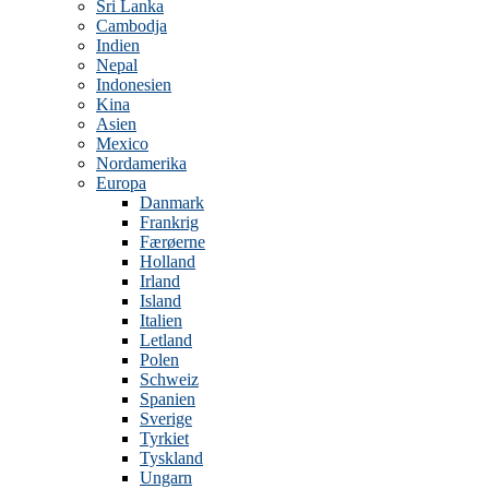
Sri Lanka
Cambodja
Indien
Nepal
Indonesien
Kina
Asien
Mexico
Nordamerika
Europa
Danmark
Frankrig
Færøerne
Holland
Irland
Island
Italien
Letland
Polen
Schweiz
Spanien
Sverige
Tyrkiet
Tyskland
Ungarn