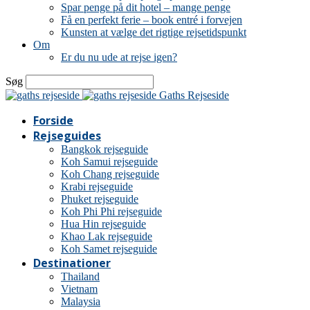
Spar penge på dit hotel – mange penge
Få en perfekt ferie – book entré i forvejen
Kunsten at vælge det rigtige rejsetidspunkt
Om
Er du nu ude at rejse igen?
Søg
Gaths Rejseside
Forside
Rejseguides
Bangkok rejseguide
Koh Samui rejseguide
Koh Chang rejseguide
Krabi rejseguide
Phuket rejseguide
Koh Phi Phi rejseguide
Hua Hin rejseguide
Khao Lak rejseguide
Koh Samet rejseguide
Destinationer
Thailand
Vietnam
Malaysia