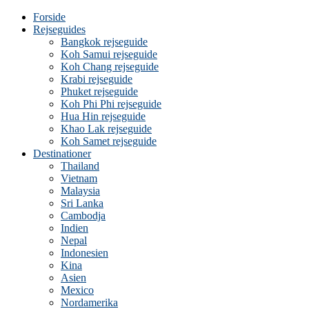
Forside
Rejseguides
Bangkok rejseguide
Koh Samui rejseguide
Koh Chang rejseguide
Krabi rejseguide
Phuket rejseguide
Koh Phi Phi rejseguide
Hua Hin rejseguide
Khao Lak rejseguide
Koh Samet rejseguide
Destinationer
Thailand
Vietnam
Malaysia
Sri Lanka
Cambodja
Indien
Nepal
Indonesien
Kina
Asien
Mexico
Nordamerika