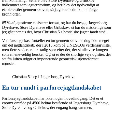
fremkommeligt. Senere blev Store Dyrehave og Gribskov
indlemmet som jagtterritorium, og her blev det nødvendigt at
etablere stier gennem skoven, så jægerne bedre kunne følge
kronhjorten.
85 % af jagtstierne eksisterer fortsat, og har du besøgt Jægersborg
Dyrehave, Store Dyrehave eller Gribskov, så har du måske lige som
jeg gået præcis der, hvor Christian 5.s bestialske jagter fandt sted.
Ved første øjekast fortæller en tur gennem skovene dog ikke meget
om det jagtlandskab, der i 2015 kom på UNESCOs verdensarvliste,
men flere steder er der stadig spor efter det, der skulle vise kongen
som en enevældig hersker. Og så er der de snorlige veje og stier, der
set fra luften udgør et imponerende geometrisk stjerneformet
mønster.
Christian 5.s eg i Jægersborg Dyrehave
En tur rundt i parforcejagtlandskabet
Parforcejagtlandskabet har ikke nogen hovedindgang. Det er et
enormt område på 4500 hektar bestående af Jægersborg Dyrehave,
Store Dyrehave og Gribskov, der engang hang sammen.