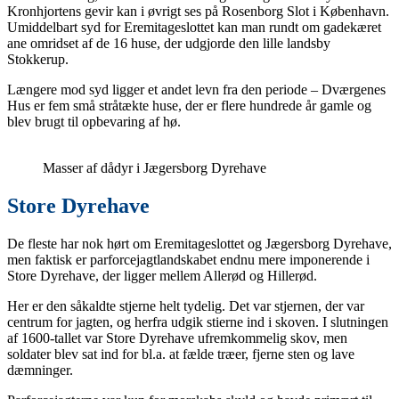
Kronhjortens gevir kan i øvrigt ses på Rosenborg Slot i København.
Umiddelbart syd for Eremitageslottet kan man rundt om gadekæret
ane omridset af de 16 huse, der udgjorde den lille landsby
Stokkerup.
Længere mod syd ligger et andet levn fra den periode – Dværgenes
Hus er fem små stråtækte huse, der er flere hundrede år gamle og
blev brugt til opbevaring af hø.
Masser af dådyr i Jægersborg Dyrehave
Store Dyrehave
De fleste har nok hørt om Eremitageslottet og Jægersborg Dyrehave,
men faktisk er parforcejagtlandskabet endnu mere imponerende i
Store Dyrehave, der ligger mellem Allerød og Hillerød.
Her er den såkaldte stjerne helt tydelig. Det var stjernen, der var
centrum for jagten, og herfra udgik stierne ind i skoven. I slutningen
af 1600-tallet var Store Dyrehave ufremkommelig skov, men
soldater blev sat ind for bl.a. at fælde træer, fjerne sten og lave
dæmninger.