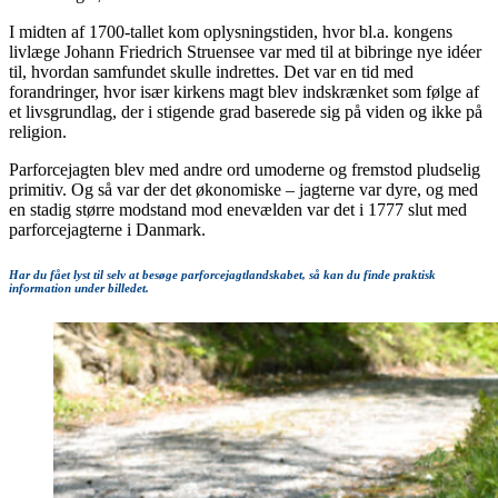
I midten af 1700-tallet kom oplysningstiden, hvor bl.a. kongens
livlæge Johann Friedrich Struensee var med til at bibringe nye idéer
til, hvordan samfundet skulle indrettes. Det var en tid med
forandringer, hvor især kirkens magt blev indskrænket som følge af
et livsgrundlag, der i stigende grad baserede sig på viden og ikke på
religion.
Parforcejagten blev med andre ord umoderne og fremstod pludselig
primitiv. Og så var der det økonomiske – jagterne var dyre, og med
en stadig større modstand mod enevælden var det i 1777 slut med
parforcejagterne i Danmark.
Har du fået lyst til selv at besøge parforcejagtlandskabet, så kan du finde praktisk
information under billedet.