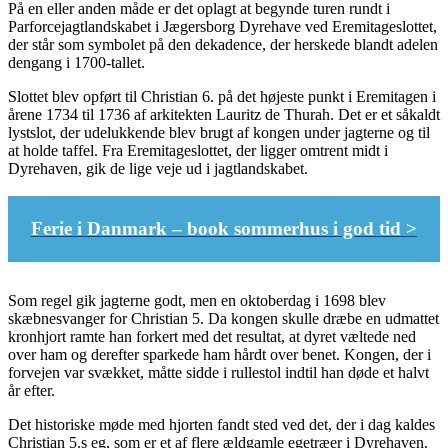
På en eller anden måde er det oplagt at begynde turen rundt i
Parforcejagtlandskabet i Jægersborg Dyrehave ved Eremitageslottet,
der står som symbolet på den dekadence, der herskede blandt adelen
dengang i 1700-tallet.
Slottet blev opført til Christian 6. på det højeste punkt i Eremitagen i
årene 1734 til 1736 af arkitekten Lauritz de Thurah. Det er et såkaldt
lystslot, der udelukkende blev brugt af kongen under jagterne og til
at holde taffel. Fra Eremitageslottet, der ligger omtrent midt i
Dyrehaven, gik de lige veje ud i jagtlandskabet.
Ferie i Danmark – book sommerhus i god tid >
Som regel gik jagterne godt, men en oktoberdag i 1698 blev
skæbnesvanger for Christian 5. Da kongen skulle dræbe en udmattet
kronhjort ramte han forkert med det resultat, at dyret væltede ned
over ham og derefter sparkede ham hårdt over benet. Kongen, der i
forvejen var svækket, måtte sidde i rullestol indtil han døde et halvt
år efter.
Det historiske møde med hjorten fandt sted ved det, der i dag kaldes
Christian 5.s eg, som er et af flere ældgamle egetræer i Dyrehaven.