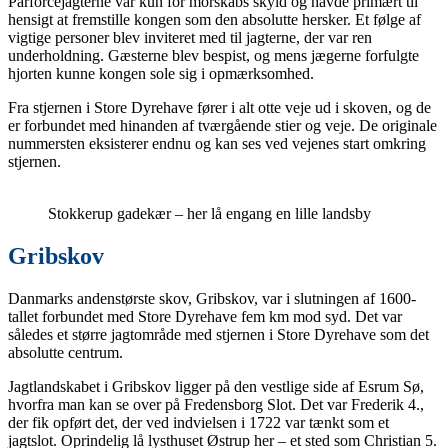
Parforcejagterne var kun for morskabs skyld og havde primært til
hensigt at fremstille kongen som den absolutte hersker. Et følge af
vigtige personer blev inviteret med til jagterne, der var ren
underholdning. Gæsterne blev bespist, og mens jægerne forfulgte
hjorten kunne kongen sole sig i opmærksomhed.
Fra stjernen i Store Dyrehave fører i alt otte veje ud i skoven, og de
er forbundet med hinanden af tværgående stier og veje. De originale
nummersten eksisterer endnu og kan ses ved vejenes start omkring
stjernen.
Stokkerup gadekær – her lå engang en lille landsby
Gribskov
Danmarks andenstørste skov, Gribskov, var i slutningen af 1600-
tallet forbundet med Store Dyrehave fem km mod syd. Det var
således et større jagtområde med stjernen i Store Dyrehave som det
absolutte centrum.
Jagtlandskabet i Gribskov ligger på den vestlige side af Esrum Sø,
hvorfra man kan se over på Fredensborg Slot. Det var Frederik 4.,
der fik opført det, der ved indvielsen i 1722 var tænkt som et
jagtslot. Oprindelig lå lysthuset Østrup her – et sted som Christian 5.