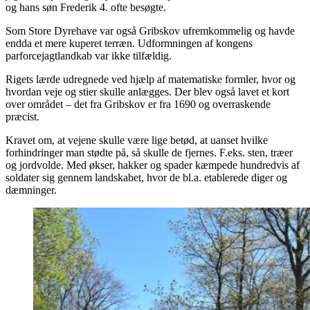
og hans søn Frederik 4. ofte besøgte.
Som Store Dyrehave var også Gribskov ufremkommelig og havde
endda et mere kuperet terræn. Udformningen af kongens
parforcejagtlandkab var ikke tilfældig.
Rigets lærde udregnede ved hjælp af matematiske formler, hvor og
hvordan veje og stier skulle anlægges. Der blev også lavet et kort
over området – det fra Gribskov er fra 1690 og overraskende
præcist.
Kravet om, at vejene skulle være lige betød, at uanset hvilke
forhindringer man stødte på, så skulle de fjernes. F.eks. sten, træer
og jordvolde. Med økser, hakker og spader kæmpede hundredvis af
soldater sig gennem landskabet, hvor de bl.a. etablerede diger og
dæmninger.