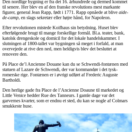
Den nordlige bygning er fra det 16. århundrede og dermed kommet
til senere. Her blev en af den franske revolutions mest markante
figurer, general Jean Rapp, født i 1771. Rapp opnåede at blive
aide-
de-camp
, en slags sekretær eller højre hånd, for Napoleon.
Efter revolutionen mistede Koifhaus sin betydning. Huset blev
efterfølgende brugt til mange forskellige formål. Bl.a. teater, bank,
katolsk drengeskole og domicil for det lokale handelskammer. I
slutningen af 1800-tallet var bygningen så meget i forfald, at man
overvejede at rive den ned, men heldigvis blev det besluttet at
renovere den.
På Place de’l Ancienne Douane kan du se Schwendi-fontænen med
statuen af Lazare de Schwendi, der var kommandør i det tysk-
romerske rige. Fontænen er i øvrigt udført af Frederic Auguste
Bartholdi.
Den herlige gade fra Place de l’Ancienne Doaune til markedet og
Little Venice hedder Rue des Tanneurs. I gamle dage var det
garvernes kvarter, som er endnu et sted, du kan se nogle af Colmars
smukkeste huse.