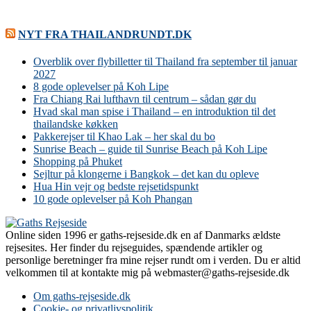
NYT FRA THAILANDRUNDT.DK
Overblik over flybilletter til Thailand fra september til januar
2027
8 gode oplevelser på Koh Lipe
Fra Chiang Rai lufthavn til centrum – sådan gør du
Hvad skal man spise i Thailand – en introduktion til det
thailandske køkken
Pakkerejser til Khao Lak – her skal du bo
Sunrise Beach – guide til Sunrise Beach på Koh Lipe
Shopping på Phuket
Sejltur på klongerne i Bangkok – det kan du opleve
Hua Hin vejr og bedste rejsetidspunkt
10 gode oplevelser på Koh Phangan
Online siden 1996 er gaths-rejseside.dk en af Danmarks ældste
rejsesites. Her finder du rejseguides, spændende artikler og
personlige beretninger fra mine rejser rundt om i verden. Du er altid
velkommen til at kontakte mig på webmaster@gaths-rejseside.dk
Om gaths-rejseside.dk
Cookie- og privatlivspolitik