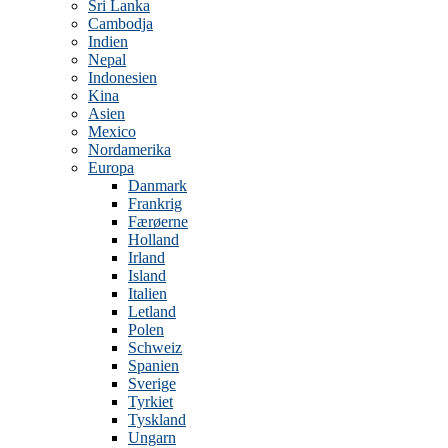
Sri Lanka
Cambodja
Indien
Nepal
Indonesien
Kina
Asien
Mexico
Nordamerika
Europa
Danmark
Frankrig
Færøerne
Holland
Irland
Island
Italien
Letland
Polen
Schweiz
Spanien
Sverige
Tyrkiet
Tyskland
Ungarn