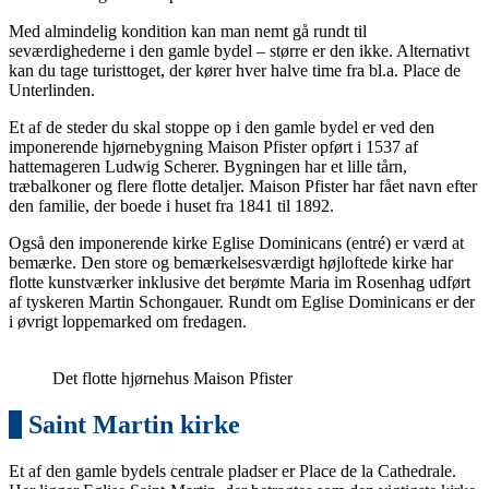
Med almindelig kondition kan man nemt gå rundt til
seværdighederne i den gamle bydel – større er den ikke. Alternativt
kan du tage turisttoget, der kører hver halve time fra bl.a. Place de
Unterlinden.
Et af de steder du skal stoppe op i den gamle bydel er ved den
imponerende hjørnebygning Maison Pfister opført i 1537 af
hattemageren Ludwig Scherer. Bygningen har et lille tårn,
træbalkoner og flere flotte detaljer. Maison Pfister har fået navn efter
den familie, der boede i huset fra 1841 til 1892.
Også den imponerende kirke Eglise Dominicans (entré) er værd at
bemærke. Den store og bemærkelsesværdigt højloftede kirke har
flotte kunstværker inklusive det berømte Maria im Rosenhag udført
af tyskeren Martin Schongauer. Rundt om Eglise Dominicans er der
i øvrigt loppemarked om fredagen.
Det flotte hjørnehus Maison Pfister
2
Saint Martin kirke
Et af den gamle bydels centrale pladser er Place de la Cathedrale.