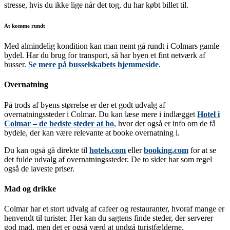
stresse, hvis du ikke lige når det tog, du har købt billet til.
At komme rundt
Med almindelig kondition kan man nemt gå rundt i Colmars gamle
bydel. Har du brug for transport, så har byen et fint netværk af
busser.
Se mere på busselskabets hjemmeside
.
Overnatning
På trods af byens størrelse er der et godt udvalg af
overnatningssteder i Colmar. Du kan læse mere i indlægget
Hotel i
Colmar – de bedste steder at bo
, hvor der også er info om de få
bydele, der kan være relevante at booke overnatning i.
Du kan også gå direkte til
hotels.com
eller
booking.com
for at se
det fulde udvalg af overnatningssteder. De to sider har som regel
også de laveste priser.
Mad og drikke
Colmar har et stort udvalg af cafeer og restauranter, hvoraf mange er
henvendt til turister. Her kan du sagtens finde steder, der serverer
god mad, men det er også værd at undgå turistfælderne.