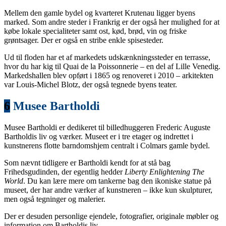
Mellem den gamle bydel og kvarteret Krutenau ligger byens
marked. Som andre steder i Frankrig er der også her mulighed for at
købe lokale specialiteter samt ost, kød, brød, vin og friske
grøntsager. Der er også en stribe enkle spisesteder.
Ud til floden har et af markedets udskænkningssteder en terrasse,
hvor du har kig til Quai de la Poissonnerie – en del af Lille Venedig.
Markedshallen blev opført i 1865 og renoveret i 2010 – arkitekten
var Louis-Michel Blotz, der også tegnede byens teater.
6
Musee Bartholdi
Musee Bartholdi er dedikeret til billedhuggeren Frederic Auguste
Bartholdis liv og værker. Museet er i tre etager og indrettet i
kunstnerens flotte barndomshjem centralt i Colmars gamle bydel.
Som nævnt tidligere er Bartholdi kendt for at stå bag
Frihedsgudinden, der egentlig hedder
Liberty Enlightening The
World
. Du kan lære mere om tankerne bag den ikoniske statue på
museet, der har andre værker af kunstneren – ikke kun skulpturer,
men også tegninger og malerier.
Der er desuden personlige ejendele, fotografier, originale møbler og
information om Bartholdis liv.