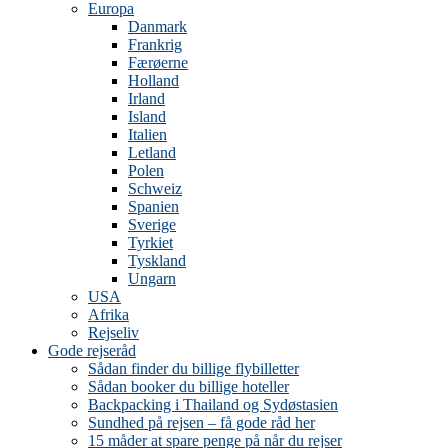
Europa
Danmark
Frankrig
Færøerne
Holland
Irland
Island
Italien
Letland
Polen
Schweiz
Spanien
Sverige
Tyrkiet
Tyskland
Ungarn
USA
Afrika
Rejseliv
Gode rejseråd
Sådan finder du billige flybilletter
Sådan booker du billige hoteller
Backpacking i Thailand og Sydøstasien
Sundhed på rejsen – få gode råd her
15 måder at spare penge på når du rejser