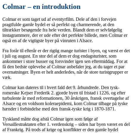
Colmar – en introduktion
Colmar er som taget ud af eventyrfilm. Dele af den i forvejen
pragtfulde gamle bydel er så perfekt og charmerende, at den
tiltrækker besøgende fra hele verden. Blandt dem er selvfølgelig
instagrammere, der er ude efter det perfekte billede, men Colmar er
også en af de vigtigste byer på vinruten i Alsace.
Fra forår til efterår er der rigtig mange turister i byen, og værst er det
i juli og august. En stor del af dem er dog endagsturister, som
ankommer i store busser og forsvinder igen sen eftermiddag. For at
få den bedste oplevelse af Colmar anbefaler jeg, at du tager et par
overnatninger. Byen er helt anderledes, når de store turistgrupper er
væk.
Colmar kan dateres til i hvert fald det 9. århundrede. Den tysk-
romerske Kejser Frederik 2. gjorde byen til fristad i 1226, og efter
turbulente år med reformationen, 30 årskrigen, fransk overtagelse af
Alsace og en voldsom koleraepidemi, kom Colmar tilbage på tyske
hænder i forbindelse med den fransk-tyske krig i 1870-1871.
Tyskland måtte dog afstå Colmar igen som følge af
Versaillestraktaten efter 1. verdenskrig – siden har byen været en del
af Frankrig. På trods af krige og konflikter er den gamle bydel