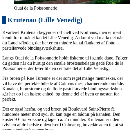
Quai de la Poissonnerie
7
Krutenau (Lille Venedig)
Kvarteret Krutenau begynder officielt ved Koifhaus, men er mest
kendt for området kaldet Lille Venedig. Akkurat ved markedet når
du Lauch-floden, der her er en mindre kanal flankeret af flotte
pastelfarvede bindingsværkshuse.
Langs Quai de la Poissonnerie holdt fiskerne til i gamle dage. Følger
du gaden når du hurtigt den smalle brostensbelagte gade Rue de la
Poissonnerie, der fører til den centrale del af Lille Venedig.
Fra broen på Rue Turenne er der som regel mange mennesker, der
vil have det perfekte billede af Colmars mest charmerende område.
Kanalen, blomsterne og de flotte pastelfarvede bindingsværkshuse
går her op i en højere enhed, og denne del af byen er næsten for
perfekt.
Det er også herfra, og ved broen på Boulevard Saint-Pierre få
hundrede meter mod syd, du kan tage en bådtur på kanalen. Den
koster 9 € for voksne og tager ca. 25 minutter. Krutenau er uden
tvivl en af de bedste oplevelser i Colmar og hovedårsaqen til, at så
mange turister besøger byen.