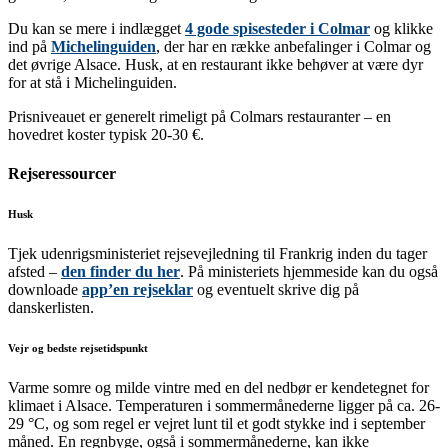
Du kan se mere i indlægget
4 gode spisesteder i Colmar
og klikke
ind på
Michelinguiden
, der har en række anbefalinger i Colmar og
det øvrige Alsace. Husk, at en restaurant ikke behøver at være dyr
for at stå i Michelinguiden.
Prisniveauet er generelt rimeligt på Colmars restauranter – en
hovedret koster typisk 20-30 €.
Rejseressourcer
Husk
Tjek udenrigsministeriet rejsevejledning til Frankrig inden du tager
afsted –
den finder du her
. På ministeriets hjemmeside kan du også
downloade
app’en rejseklar
og eventuelt skrive dig på
danskerlisten.
Vejr og bedste rejsetidspunkt
Varme somre og milde vintre med en del nedbør er kendetegnet for
klimaet i Alsace. Temperaturen i sommermånederne ligger på ca. 26-
29 °C, og som regel er vejret lunt til et godt stykke ind i september
måned. En regnbyge, også i sommermånederne, kan ikke