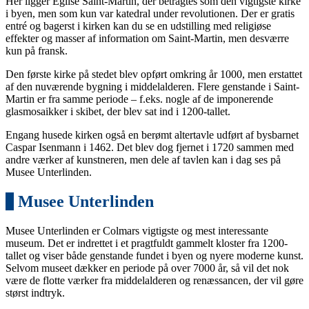
Her ligger Eglise Saint-Martin, der betragtes som den vigtigste kirke
i byen, men som kun var katedral under revolutionen. Der er gratis
entré og bagerst i kirken kan du se en udstilling med religiøse
effekter og masser af information om Saint-Martin, men desværre
kun på fransk.
Den første kirke på stedet blev opført omkring år 1000, men erstattet
af den nuværende bygning i middelalderen. Flere genstande i Saint-
Martin er fra samme periode – f.eks. nogle af de imponerende
glasmosaikker i skibet, der blev sat ind i 1200-tallet.
Engang husede kirken også en berømt altertavle udført af bysbarnet
Caspar Isenmann i 1462. Det blev dog fjernet i 1720 sammen med
andre værker af kunstneren, men dele af tavlen kan i dag ses på
Musee Unterlinden.
3
Musee Unterlinden
Musee Unterlinden er Colmars vigtigste og mest interessante
museum. Det er indrettet i et pragtfuldt gammelt kloster fra 1200-
tallet og viser både genstande fundet i byen og nyere moderne kunst.
Selvom museet dækker en periode på over 7000 år, så vil det nok
være de flotte værker fra middelalderen og renæssancen, der vil gøre
størst indtryk.