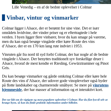
Lille Venedig – en af de bedste oplevelser i Colmar
8
Vinbar, vintur og vinmarker
Colmar ligger i Alsace, der er berømt for sine vine. Det er især
områdets hvidvine, der vinder priser og er eftertragtede i hele
verden. I byen ligger flere vinbarer, hvor du kan smage på varerne,
men du kan også besøge vingårde eller køre Route des vins
d’Alsace, der er en 170 km lang rute indviet i 1953.
Vinruten går fra nord til syd forbi Colmar, der har nogle af de bedste
vingårde i Alsace. Der benyttes traditionelt syv forskellige druer i
Alsace, hvoraf de mest kendte er Riesling, Gewürztraminer og Pinot
Gris.
Du kan besøge vinmarker og gårde omkring Colmar eller køre hele
Route des vins d’Alsace, der udover gode vinoplevelser også byder
på flotte landskaber og charmerende småbyer. Se mere på
vinrutens
hjemmeside
, der har masser af information og et interaktivt kort.
Det var lidt om de vigtigste og mest populære oplevelser i Colmar. Har du fået lyst til selv at
besøge byen, så kan du finde praktisk information under billedet.