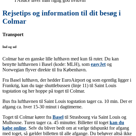
I Alsace laver man rigtig god hvidvin
Rejsetips og information til dit besøg i
Colmar
Transport
Ind og ud
Colmar har en ganske lille lufthavn med kun få ruter. Du kan
benytte lufthavnen i Basel (kode: MLH), som
easyJet
og
Norwegian flyver direkte til fra København.
Fra Basel lufthavn, der hedder EuroAirport og som egentlig ligger i
Frankrig, kan du tage shuttlebussen (linje 11) til Saint Louis
togstation og her hoppe på toget til Colmar.
Bus fra lufthavnen til Saint Louis togstation tager ca. 10 min. Der er
afgang ca. hver 15-30 minut i dagtimerne.
Toget til Colmar kører fra
Basel
til Strasbourg via Saint Louis og
Mulhouse. Turen tager ca. 45 minutter. Billetter til toget
kan du
købe online
. Selv du bliver bedt om at vælge tidspunkt for afgang
med toget, så gælder billetten til alle afgange. Du behøver altså ikke