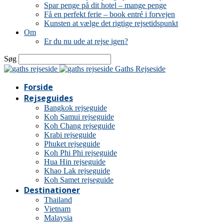
Spar penge på dit hotel – mange penge
Få en perfekt ferie – book entré i forvejen
Kunsten at vælge det rigtige rejsetidspunkt
Om
Er du nu ude at rejse igen?
Søg
Gaths Rejseside
Forside
Rejseguides
Bangkok rejseguide
Koh Samui rejseguide
Koh Chang rejseguide
Krabi rejseguide
Phuket rejseguide
Koh Phi Phi rejseguide
Hua Hin rejseguide
Khao Lak rejseguide
Koh Samet rejseguide
Destinationer
Thailand
Vietnam
Malaysia