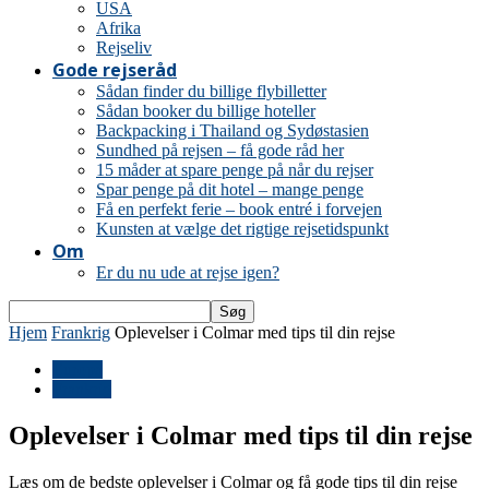
USA
Afrika
Rejseliv
Gode rejseråd
Sådan finder du billige flybilletter
Sådan booker du billige hoteller
Backpacking i Thailand og Sydøstasien
Sundhed på rejsen – få gode råd her
15 måder at spare penge på når du rejser
Spar penge på dit hotel – mange penge
Få en perfekt ferie – book entré i forvejen
Kunsten at vælge det rigtige rejsetidspunkt
Om
Er du nu ude at rejse igen?
Hjem
Frankrig
Oplevelser i Colmar med tips til din rejse
Europa
Frankrig
Oplevelser i Colmar med tips til din rejse
Læs om de bedste oplevelser i Colmar og få gode tips til din rejse