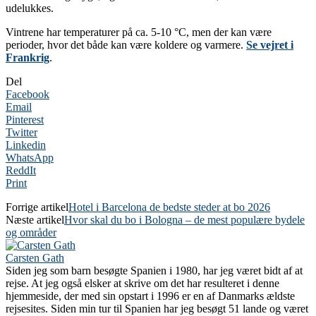
udelukkes.
Vintrene har temperaturer på ca. 5-10 °C, men der kan være
perioder, hvor det både kan være koldere og varmere.
Se vejret i
Frankrig
.
Del
Facebook
Email
Pinterest
Twitter
Linkedin
WhatsApp
ReddIt
Print
Forrige artikel
Hotel i Barcelona de bedste steder at bo 2026
Næste artikel
Hvor skal du bo i Bologna – de mest populære bydele
og områder
Carsten Gath
Siden jeg som barn besøgte Spanien i 1980, har jeg været bidt af at
rejse. At jeg også elsker at skrive om det har resulteret i denne
hjemmeside, der med sin opstart i 1996 er en af Danmarks ældste
rejsesites. Siden min tur til Spanien har jeg besøgt 51 lande og været