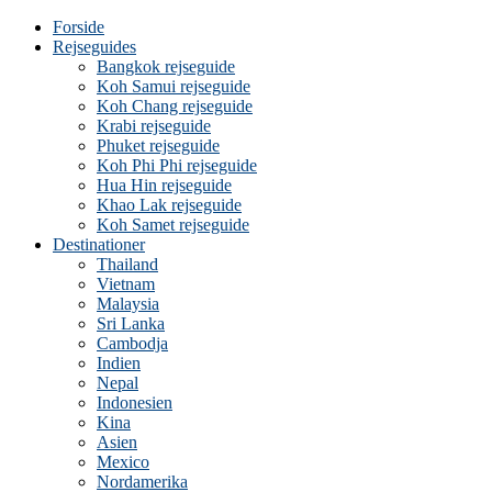
Forside
Rejseguides
Bangkok rejseguide
Koh Samui rejseguide
Koh Chang rejseguide
Krabi rejseguide
Phuket rejseguide
Koh Phi Phi rejseguide
Hua Hin rejseguide
Khao Lak rejseguide
Koh Samet rejseguide
Destinationer
Thailand
Vietnam
Malaysia
Sri Lanka
Cambodja
Indien
Nepal
Indonesien
Kina
Asien
Mexico
Nordamerika