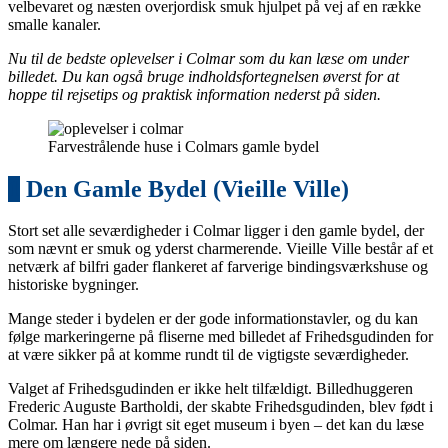
velbevaret og næsten overjordisk smuk hjulpet på vej af en række
smalle kanaler.
Nu til de bedste oplevelser i Colmar som du kan læse om under
billedet. Du kan også bruge indholdsfortegnelsen øverst for at
hoppe til rejsetips og praktisk information nederst på siden.
Farvestrålende huse i Colmars gamle bydel
1
Den Gamle Bydel (Vieille Ville)
Stort set alle seværdigheder i Colmar ligger i den gamle bydel, der
som nævnt er smuk og yderst charmerende. Vieille Ville består af et
netværk af bilfri gader flankeret af farverige bindingsværkshuse og
historiske bygninger.
Mange steder i bydelen er der gode informationstavler, og du kan
følge markeringerne på fliserne med billedet af Frihedsgudinden for
at være sikker på at komme rundt til de vigtigste seværdigheder.
Valget af Frihedsgudinden er ikke helt tilfældigt. Billedhuggeren
Frederic Auguste Bartholdi, der skabte Frihedsgudinden, blev født i
Colmar. Han har i øvrigt sit eget museum i byen – det kan du læse
mere om længere nede på siden.