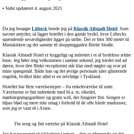
• Sidst opdateret 4. august 2021
Da jeg besøgte
Lübeck
boede jeg på
Klassik Altstadt Hotel
. Som
navnet antyder, så ligger hotellet i den gamle bydel, hvor Lübecks
spændende seværdigheder ligger på stribe. Der er blot 300 meter til
Mariakirken og det samme til shoppinggaden Breite Straße.
Klassik Altstadt Hotel er hyggeligt og indrettet i et af bydelens ældre
huse. Jeg føler mig velkommen i samme sekund, jeg træder ind ad
døren, hvor den flinke receptionist står klar med nøgler og svar på
mine spørgsmål. Både han og det øvrige personale taler glimrende
engelsk, hvilket ikke altid er en selvfølge i Tyskland.
Hotellet har flere værelsestyper – fra enkeltværelse til suite.
Værelserne er fint indrettede med bl.a. tv, elkedel,
mørklægningsgardiner og gratis wifi, der fungerer fint. Sengen er
tilpas blød og mere min smag i forhold til de ofte hårde madrasser,
som jeg er vant til i Asien.
Fin seng og fint værelse på Klassik Altstadt Hotel
Jeg har morgenmad inkluderet i prisen – den er glimrende og det