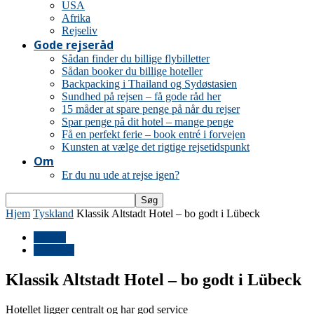
USA
Afrika
Rejseliv
Gode rejseråd
Sådan finder du billige flybilletter
Sådan booker du billige hoteller
Backpacking i Thailand og Sydøstasien
Sundhed på rejsen – få gode råd her
15 måder at spare penge på når du rejser
Spar penge på dit hotel – mange penge
Få en perfekt ferie – book entré i forvejen
Kunsten at vælge det rigtige rejsetidspunkt
Om
Er du nu ude at rejse igen?
Hjem
Tyskland
Klassik Altstadt Hotel – bo godt i Lübeck
Europa
Tyskland
Klassik Altstadt Hotel – bo godt i Lübeck
Hotellet ligger centralt og har god service