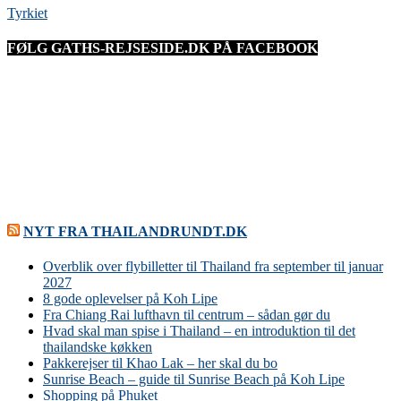
Tyrkiet
FØLG GATHS-REJSESIDE.DK PÅ FACEBOOK
NYT FRA THAILANDRUNDT.DK
Overblik over flybilletter til Thailand fra september til januar
2027
8 gode oplevelser på Koh Lipe
Fra Chiang Rai lufthavn til centrum – sådan gør du
Hvad skal man spise i Thailand – en introduktion til det
thailandske køkken
Pakkerejser til Khao Lak – her skal du bo
Sunrise Beach – guide til Sunrise Beach på Koh Lipe
Shopping på Phuket