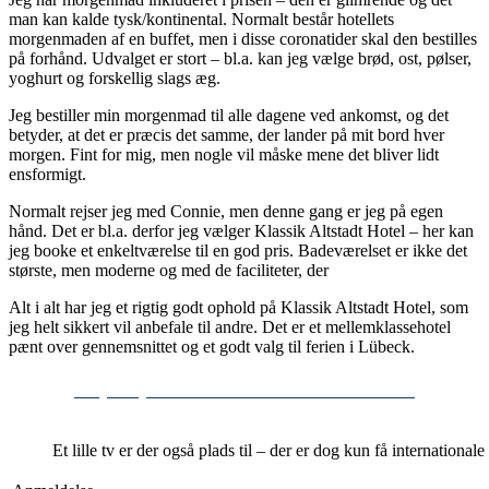
man kan kalde tysk/kontinental. Normalt består hotellets
morgenmaden af en buffet, men i disse coronatider skal den bestilles
på forhånd. Udvalget er stort – bl.a. kan jeg vælge brød, ost, pølser,
yoghurt og forskellig slags æg.
Jeg bestiller min morgenmad til alle dagene ved ankomst, og det
betyder, at det er præcis det samme, der lander på mit bord hver
morgen. Fint for mig, men nogle vil måske mene det bliver lidt
ensformigt.
Normalt rejser jeg med Connie, men denne gang er jeg på egen
hånd. Det er bl.a. derfor jeg vælger Klassik Altstadt Hotel – her kan
jeg booke et enkeltværelse til en god pris. Badeværelset er ikke det
største, men moderne og med de faciliteter, der
Alt i alt har jeg et rigtig godt ophold på Klassik Altstadt Hotel, som
jeg helt sikkert vil anbefale til andre. Det er et mellemklassehotel
pænt over gennemsnittet og et godt valg til ferien i Lübeck.
Se pris på Klassik Altstadt Hotel her >
Et lille tv er der også plads til – der er dog kun få internationale