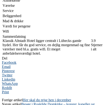
Anmeldelse
Værelse
Service
Beliggenhed
Mad & drikke
Værdi for pengene
Wifi
Sammenfatning
Klassik Altstadt Hotel ligger centralt i Lübecks gamle
3.9
bydel. Her får du god service, en dejlig morgenmad og fine
Stjerner
værelser med bl.a. gratis wifi. Et meget
i alt
anbefalelsesværdigt hotel.
Del
Facebook
Email
Pinterest
Twitter
Linkedin
WhatsApp
ReddIt
Print
Forrige artikel
Her skal du rejse hen i december
Næste artikel
Besøg i Roskilde Domkirke – konger, kapeller og