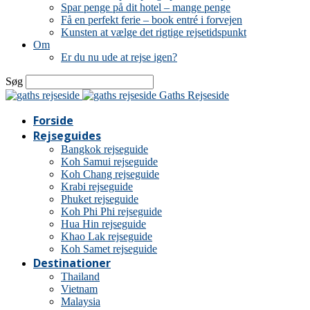
Spar penge på dit hotel – mange penge
Få en perfekt ferie – book entré i forvejen
Kunsten at vælge det rigtige rejsetidspunkt
Om
Er du nu ude at rejse igen?
Søg
Gaths Rejseside
Forside
Rejseguides
Bangkok rejseguide
Koh Samui rejseguide
Koh Chang rejseguide
Krabi rejseguide
Phuket rejseguide
Koh Phi Phi rejseguide
Hua Hin rejseguide
Khao Lak rejseguide
Koh Samet rejseguide
Destinationer
Thailand
Vietnam
Malaysia