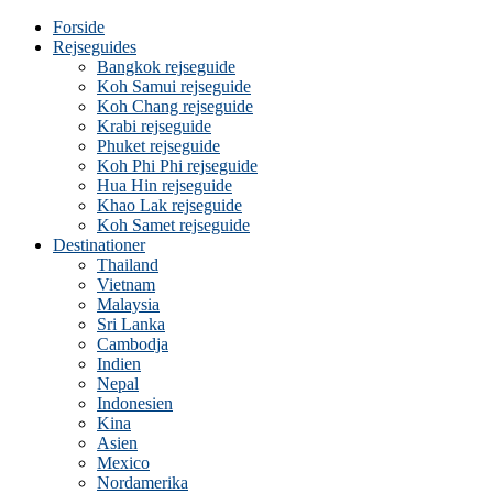
Forside
Rejseguides
Bangkok rejseguide
Koh Samui rejseguide
Koh Chang rejseguide
Krabi rejseguide
Phuket rejseguide
Koh Phi Phi rejseguide
Hua Hin rejseguide
Khao Lak rejseguide
Koh Samet rejseguide
Destinationer
Thailand
Vietnam
Malaysia
Sri Lanka
Cambodja
Indien
Nepal
Indonesien
Kina
Asien
Mexico
Nordamerika