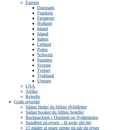
Europa
Danmark
Frankrig
Færøerne
Holland
Irland
Island
Italien
Letland
Polen
Schweiz
Spanien
Sverige
Tyrkiet
Tyskland
Ungarn
USA
Afrika
Rejseliv
Gode rejseråd
Sådan finder du billige flybilletter
Sådan booker du billige hoteller
Backpacking i Thailand og Sydøstasien
Sundhed på rejsen – få gode råd her
15 måder at spare penge på når du rejser