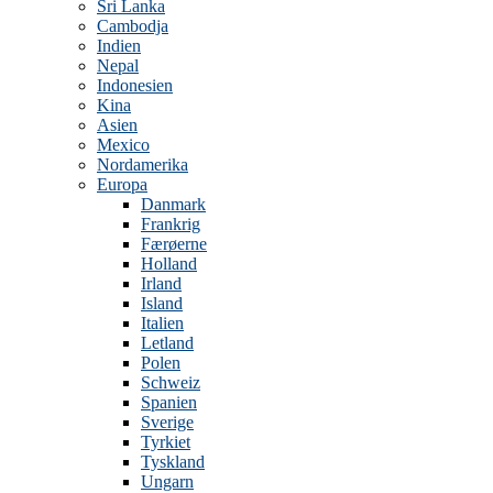
Sri Lanka
Cambodja
Indien
Nepal
Indonesien
Kina
Asien
Mexico
Nordamerika
Europa
Danmark
Frankrig
Færøerne
Holland
Irland
Island
Italien
Letland
Polen
Schweiz
Spanien
Sverige
Tyrkiet
Tyskland
Ungarn