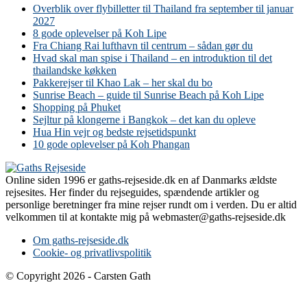
Overblik over flybilletter til Thailand fra september til januar
2027
8 gode oplevelser på Koh Lipe
Fra Chiang Rai lufthavn til centrum – sådan gør du
Hvad skal man spise i Thailand – en introduktion til det
thailandske køkken
Pakkerejser til Khao Lak – her skal du bo
Sunrise Beach – guide til Sunrise Beach på Koh Lipe
Shopping på Phuket
Sejltur på klongerne i Bangkok – det kan du opleve
Hua Hin vejr og bedste rejsetidspunkt
10 gode oplevelser på Koh Phangan
Online siden 1996 er gaths-rejseside.dk en af Danmarks ældste
rejsesites. Her finder du rejseguides, spændende artikler og
personlige beretninger fra mine rejser rundt om i verden. Du er altid
velkommen til at kontakte mig på webmaster@gaths-rejseside.dk
Om gaths-rejseside.dk
Cookie- og privatlivspolitik
© Copyright 2026 - Carsten Gath