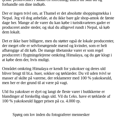
forhandle om dine indkøb.
Der er ingen tvivl om, at Thamel er det absolutte shoppingmekka i
Nepal. Jeg vil dog anbefale, at du ikke bare går shop-amok de første
dage her. Mange af de varer du kan købe i turistkvarteres gader er
produceret andre steder, og skal du alligevel rundt i Nepal, så køb
dem lokalt.
Det er ikke bare billigere, men du støtter også de lokale producenter,
der meget ofte er selvforsørgende mænd og kvinder, som er helt
afhængige af dit køb. De mange tibetanske varer er som regel
produceret i flygtningelejrene omkring Himalaya, og du gør klogt i
at købe dem der, hvis muligt.
Området omkring Himalaya er kendt for yakokser og deres uld
bliver brugt til bl.a. huer, sokker og tørklæder. Du vil uden tvivl se
masser af skilte på varerne, der reklamerer med 100 % yakokseuld,
men her er der grund til at være på vagt.
Uld fra yakokser er dyrt og langt de fleste varer i butikkerne er
blandinger af forskellig slags uld. Vil du f.eks. have et tørklæde af
100 % yakokseuld ligger prisen på ca. 4.000 rp.
Spørg om lov inden du fotograferer mennesker