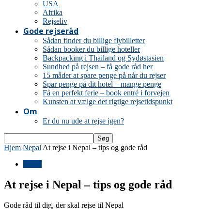
USA
Afrika
Rejseliv
Gode rejseråd
Sådan finder du billige flybilletter
Sådan booker du billige hoteller
Backpacking i Thailand og Sydøstasien
Sundhed på rejsen – få gode råd her
15 måder at spare penge på når du rejser
Spar penge på dit hotel – mange penge
Få en perfekt ferie – book entré i forvejen
Kunsten at vælge det rigtige rejsetidspunkt
Om
Er du nu ude at rejse igen?
Hjem
Nepal
At rejse i Nepal – tips og gode råd
Nepal
At rejse i Nepal – tips og gode råd
Gode råd til dig, der skal rejse til Nepal