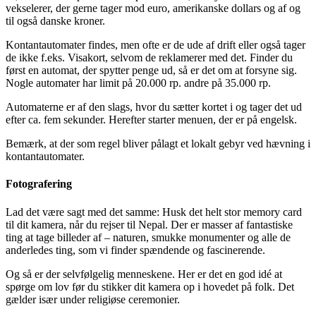
vekselerer, der gerne tager mod euro, amerikanske dollars og af og
til også danske kroner.
Kontantautomater findes, men ofte er de ude af drift eller også tager
de ikke f.eks. Visakort, selvom de reklamerer med det. Finder du
først en automat, der spytter penge ud, så er det om at forsyne sig.
Nogle automater har limit på 20.000 rp. andre på 35.000 rp.
Automaterne er af den slags, hvor du sætter kortet i og tager det ud
efter ca. fem sekunder. Herefter starter menuen, der er på engelsk.
Bemærk, at der som regel bliver pålagt et lokalt gebyr ved hævning i
kontantautomater.
Fotografering
Lad det være sagt med det samme: Husk det helt stor memory card
til dit kamera, når du rejser til Nepal. Der er masser af fantastiske
ting at tage billeder af – naturen, smukke monumenter og alle de
anderledes ting, som vi finder spændende og fascinerende.
Og så er der selvfølgelig menneskene. Her er det en god idé at
spørge om lov før du stikker dit kamera op i hovedet på folk. Det
gælder især under religiøse ceremonier.