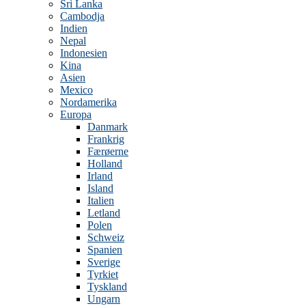
Sri Lanka
Cambodja
Indien
Nepal
Indonesien
Kina
Asien
Mexico
Nordamerika
Europa
Danmark
Frankrig
Færøerne
Holland
Irland
Island
Italien
Letland
Polen
Schweiz
Spanien
Sverige
Tyrkiet
Tyskland
Ungarn