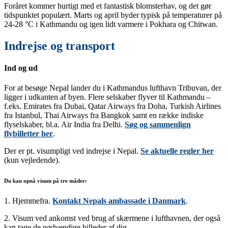
Foråret kommer hurtigt med et fantastisk blomsterhav, og det gør
tidspunktet populært. Marts og april byder typisk på temperaturer på
24-28 °C i Kathmandu og igen lidt varmere i Pokhara og Chitwan.
Indrejse og transport
Ind og ud
For at besøge Nepal lander du i Kathmandus lufthavn Tribuvan, der
ligger i udkanten af byen. Flere selskaber flyver til Kathmandu –
f.eks. Emirates fra Dubai, Qatar Airways fra Doha, Turkish Airlines
fra Istanbul, Thai Airways fra Bangkok samt en række indiske
flyselskaber, bl.a. Air India fra Delhi.
Søg og sammenlign
flybilletter her
.
Der er pt. visumpligt ved indrejse i Nepal.
Se aktuelle regler her
(kun vejledende).
Du kan opnå visum på tre måder:
1. Hjemmefra.
Kontakt Nepals ambassade i Danmark
.
2. Visum ved ankomst ved brug af skærmene i lufthavnen, der også
kan tage de nødvendige billeder af dig.