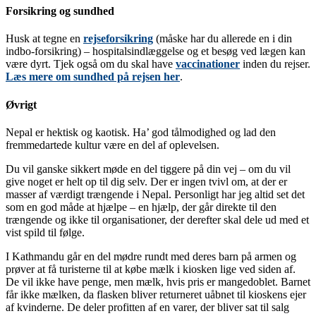
Forsikring og sundhed
Husk at tegne en
rejseforsikring
(måske har du allerede en i din
indbo-forsikring) – hospitalsindlæggelse og et besøg ved lægen kan
være dyrt. Tjek også om du skal have
vaccinationer
inden du rejser.
Læs mere om sundhed på rejsen her
.
Øvrigt
Nepal er hektisk og kaotisk. Ha’ god tålmodighed og lad den
fremmedartede kultur være en del af oplevelsen.
Du vil ganske sikkert møde en del tiggere på din vej – om du vil
give noget er helt op til dig selv. Der er ingen tvivl om, at der er
masser af værdigt trængende i Nepal. Personligt har jeg altid set det
som en god måde at hjælpe – en hjælp, der går direkte til den
trængende og ikke til organisationer, der derefter skal dele ud med et
vist spild til følge.
I Kathmandu går en del mødre rundt med deres barn på armen og
prøver at få turisterne til at købe mælk i kiosken lige ved siden af.
De vil ikke have penge, men mælk, hvis pris er mangedoblet. Barnet
får ikke mælken, da flasken bliver returneret uåbnet til kioskens ejer
af kvinderne. De deler profitten af en varer, der bliver sat til salg