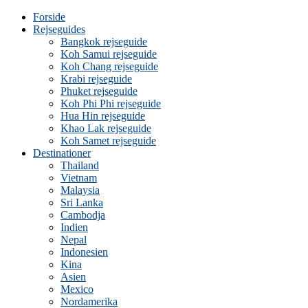
Forside
Rejseguides
Bangkok rejseguide
Koh Samui rejseguide
Koh Chang rejseguide
Krabi rejseguide
Phuket rejseguide
Koh Phi Phi rejseguide
Hua Hin rejseguide
Khao Lak rejseguide
Koh Samet rejseguide
Destinationer
Thailand
Vietnam
Malaysia
Sri Lanka
Cambodja
Indien
Nepal
Indonesien
Kina
Asien
Mexico
Nordamerika