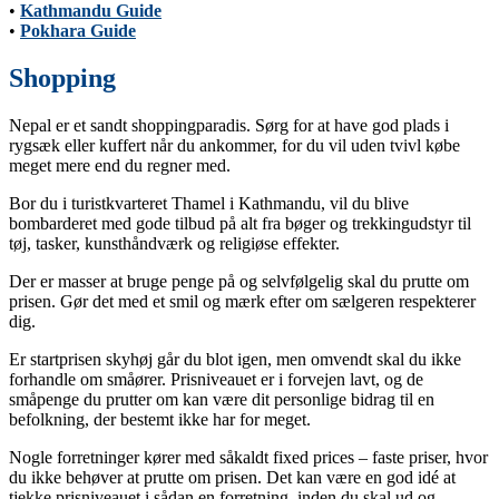
•
Kathmandu Guide
•
Pokhara Guide
Shopping
Nepal er et sandt shoppingparadis. Sørg for at have god plads i
rygsæk eller kuffert når du ankommer, for du vil uden tvivl købe
meget mere end du regner med.
Bor du i turistkvarteret Thamel i Kathmandu, vil du blive
bombarderet med gode tilbud på alt fra bøger og trekkingudstyr til
tøj, tasker, kunsthåndværk og religiøse effekter.
Der er masser at bruge penge på og selvfølgelig skal du prutte om
prisen. Gør det med et smil og mærk efter om sælgeren respekterer
dig.
Er startprisen skyhøj går du blot igen, men omvendt skal du ikke
forhandle om småører. Prisniveauet er i forvejen lavt, og de
småpenge du prutter om kan være dit personlige bidrag til en
befolkning, der bestemt ikke har for meget.
Nogle forretninger kører med såkaldt fixed prices – faste priser, hvor
du ikke behøver at prutte om prisen. Det kan være en god idé at
tjekke prisniveauet i sådan en forretning, inden du skal ud og