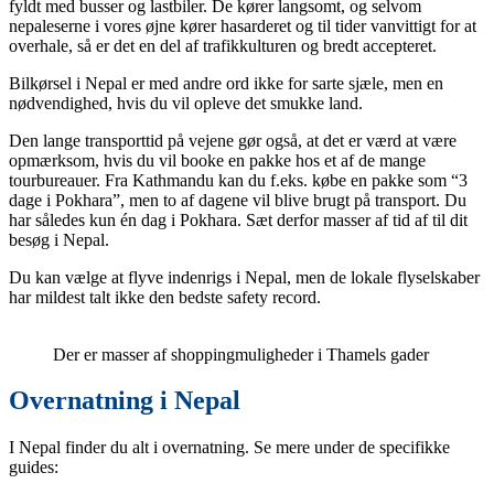
fyldt med busser og lastbiler. De kører langsomt, og selvom
nepaleserne i vores øjne kører hasarderet og til tider vanvittigt for at
overhale, så er det en del af trafikkulturen og bredt accepteret.
Bilkørsel i Nepal er med andre ord ikke for sarte sjæle, men en
nødvendighed, hvis du vil opleve det smukke land.
Den lange transporttid på vejene gør også, at det er værd at være
opmærksom, hvis du vil booke en pakke hos et af de mange
tourbureauer. Fra Kathmandu kan du f.eks. købe en pakke som “3
dage i Pokhara”, men to af dagene vil blive brugt på transport. Du
har således kun én dag i Pokhara. Sæt derfor masser af tid af til dit
besøg i Nepal.
Du kan vælge at flyve indenrigs i Nepal, men de lokale flyselskaber
har mildest talt ikke den bedste safety record.
Der er masser af shoppingmuligheder i Thamels gader
Overnatning i Nepal
I Nepal finder du alt i overnatning. Se mere under de specifikke
guides: