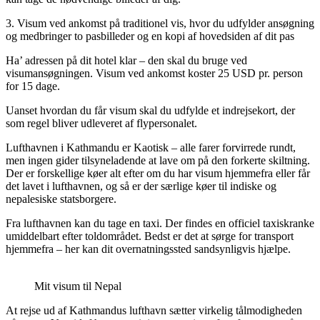
3. Visum ved ankomst på traditionel vis, hvor du udfylder ansøgning
og medbringer to pasbilleder og en kopi af hovedsiden af dit pas
Ha’ adressen på dit hotel klar – den skal du bruge ved
visumansøgningen. Visum ved ankomst koster 25 USD pr. person
for 15 dage.
Uanset hvordan du får visum skal du udfylde et indrejsekort, der
som regel bliver udleveret af flypersonalet.
Lufthavnen i Kathmandu er Kaotisk – alle farer forvirrede rundt,
men ingen gider tilsyneladende at lave om på den forkerte skiltning.
Der er forskellige køer alt efter om du har visum hjemmefra eller får
det lavet i lufthavnen, og så er der særlige køer til indiske og
nepalesiske statsborgere.
Fra lufthavnen kan du tage en taxi. Der findes en officiel taxiskranke
umiddelbart efter toldområdet. Bedst er det at sørge for transport
hjemmefra – her kan dit overnatningssted sandsynligvis hjælpe.
Mit visum til Nepal
At rejse ud af Kathmandus lufthavn sætter virkelig tålmodigheden