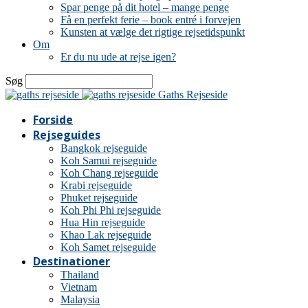
Spar penge på dit hotel – mange penge
Få en perfekt ferie – book entré i forvejen
Kunsten at vælge det rigtige rejsetidspunkt
Om
Er du nu ude at rejse igen?
Søg
Gaths Rejseside
Forside
Rejseguides
Bangkok rejseguide
Koh Samui rejseguide
Koh Chang rejseguide
Krabi rejseguide
Phuket rejseguide
Koh Phi Phi rejseguide
Hua Hin rejseguide
Khao Lak rejseguide
Koh Samet rejseguide
Destinationer
Thailand
Vietnam
Malaysia