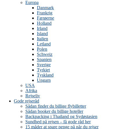
Europa
Danmark
Frankrig
Færøerne
Holland
Irland
Island
Italien
Letland
Polen
Schweiz
Spanien
Sverige
Tyrkiet
Tyskland
Ungarn
USA
Afrika
Rejseliv
Gode rejseråd
Sådan finder du billige flybilletter
Sådan booker du billige hoteller
Backpacking i Thailand og Sydøstasien
Sundhed på rejsen – få gode råd her
15 måder at spare penge på når du rejser