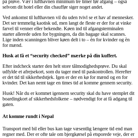
på prøve. Vær i lufthavnen minimum tre timer før afgang – også
selvom dit hotel eller din chauffør siger noget andet.
Ved ankomst til lufthavnen vil du uden tvivl se et hav af mennesker.
Det ser temmelig kaotisk ud, men langt de fleste er der for at vinke
farvel til venner eller bekendte. Køen ind til afgangsterminalen
starter allerede uden for bygningen, da din bagage skal scannes.
Lige inden scanningen bliver køen delt i to – èn for kvinder og èn
for mænd.
Husk at få et “security checked” mærke på din kuffert.
Efter indcheck starter den helt store tålmodighedsprøve. Du skal
udfylde et afrejsekort, som du tager med til paskontrollen. Herefter
er det tid til sikkerhedstjek. Igen er der en kø for mænd og en for
kvinder. Det kan nemt tage en times tid at komme gennem security.
Husk! Når du er kommet igennem security skal du have stemplet dit
boardingkort af sikkerhedsfolkene – nødvendigt for at få adgang til
gaten.
At komme rundt i Nepal
Transport med bil eller bus kan tage væsentlig længere tid end man
regner med. Der er ofte tale om bjergkørsel på etsporede veje, der er