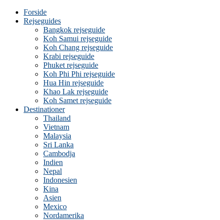
Forside
Rejseguides
Bangkok rejseguide
Koh Samui rejseguide
Koh Chang rejseguide
Krabi rejseguide
Phuket rejseguide
Koh Phi Phi rejseguide
Hua Hin rejseguide
Khao Lak rejseguide
Koh Samet rejseguide
Destinationer
Thailand
Vietnam
Malaysia
Sri Lanka
Cambodja
Indien
Nepal
Indonesien
Kina
Asien
Mexico
Nordamerika