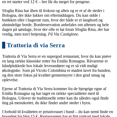
en ret starter ved 12 € – her får du meget for pengene.
Sfoglia Rina har åben til frokost og aften og er et af de steder i
Bologna, der ikke lukker om eftermiddagen. Du kan sidde i
butikken eller i bagerste rum, hvor der både er et langbord og
almindelige borde. Bordreservation anbefales om aftenen og hele
dagen på søndage, hvor der ofte er kø foran Sfoglia Rina, der har
venlig, men travl betjening.
På Via Castiglone
.
3
Trattoria di via Serra
Trattoria di Via Serra er en supergod restaurant, hvor du kan prøve
en lang række klassiske retter fra Emilia Romagna. Råvarerne er
håndplukkede hos lokale leverandører og er så vidt muligt
økologiske. Som på Vicolo Colombina er maden lavet fra bunden,
og den store fokus på kvalitet gennemsyrer i den grad smag og
oplevelse.
Ejerne af Trattoria di Via Serra kommer fra de bjergrige egne af
Emilia Romagna og har taget en række specialiteter med til
Bologna. Udover de traditionelle retter kan du således også finde
ting på menukortet, du ikke finder andre steder i byen.
I forhold til kvaliteten er prisniveauet i bund – du kan nemt finde en
hovedret for blot 15 €. Restauranten har et fint vinkort med lokale