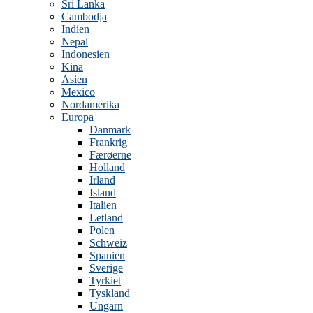
Sri Lanka
Cambodja
Indien
Nepal
Indonesien
Kina
Asien
Mexico
Nordamerika
Europa
Danmark
Frankrig
Færøerne
Holland
Irland
Island
Italien
Letland
Polen
Schweiz
Spanien
Sverige
Tyrkiet
Tyskland
Ungarn