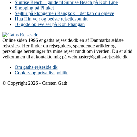
Sunrise Beach – guide til Sunrise Beach på Koh Lipe
Shopping på Phuket
Sejltur på klongerne i Bangkok – det kan du opleve
Hua Hin vejr og bedste rejsetidspunkt
10 gode oplevelser på Koh Phangan
Online siden 1996 er gaths-rejseside.dk en af Danmarks ældste
rejsesites. Her finder du rejseguides, spændende artikler og
personlige beretninger fra mine rejser rundt om i verden. Du er altid
velkommen til at kontakte mig på webmaster@gaths-rejseside.dk
Om gaths-rejseside.dk
Cookie- og privatlivspolitik
© Copyright 2026 - Carsten Gath