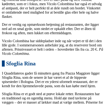
kødretter, som er i fokus, men Vicolo Colombina har også et udvalg
af antipasti, der er helt perfekt til at dele rundt om bordet. Vinkortet
er omfattende med mulighed for at bestille glas eller hele og halve
flasker.
Der er venlig og opmærksom betjening på restauranten, der ligger
ned ad en smal gyde, som stedet er opkaldt efter. Der er åben til
frokost og aften, men lukket om eftermiddagen.
Vicolo Colombina har siddepladser inde og når vejret er til det i den
lille gyde. I sommersæsonen anbefaler jeg, at du reserverer bord om
aftenen. Prisniveauet er helt i orden – hovedretter fås fra ca. 20 €.
På
Vicolo Colombina
.
2
Sfoglia Rina
I Quadrilateros gader få minutters gang fra Piazza Maggiore ligger
Sfoglia Rina, som de senere år har været et af de hippeste
spisesteder i Bologna. Det er en yderst uformelt restaurant, der er
kendt for den hjemmelavede pasta, som du kan købe med hjem.
Sfoglia Rina er et godt sted at prøve lokale retter. Restauranten har
en traditionel og en ugentlig menu. Hold øje med tavlerne på
væggen – der er masser af lækker mad at vælge mellem. Priserne for