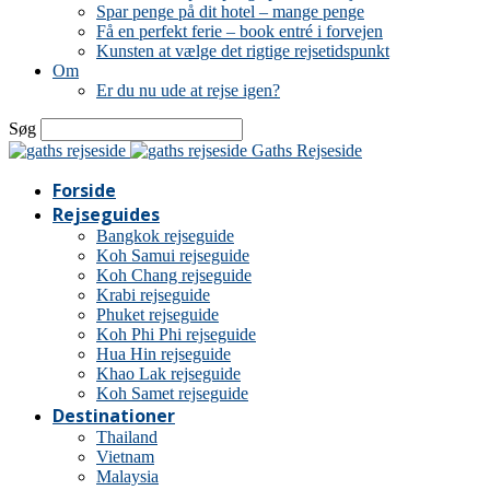
Spar penge på dit hotel – mange penge
Få en perfekt ferie – book entré i forvejen
Kunsten at vælge det rigtige rejsetidspunkt
Om
Er du nu ude at rejse igen?
Søg
Gaths Rejseside
Forside
Rejseguides
Bangkok rejseguide
Koh Samui rejseguide
Koh Chang rejseguide
Krabi rejseguide
Phuket rejseguide
Koh Phi Phi rejseguide
Hua Hin rejseguide
Khao Lak rejseguide
Koh Samet rejseguide
Destinationer
Thailand
Vietnam
Malaysia