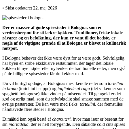
• Sidst opdateret 22. maj 2026
Der er masser af gode spisesteder i Bologna, som er
verdensberømt for sit lækre køkken. Traditioner, friske lokale
råvarer og en befolkning, der kun er vant til det bedste, er
nogle af de vigtigste grunde til at Bologna er blevet et kulinarisk
hotspot.
I Bologna behøver det ikke være dyrt for at være godt. Selvfølgelig
har byen en stribe eksklusive restauranter, der tager det lokale
køkken til nye højder eller nytænker de traditionelle retter, men også
på de billigere spisesteder får du lækker mad.
Du vil hurtigt opdage, at Bolognas mest kendte retter som
tortellini
in brodo
(tortellini i suppe) og
tagliatelle al ragù
(det vi kender som
spaghetti bolognese) ikke vinder på udseendet. Til gengæld er det
god og ærlig mad, som du selvfølgelig skal smage sammen med de
øvrige pastaretter. De kan være med f.eks.
tortellini
, der fremstilles
håndlavede flere steder i Bologna.
Et måltid kan også bestå af
charcuteri
, hvor man især er berømt for
sin
mortadella
, der er helt forrygende. Den såkaldte cold cuts spises