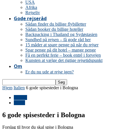
USA
Afrika
Rejseliv
Gode rejseråd
Sådan finder du billige flybilletter
Sådan booker du billige hoteller
Backpacking i Thailand og Sydøstasien
Sundhed på rejsen – få gode råd her
15 måder at spare penge på når du rejser
Spar penge på dit hotel – mange penge
Få en perfekt ferie – book entré i forvejen
Kunsten at vælge det rigtige rejsetidspunkt
Om
Er du nu ude at rejse igen?
Hjem
Italien
6 gode spisesteder i Bologna
Europa
Italien
6 gode spisesteder i Bologna
Forslag til hvor du skal spise i Bologna