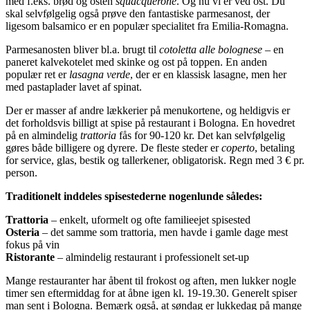
med f.eks. brød og osten
squacquerone
. Og nu vi er ved ost. Du
skal selvfølgelig også prøve den fantastiske parmesanost, der
ligesom balsamico er en populær specialitet fra Emilia-Romagna.
Parmesanosten bliver bl.a. brugt til
cotoletta alle bolognese
– en
paneret kalvekotelet med skinke og ost på toppen. En anden
populær ret er
lasagna verde
, der er en klassisk lasagne, men her
med pastaplader lavet af spinat.
Der er masser af andre lækkerier på menukortene, og heldigvis er
det forholdsvis billigt at spise på restaurant i Bologna. En hovedret
på en almindelig
trattoria
fås for 90-120 kr. Det kan selvfølgelig
gøres både billigere og dyrere. De fleste steder er
coperto
, betaling
for service, glas, bestik og tallerkener, obligatorisk. Regn med 3 € pr.
person.
Traditionelt inddeles spisestederne nogenlunde således:
Trattoria
– enkelt, uformelt og ofte familieejet spisested
Osteria
– det samme som trattoria, men havde i gamle dage mest
fokus på vin
Ristorante
– almindelig restaurant i professionelt set-up
Mange restauranter har åbent til frokost og aften, men lukker nogle
timer sen eftermiddag for at åbne igen kl. 19-19.30. Generelt spiser
man sent i Bologna. Bemærk også, at søndag er lukkedag på mange