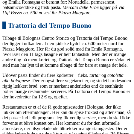
og Emilia Romagna er berømt for: Mortadella, parmesanost,
balsamicoeddike og frisk pasta.
Mercato delle Erbe ligger på Via
Ugi Basso ca. 500 m vest for Piazza Maggiore.
5
Trattoria del Tempo Buono
Tilbage til Bolognas Centro Storico og Trattoria del Tempo Buono,
der ligger i udkanten af den jødiske bydel ca. 600 meter nord for
Piazza Maggiore. Her får du god solid mad fra Emila Romagna,
hvor især den 11 lags lasagne er helt fantastisk. Men der er mange
andre ting på menukortet, og Trattoria del Tempo Buono er sådan et
sted man har lyst til at komme tilbage til for bare at smage det hele.
Udover pasta finder du flere kødretter – f.eks.
tartar
og
cotoletta
alla bolognese
. Der er også flere vegetarretter, og stedet har desuden
rigtig lækkert brød, som er markant anderledes end de stenhårde
boller mange restauranter serverer. På Trattoria del Tempo Buono er
der hovedretter fra 12 € og opefter.
Restauranten er et af de få gode spisesteder i Bologna, der ikke
lukker om eftermiddagen. Her kan du spise frokost og aftensmad, så
det passer ind i dit program. Jeg fik venlig service, men du skal ikke
forvente at blive kræset om. Her kommer du for den uformelle
atmosfære, der tilsyneladende tiltrækker mange stamgæster. Der er
siddepladser inde og ude på torvet, når vejret tillader det.
På Piazza