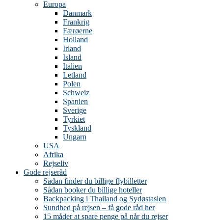
Europa
Danmark
Frankrig
Færøerne
Holland
Irland
Island
Italien
Letland
Polen
Schweiz
Spanien
Sverige
Tyrkiet
Tyskland
Ungarn
USA
Afrika
Rejseliv
Gode rejseråd
Sådan finder du billige flybilletter
Sådan booker du billige hoteller
Backpacking i Thailand og Sydøstasien
Sundhed på rejsen – få gode råd her
15 måder at spare penge på når du rejser