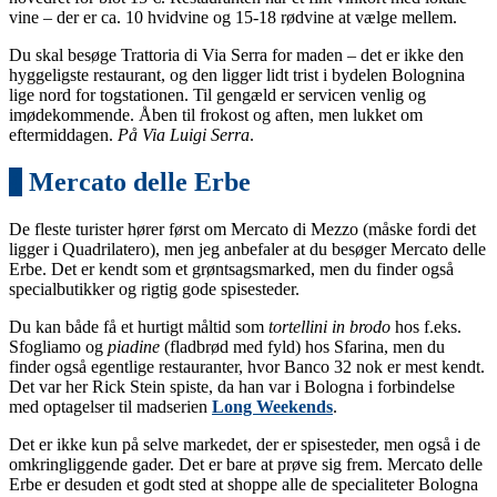
vine – der er ca. 10 hvidvine og 15-18 rødvine at vælge mellem.
Du skal besøge Trattoria di Via Serra for maden – det er ikke den
hyggeligste restaurant, og den ligger lidt trist i bydelen Bolognina
lige nord for togstationen. Til gengæld er servicen venlig og
imødekommende. Åben til frokost og aften, men lukket om
eftermiddagen.
På Via Luigi Serra
.
4
Mercato delle Erbe
De fleste turister hører først om Mercato di Mezzo (måske fordi det
ligger i Quadrilatero), men jeg anbefaler at du besøger Mercato delle
Erbe. Det er kendt som et grøntsagsmarked, men du finder også
specialbutikker og rigtig gode spisesteder.
Du kan både få et hurtigt måltid som
tortellini in brodo
hos f.eks.
Sfogliamo og
piadine
(fladbrød med fyld) hos Sfarina, men du
finder også egentlige restauranter, hvor Banco 32 nok er mest kendt.
Det var her Rick Stein spiste, da han var i Bologna i forbindelse
med optagelser til madserien
Long Weekends
.
Det er ikke kun på selve markedet, der er spisesteder, men også i de
omkringliggende gader. Det er bare at prøve sig frem. Mercato delle
Erbe er desuden et godt sted at shoppe alle de specialiteter Bologna