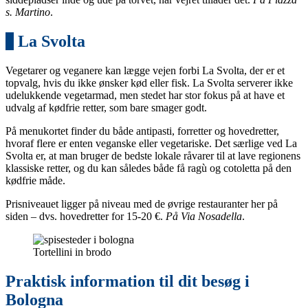
s. Martino
.
6
La Svolta
Vegetarer og veganere kan lægge vejen forbi La Svolta, der er et
topvalg, hvis du ikke ønsker kød eller fisk. La Svolta serverer ikke
udelukkende vegetarmad, men stedet har stor fokus på at have et
udvalg af kødfrie retter, som bare smager godt.
På menukortet finder du både antipasti, forretter og hovedretter,
hvoraf flere er enten veganske eller vegetariske. Det særlige ved La
Svolta er, at man bruger de bedste lokale råvarer til at lave regionens
klassiske retter, og du kan således både få ragù og cotoletta på den
kødfrie måde.
Prisniveauet ligger på niveau med de øvrige restauranter her på
siden – dvs. hovedretter for 15-20 €.
På Via Nosadella
.
Tortellini in brodo
Praktisk information til dit besøg i
Bologna