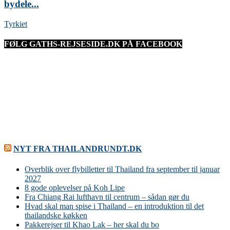
bydele...
Tyrkiet
FØLG GATHS-REJSESIDE.DK PÅ FACEBOOK
NYT FRA THAILANDRUNDT.DK
Overblik over flybilletter til Thailand fra september til januar
2027
8 gode oplevelser på Koh Lipe
Fra Chiang Rai lufthavn til centrum – sådan gør du
Hvad skal man spise i Thailand – en introduktion til det
thailandske køkken
Pakkerejser til Khao Lak – her skal du bo