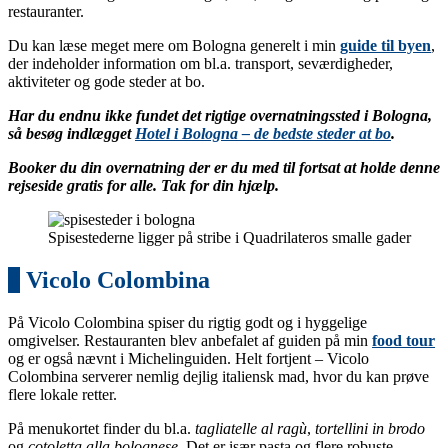
restauranter.
Du kan læse meget mere om Bologna generelt i min
guide til byen
,
der indeholder information om bl.a. transport, seværdigheder,
aktiviteter og gode steder at bo.
Har du endnu ikke fundet det rigtige overnatningssted i Bologna,
så besøg indlægget
Hotel i Bologna – de bedste steder at bo
.
Booker du din overnatning der er du med til fortsat at holde denne
rejseside gratis for alle. Tak for din hjælp.
Spisestederne ligger på stribe i Quadrilateros smalle gader
1
Vicolo Colombina
På Vicolo Colombina spiser du rigtig godt og i hyggelige
omgivelser. Restauranten blev anbefalet af guiden på min
food tour
og er også nævnt i Michelinguiden. Helt fortjent – Vicolo
Colombina serverer nemlig dejlig italiensk mad, hvor du kan prøve
flere lokale retter.
På menukortet finder du bl.a.
tagliatelle al ragù
,
tortellini in brodo
og
cotoletta alla bolognese
. Det er især pasta og flere robuste