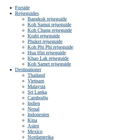
Forside
Rejseguides
Bangkok rejseguide
Koh Samui rejseguide
Koh Chang rejseguide
Krabi rejseguide
Phuket rejseguide
Koh Phi Phi rejseguide
Hua Hin rejseguide
Khao Lak rejseguide
Koh Samet rejseguide
Destinationer
Thailand
Vietnam
Malaysia
Sri Lanka
Cambodja
Indien
Nepal
Indonesien
Kina
Asien
Mexico
Nordamerika