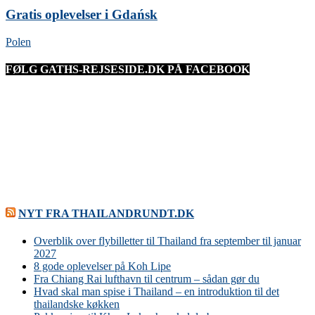
Gratis oplevelser i Gdańsk
Polen
FØLG GATHS-REJSESIDE.DK PÅ FACEBOOK
NYT FRA THAILANDRUNDT.DK
Overblik over flybilletter til Thailand fra september til januar
2027
8 gode oplevelser på Koh Lipe
Fra Chiang Rai lufthavn til centrum – sådan gør du
Hvad skal man spise i Thailand – en introduktion til det
thailandske køkken