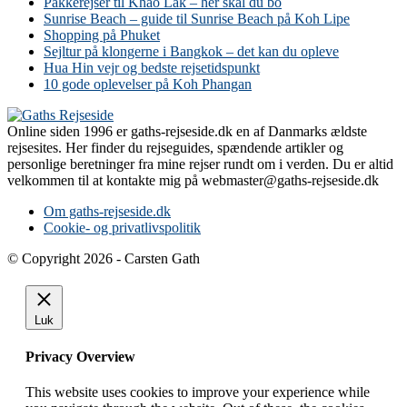
Pakkerejser til Khao Lak – her skal du bo
Sunrise Beach – guide til Sunrise Beach på Koh Lipe
Shopping på Phuket
Sejltur på klongerne i Bangkok – det kan du opleve
Hua Hin vejr og bedste rejsetidspunkt
10 gode oplevelser på Koh Phangan
Online siden 1996 er gaths-rejseside.dk en af Danmarks ældste
rejsesites. Her finder du rejseguides, spændende artikler og
personlige beretninger fra mine rejser rundt om i verden. Du er altid
velkommen til at kontakte mig på webmaster@gaths-rejseside.dk
Om gaths-rejseside.dk
Cookie- og privatlivspolitik
© Copyright 2026 - Carsten Gath
Luk
Privacy Overview
This website uses cookies to improve your experience while