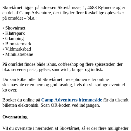
Skovtårnet ligger på adressen Skovtårnsvej 1, 4683 Rønnede og er
en del af Camp Adventure, der tilbyder flere forskellige oplevelser
på området – bl.a.:
• Skovtårnet
• Klatrepark
• Glamping
• Blomstermark
• Vildmarksbad
• Miniklatrebane
På området findes både ishus, coffeeshop og flere spisesteder, der
bl.a. serverer pasta, pølser, sandwich, burger og indisk.
Du kan købe billet til Skovtårnet i receptionen eller online –
sidstnævnte er en nem og god løsning, hvis du vil springe eventuel
kø over.
Booker du online på
Camp Adventures hjemmeside
får du tilsendt
billetten elektronisk. Scan QR-koden ved indgangen.
Overnatning
Vil du overnatte i nærheden af Skovtårnet, så er der flere muligheder