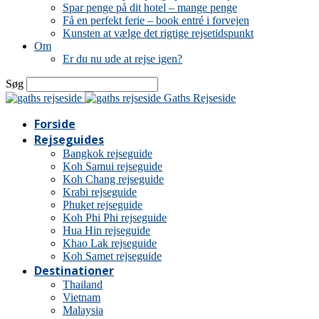
Spar penge på dit hotel – mange penge
Få en perfekt ferie – book entré i forvejen
Kunsten at vælge det rigtige rejsetidspunkt
Om
Er du nu ude at rejse igen?
Søg
Gaths Rejseside
Forside
Rejseguides
Bangkok rejseguide
Koh Samui rejseguide
Koh Chang rejseguide
Krabi rejseguide
Phuket rejseguide
Koh Phi Phi rejseguide
Hua Hin rejseguide
Khao Lak rejseguide
Koh Samet rejseguide
Destinationer
Thailand
Vietnam
Malaysia