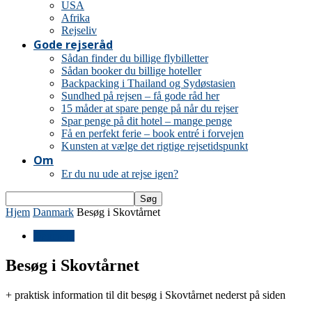
USA
Afrika
Rejseliv
Gode rejseråd
Sådan finder du billige flybilletter
Sådan booker du billige hoteller
Backpacking i Thailand og Sydøstasien
Sundhed på rejsen – få gode råd her
15 måder at spare penge på når du rejser
Spar penge på dit hotel – mange penge
Få en perfekt ferie – book entré i forvejen
Kunsten at vælge det rigtige rejsetidspunkt
Om
Er du nu ude at rejse igen?
Hjem
Danmark
Besøg i Skovtårnet
Danmark
Besøg i Skovtårnet
+ praktisk information til dit besøg i Skovtårnet nederst på siden