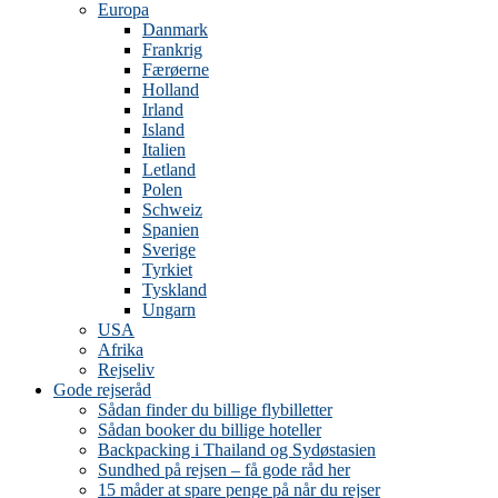
Europa
Danmark
Frankrig
Færøerne
Holland
Irland
Island
Italien
Letland
Polen
Schweiz
Spanien
Sverige
Tyrkiet
Tyskland
Ungarn
USA
Afrika
Rejseliv
Gode rejseråd
Sådan finder du billige flybilletter
Sådan booker du billige hoteller
Backpacking i Thailand og Sydøstasien
Sundhed på rejsen – få gode råd her
15 måder at spare penge på når du rejser