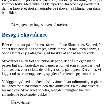
kommer forbi. Med tanke på klatreparken, træbroen og skovtårnet,
der har krævet et stort anlægsarbejde i skoven, så klinger den slags
bare lidt hult.
På vej gennem bøgeskoven ad træbroen
Besøg i Skovtårnet
Efter en kort tur på træbroen står vi nu foran Skovtårnet. Set nedefra
er det ikke helt så højt som jeg havde forestillet mig, men halvvejs
oppe i tårnet er jeg alligevel glad for ikke at lide af højdeskræk.
Skovtårnet ER en flot arkitektonisk perle, der på sin egen måde
passer fint ind i bøgeskoven. Tårnet er formet som et timeglas med
12 niveauer, eller cirkler, der bringer os op på toppen. Det er her, vi
kigger ud over trætoppene og spejder efter kendte pejlemærker.
Vi kigger også ned i midten af skovtårnet, hvor udformningen giver
mulighed for at nærstudere den fine arkitektur. På reklamebilleder
ser man ofte Skovtårnet oppefra, men den mulighed har den
almindelige besøgende jo ikke.