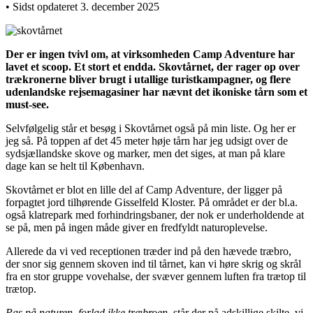
• Sidst opdateret 3. december 2025
Der er ingen tvivl om, at virksomheden Camp Adventure har
lavet et scoop. Et stort et endda. Skovtårnet, der rager op over
trækronerne bliver brugt i utallige turistkampagner, og flere
udenlandske rejsemagasiner har nævnt det ikoniske tårn som et
must-see.
Selvfølgelig står et besøg i Skovtårnet også på min liste. Og her er
jeg så. På toppen af det 45 meter høje tårn har jeg udsigt over de
sydsjællandske skove og marker, men det siges, at man på klare
dage kan se helt til København.
Skovtårnet er blot en lille del af Camp Adventure, der ligger på
forpagtet jord tilhørende Gisselfeld Kloster. På området er der bl.a.
også klatrepark med forhindringsbaner, der nok er underholdende at
se på, men på ingen måde giver en fredfyldt naturoplevelse.
Allerede da vi ved receptionen træder ind på den hævede træbro,
der snor sig gennem skoven ind til tårnet, kan vi høre skrig og skrål
fra en stor gruppe vovehalse, der svæver gennem luften fra trætop til
trætop.
Pas på naturen, forlad ikke træbroen
, står der på adskillige skilte, vi