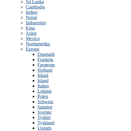
Sri Lanka
Cambodja
Indien
Nepal
Indonesien
Kina
Asien
Mexico
Nordamerika
Europa
Danmark
Frankrig
Færøerne
Holland
Irland
Island
Italien
Letland
Polen
Schweiz
Spanien
Sverige
Tyrkiet
Tyskland
Ungarn