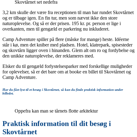
Skovtårnet set nedefra
3,2 km skulle der være fra receptionen til man har rundet Skovtårnet
og er tilbage igen. En fin tur, men som nævnt ikke den store
naturoplevelse. Og så er der prisen. 195 kr. pr. person er lige i
overkanten, men til gengæld er parkering nu inkluderet.
Camp Adventure spiller på flere (måske for mange) heste. Idéerne
står i kø, men det kniber med pladsen. Hotel, klatrepark, spisesteder
og skovtårn ligger oven i hinanden. Glem alt om ro og fordybelse og
den unikke naturoplevelse, der reklameres med.
Elsker du til gengæld forlystelsesparker med forskellige muligheder
for oplevelser, så er det bare om at booke en billet til Skovtårnet og
Camp Adventure.
Har du fået lyst til et besøg i Skovtårnet, så kan du finde praktisk information under
billedet.
Oppefra kan man se tårnets flotte arkitektur
Praktisk information til dit besøg i
Skovtårnet