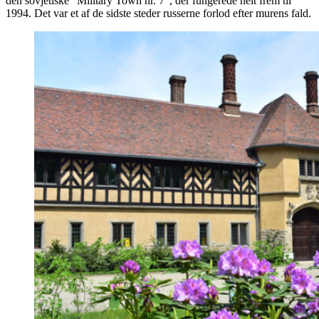
den sovjetiske “Military Town nr. 7”, der fungerede helt frem til
1994. Det var et af de sidste steder russerne forlod efter murens fald.