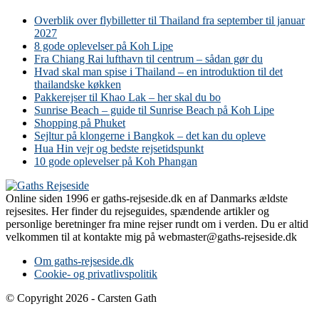
Overblik over flybilletter til Thailand fra september til januar
2027
8 gode oplevelser på Koh Lipe
Fra Chiang Rai lufthavn til centrum – sådan gør du
Hvad skal man spise i Thailand – en introduktion til det
thailandske køkken
Pakkerejser til Khao Lak – her skal du bo
Sunrise Beach – guide til Sunrise Beach på Koh Lipe
Shopping på Phuket
Sejltur på klongerne i Bangkok – det kan du opleve
Hua Hin vejr og bedste rejsetidspunkt
10 gode oplevelser på Koh Phangan
Online siden 1996 er gaths-rejseside.dk en af Danmarks ældste
rejsesites. Her finder du rejseguides, spændende artikler og
personlige beretninger fra mine rejser rundt om i verden. Du er altid
velkommen til at kontakte mig på webmaster@gaths-rejseside.dk
Om gaths-rejseside.dk
Cookie- og privatlivspolitik
© Copyright 2026 - Carsten Gath