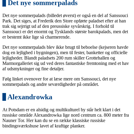
5
Det nye sommerpalads
Det nye sommerpalads (billedet øverst) er også en del af Sanssouci
Park. Det siges, at Frederik den Store opførte paladset efter at han
trak sig sejrrigt ud af den preussiske syvårskrig. I forhold til
Sanssouci er det enormt og Tysklands største barokpalads, men det
er bestemt ikke lige så charmerende.
Det nye sommerpalads blev ikke brugt til beboelse (kejseren havde
dog en lejlighed i bygningen), men til fester, banketter og officielle
lejligheder. Blandt paladsets 200 rum skiller Grottehallen og
Marmorgalleriet sig ud ved deres fantastiske fremtoning med et hav
af udsmykninger og fine detaljer.
Følg linket ovenover for at læse mere om Sanssouci, det nye
sommerpalads og andre seværdigheder på området.
6
Alexandrowka
At Potsdam er en alsidig og multikulturel by står helt klart i det
russiske område Alexandrowka lige nord centrum ca. 800 meter fra
Nauner Tor. Her kan du se en række klassiske russiske
bindingsværkshuse lavet af kraftige planker.