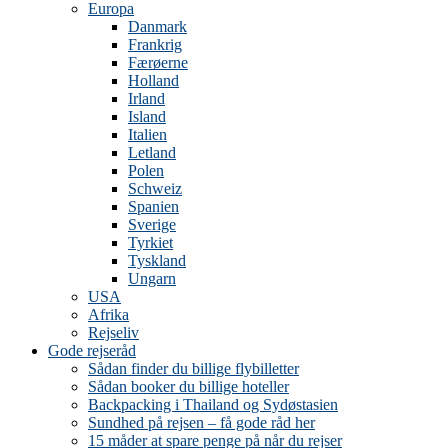
Europa
Danmark
Frankrig
Færøerne
Holland
Irland
Island
Italien
Letland
Polen
Schweiz
Spanien
Sverige
Tyrkiet
Tyskland
Ungarn
USA
Afrika
Rejseliv
Gode rejseråd
Sådan finder du billige flybilletter
Sådan booker du billige hoteller
Backpacking i Thailand og Sydøstasien
Sundhed på rejsen – få gode råd her
15 måder at spare penge på når du rejser