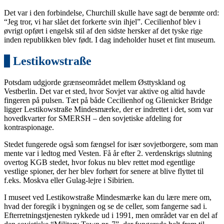
Det var i den forbindelse, Churchill skulle have sagt de berømte ord:
“Jeg tror, vi har slået det forkerte svin ihjel”. Cecilienhof blev i
øvrigt opført i engelsk stil af den sidste hersker af det tyske rige
inden republikken blev født. I dag indeholder huset et fint museum.
8
Lestikowstraße
Potsdam udgjorde grænseområdet mellem Østtyskland og
Vestberlin. Det var et sted, hvor Sovjet var aktive og altid havde
fingeren på pulsen. Tæt på både Cecilienhof og Glienicker Bridge
ligger Lestikowstraße Mindesmærke, der er indrettet i det, som var
hovedkvarter for SMERSH – den sovjetiske afdeling for
kontraspionage.
Stedet fungerede også som fængsel for især sovjetborgere, som man
mente var i ledtog med Vesten. Få år efter 2. verdenskrigs slutning
overtog KGB stedet, hvor fokus nu blev rettet mod egentlige
vestlige spioner, der her blev forhørt for senere at blive flyttet til
f.eks. Moskva eller Gulag-lejre i Sibirien.
I museet ved Lestikowstraße Mindesmærke kan du lære mere om,
hvad der foregik i bygningen og se de celler, som fangerne sad i.
Efterretningstjenesten rykkede ud i 1991, men området var en del af