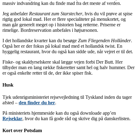
massiv indvandring kan du finde mad fra det meste af verden.
Jeg anbefaler
Restaurant zum Starstecher
, hvis du vil prøve at spise
rigtig god lokal mad. Her er flere specialiteter på menukortet, og
man går generelt meget op i historien bag retterne. Priserne er
rimelige. Bordreservation anbefales i højsæsonen.
I det hollandske kvarter kan du besøge
Zum Fliegenden Holländer
.
Også her er der fokus på lokal mad med et hollandsk twist. En
hyggelig restaurant, hvor du også kan sidde ude, når vejret er til det.
Fiske- og skaldyrselskere skal lægge vejen forbi Der Butt. Her
tilbyder man en lang række fiskeretter samt hel og halv hummer. Der
er også enkelte retter til de, der ikke spiser fisk.
Husk
Tjek udenrigsministeriet rejsevejledning til Tyskland inden du tager
afsted –
den finder du her
.
På ministeriets hjemmeside kan du også downloade app’en
Rejseklar
, hvor du kan få gode råd og skrive dig på danskerlisten.
Kort over Potsdam