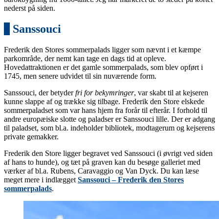
nederst på siden.
4
Sanssouci
Frederik den Stores sommerpalads ligger som nævnt i et kæmpe
parkområde, der nemt kan tage en dags tid at opleve.
Hovedattraktionen er det gamle sommerpalads, som blev opført i
1745, men senere udvidet til sin nuværende form.
Sanssouci, der betyder
fri for bekymringer
, var skabt til at kejseren
kunne slappe af og trække sig tilbage. Frederik den Store elskede
sommerpaladset som var hans hjem fra forår til efterår. I forhold til
andre europæiske slotte og paladser er Sanssouci lille. Der er adgang
til paladset, som bl.a. indeholder bibliotek, modtagerum og kejserens
private gemakker.
Frederik den Store ligger begravet ved Sanssouci (i øvrigt ved siden
af hans to hunde), og tæt på graven kan du besøge galleriet med
værker af bl.a. Rubens, Caravaggio og Van Dyck. Du kan læse
meget mere i indlægget
Sanssouci – Frederik den Stores
sommerpalads
.