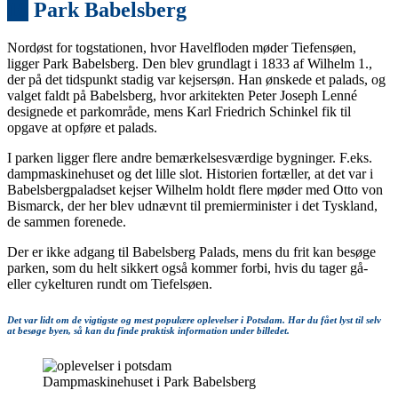
10
Park Babelsberg
Nordøst for togstationen, hvor Havelfloden møder Tiefensøen,
ligger Park Babelsberg. Den blev grundlagt i 1833 af Wilhelm 1.,
der på det tidspunkt stadig var kejsersøn. Han ønskede et palads, og
valget faldt på Babelsberg, hvor arkitekten Peter Joseph Lenné
designede et parkområde, mens Karl Friedrich Schinkel fik til
opgave at opføre et palads.
I parken ligger flere andre bemærkelsesværdige bygninger. F.eks.
dampmaskinehuset og det lille slot. Historien fortæller, at det var i
Babelsbergpaladset kejser Wilhelm holdt flere møder med Otto von
Bismarck, der her blev udnævnt til premierminister i det Tyskland,
de sammen forenede.
Der er ikke adgang til Babelsberg Palads, mens du frit kan besøge
parken, som du helt sikkert også kommer forbi, hvis du tager gå-
eller cykelturen rundt om Tiefelsøen.
Det var lidt om de vigtigste og mest populære oplevelser i Potsdam. Har du fået lyst til selv
at besøge byen, så kan du finde praktisk information under billedet.
Dampmaskinehuset i Park Babelsberg