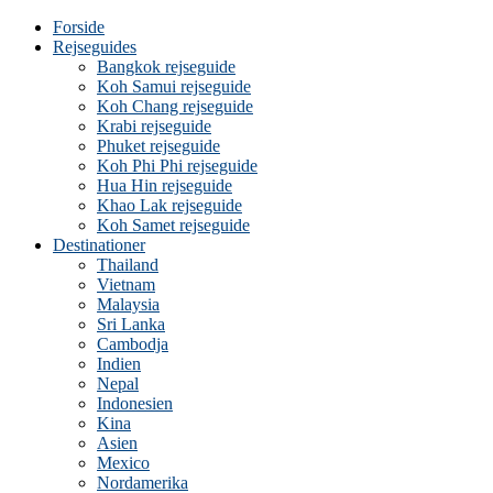
Forside
Rejseguides
Bangkok rejseguide
Koh Samui rejseguide
Koh Chang rejseguide
Krabi rejseguide
Phuket rejseguide
Koh Phi Phi rejseguide
Hua Hin rejseguide
Khao Lak rejseguide
Koh Samet rejseguide
Destinationer
Thailand
Vietnam
Malaysia
Sri Lanka
Cambodja
Indien
Nepal
Indonesien
Kina
Asien
Mexico
Nordamerika