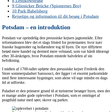
8 Lestikowstraße
9 Glienicker Brücke (Spionernes Bro)
10 Park Babelsberg
Rejsetips og information til dit besøg i Potsdam
Potsdam – en introduktion
Potsdam var oprindelig den preussiske kejsers jagtområde. Efter
reformationen blev det et slags fristed for protestanter, hvor især
franske hugenotter og hollændere tog til byen. De nye tilflyttere
betød mere handel og dermed mere velstand, som var hårdt tiltrængt
efter 30-årskrigen, hvor Potsdam mistede halvdelen af sin
befolkning.
I midten af 1700-tallet opførte den preussiske kejser Frederik den
Store sommerpaladset Sanssouci, der ligger i et enormt parkområde
med flere interessante bygninger, som alene vil tage mindst en dags
tid at udforske.
Paladset er den primære grund til at turisterne besøger byen, men der
er mange andre gode oplevelser i Potsdam, som er omringet af
pragtfuld natur med søer, skove og parker.