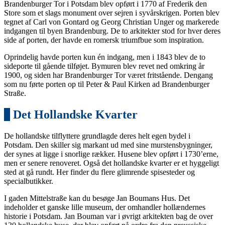
Brandenburger Tor i Potsdam blev opført i 1770 af Frederik den
Store som et slags monument over sejren i syvårskrigen. Porten blev
tegnet af Carl von Gontard og Georg Christian Unger og markerede
indgangen til byen Brandenburg. De to arkitekter stod for hver deres
side af porten, der havde en romersk triumfbue som inspiration.
Oprindelig havde porten kun én indgang, men i 1843 blev de to
sideporte til gående tilføjet. Bymuren blev revet ned omkring år
1900, og siden har Brandenburger Tor været fritstående. Dengang
som nu førte porten op til Peter & Paul Kirken ad Brandenburger
Straße.
2
Det Hollandske Kvarter
De hollandske tilflyttere grundlagde deres helt egen bydel i
Potsdam. Den skiller sig markant ud med sine murstensbygninger,
der synes at ligge i snorlige rækker. Husene blev opført i 1730’erne,
men er senere renoveret. Også det hollandske kvarter er et hyggeligt
sted at gå rundt. Her finder du flere glimrende spisesteder og
specialbutikker.
I gaden Mittelstraße kan du besøge Jan Boumans Hus. Det
indeholder et ganske lille museum, der omhandler hollændernes
historie i Potsdam. Jan Bouman var i øvrigt arkitekten bag de over