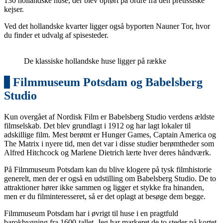
130 hollandske huse, der blev opført på ordre fra den preussiske
kejser.
Ved det hollandske kvarter ligger også byporten Nauner Tor, hvor
du finder et udvalg af spisesteder.
De klassiske hollandske huse ligger på række
3
Filmmuseum Potsdam og Babelsberg
Studio
Kun overgået af Nordisk Film er Babelsberg Studio verdens ældste
filmselskab. Det blev grundlagt i 1912 og har lagt lokaler til
adskillige film. Mest berømt er Hunger Games, Captain America og
The Matrix i nyere tid, men det var i disse studier berømtheder som
Alfred Hitchcock og Marlene Dietrich lærte hver deres håndværk.
På Filmmuseum Potsdam kan du blive klogere på tysk filmhistorie
generelt, men der er også en udstilling om Babelsberg Studio. De to
attraktioner hører ikke sammen og ligger et stykke fra hinanden,
men er du filminteresseret, så er det oplagt at besøge dem begge.
Filmmuseum Potsdam har i øvrigt til huse i en pragtfuld
barokbygning fra 1600-tallet. Jeg har markeret de to steder på kortet