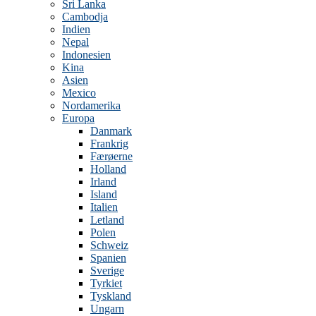
Sri Lanka
Cambodja
Indien
Nepal
Indonesien
Kina
Asien
Mexico
Nordamerika
Europa
Danmark
Frankrig
Færøerne
Holland
Irland
Island
Italien
Letland
Polen
Schweiz
Spanien
Sverige
Tyrkiet
Tyskland
Ungarn