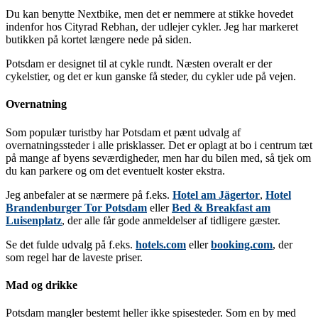
Du kan benytte Nextbike, men det er nemmere at stikke hovedet
indenfor hos Cityrad Rebhan, der udlejer cykler. Jeg har markeret
butikken på kortet længere nede på siden.
Potsdam er designet til at cykle rundt. Næsten overalt er der
cykelstier, og det er kun ganske få steder, du cykler ude på vejen.
Overnatning
Som populær turistby har Potsdam et pænt udvalg af
overnatningssteder i alle prisklasser. Det er oplagt at bo i centrum tæt
på mange af byens seværdigheder, men har du bilen med, så tjek om
du kan parkere og om det eventuelt koster ekstra.
Jeg anbefaler at se nærmere på f.eks.
Hotel am Jägertor
,
Hotel
Brandenburger Tor Potsdam
eller
Bed & Breakfast am
Luisenplatz
, der alle får gode anmeldelser af tidligere gæster.
Se det fulde udvalg på f.eks.
hotels.com
eller
booking.com
, der
som regel har de laveste priser.
Mad og drikke
Potsdam mangler bestemt heller ikke spisesteder. Som en by med