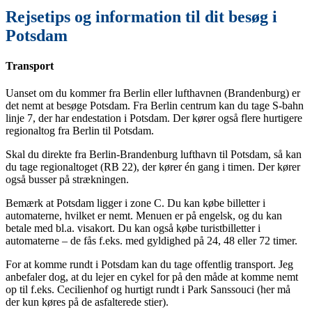
Rejsetips og information til dit besøg i
Potsdam
Transport
Uanset om du kommer fra Berlin eller lufthavnen (Brandenburg) er
det nemt at besøge Potsdam. Fra Berlin centrum kan du tage S-bahn
linje 7, der har endestation i Potsdam. Der kører også flere hurtigere
regionaltog fra Berlin til Potsdam.
Skal du direkte fra Berlin-Brandenburg lufthavn til Potsdam, så kan
du tage regionaltoget (RB 22), der kører én gang i timen. Der kører
også busser på strækningen.
Bemærk at Potsdam ligger i zone C. Du kan købe billetter i
automaterne, hvilket er nemt. Menuen er på engelsk, og du kan
betale med bl.a. visakort. Du kan også købe turistbilletter i
automaterne – de fås f.eks. med gyldighed på 24, 48 eller 72 timer.
For at komme rundt i Potsdam kan du tage offentlig transport. Jeg
anbefaler dog, at du lejer en cykel for på den måde at komme nemt
op til f.eks. Cecilienhof og hurtigt rundt i Park Sanssouci (her må
der kun køres på de asfalterede stier).