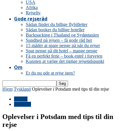
USA
Afrika
Rejseliv
Gode rejseråd
Sådan finder du billige flybilletter
Sådan booker du billige hoteller
Backpacking i Thailand og Sydøstasien
Sundhed på rejsen – få gode råd her
15 måder at spare penge på når du rejser
Spar penge på dit hotel – mange penge
Få en perfekt ferie – book entré i forvejen
Kunsten at vælge det rigtige rejsetidspunkt
Om
Er du nu ude at rejse igen?
Hjem
Tyskland
Oplevelser i Potsdam med tips til din rejse
Europa
Tyskland
Oplevelser i Potsdam med tips til din
rejse