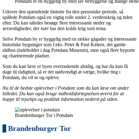
Potsdam er en hyggelig by med lav bebyggelse og mange steder
Udover den spændende historie fra den preussiske periode, så
spillede Potsdam også en vigtig rolle under 2. verdenskrig og tiden
efter. Du kan således besøge flere interessante steder og
seværdigheder, der især har den kolde krig som tema.
Selve Potsdam by er hyggelig med en række gågader og interessante
historiske bygninger som f.eks. Peter & Paul Kirken, det gamle
rådhus (indeholder i dag Potsdam Museum), men også flere byporte
og charmerende pladser.
Som du kan læse er byen overraskende alsidig, og har du kun få
dage til rådighed, så er det nødvendigt at vælge, hvilke ting i
Potsdam, du vil se og opleve.
Nu til de bedste oplevelser i Potsdam som du kan læse om under
billedet. Du kan også bruge indholdsfortegnelsen øverst for at
hoppe til rejsetips og praktisk information nederst på siden.
Brandenburger Tor i Potsdam
1
Brandenburger Tor