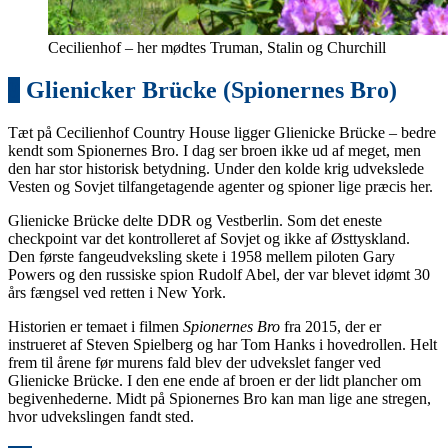
Cecilienhof – her mødtes Truman, Stalin og Churchill
9
Glienicker Brücke (Spionernes Bro)
Tæt på Cecilienhof Country House ligger Glienicke Brücke – bedre
kendt som Spionernes Bro. I dag ser broen ikke ud af meget, men
den har stor historisk betydning. Under den kolde krig udvekslede
Vesten og Sovjet tilfangetagende agenter og spioner lige præcis her.
Glienicke Brücke delte DDR og Vestberlin. Som det eneste
checkpoint var det kontrolleret af Sovjet og ikke af Østtyskland.
Den første fangeudveksling skete i 1958 mellem piloten Gary
Powers og den russiske spion Rudolf Abel, der var blevet idømt 30
års fængsel ved retten i New York.
Historien er temaet i filmen
Spionernes Bro
fra 2015, der er
instrueret af Steven Spielberg og har Tom Hanks i hovedrollen. Helt
frem til årene før murens fald blev der udvekslet fanger ved
Glienicke Brücke. I den ene ende af broen er der lidt plancher om
begivenhederne. Midt på Spionernes Bro kan man lige ane stregen,
hvor udvekslingen fandt sted.