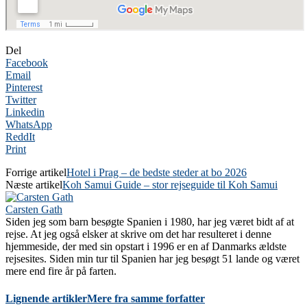
Del
Facebook
Email
Pinterest
Twitter
Linkedin
WhatsApp
ReddIt
Print
Forrige artikel
Hotel i Prag – de bedste steder at bo 2026
Næste artikel
Koh Samui Guide – stor rejseguide til Koh Samui
Carsten Gath
Siden jeg som barn besøgte Spanien i 1980, har jeg været bidt af at
rejse. At jeg også elsker at skrive om det har resulteret i denne
hjemmeside, der med sin opstart i 1996 er en af Danmarks ældste
rejsesites. Siden min tur til Spanien har jeg besøgt 51 lande og været
mere end fire år på farten.
Lignende artikler
Mere fra samme forfatter